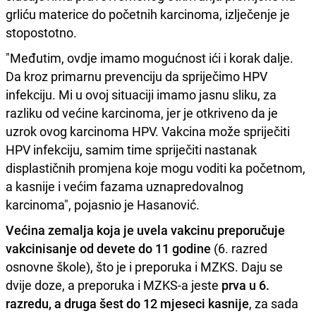
grliću materice do početnih karcinoma, izlječenje je
stopostotno.
"Međutim, ovdje imamo mogućnost ići i korak dalje.
Da kroz primarnu prevenciju da spriječimo HPV
infekciju. Mi u ovoj situaciji imamo jasnu sliku, za
razliku od većine karcinoma, jer je otkriveno da je
uzrok ovog karcinoma HPV. Vakcina može spriječiti
HPV infekciju, samim time spriječiti nastanak
displastičnih promjena koje mogu voditi ka početnom,
a kasnije i većim fazama uznapredovalnog
karcinoma", pojasnio je Hasanović.
Većina zemalja koja je uvela vakcinu preporučuje
vakcinisanje od devete do 11 godine
(6. razred
osnovne škole), što je i preporuka i MZKS. Daju se
dvije doze, a preporuka i MZKS-a jeste
prva u 6.
razredu, a druga šest do 12 mjeseci kasnije
, za sada