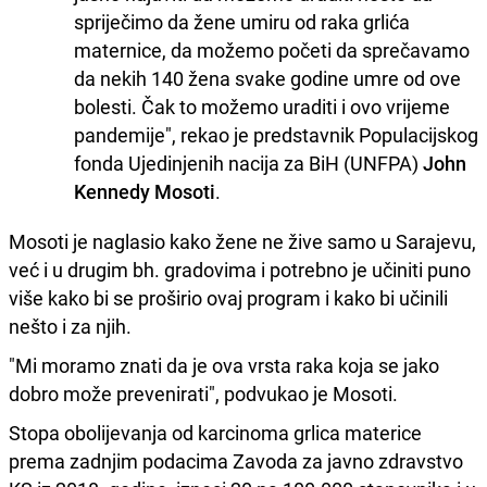
spriječimo da žene umiru od raka grlića
maternice, da možemo početi da sprečavamo
da nekih 140 žena svake godine umre od ove
bolesti. Čak to možemo uraditi i ovo vrijeme
pandemije", rekao je predstavnik Populacijskog
fonda Ujedinjenih nacija za BiH (UNFPA)
John
Kennedy Mosoti
.
Mosoti je naglasio kako žene ne žive samo u Sarajevu,
već i u drugim bh. gradovima i potrebno je učiniti puno
više kako bi se proširio ovaj program i kako bi učinili
nešto i za njih.
"Mi moramo znati da je ova vrsta raka koja se jako
dobro može prevenirati", podvukao je Mosoti.
Stopa obolijevanja od karcinoma grlica materice
prema zadnjim podacima Zavoda za javno zdravstvo