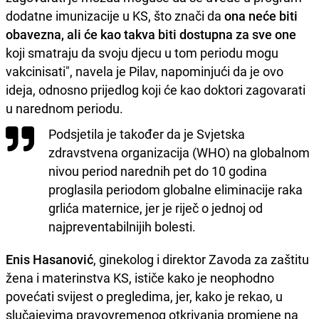
dodatne imunizacije u KS, što znači da
ona neće biti
obavezna, ali će kao takva biti dostupna za sve one
koji smatraju da svoju djecu u tom periodu mogu
vakcinisati", navela je Pilav, napominjući da je ovo
ideja, odnosno prijedlog koji će kao doktori zagovarati
u narednom periodu.
Podsjetila je također da je Svjetska
zdravstvena organizacija (WHO) na globalnom
nivou period narednih pet do 10 godina
proglasila periodom globalne eliminacije raka
grlića maternice, jer je riječ o jednoj od
najpreventabilnijih bolesti.
Enis Hasanović
, ginekolog i direktor Zavoda za zaštitu
žena i materinstva KS, ističe kako je neophodno
povećati svijest o pregledima, jer, kako je rekao, u
slučajevima pravovremenog otkrivanja promjene na