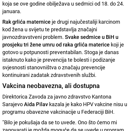
koja se ove godine obilježava u sedmici od 18. do 24.
januara.
Rak grlića maternice
je drugi najučestaliji karcinom
kod žena u svijetu te predstavlja značajni
javnozdravstveni problem.
Svake sedmice u BiH u
prosjeku tri žene umru od raka grlića materice
koji je
gotovo u potpunosti preventabilan. Stoga je danas
istaknuto kako je prevencija te bolesti i podizanje
svjesnosti stanovništva o značaju prevencije
kontinuirani zadatak zdravstvenih službi.
Vakcina neobavezna, ali dostupna
Direktorica Zavoda za javno zdravstvo Kantona
Sarajevo
Aida Pilav
kazala je kako HPV vakcine nisu u
programu obavezne vakcinacije u Federaciji BiH.
"Bilo je pokušaja da se to uvede. Ono što ćemo mi
zagovarati je možda moguće da se uvede u program