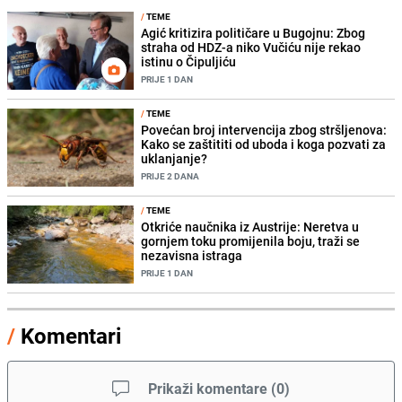
/
TEME
Agić kritizira političare u Bugojnu: Zbog
straha od HDZ-a niko Vučiću nije rekao
istinu o Čipuljiću
PRIJE 1 DAN
/
TEME
Povećan broj intervencija zbog stršljenova:
Kako se zaštititi od uboda i koga pozvati za
uklanjanje?
PRIJE 2 DANA
/
TEME
Otkriće naučnika iz Austrije: Neretva u
gornjem toku promijenila boju, traži se
nezavisna istraga
PRIJE 1 DAN
/
Komentari
Prikaži komentare
(
0
)