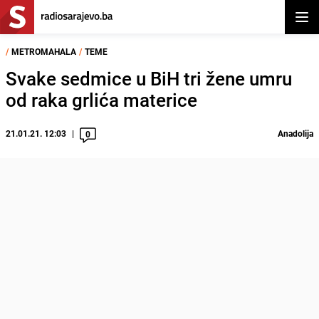
Otvor
/
METROMAHALA
/
TEME
Svake sedmice u BiH tri žene umru
od raka grlića materice
21.01.21. 12:03
Anadolija
0