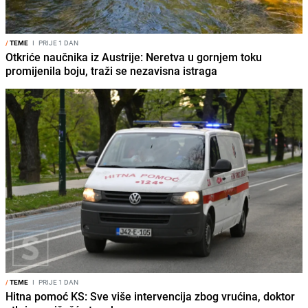
/
TEME
I
PRIJE 1 DAN
Otkriće naučnika iz Austrije: Neretva u gornjem toku
promijenila boju, traži se nezavisna istraga
/
TEME
I
PRIJE 1 DAN
Hitna pomoć KS: Sve više intervencija zbog vrućina, doktor