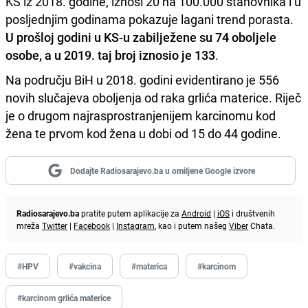
KS iz 2018. godine, iznosi 20 na 100.000 stanovnika i u
posljednjim godinama pokazuje lagani trend porasta.
U prošloj godini u KS-u zabilježene su 74 oboljele
osobe, a u 2019. taj broj iznosio je 133
.
Na području BiH u 2018. godini evidentirano je 556
novih slučajeva oboljenja od raka grlića materice. Riječ
je o drugom najrasprostranjenijem karcinomu kod
žena te prvom kod žena u dobi od 15 do 44 godine.
Dodajte Radiosarajevo.ba u omiljene Google izvore
Radiosarajevo.ba
pratite putem aplikacije za
Android
|
iOS
i društvenih
mreža
Twitter
|
Facebook
|
Instagram
, kao i putem našeg
Viber
Chata.
#HPV
#vakcina
#materica
#karcinom
#karcinom grlića materice