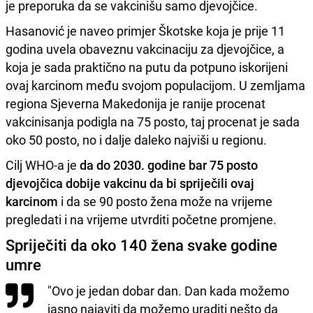
je preporuka da se vakcinišu samo djevojčice.
Hasanović je naveo primjer Škotske koja je prije 11
godina uvela obaveznu vakcinaciju za djevojčice, a
koja je sada praktično na putu da potpuno iskorijeni
ovaj karcinom među svojom populacijom. U zemljama
regiona Sjeverna Makedonija je ranije procenat
vakcinisanja podigla na 75 posto, taj procenat je sada
oko 50 posto, no i dalje daleko najviši u regionu.
Cilj WHO-a je
da do 2030. godine bar 75 posto
djevojčica dobije vakcinu da bi spriječili ovaj
karcinom
i da se 90 posto žena može na vrijeme
pregledati i na vrijeme utvrditi početne promjene.
Spriječiti da oko 140 žena svake godine
umre
"Ovo je jedan dobar dan. Dan kada možemo
jasno najaviti da možemo uraditi nešto da