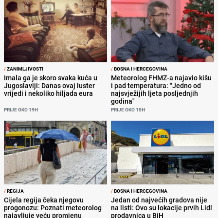
/
ZANIMLJIVOSTI
/
BOSNA I HERCEGOVINA
Imala ga je skoro svaka kuća u
Meteorolog FHMZ-a najavio kišu
Jugoslaviji: Danas ovaj luster
i pad temperatura: "Jedno od
vrijedi i nekoliko hiljada eura
najsvježijih ljeta posljednjih
godina"
PRIJE OKO 19H
PRIJE OKO 15H
/
REGIJA
/
BOSNA I HERCEGOVINA
Cijela regija čeka njegovu
Jedan od najvećih gradova nije
progonozu: Poznati meteorolog
na listi: Ovo su lokacije prvih Lidl
najavljuje veću promjenu
prodavnica u BiH