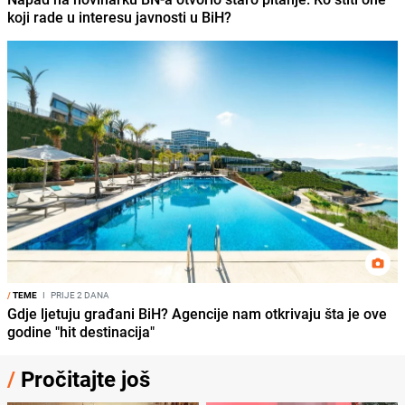
koji rade u interesu javnosti u BiH?
/
TEME
I
PRIJE 2 DANA
Gdje ljetuju građani BiH? Agencije nam otkrivaju šta je ove
godine "hit destinacija"
/
Pročitajte još