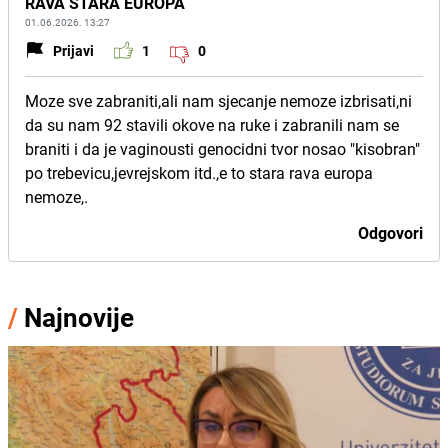
RAVA STARA EUROPA
01.06.2026. 13:27
Prijavi
1
0
Moze sve zabraniti,ali nam sjecanje nemoze izbrisati,ni
da su nam 92 stavili okove na ruke i zabranili nam se
braniti i da je vaginousti genocidni tvor nosao "kisobran"
po trebevicu,jevrejskom itd.,e to stara rava europa
nemoze,.
Odgovori
/
Najnovije