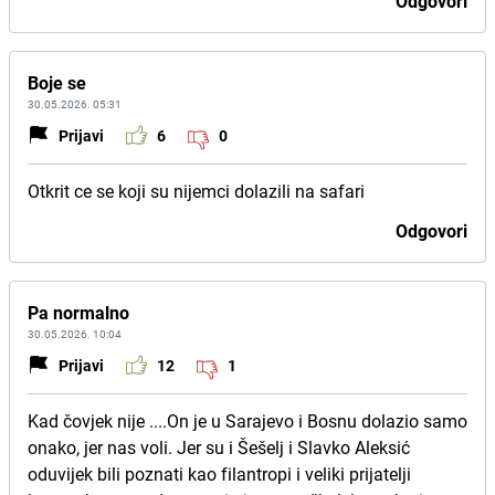
Odgovori
Boje se
30.05.2026. 05:31
Prijavi
6
0
Otkrit ce se koji su nijemci dolazili na safari
Odgovori
Pa normalno
30.05.2026. 10:04
Prijavi
12
1
Kad čovjek nije ....On je u Sarajevo i Bosnu dolazio samo
onako, jer nas voli. Jer su i Šešelj i Slavko Aleksić
oduvijek bili poznati kao filantropi i veliki prijatelji