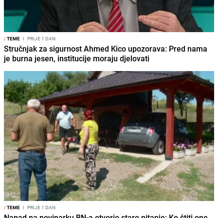
/
TEME
I
PRIJE 1 DAN
Stručnjak za sigurnost Ahmed Kico upozorava: Pred nama
je burna jesen, institucije moraju djelovati
/
TEME
I
PRIJE 1 DAN
Napad na novinarku BN-a otvorio staro pitanje: Ko štiti one