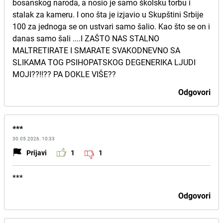
bosanskog naroda, a nosio je samo školsku torbu i
stalak za kameru. I ono šta je izjavio u Skupštini Srbije
100 za jednoga se on ustvari samo šalio. Kao što se on i
danas samo šali ....I ZAŠTO NAS STALNO
MALTRETIRATE I SMARATE SVAKODNEVNO SA
SLIKAMA TOG PSIHOPATSKOG DEGENERIKA LJUDI
MOJI??!!?? PA DOKLE VIŠE??
Odgovori
***
30.05.2026. 10:33
Prijavi
1
1
***
Odgovori