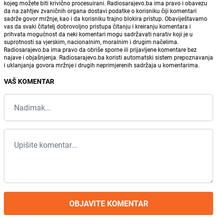
kojeg možete biti krivično procesuirani. Radiosarajevo.ba ima pravo i obavezu
da na zahtjev zvaničnih organa dostavi podatke o korisniku čiji komentari
sadrže govor mržnje, kao i da korisniku trajno blokira pristup. Obaviještavamo
vas da svaki čitatelj dobrovoljno pristupa čitanju i kreiranju komentara i
prihvata mogućnost da neki komentari mogu sadržavati narativ koji je u
suprotnosti sa vjerskim, nacionalnim, moralnim i drugim načelima.
Radiosarajevo.ba ima pravo da obriše sporne ili prijavljene komentare bez
najave i objašnjenja. Radiosarajevo.ba koristi automatski sistem prepoznavanja
i uklanjanja govora mržnje i drugih neprimjerenih sadržaja u komentarima.
VAŠ KOMENTAR
OBJAVITE KOMENTAR