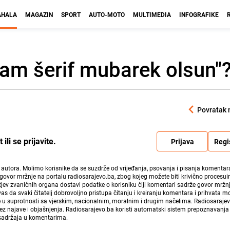
HALA
MAGAZIN
SPORT
AUTO-MOTO
MULTIMEDIA
INFOGRAFIKE
jram šerif mubarek olsun"
Povratak 
li se prijavite.
Prijava
Regi
i autora. Molimo korisnike da se suzdrže od vrijeđanja, psovanja i pisanja komentara
govor mržnje na portalu radiosarajevo.ba, zbog kojeg možete biti krivično procesuir
ev zvaničnih organa dostavi podatke o korisniku čiji komentari sadrže govor mržnj
vas da svaki čitatelj dobrovoljno pristupa čitanju i kreiranju komentara i prihvata 
e u suprotnosti sa vjerskim, nacionalnim, moralnim i drugim načelima. Radiosaraje
bez najave i objašnjenja. Radiosarajevo.ba koristi automatski sistem prepoznavanja 
 sadržaja u komentarima.