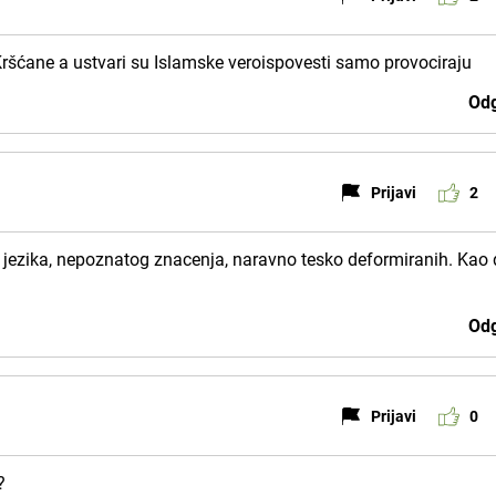
 Kršćane a ustvari su Islamske veroispovesti samo provociraju
Odg
Prijavi
2
og jezika, nepoznatog znacenja, naravno tesko deformiranih. Kao 
Odg
Prijavi
0
?