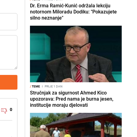
Dr. Erma Ramić-Kunić održala lekciju
notornom Miloradu Dodiku: "Pokazujete
silno neznanje"
/
TEME
I
PRIJE 1 DAN
Stručnjak za sigurnost Ahmed Kico
upozorava: Pred nama je burna jesen,
institucije moraju djelovati
0