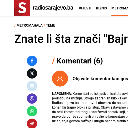
VIJESTI
BIZNIS
METROMA
/
METROMAHALA
/
TEME
Znate li šta znači "Ba
/
Komentari (6)
Objavite komentar kao gost i
NAPOMENA:
Komentari su isključivo lični stavov
podstiču na mržnju. Strogo zabranjen bilo kakav 
Radiosarajevo.ba ima pravo i obavezu da na zahtj
korisniku trajno blokira pristup. Obaviještavamo 
da neki komentari mogu sadržavati narativ koji j
pravo da obriše sporne ili prijavljene komentare 
uklanjanja govora mržnje i drugih neprimjerenih