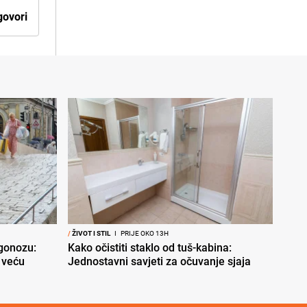
ovori
/
ŽIVOT I STIL
I
PRIJE OKO 13H
ogonozu:
Kako očistiti staklo od tuš-kabina:
 veću
Jednostavni savjeti za očuvanje sjaja