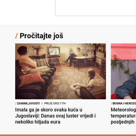
/
Pročitajte još
/
ZANIMLJIVOSTI
I
PRIJE OKO 17H
/
BOSNA I HERCE
Imala ga je skoro svaka kuća u
Meteorolog
Jugoslaviji: Danas ovaj luster vrijedi i
temperatura
nekoliko hiljada eura
posljednjih