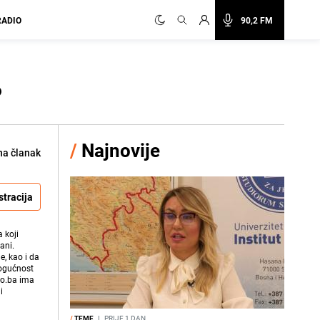
RADIO
90,2 FM
?
/
Najnovije
na članak
stracija
 koji
ani.
e, kao i da
mogućnost
vo.ba ima
i
/
TEME
I
PRIJE 1 DAN