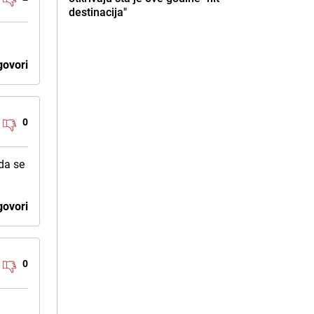
destinacija"
ovori
0
da se
ovori
0