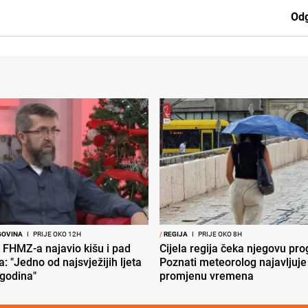
Odg
GOVINA
I
PRIJE OKO 12H
/
REGIJA
I
PRIJE OKO 8H
 FHMZ-a najavio kišu i pad
Cijela regija čeka njegovu pr
: "Jedno od najsvježijih ljeta
Poznati meteorolog najavljuje
 godina"
promjenu vremena