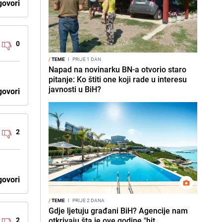
ovori
0
/
TEME
I
PRIJE 1 DAN
Napad na novinarku BN-a otvorio staro
pitanje: Ko štiti one koji rade u interesu
javnosti u BiH?
ovori
2
ovori
/
TEME
I
PRIJE 2 DANA
Gdje ljetuju građani BiH? Agencije nam
2
otkrivaju šta je ove godine "hit