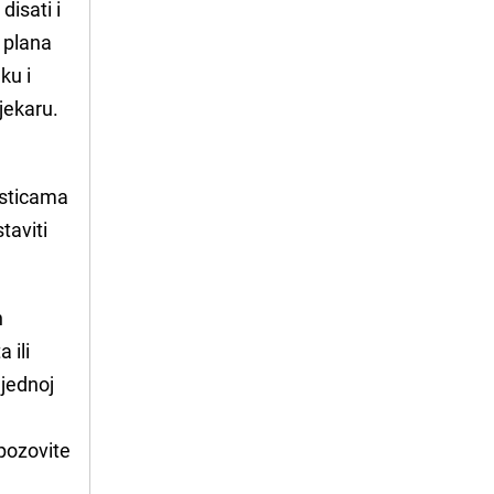
disati i
i plana
ku i
jekaru.
esticama
taviti
n
 ili
 jednoj
 pozovite