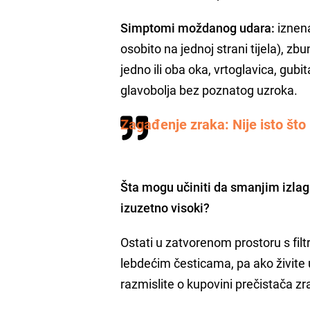
Simptomi moždanog udara:
iznena
osobito na jednoj strani tijela), z
jedno ili oba oka, vrtoglavica, gubi
glavobolja bez poznatog uzroka.
Zagađenje zraka: Nije isto što 
Šta mogu učiniti da smanjim izla
izuzetno visoki?
Ostati u zatvorenom prostoru s fil
lebdećim česticama, pa ako živite
razmislite o kupovini prečistača zr