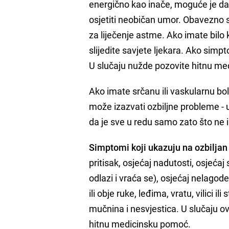
energično kao inače, moguće je da će
osjetiti neobičan umor. Obavezno s
za liječenje astme. Ako imate bilo
slijedite savjete ljekara. Ako simp
U slučaju nužde pozovite hitnu m
Ako imate srčanu ili vaskularnu b
može izazvati ozbiljne probleme - 
da je sve u redu samo zato što ne
Simptomi koji ukazuju na ozbiljan
pritisak, osjećaj nadutosti, osjećaj
odlazi i vraća se), osjećaj nelagode
ili obje ruke, leđima, vratu, vilici 
mučnina i nesvjestica. U slučaju o
hitnu medicinsku pomoć.