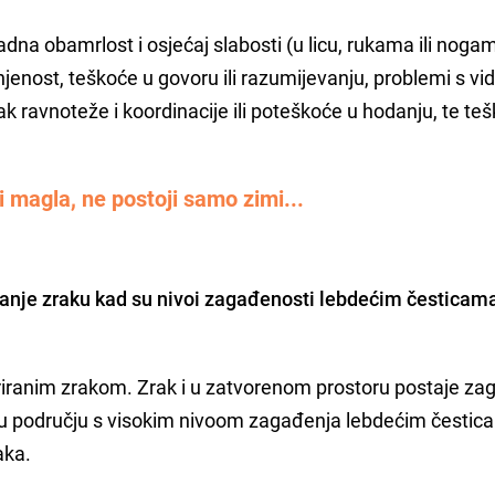
dna obamrlost i osjećaj slabosti (u licu, rukama ili noga
bunjenost, teškoće u govoru ili razumijevanju, problemi s v
tak ravnoteže i koordinacije ili poteškoće u hodanju, te te
i magla, ne postoji samo zimi...
ganje zraku kad su nivoi zagađenosti lebdećim česticam
triranim zrakom. Zrak i u zatvorenom prostoru postaje z
 u području s visokim nivoom zagađenja lebdećim čestic
aka.