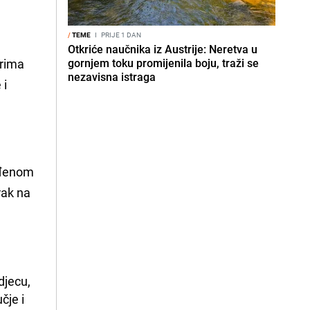
/
TEME
I
PRIJE 1 DAN
Otkriće naučnika iz Austrije: Neretva u
orima
gornjem toku promijenila boju, traži se
nezavisna istraga
 i
ađenom
rak na
djecu, 
je i 