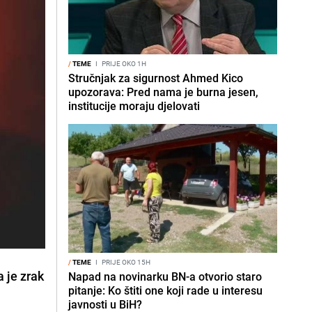
/
TEME
I
PRIJE OKO 1H
Stručnjak za sigurnost Ahmed Kico
upozorava: Pred nama je burna jesen,
institucije moraju djelovati
/
TEME
I
PRIJE OKO 15H
 je zrak
Napad na novinarku BN-a otvorio staro
pitanje: Ko štiti one koji rade u interesu
javnosti u BiH?