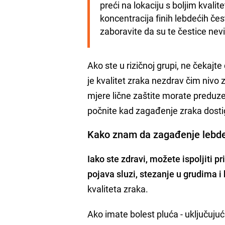
preći na lokaciju s boljim kvali
koncentracija finih lebdećih čes
zaboravite da su te čestice nev
Ako ste u rizičnoj grupi, ne čeka
je kvalitet zraka nezdrav čim nivo
mjere lične zaštite morate preduzet
počnite kad zagađenje zraka dosti
Kako znam da zagađenje lebde
Iako ste zdravi, možete ispoljiti pr
pojava sluzi, stezanje u grudima i
kvaliteta zraka.
Ako imate bolest pluća - uključuju