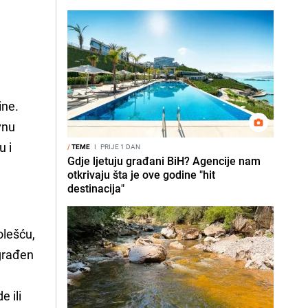
ine.
vnu
u i
/
TEME
I
PRIJE 1 DAN
Gdje ljetuju građani BiH? Agencije nam
otkrivaju šta je ove godine "hit
destinacija"
olešću,
ugrađen
e ili