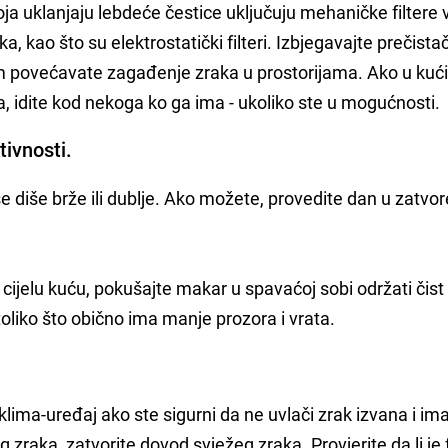
ja uklanjaju lebdeće čestice uključuju mehaničke filtere 
a, kao što su elektrostatički filteri. Izbjegavajte prečistač
m povećavate zagađenje zraka u prostorijama. Ako u kuć
a, idite kod nekoga ko ga ima - ukoliko ste u mogućnosti.
ivnosti.
se diše brže ili dublje. Ako možete, provedite dan u zatv
a cijelu kuću, pokušajte makar u spavaćoj sobi održati čist
oliko što obično ima manje prozora i vrata.
klima-uređaj ako ste sigurni da ne uvlači zrak izvana i ima 
zraka, zatvorite dovod svježeg zraka. Provjerite da li je f