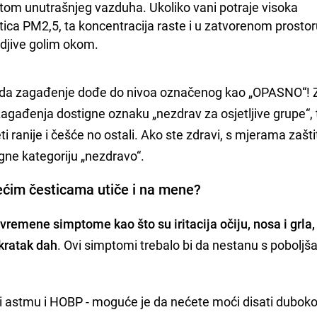
tetom unutrašnjeg vazduha. Ukoliko vani potraje visoka 
tica PM2,5, ta koncentracija raste i u zatvorenom prostoru
idjive golim okom.
jte da zagađenje dođe do nivoa označenog kao „OPASNO“! 
 zagađenja dostigne oznaku „nezdrav za osjetljive grupe“,
i ranije i češće no ostali. Ako ste zdravi, s mjerama zašti
gne kategoriju „nezdravo“.
ćim česticama utiče i na mene?
ivremene simptome kao što su iritacija očiju, nosa i grla,
 kratak dah
. Ovi simptomi trebalo bi da nestanu s pobolj
ći astmu i HOBP - moguće je da nećete moći disati duboko