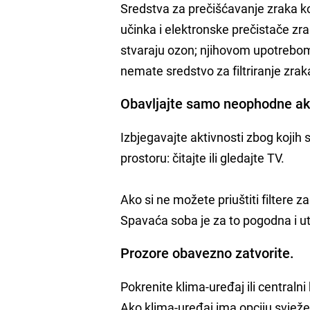
Sredstva za prečišćavanje zraka ko
učinka i elektronske prečistače zrak
stvaraju ozon; njihovom upotrebo
nemate sredstvo za filtriranje zrak
Obavljajte samo neophodne akt
Izbjegavajte aktivnosti zbog kojih 
prostoru: čitajte ili gledajte TV.
Ako si ne možete priuštiti filtere z
Spavaća soba je za to pogodna i ut
Prozore obavezno zatvorite.
Pokrenite klima-uređaj ili centralni 
Ako klima-uređaj ima opciju svježeg 