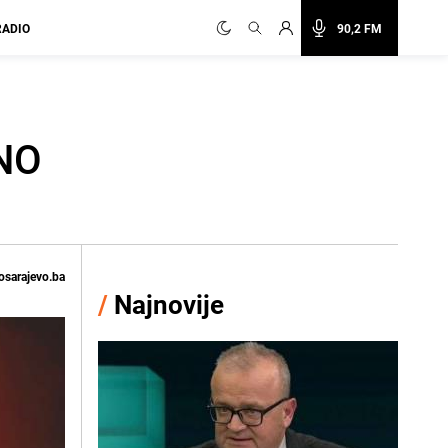
RADIO
90,2 FM
SNO
osarajevo.ba
/
Najnovije