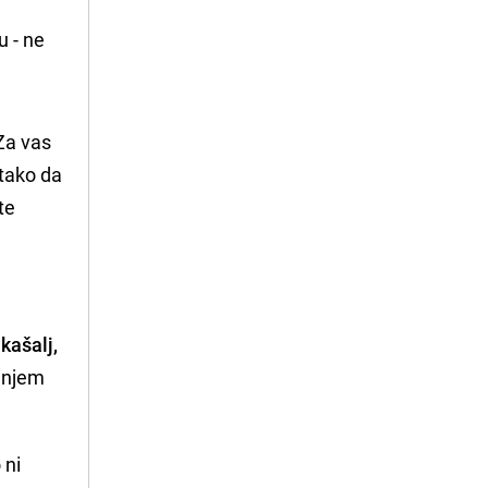
 - ne 
Za vas
 tako da
te
 kašalj,
šanjem
 ni