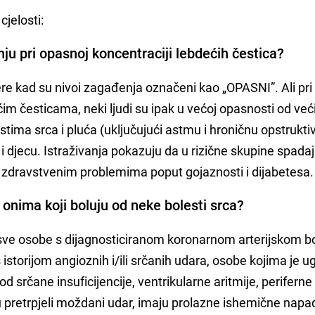
cjelosti:
ju pri opasnoj koncentraciji lebdećih čestica?
re kad su nivoi zagađenja označeni kao „OPASNI”. Ali pri
im česticama, neki ljudi su ipak u većoj opasnosti od već
estima srca i pluća (uključujući astmu i hroničnu opstrukti
 i djecu. Istraživanja pokazuju da u rizične skupine spadaj
 zdravstvenim problemima poput gojaznosti i dijabetesa.
u onima koji boluju od neke bolesti srca?
sve osobe s dijagnosticiranom koronarnom arterijskom b
istorijom angioznih i/ili srčanih udara, osobe kojima je 
 od srčane insuficijencije, ventrikularne aritmije, periferne
 su pretrpjeli moždani udar, imaju prolazne ishemične napad