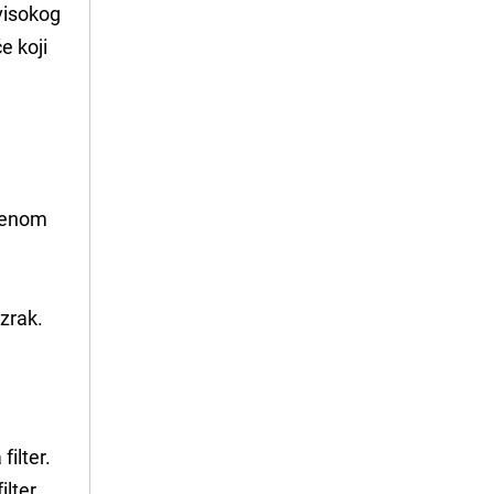
visokog
e koji
i
orenom
 zrak.
filter.
ilter