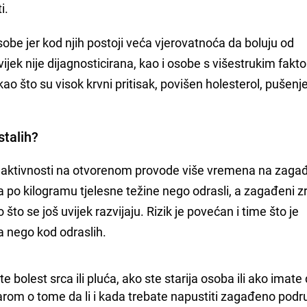
i.
sobe jer kod njih postoji veća vjerovatnoća da boluju od
vijek nije dijagnosticirana, kao i osobe s višestrukim fakt
kao što su visok krvni pritisak, povišen holesterol, pušenje
stalih?
ne aktivnosti na otvorenom provode više vremena na zag
ka po kilogramu tjelesne težine nego odrasli, a zagađeni z
 što se još uvijek razvijaju. Rizik je povećan i time što je
 nego kod odraslih.
e bolest srca ili pluća, ako ste starija osoba ili ako imate 
arom o tome da li i kada trebate napustiti zagađeno područ