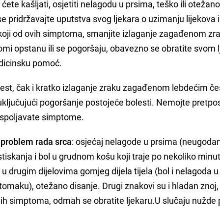
te kašljati, osjetiti nelagodu u prsima, teško ili otežano 
e pridržavajte uputstva svog ljekara o uzimanju lijekova 
 koji od ovih simptoma, smanjite izlaganje zagađenom zra
tomi opstanu ili se pogoršaju, obavezno se obratite svom l
edicinsku pomoć.
olest, čak i kratko izlaganje zraku zagađenom lebdećim č
uključujući pogoršanje postojeće bolesti. Nemojte pretpos
 ispoljavate simptome.
 problem rada srca
: osjećaj nelagode u prsima (neugoda
 stiskanja i bol u grudnom košu koji traje po nekoliko minuta
 u drugim dijelovima gornjeg dijela tijela (bol i nelagoda u
ili stomaku), otežano disanje. Drugi znakovi su i hladan znoj,
vih simptoma, odmah se obratite ljekaru.U slučaju nužde