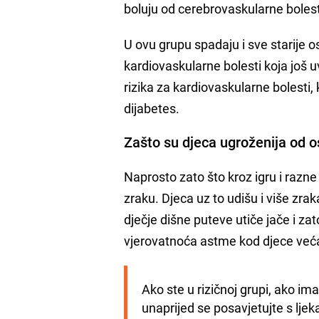
boluju od cerebrovaskularne bolest
U ovu grupu spadaju i sve starije o
kardiovaskularne bolesti koja još u
rizika za kardiovaskularne bolesti, 
dijabetes.
Zašto su djeca ugroženija od o
Naprosto zato što kroz igru i raz
zraku. Djeca uz to udišu i više zra
dječje dišne puteve utiče jače i zato
vjerovatnoća astme kod djece veća
Ako ste u rizičnoj grupi, ako imat
unaprijed se posavjetujte s ljek