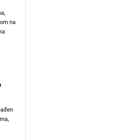
ma,
idom na
ška
a
agađen
ama,