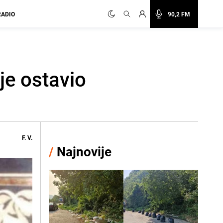
RADIO
90,2 FM
 je ostavio
F. V.
/
Najnovije