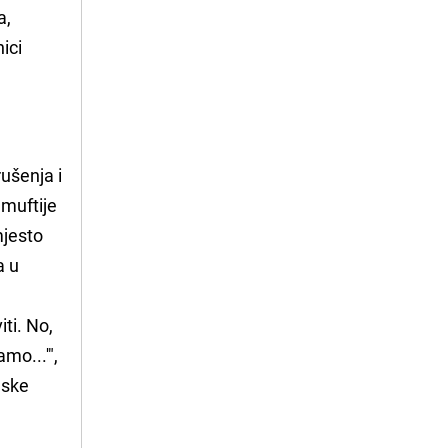
a,
nici
rušenja i
 muftije
mjesto
a u
iti. No,
mo...'",
mske