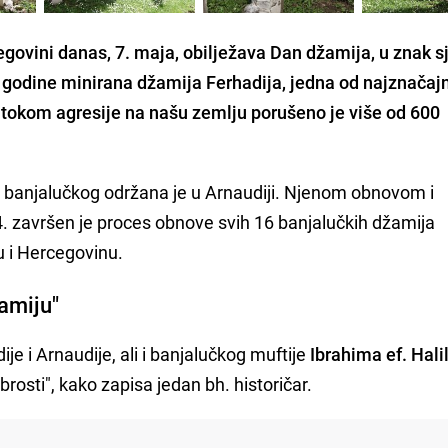
egovini danas, 7. maja, obilježava Dan džamija, u znak s
. godine minirana džamija Ferhadija, jedna od najznačajn
, tokom agresije na našu zemlju porušeno je više od 600
a banjalučkog održana je u Arnaudiji. Njenom obnovom i
 završen je proces obnove svih 16 banjalučkih džamija
 i Hercegovinu.
žamiju"
e i Arnaudije, ali i banjalučkog muftije
Ibrahima ef. Hali
osti", kako zapisa jedan bh. historičar.