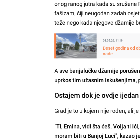
onog ranog jutra kada su srušene F
fašizam, čiji neugodan zadah osje
teže nego kada njegove džamije b
04.05.26. 11:19
Deset godina od ob
nade
A
sve banjalučke džamije porušene 
uprkos tim užasnim iskušenjima, p
Ostajem dok je ovdje ijeda
Grad je to u kojem nije rođen, ali 
"
Ti, Emina, vidi šta ćeš. Volja ti ić
moram biti u Banjoj Luci", kazao j