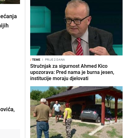
jećanja
ijih
/
TEME
I
PRIJE 2 DANA
Stručnjak za sigurnost Ahmed Kico
upozorava: Pred nama je burna jesen,
institucije moraju djelovati
lovića
,