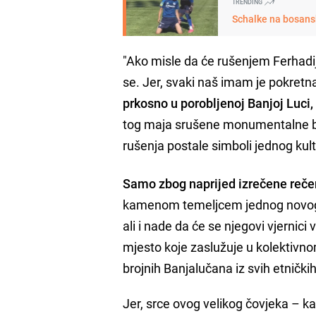
TRENDING
Schalke na bosans
"Ako misle da će rušenjem Ferhadije
se. Jer, svaki naš imam je pokretn
prkosno u porobljenoj Banjoj Luci, 
tog maja srušene monumentalne ba
rušenja postale simboli jednog kul
Samo zbog naprijed izrečene rečeni
kamenom temeljcem jednog novog 
ali i nade da će se njegovi vjernici
mjesto koje zaslužuje u kolektivn
brojnih Banjalučana iz svih etničkih
Jer, srce ovog velikog čovjeka – k