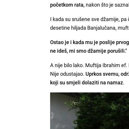
početkom rata
, nakon što je sazna
I kada su srušene sve džamije, pa č
desetine hiljada Banjalučana, mufti
Ostao je i kada mu je poslije prvog
ne ideš, mi smo džamije porušili."
A nije bilo lako. Muftija Ibrahim ef
Nije odustajao.
Uprkos svemu, održ
koji su smjeli dolaziti na namaz
.