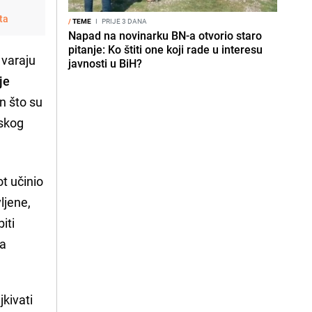
ta
/
TEME
I
PRIJE 3 DANA
Napad na novinarku BN-a otvorio staro
pitanje: Ko štiti one koji rade u interesu
 varaju
javnosti u BiH?
je
n što su
rskog
vot učinio
ljene,
iti
ma
jkivati