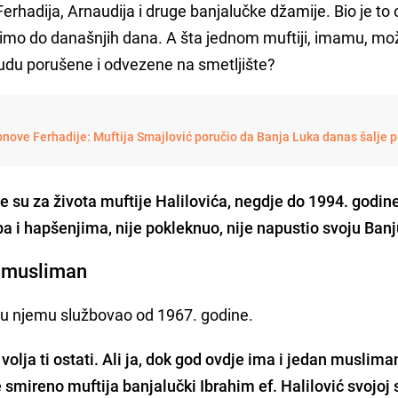
erhadija, Arnaudija i druge banjalučke džamije. Bio je to 
timo do današnjih dana. A šta jednom muftiji, imamu, mož
udu porušene i odvezene na smetljište?
nove Ferhadije: Muftija Smajlović poručio da Banja Luka danas šalje 
su za života muftije Halilovića, negdje do 1994. godine,
a i hapšenjima, nije pokleknuo, nije napustio svoju Ban
n musliman
je u njemu službovao od 1967. godine.
i, volja ti ostati. Ali ja, dok god ovdje ima i jedan muslima
e smireno muftija banjalučki Ibrahim ef. Halilović svojoj 