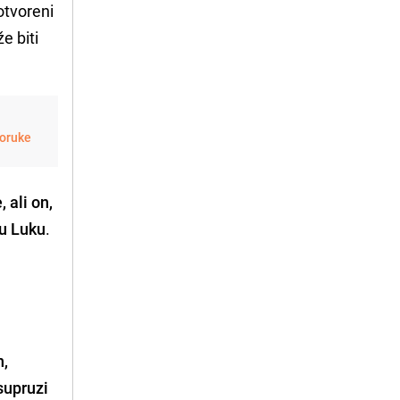
otvoreni
e biti
poruke
 ali on,
ju Luku
.
n,
supruzi