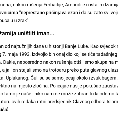
mena, nakon rušenja Ferhadije, Arnaudije i ostalih džamij
novnicima "neprestano pričinjava ezan
i da su zato svi voj
pucaju u zrak".
amija uništiti iman...
n od najtužnijih dana u historiji Banje Luke. Kao svjedok 
g 7. maja 1993. izdvojio bih onaj dio koji se tiče tadašnjeg
ća. Dakle, neposredno nakon rušenja otišli smo skupa na 
, a ja i on stajali smo na trotoaru preko puta glavnog ulaz
eta. Uplakanog. Čuli su se samo jecaji okolo i zvuk bagera.
irektno na mjesto zločina. Policajac nas je pokušao zaustav
Ono tamo je naše i niko nam ne može zabraniti da odemo ta
autoru ovih redaka ratni predsjednik Glavnog odbora Isla
ušić
.