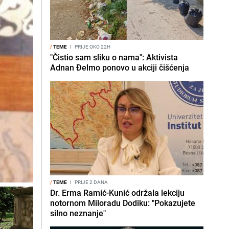
/
TEME
I
PRIJE OKO 22H
"Čistio sam sliku o nama": Aktivista
Adnan Đelmo ponovo u akciji čišćenja
/
TEME
I
PRIJE 2 DANA
Dr. Erma Ramić-Kunić održala lekciju
notornom Miloradu Dodiku: "Pokazujete
silno neznanje"