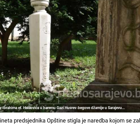
r Ibrahima ef. Halilovića u haremu Gazi Husrev-begove džamije u Sarajevu...
ineta predsjednika Opštine stigla je naredba kojom se za