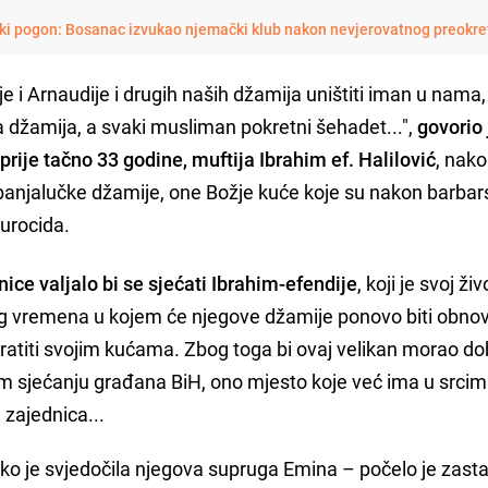
ki pogon: Bosanac izvukao njemački klub nakon nevjerovatnog preokre
 i Arnaudije i drugih naših džamija uništiti iman u nama,
a džamija, a svaki musliman pokretni šehadet...",
govorio 
prije tačno 33 godine, muftija Ibrahim ef. Halilović
, nako
njalučke džamije, one Božje kuće koje su nakon barba
turocida.
ce valjalo bi se sjećati Ibrahim-efendije
, koji je svoj ži
vremena u kojem će njegove džamije ponovo biti obnov
 vratiti svojim kućama. Zbog toga bi ovaj velikan morao dob
om sjećanju građana BiH, ono mjesto koje već ima u srci
 zajednica...
ako je svjedočila njegova supruga Emina – počelo je zasta