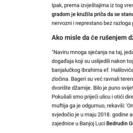
Ipak, prema izvještajima iz tog vre
gradom je kružila priča da se sta
nervozni i neprestano bez razloga 
Ako misle da će rušenjem dž
"Naviru mnoga sjećanja na taj, jeda
događaja koji su uslijedili nakon to
banjalučkog Ibrahima ef. Halilovi
zločina. Bageri su već ravnali teren
dvorište džamije. Bilo je puno svij
Pokušali smo prijeći ulicu i otići d
muftija ga je odgurnuo, rekavši: '
svjedočio je u maju 2018. godine 
zajednice u Banjoj Luci
Bedrudin G