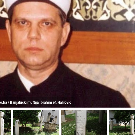
o.ba / Banjalučki muftija Ibrahim ef. Halilović