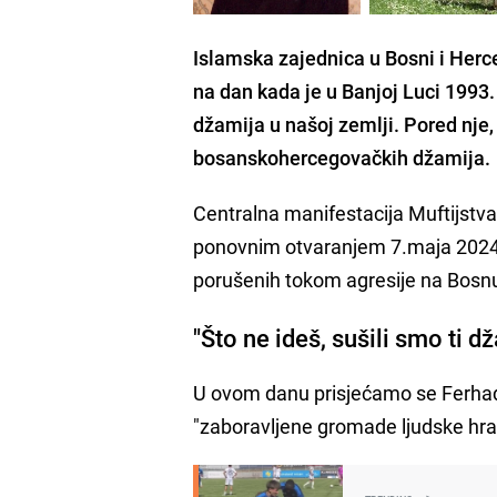
Islamska zajednica u Bosni i Herc
na dan kada je u Banjoj Luci 1993
džamija u našoj zemlji. Pored nje
bosanskohercegovačkih džamija.
Centralna manifestacija Muftijstv
ponovnim otvaranjem 7.maja 2024.
porušenih tokom agresije na Bosnu
"Što ne ideš, sušili smo ti d
U ovom danu prisjećamo se Ferhadij
"zaboravljene gromade ljudske hrabr