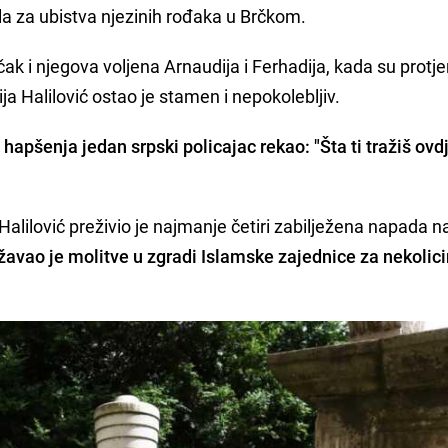
la za ubistva njezinih rođaka u Brčkom.
ak i njegova voljena Arnaudija i Ferhadija, kada su protj
ja Halilović ostao je stamen i nepokolebljiv.
 hapšenja jedan srpski policajac rekao: "Šta ti tražiš ovd
. Halilović preživio je najmanje četiri zabilježena napada n
avao je molitve u zgradi Islamske zajednice za nekolici