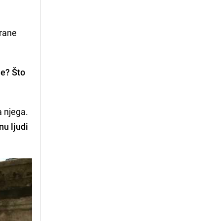
erane
je? Što
a njega.
nu ljudi