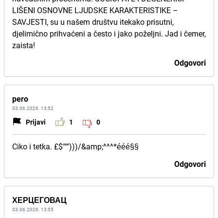
LIŠENI OSNOVNE LJUDSKE KARAKTERISTIKE –
SAVJESTI, su u našem društvu itekako prisutni,
djelimično prihvaćeni a često i jako poželjni. Jad i čemer,
zaista!
Odgovori
pero
03.06.2026. 13:52
Prijavi
1
0
Ciko i tetka. £$""")))/&amp;^^^*ééé§§
Odgovori
ХЕРЦЕГОВАЦ
03.06.2026. 13:55