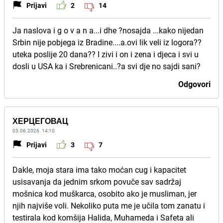
Prijavi
2
14
Ja naslova i g o v a n a...i dhe ?nosajda ...kako nijedan
Srbin nije pobjega iz Bradine....a.ovi lik veli iz logora??
uteka poslije 20 dana?? I zivi i on i zena i djeca i svi u
dosli u USA ka i Srebrenicani..?a svi dje no sajdi sani?
Odgovori
ХЕРЦЕГОВАЦ
03.06.2026. 14:10
Prijavi
3
7
Dakle, moja stara ima tako moćan cug i kapacitet
usisavanja da jednim srkom povuče sav sadržaj
mošnica kod muškarca, osobito ako je musliman, jer
njih najviše voli. Nekoliko puta me je učila tom zanatu i
testirala kod komšija Halida, Muhameda i Safeta ali