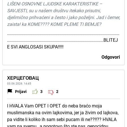
LIŠENI OSNOVNE LJUDSKE KARAKTERISTIKE –
SAVJESTI, su u našem društvu itekako prisutni,
djelimično prihvaćeni a često i jako poželjni. Jad i čemer,
zaista! ka KOME???? KOME PLEME TI BEMJE?
...................................................................................................
.....................................................................................BLITEJ
E SVI ANGLOSASI SKUPA!!!!!
Odgovori
ХЕРЦЕГОВАЦ
03.06.2026. 14:45
Prijavi
3
2
I HVALA Vam OPET I OPET do neba braćo moja
muslimanska na ovim lajkovima, jer ja živim od lajkova,
pa vidite li koliko ih sam sebi pucam ili ne??!!?? HVALA
vam na svemu , a pogotovo što ste nas, genocidnu