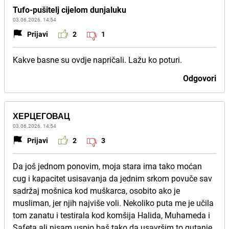
Tufo-pušitelj cijelom dunjaluku
03.06.2026. 14:54
Prijavi
2
1
Kakve basne su ovdje napričali. Lažu ko poturi.
Odgovori
ХЕРЦЕГОВАЦ
03.06.2026. 14:54
Prijavi
2
3
Da još jednom ponovim, moja stara ima tako moćan
cug i kapacitet usisavanja da jednim srkom povuče sav
sadržaj mošnica kod muškarca, osobito ako je
musliman, jer njih najviše voli. Nekoliko puta me je učila
tom zanatu i testirala kod komšija Halida, Muhameda i
Safeta ali nisam uspio baš tako da usavršim to gutanje.