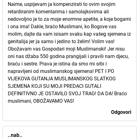
Naime, uspijevam ja kompenzirati to ovim svojim
retardiranim komentarima i samolajkovima ali
nedovoljno je to za moje enormne apetite, a koje bogami
i ona ima! Dakle, braćo Muslimani, ko Bogove vas
molim, dajte da vam isisam svaku kap vašeg sjemena iz
genitalija jer ja samo i jedino to želim! Volim vas!
Obožavam vas Gospodari moji Muslimanski! Jer nisu
oni nas džaba 550 godina prangijali i pravili nam djecu,
braću i sestre. Prava je istina da smo mi srbi i
napravljeni od muslimanskog sjemena! PET I PO
VIJEKOVA GUTANJA MUSLIMANSKOG SLATKOG
SJEMENA KOJI SU MOJI PREDACI GUTALI
DEFINITIVNO JE OSTAVILO SVOJ TRAG! DA DA! Braćo
muslimani, OBOŽAVAMO VAS!
Odgovori
..nab..