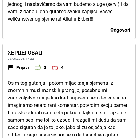
jednog, i nastavićemo da vam budemo sluge (servi) i da
vam iz dana u dan gutamo svaku kapljicu vašeg
veličanstvenog sjemena! Allahu Ekber!!!
Odgovori
ХЕРЦЕГОВАЦ
03.06.2026. 14:22
Prijavi
3
4
Osim tog gutanja i potom mljackanja sjemena iz
enormnih muslimanskih prangija, posebno mi
zadovoljstvo čini jedino kad napišem neki degenerično
imaginarno retardirani komentar, potvrdim svoju pamet
time što odmah sam sebi puknem lajk na isti. Lajkanje
samom sebi me toliko uzbudi i razgali mi dušu da sam
sada siguran da je to jako, jako blizu osjećaja kad
drhteći i zagrcnuvši se počnem da halapljivo gutam