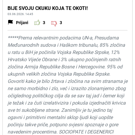
BIJE SVOJU CKUKU KOJA TE OKOTI!
03.06.2026. 14:45
Prijavi
3
3
*****Prema relevantnim podacima UN-a, Presudama
Međunarodnih sudova i Haškom tribunalu, 85% zločina
u ratu u BiH je počinila Vojska Republike Srpske, 12%
Hrvatsko Vijeće Obrane i 3% ukupno počinjenih ratnih
zločina Armija Republike Bosne i Hercegovine. 95% od
ukupnih velikih zločina Vojska Republike Srpske.
Govoriti kako je bilo žrtava i zločina na svim stranama je
ne samo morbidno i zlo, već i izrazito zlonamjerno zbog
očiglednog političkog cilja da se sav taj jad i čemer koji
je težak i za čuti izrelativizira i pokuša izjednačiti krivica
sve tri sukobljene strane. Zanimljiv je tu jedino taj
ogavni i primitivni mentalni sklop ljudi koji uopšte
počinju takve priče, potpuno svjesni spoznaje o gore
navedenim procentima. SOCIOPATE I DEGENERICI