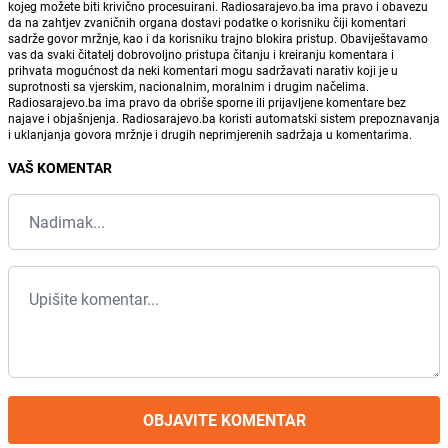
kojeg možete biti krivično procesuirani. Radiosarajevo.ba ima pravo i obavezu
da na zahtjev zvaničnih organa dostavi podatke o korisniku čiji komentari
sadrže govor mržnje, kao i da korisniku trajno blokira pristup. Obaviještavamo
vas da svaki čitatelj dobrovoljno pristupa čitanju i kreiranju komentara i
prihvata mogućnost da neki komentari mogu sadržavati narativ koji je u
suprotnosti sa vjerskim, nacionalnim, moralnim i drugim načelima.
Radiosarajevo.ba ima pravo da obriše sporne ili prijavljene komentare bez
najave i objašnjenja. Radiosarajevo.ba koristi automatski sistem prepoznavanja
i uklanjanja govora mržnje i drugih neprimjerenih sadržaja u komentarima.
VAŠ KOMENTAR
OBJAVITE KOMENTAR