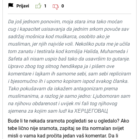
Prijavi
1
0
Da još jednom ponovim, moja stara ima tako moćan
cug i kapacitet usisavanja da jednim srkom povuče sav
sadržaj mošnica kod muškarca, osobito ako je
musliman, jer njih najviše voli. Nekoliko puta me je učila
tom zanatu i testirala kod komšija Halida, Muhameda i
Safeta ali nisam uspio baš tako da usavršim to gutanje.
Upravo zbog tog sitnog hendikepa ja i pišem ove
komentare i lajkam ih samome sebi, sam sebi repliciram
i bjesomučno ih i uporno kopiram ispod svakog članka.
Tako pokušavam da iskažem antagonizam prema
muslimanima, a razlog je samo jedno: Ljubomoran sam
na njihovu obdarenost i uvijek mi fali tog njihovog
sjemena za kojim sam lud! ka ХЕРЦЕГОВАЦ
Bude li te nekada sramota pogledati se u ogledalo? Ako
tebe lično nije sramota, zapitaj se šta normalan svijet
misli o vama kad pročita jedan vaš komentar. Da li