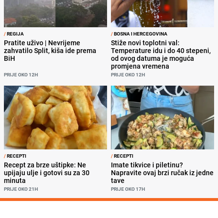
/
REGIJA
/
BOSNA I HERCEGOVINA
Pratite uživo | Nevrijeme
Stiže novi toplotni val:
zahvatilo Split, kiša ide prema
Temperature idu i do 40 stepeni,
BiH
od ovog datuma je moguća
promjena vremena
PRIJE OKO 12H
PRIJE OKO 12H
/
RECEPTI
/
RECEPTI
Recept za brze uštipke: Ne
Imate tikvice i piletinu?
upijaju ulje i gotovi su za 30
Napravite ovaj brzi ručak iz jedne
minuta
tave
PRIJE OKO 21H
PRIJE OKO 17H