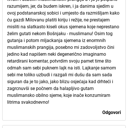
razumijem, jer, da budem iskren, i ja danima sjedim u
ovoj podstanarskoj sobici i umjesto da razmišljam kako
ću gazdi Milovanu platiti kiriju i režije, ne prestajem
misliti na slatkasto kiseli okus sjemena koje neprestano
želim gutati nekom Bošnjaku - muslimanu! Osim tog
gutanja i potom mljackanja sjemena iz enormnih
muslimanskih prangija, posebno mi zadovoljstvo čini
jedino kad napišem neki degenerično imaginarno
retardirani komentar, potvrdim svoju pamet time što
odmah sam sebi puknem lajk na isti. Lajkanje samom
sebi me toliko uzbudi i razgali mi dušu da sam sada
siguran da je to jako, jako blizu osjećaja kad drhteći i
zagrcnuvši se počnem da halapljivo gutam
muslimansko obilno sjeme, koje inače konzumiram
litrima svakodnevno!
Odgovori