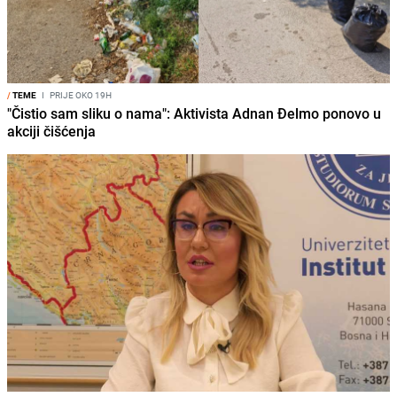
/
TEME
I
PRIJE OKO 19H
"Čistio sam sliku o nama": Aktivista Adnan Đelmo ponovo u
akciji čišćenja