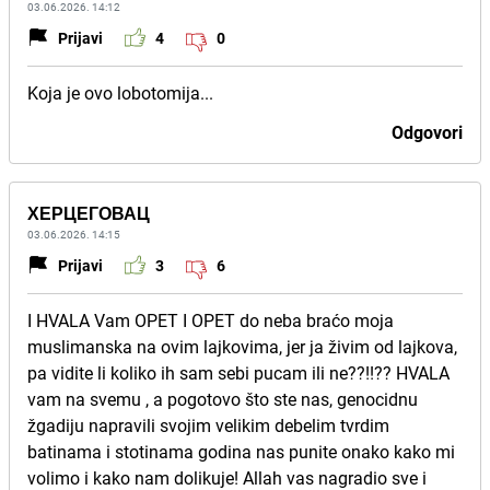
03.06.2026. 14:12
Prijavi
4
0
Koja je ovo lobotomija...
Odgovori
ХЕРЦЕГОВАЦ
03.06.2026. 14:15
Prijavi
3
6
I HVALA Vam OPET I OPET do neba braćo moja
muslimanska na ovim lajkovima, jer ja živim od lajkova,
pa vidite li koliko ih sam sebi pucam ili ne??!!?? HVALA
vam na svemu , a pogotovo što ste nas, genocidnu
žgadiju napravili svojim velikim debelim tvrdim
batinama i stotinama godina nas punite onako kako mi
volimo i kako nam dolikuje! Allah vas nagradio sve i