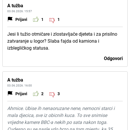
A tužba
03.06.2026. 15:57
Prijavi
1
1
Jesi li tužio otmičare i zlostavljače djeteta i za prisilno
zatvaranje u logor? Slaba fajda od kamiona i
izblegličkog statusa.
Odgovori
A tužba
03.06.2026. 16:00
Prijavi
2
3
Ahmice. Ubise ih nenaoruzane nene, nemocni starci i
mala djecica, sve iz obicnih kuca. To sve snimise
vrijedne kamere BBC-a nekih po sata nakon toga.
Cudesno su se nasle vrlo brzo na tom mjestu. ka 35