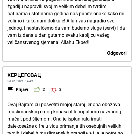
žgadiju napravili svojim velikim debelim tvrdim
batinama i stotinama godina nas punite onako kako mi
volimo i kako nam dolikuje! Allah vas nagradio sve i
jednog, i nastavićemo da vam budemo sluge (servi) i da
vam iz dana u dan gutamo svaku kapljicu vašeg
veličanstvenog sjemena! Allahu Ekber!!!
Odgovori
ХЕРЦЕГОВАЦ
03.06.2026. 14:49
Prijavi
2
3
Ovaj Bajram ću posvetiti mojoj staroj jer ona obožava
muslimanskog crnog kobasa iliti popularno nazvanog
mačak pod šljemom. Ona je isplanirala imati
dalekosežne cifre u vidu primanja tih osebujnih velikih,
tvrdih i debelih muslimanskih prangija a i ja je potpuno