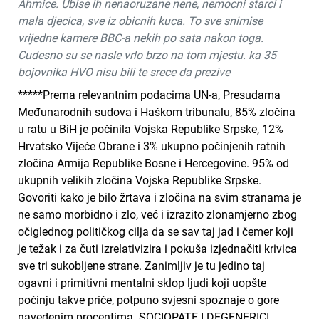
Ahmice. Ubise ih nenaoruzane nene, nemocni starci i
mala djecica, sve iz obicnih kuca. To sve snimise
vrijedne kamere BBC-a nekih po sata nakon toga.
Cudesno su se nasle vrlo brzo na tom mjestu. ka 35
bojovnika HVO nisu bili te srece da prezive
*****Prema relevantnim podacima UN-a, Presudama
Međunarodnih sudova i Haškom tribunalu, 85% zločina
u ratu u BiH je počinila Vojska Republike Srpske, 12%
Hrvatsko Vijeće Obrane i 3% ukupno počinjenih ratnih
zločina Armija Republike Bosne i Hercegovine. 95% od
ukupnih velikih zločina Vojska Republike Srpske.
Govoriti kako je bilo žrtava i zločina na svim stranama je
ne samo morbidno i zlo, već i izrazito zlonamjerno zbog
očiglednog političkog cilja da se sav taj jad i čemer koji
je težak i za čuti izrelativizira i pokuša izjednačiti krivica
sve tri sukobljene strane. Zanimljiv je tu jedino taj
ogavni i primitivni mentalni sklop ljudi koji uopšte
počinju takve priče, potpuno svjesni spoznaje o gore
navedenim procentima. SOCIOPATE I DEGENERICI