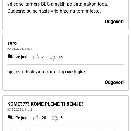
vrijedne kamere BBC-a nekih po sata nakon toga.
Cudesno su se nasle vrlo brzo na tom mjestu.
Odgovori
sero
03.06.2026. 13:34
Prijavi
7
16
nja,jesu dosli za tobom...fuj ove bajke
Odgovori
KOME???? KOME PLEME TI BEMJE?
03.06.2026. 13:42
Prijavi
20
5