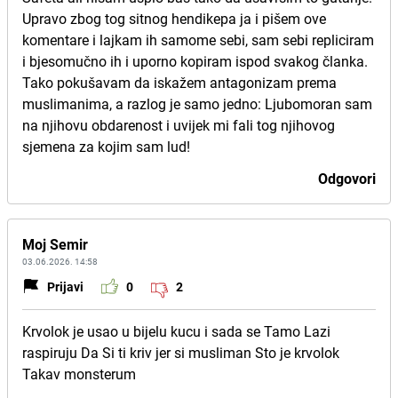
Upravo zbog tog sitnog hendikepa ja i pišem ove
komentare i lajkam ih samome sebi, sam sebi repliciram
i bjesomučno ih i uporno kopiram ispod svakog članka.
Tako pokušavam da iskažem antagonizam prema
muslimanima, a razlog je samo jedno: Ljubomoran sam
na njihovu obdarenost i uvijek mi fali tog njihovog
sjemena za kojim sam lud!
Odgovori
Moj Semir
03.06.2026. 14:58
Prijavi
0
2
Krvolok je usao u bijelu kucu i sada se Tamo Lazi
raspiruju Da Si ti kriv jer si musliman Sto je krvolok
Takav monsterum