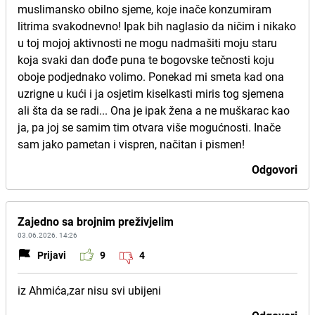
muslimansko obilno sjeme, koje inače konzumiram
litrima svakodnevno! Ipak bih naglasio da ničim i nikako
u toj mojoj aktivnosti ne mogu nadmašiti moju staru
koja svaki dan dođe puna te bogovske tečnosti koju
oboje podjednako volimo. Ponekad mi smeta kad ona
uzrigne u kući i ja osjetim kiselkasti miris tog sjemena
ali šta da se radi... Ona je ipak žena a ne muškarac kao
ja, pa joj se samim tim otvara više mogućnosti. Inače
sam jako pametan i vispren, načitan i pismen!
Odgovori
Zajedno sa brojnim preživjelim
03.06.2026. 14:26
Prijavi
9
4
iz Ahmića,zar nisu svi ubijeni