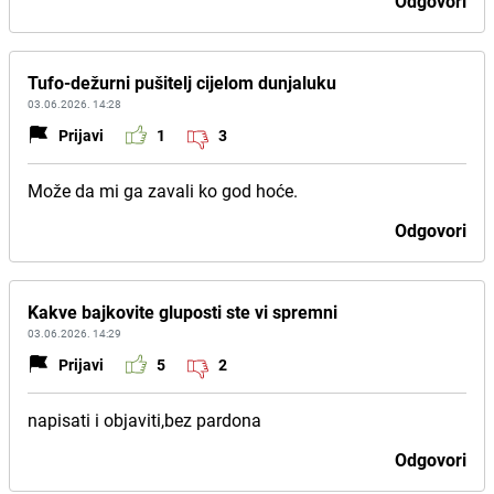
Odgovori
Tufo-dežurni pušitelj cijelom dunjaluku
03.06.2026. 14:28
Prijavi
1
3
Može da mi ga zavali ko god hoće.
Odgovori
Kakve bajkovite gluposti ste vi spremni
03.06.2026. 14:29
Prijavi
5
2
napisati i objaviti,bez pardona
Odgovori