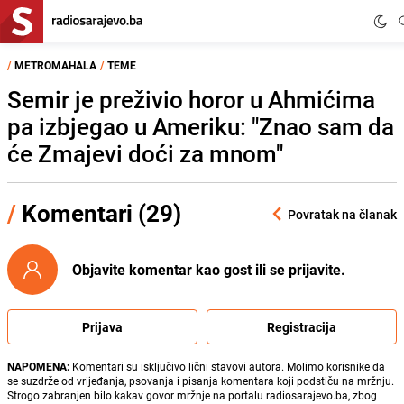
/
METROMAHALA
/
TEME
Semir je preživio horor u Ahmićima
pa izbjegao u Ameriku: "Znao sam da
će Zmajevi doći za mnom"
/
Komentari (29)
Povratak na članak
Objavite komentar kao gost ili se prijavite.
Prijava
Registracija
NAPOMENA:
Komentari su isključivo lični stavovi autora. Molimo korisnike da
se suzdrže od vrijeđanja, psovanja i pisanja komentara koji podstiču na mržnju.
Strogo zabranjen bilo kakav govor mržnje na portalu radiosarajevo.ba, zbog