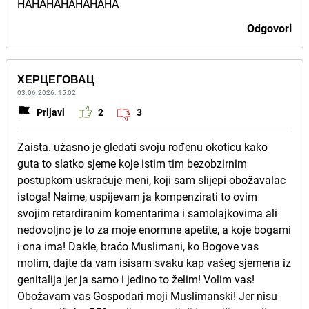
HAHAHAHAHAHAHA
Odgovori
ХЕРЦЕГОВАЦ
03.06.2026. 15:02
Prijavi
2
3
Zaista. užasno je gledati svoju rođenu okoticu kako
guta to slatko sjeme koje istim tim bezobzirnim
postupkom uskraćuje meni, koji sam slijepi obožavalac
istoga! Naime, uspijevam ja kompenzirati to ovim
svojim retardiranim komentarima i samolajkovima ali
nedovoljno je to za moje enormne apetite, a koje bogami
i ona ima! Dakle, braćo Muslimani, ko Bogove vas
molim, dajte da vam isisam svaku kap vašeg sjemena iz
genitalija jer ja samo i jedino to želim! Volim vas!
Obožavam vas Gospodari moji Muslimanski! Jer nisu