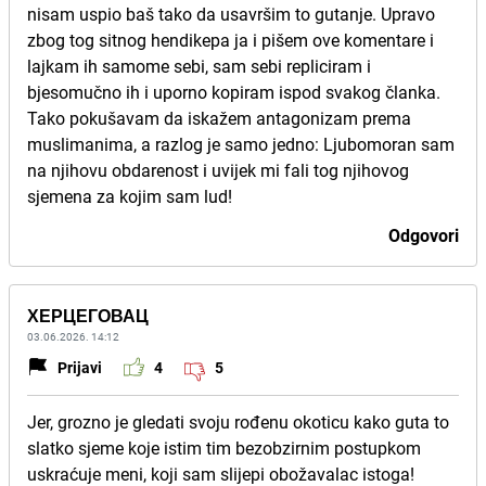
nisam uspio baš tako da usavršim to gutanje. Upravo
zbog tog sitnog hendikepa ja i pišem ove komentare i
lajkam ih samome sebi, sam sebi repliciram i
bjesomučno ih i uporno kopiram ispod svakog članka.
Tako pokušavam da iskažem antagonizam prema
muslimanima, a razlog je samo jedno: Ljubomoran sam
na njihovu obdarenost i uvijek mi fali tog njihovog
sjemena za kojim sam lud!
Odgovori
ХЕРЦЕГОВАЦ
03.06.2026. 14:12
Prijavi
4
5
Jer, grozno je gledati svoju rođenu okoticu kako guta to
slatko sjeme koje istim tim bezobzirnim postupkom
uskraćuje meni, koji sam slijepi obožavalac istoga!