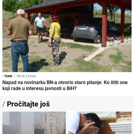
/
TEME
I
PRIJE 2 DANA
Napad na novinarku BN-a otvorio staro pitanje: Ko štiti one
koji rade u interesu javnosti u BiH?
/
Pročitajte još