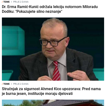
/
TEME
I
PRIJE 2 DANA
Dr. Erma Ramić-Kunić održala lekciju notornom Miloradu
Dodiku: "Pokazujete silno neznanje"
/
TEME
I
PRIJE 2 DANA
Stručnjak za sigurnost Ahmed Kico upozorava: Pred nama
je burna jesen, institucije moraju djelovati