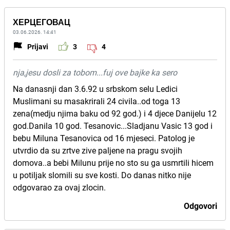
ХЕРЦЕГОВАЦ
03.06.2026. 14:41
Prijavi
3
4
nja,jesu dosli za tobom...fuj ove bajke ka sero
Na danasnji dan 3.6.92 u srbskom selu Ledici
Muslimani su masakrirali 24 civila..od toga 13
zena(medju njima baku od 92 god.) i 4 djece Danijelu 12
god.Danila 10 god. Tesanovic...Sladjanu Vasic 13 god i
bebu Miluna Tesanovica od 16 mjeseci. Patolog je
utvrdio da su zrtve zive paljene na pragu svojih
domova..a bebi Milunu prije no sto su ga usmrtili hicem
u potiljak slomili su sve kosti. Do danas nitko nije
odgovarao za ovaj zlocin.
Odgovori