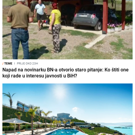
/
TEME
I
PRIJE OKO 23H
Napad na novinarku BN-a otvorio staro pitanje: Ko štiti one
koji rade u interesu javnosti u BiH?