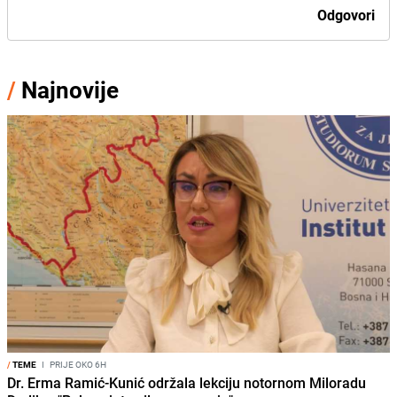
Odgovori
/
Najnovije
/
TEME
I
PRIJE OKO 6H
Dr. Erma Ramić-Kunić održala lekciju notornom Miloradu