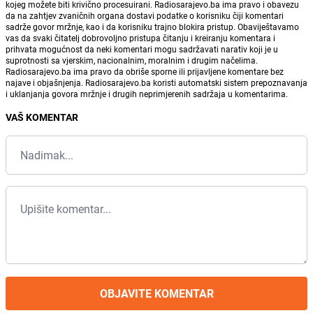
kojeg možete biti krivično procesuirani. Radiosarajevo.ba ima pravo i obavezu
da na zahtjev zvaničnih organa dostavi podatke o korisniku čiji komentari
sadrže govor mržnje, kao i da korisniku trajno blokira pristup. Obaviještavamo
vas da svaki čitatelj dobrovoljno pristupa čitanju i kreiranju komentara i
prihvata mogućnost da neki komentari mogu sadržavati narativ koji je u
suprotnosti sa vjerskim, nacionalnim, moralnim i drugim načelima.
Radiosarajevo.ba ima pravo da obriše sporne ili prijavljene komentare bez
najave i objašnjenja. Radiosarajevo.ba koristi automatski sistem prepoznavanja
i uklanjanja govora mržnje i drugih neprimjerenih sadržaja u komentarima.
VAŠ KOMENTAR
OBJAVITE KOMENTAR