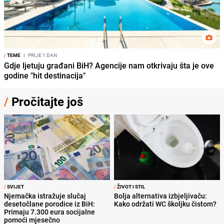
/
TEME
I
PRIJE 1 DAN
Gdje ljetuju građani BiH? Agencije nam otkrivaju šta je ove
godine "hit destinacija"
/
Pročitajte još
/
SVIJET
/
ŽIVOT I STIL
Njemačka istražuje slučaj
Bolja alternativa izbjeljivaču:
desetočlane porodice iz BiH:
Kako održati WC školjku čistom?
Primaju 7.300 eura socijalne
pomoći mjesečno