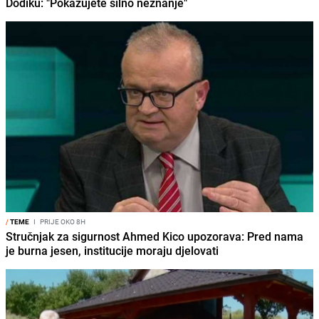
Dodiku: "Pokazujete silno neznanje"
/
TEME
I
PRIJE OKO 8H
Stručnjak za sigurnost Ahmed Kico upozorava: Pred nama
je burna jesen, institucije moraju djelovati