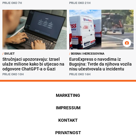
PRIJE OKO 7H
PRIJE OKO 21H
/
SVIJET
/
BOSNA I HERCEGOVINA
Stručnjaci upozoravaju: Izrael
EuroExpress o navodima iz
ulaže milione kako bi utjecao na
Bugojna: Tvrde da njihova vozila
odgovore ChatGPT-a o Gazi
nisu učestvovala u incidentu
PRIJE OKO 10H
PRIJE OKO 16H
MARKETING
IMPRESSUM
KONTAKT
PRIVATNOST