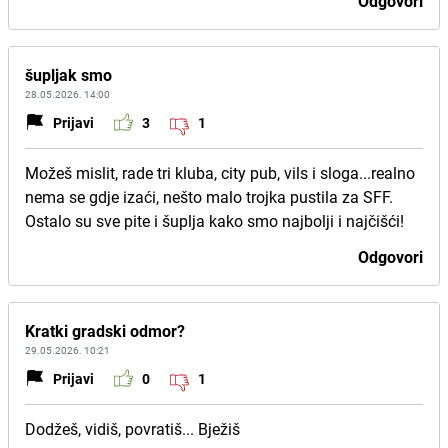
Odgovori
šupljak smo
28.05.2026. 14:00
Prijavi
3
1
Možeš mislit, rade tri kluba, city pub, vils i sloga...realno
nema se gdje izaći, nešto malo trojka pustila za SFF.
Ostalo su sve pite i šuplja kako smo najbolji i najčišći!
Odgovori
Kratki gradski odmor?
29.05.2026. 10:21
Prijavi
0
1
Dodžeš, vidiš, povratiš... Bježiš