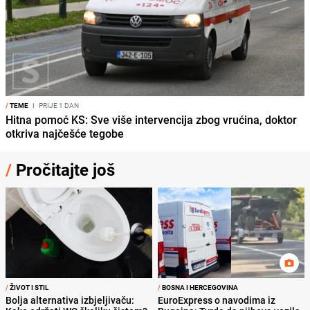
/
TEME
I
PRIJE 1 DAN
Hitna pomoć KS: Sve više intervencija zbog vrućina, doktor
otkriva najčešće tegobe
/
Pročitajte još
/
ŽIVOT I STIL
/
BOSNA I HERCEGOVINA
Bolja alternativa izbjeljivaču:
EuroExpress o navodima iz