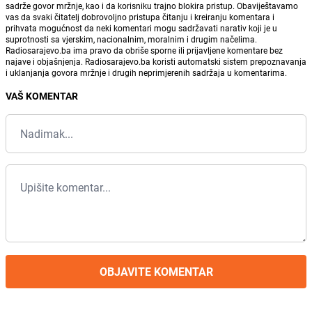
sadrže govor mržnje, kao i da korisniku trajno blokira pristup. Obaviještavamo
vas da svaki čitatelj dobrovoljno pristupa čitanju i kreiranju komentara i
prihvata mogućnost da neki komentari mogu sadržavati narativ koji je u
suprotnosti sa vjerskim, nacionalnim, moralnim i drugim načelima.
Radiosarajevo.ba ima pravo da obriše sporne ili prijavljene komentare bez
najave i objašnjenja. Radiosarajevo.ba koristi automatski sistem prepoznavanja
i uklanjanja govora mržnje i drugih neprimjerenih sadržaja u komentarima.
VAŠ KOMENTAR
OBJAVITE KOMENTAR