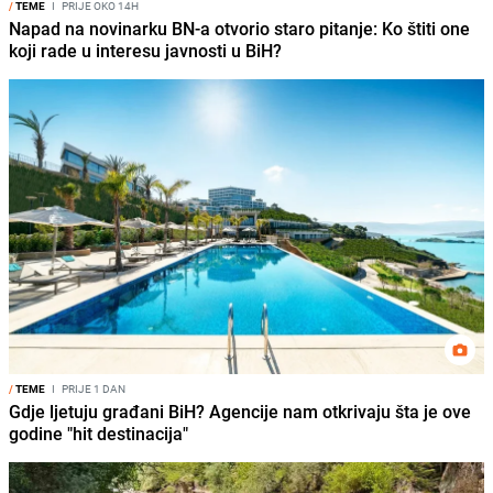
/
TEME
I
PRIJE OKO 14H
Napad na novinarku BN-a otvorio staro pitanje: Ko štiti one
koji rade u interesu javnosti u BiH?
/
TEME
I
PRIJE 1 DAN
Gdje ljetuju građani BiH? Agencije nam otkrivaju šta je ove
godine "hit destinacija"