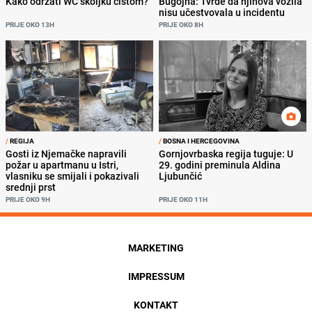
Kako održati WC školjku čistom?
Bugojna: Tvrde da njihova vozila
nisu učestvovala u incidentu
PRIJE OKO 13H
PRIJE OKO 8H
/
REGIJA
/
BOSNA I HERCEGOVINA
Gosti iz Njemačke napravili
Gornjovrbaska regija tuguje: U
požar u apartmanu u Istri,
29. godini preminula Aldina
vlasniku se smijali i pokazivali
Ljubunčić
srednji prst
PRIJE OKO 9H
PRIJE OKO 11H
MARKETING
IMPRESSUM
KONTAKT