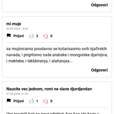
Odgovori
mi muje
06.05.2026. 15:46
Prijavi
2
0
sa mujinicama poodavno se kotarisasmo ovih kjafirskih
navada, i prigrlismo naše arabske i mongolske djamijice,
i mektebe, i tekbbiranja, i alahanjaa...
Odgovori
Naucite vec jednom, romi ne slave djurdjevdan
07.05.2026. 01:26
Prijavi
1
0
Vec praznik koji se zove ederlezi, bas kao sto kaze u