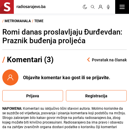
Otvor
/
METROMAHALA
/
TEME
Romi danas proslavljaju Đurđevdan:
Praznik buđenja proljeća
/
Komentari (3)
Povratak na članak
Objavite komentar kao gost ili se prijavite.
Prijava
Registracija
NAPOMENA:
Komentari su isključivo lični stavovi autora. Molimo korisnike da
se suzdrže od vrijeđanja, psovanja i pisanja komentara koji podstiču na mržnju.
Strogo zabranjen bilo kakav govor mržnje na portalu radiosarajevo.ba, zbog
kojeg možete biti krivično procesuirani. Radiosarajevo.ba ima pravo i obavezu
da na zahtjev zvaničnih organa dostavi podatke o korisniku čiji komentari