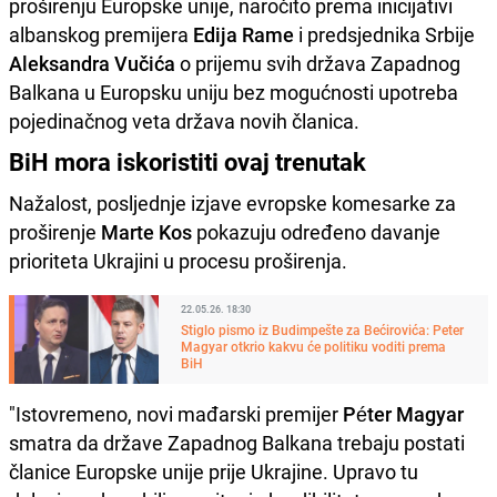
proširenju Europske unije, naročito prema inicijativi
albanskog premijera
Edija Rame
i predsjednika Srbije
Aleksandra Vučića
o prijemu svih država Zapadnog
Balkana u Europsku uniju bez mogućnosti upotreba
pojedinačnog veta država novih članica.
BiH mora iskoristiti ovaj trenutak
Nažalost, posljednje izjave evropske komesarke za
proširenje
Marte Kos
pokazuju određeno davanje
prioriteta Ukrajini u procesu proširenja.
22.05.26. 18:30
Stiglo pismo iz Budimpešte za Bećirovića: Peter
Magyar otkrio kakvu će politiku voditi prema
BiH
"Istovremeno, novi mađarski premijer
Péter Magyar
smatra da države Zapadnog Balkana trebaju postati
članice Europske unije prije Ukrajine. Upravo tu