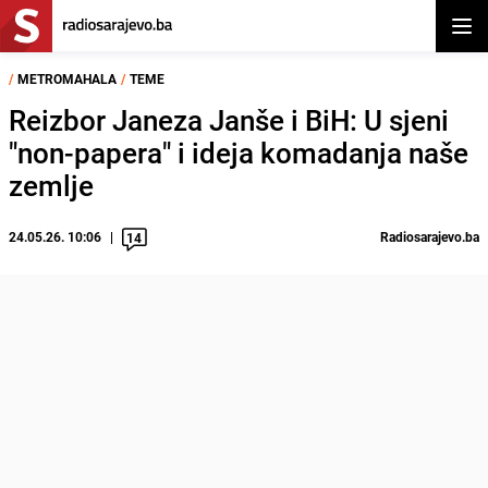
Otvor
/
METROMAHALA
/
TEME
Reizbor Janeza Janše i BiH: U sjeni
"non-papera" i ideja komadanja naše
zemlje
24.05.26. 10:06
Radiosarajevo.ba
14