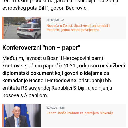
reformskim procesima, jačanju institucija i ubrzanju
evropskog puta BiH", govori Bećirović.
TRENDING
Nesreća u Zenici: Učestvovali automobil i
motocikl, jedna osoba povrijeđena
Konteroverzni "non – paper"
Međutim, javnost u Bosni i Hercegovini pamti
kontroverzni "non paper" iz 2021., odnosno
neslužbeni
diplomatski dokument koji govori o idejama za
komadanje Bosne i Hercegovine
, pristupanju bh.
entiteta RS susjendoj Republici Srbiji i ujedinjenju
Kosova s ​​Albanijom.
22.05.26. 18:38
Janez Janša izabran za premijera Slovenije