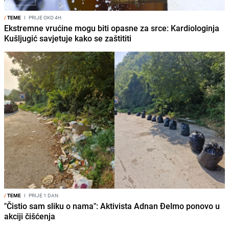
/
TEME
I
PRIJE OKO 4H
Ekstremne vrućine mogu biti opasne za srce: Kardiologinja
Kušljugić savjetuje kako se zaštititi
/
TEME
I
PRIJE 1 DAN
"Čistio sam sliku o nama": Aktivista Adnan Đelmo ponovo u
akciji čišćenja