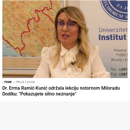
/
TEME
I
PRIJE 2 DANA
Dr. Erma Ramić-Kunić održala lekciju notornom Miloradu
Dodiku: "Pokazujete silno neznanje"