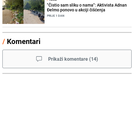
"Čistio sam sliku o nama": Aktivista Adnan
Đelmo ponovo u akciji čišćenja
PRIJE 1 DAN
/
Komentari
Prikaži komentare
(
14
)