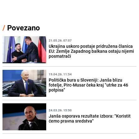
/
Povezano
21.05.26. 07:07
Ukrajina uskoro postaje pridružena članica
EU: Zemlje Zapadnog balkana ostaju nijemi
posmatrači
19.04.26. 11:54
Politička bura u Sloveniji: Janša blizu
fotelje, Pirc-Musar čeka kraj "utrke za 46
potpisa"
24.03.26. 15:50
Janša osporava rezultate izbora: "Koristit
ćemo pravna sredstva"