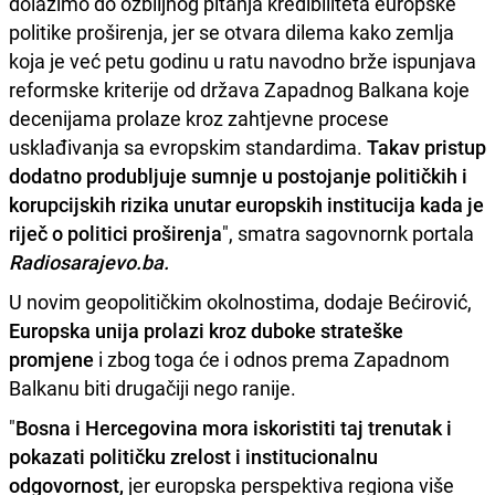
dolazimo do ozbiljnog pitanja kredibiliteta europske
politike proširenja, jer se otvara dilema kako zemlja
koja je već petu godinu u ratu navodno brže ispunjava
reformske kriterije od država Zapadnog Balkana koje
decenijama prolaze kroz zahtjevne procese
usklađivanja sa evropskim standardima.
Takav pristup
dodatno produbljuje sumnje u postojanje političkih i
korupcijskih rizika unutar europskih institucija kada je
riječ o politici proširenja
", smatra sagovnornk portala
Radiosarajevo.ba.
U novim geopolitičkim okolnostima, dodaje Bećirović,
Europska unija prolazi kroz duboke strateške
promjene
i zbog toga će i odnos prema Zapadnom
Balkanu biti drugačiji nego ranije.
"
Bosna i Hercegovina mora iskoristiti taj trenutak i
pokazati političku zrelost i institucionalnu
odgovornost,
jer europska perspektiva regiona više