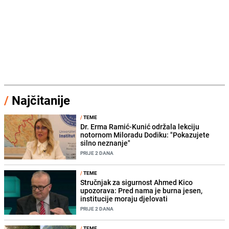
/
Najčitanije
/
TEME
Dr. Erma Ramić-Kunić održala lekciju
notornom Miloradu Dodiku: "Pokazujete
silno neznanje"
PRIJE 2 DANA
/
TEME
Stručnjak za sigurnost Ahmed Kico
upozorava: Pred nama je burna jesen,
institucije moraju djelovati
PRIJE 2 DANA
/
TEME