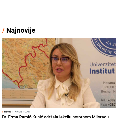
/
Najnovije
/
TEME
I
PRIJE 1 DAN
Dr. Erma Ramić-Kunić održala lekciju notornom Miloradu