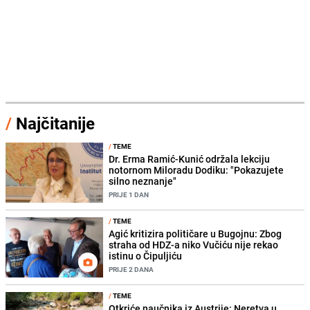
/
Najčitanije
/
TEME
Dr. Erma Ramić-Kunić održala lekciju
notornom Miloradu Dodiku: "Pokazujete
silno neznanje"
PRIJE 1 DAN
/
TEME
Agić kritizira političare u Bugojnu: Zbog
straha od HDZ-a niko Vučiću nije rekao
istinu o Čipuljiću
PRIJE 2 DANA
/
TEME
Otkriće naučnika iz Austrije: Neretva u