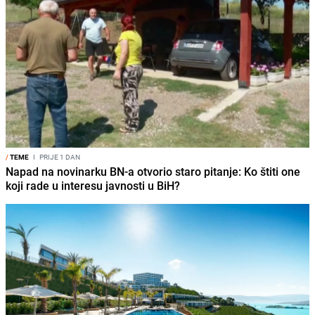
/
TEME
I
PRIJE 1 DAN
Napad na novinarku BN-a otvorio staro pitanje: Ko štiti one
koji rade u interesu javnosti u BiH?