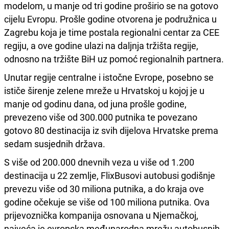
modelom, u manje od tri godine proširio se na gotovo
cijelu Evropu. Prošle godine otvorena je podružnica u
Zagrebu koja je time postala regionalni centar za CEE
regiju, a ove godine ulazi na daljnja tržišta regije,
odnosno na tržište BiH uz pomoć regionalnih partnera.
Unutar regije centralne i istočne Evrope, posebno se
ističe širenje zelene mreže u Hrvatskoj u kojoj je u
manje od godinu dana, od juna prošle godine,
prevezeno više od 300.000 putnika te povezano
gotovo 80 destinacija iz svih dijelova Hrvatske prema
sedam susjednih država.
S više od 200.000 dnevnih veza u više od 1.200
destinacija u 22 zemlje, FlixBusovi autobusi godišnje
prevezu više od 30 miliona putnika, a do kraja ove
godine očekuje se više od 100 miliona putnika. Ova
prijevoznička kompanija osnovana u Njemačkoj,
najveća je evropska međunarodna mrežu autobusnih