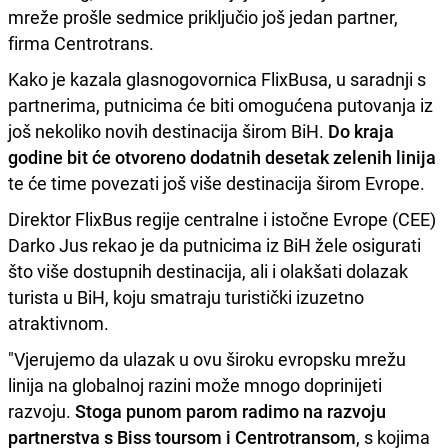
mreže prošle sedmice priključio još jedan partner,
firma Centrotrans.
Kako je kazala glasnogovornica FlixBusa, u saradnji s
partnerima, putnicima će biti omogućena putovanja iz
još nekoliko novih destinacija širom BiH.
Do kraja
godine bit će otvoreno dodatnih desetak zelenih linija
te će time povezati još više destinacija širom Evrope.
Direktor FlixBus regije centralne i istočne Evrope (CEE)
Darko Jus rekao je da putnicima iz BiH žele osigurati
što više dostupnih destinacija, ali i olakšati dolazak
turista u BiH, koju smatraju turistički izuzetno
atraktivnom.
"Vjerujemo da ulazak u ovu široku evropsku mrežu
linija na globalnoj razini može mnogo doprinijeti
razvoju.
Stoga punom parom radimo na razvoju
partnerstva s Biss toursom i Centrotransom
, s kojima