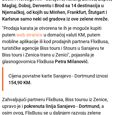
Maglaj, Doboj, Derventu i Brod sa 14 destinacija u
Njemačkoj, od kojih su Minhen, Frankfurt, Štutgart i
Karlsrue samo neki od gradova iz ove zelene mreže.
"Prodaja karata je otvorena te ih je moguće kupiti
putem
web stranice
u domaćoj valuti KM, putem
mobilne aplikacije ili kod prodajnih partnera FlixBusa,
turističke agencije Biss tours i Stours u Sarajevu te
Biss tours i Zenica-trans u Zenici", pojasnila je
glasnogovornica FlixBusa
Petra Milanović.
Cijena povratne karte Sarajevo - Dortmund iznosi 
154,90 KM.
Zahvaljujući partneru FlixBusa, Biss toursu iz Zenice,
upravo je i
pokrenuta linija Sarajevo - Dortmund,
a
osim ovog, FlixBusu se u daljnjem razvoju zelene