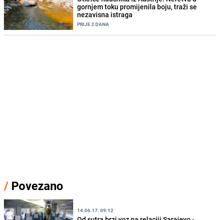
gornjem toku promijenila boju, traži se
nezavisna istraga
PRIJE 2 DANA
/
Povezano
14.06.17. 09:12
Od sutra brzi voz na relaciji Sarajevo -