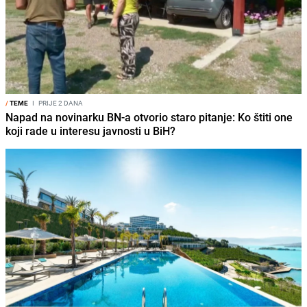
/
TEME
I
PRIJE 2 DANA
Napad na novinarku BN-a otvorio staro pitanje: Ko štiti one
koji rade u interesu javnosti u BiH?