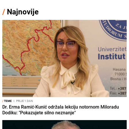
/
Najnovije
/
TEME
I
PRIJE 1 DAN
Dr. Erma Ramić-Kunić održala lekciju notornom Miloradu
Dodiku: "Pokazujete silno neznanje"