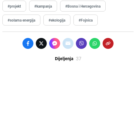
#projekt
#kampanja
#Bosna i Hercegovina
#solarna energija
#ekologija
#Fojnica
37
Dijeljenja