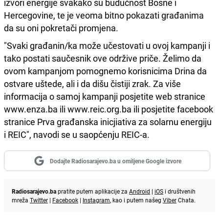
izvori energije svakako su budućnost Bosne i
Hercegovine, te je veoma bitno pokazati građanima
da su oni pokretači promjena.
"Svaki građanin/ka može učestovati u ovoj kampanji i
tako postati saučesnik ove održive priče. Želimo da
ovom kampanjom pomognemo korisnicima Drina da
ostvare uštede, ali i da dišu čistiji zrak. Za više
informacija o samoj kampanji posjetite web stranice
www.enza.ba ili www.reic.org.ba ili posjetite facebook
stranice Prva građanska inicjiativa za solarnu energiju
i REIC", navodi se u saopćenju REIC-a.
Dodajte Radiosarajevo.ba u omiljene Google izvore
Radiosarajevo.ba
pratite putem aplikacije za
Android
|
iOS
i društvenih
mreža
Twitter
|
Facebook
|
Instagram
, kao i putem našeg
Viber
Chata.