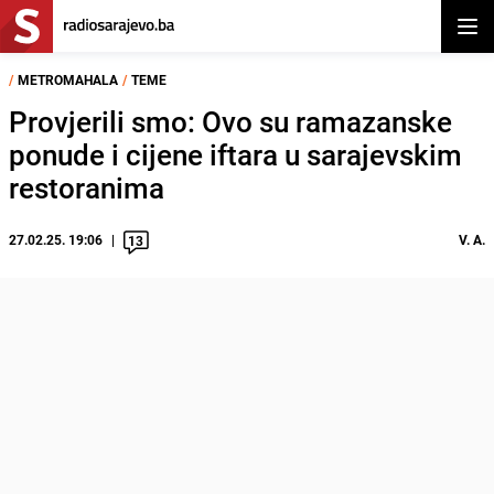
Otvor
/
METROMAHALA
/
TEME
Provjerili smo: Ovo su ramazanske
ponude i cijene iftara u sarajevskim
restoranima
27.02.25. 19:06
V. A.
13