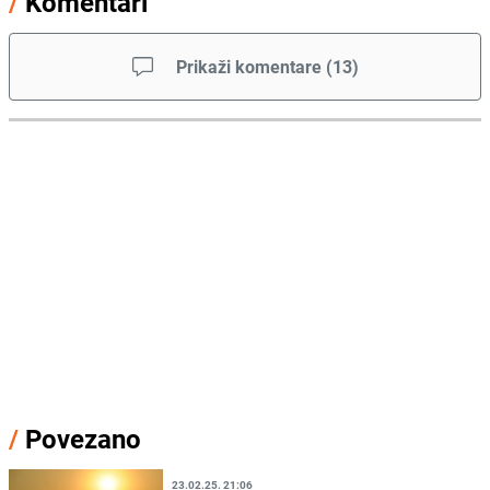
/
Komentari
Prikaži komentare
(
13
)
/
Povezano
23.02.25. 21:06