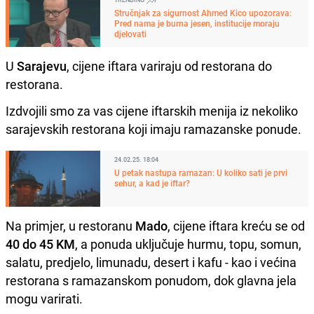
Stručnjak za sigurnost Ahmed Kico upozorava:
Pred nama je burna jesen, institucije moraju
djelovati
U
Sarajevu
, cijene iftara variraju od restorana do
restorana.
Izdvojili smo za vas cijene iftarskih menija iz nekoliko
sarajevskih restorana koji imaju ramazanske ponude.
24.02.25. 18:04
U petak nastupa ramazan: U koliko sati je prvi
sehur, a kad je iftar?
Na primjer, u restoranu
Mado
, cijene iftara kreću se od
40 do 45 KM
, a ponuda uključuje hurmu, topu, somun,
salatu, predjelo, limunadu, desert i kafu - kao i većina
restorana s ramazanskom ponudom, dok glavna jela
mogu varirati.