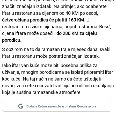
značiti značajan izdatak. Na primjer, ako odaberete
iftar u restoranu sa cijenom od 40 KM po osobi,
četveročlana porodica će platiti 160 KM
. U
restoranima s višim cijenama, poput restorana 'Boss',
cijena iftara može doseći i
do 280 KM za cijelu
porodicu.
S obzirom na to da ramazan traje mjesec dana, svaki
iftar u restoranu može postati značajan izdatak.
Iako iftar van kuće može biti posebna prilika za
uživanje, mnogim porodicama se isplati pripremiti iftar
kod kuće. Na taj način ne samo da ćete uštedjeti
novac, već ćete i očuvati tradiciju porodičnih okupljanja
koja je suština ramazanske atmosfere.
Dodajte Radiosarajevo.ba u omiljene Google izvore