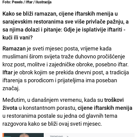
Foto: Pexels / Iftar / Ilustracija
Kako se bliži ramazan, cijene iftarskih menija u
sarajevskim restoranima sve više privlače pažnju, a
sa njima dolazi i pitanje: Gdje je isplativije iftariti -
kući ili vani?
Ramazan
je sveti mjesec posta, vrijeme kada
muslimani širom svijeta traže duhovno pročišćenje
kroz post, molitve i zajedničke obroke, posebno iftar.
Iftar
je obrok kojim se prekida dnevni post, a tradicija
iftarenja s porodicom i prijateljima ima poseban
značaj.
Međutim, u današnjem vremenu, kada su
troškovi
života
u konstantnom porastu,
cijene iftarskih menija
u restoranima postale su jedna od glavnih tema
razgovora kako se bliži ovaj sveti mjesec.
TRENDING