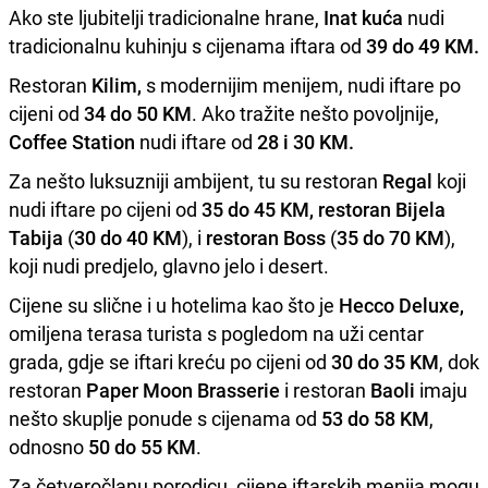
Ako ste ljubitelji tradicionalne hrane,
Inat kuća
nudi
tradicionalnu kuhinju s cijenama iftara od
39 do 49 KM.
Restoran
Kilim,
s modernijim menijem, nudi iftare po
cijeni od
34 do 50 KM
. Ako tražite nešto povoljnije,
Coffee Station
nudi iftare od
28 i 30 KM.
Za nešto luksuzniji ambijent, tu su restoran
Regal
koji
nudi iftare po cijeni od
35 do 45 KM,
restoran Bijela
Tabija
(
30 do 40 KM
), i
restoran Boss
(
35 do 70 KM
),
koji nudi predjelo, glavno jelo i desert.
Cijene su slične i u hotelima kao što je
Hecco Deluxe,
omiljena terasa turista s pogledom na uži centar
grada, gdje se iftari kreću po cijeni od
30 do 35 KM
, dok
restoran
Paper Moon Brasserie
i restoran
Baoli
imaju
nešto skuplje ponude s cijenama od
53 do 58 KM
,
odnosno
50 do 55 KM
.
Za četveročlanu porodicu, cijene iftarskih menija mogu