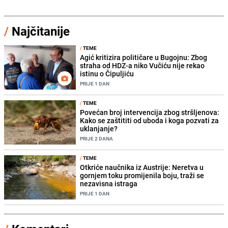
/
Najčitanije
/
TEME
Agić kritizira političare u Bugojnu: Zbog
straha od HDZ-a niko Vučiću nije rekao
istinu o Čipuljiću
PRIJE 1 DAN
/
TEME
Povećan broj intervencija zbog stršljenova:
Kako se zaštititi od uboda i koga pozvati za
uklanjanje?
PRIJE 2 DANA
/
TEME
Otkriće naučnika iz Austrije: Neretva u
gornjem toku promijenila boju, traži se
nezavisna istraga
PRIJE 1 DAN