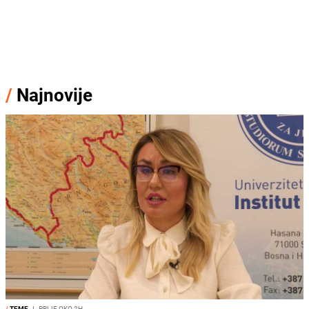
/
Najnovije
/
TEME
I
PRIJE OKO 2H