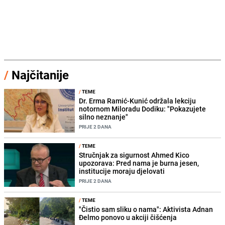
/
Najčitanije
/
TEME
Dr. Erma Ramić-Kunić održala lekciju
notornom Miloradu Dodiku: "Pokazujete
silno neznanje"
PRIJE 2 DANA
/
TEME
Stručnjak za sigurnost Ahmed Kico
upozorava: Pred nama je burna jesen,
institucije moraju djelovati
PRIJE 2 DANA
/
TEME
"Čistio sam sliku o nama": Aktivista Adnan
Đelmo ponovo u akciji čišćenja