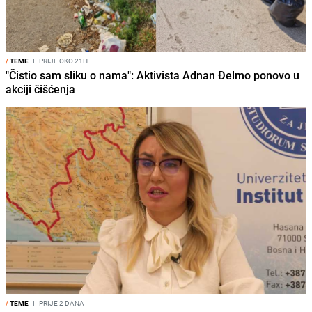
/
TEME
I
PRIJE OKO 21H
"Čistio sam sliku o nama": Aktivista Adnan Đelmo ponovo u
akciji čišćenja
/
TEME
I
PRIJE 2 DANA