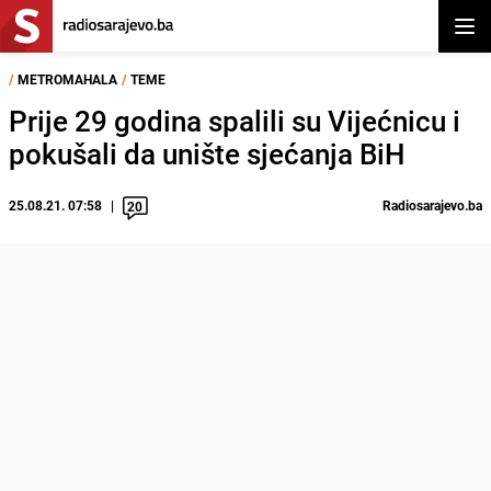
Otvor
/
METROMAHALA
/
TEME
Prije 29 godina spalili su Vijećnicu i
pokušali da unište sjećanja BiH
25.08.21. 07:58
Radiosarajevo.ba
20