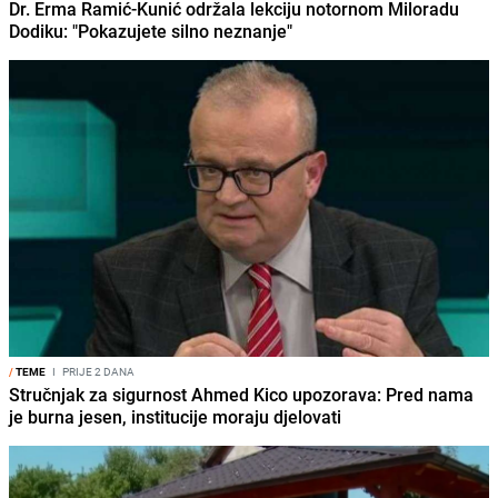
Dr. Erma Ramić-Kunić održala lekciju notornom Miloradu
Dodiku: "Pokazujete silno neznanje"
/
TEME
I
PRIJE 2 DANA
Stručnjak za sigurnost Ahmed Kico upozorava: Pred nama
je burna jesen, institucije moraju djelovati