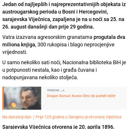
Jedan od najljepših i najreprezentativnijih objekata iz
austrougarskog perioda u Bosni i Hercegovini,
sarajevska
Vijećnica
, zapaljena je na u noći sa 25. na
26. august današnji dan
prije 29 godina.
Vatra izazvana agresorskim granatama
progutala dva
miliona knjiga
, 300 rukopisa i blago neprocjenjive
vrijednosti.
U samo nekoliko sati noći, Nacionalna biblioteka BiH je
u potpunosti nestala, kao i građa čuvana i
nadopunjavana nekoliko stoljeća.
TRENDING
Dragan Bursać: Kasno Dino do pameti stiže!
Na današnji dan /
Prije 125 godina u Sarajevu je otvorena Vijećnica
Sarajevska Vijećnica otvorena je 20. aprila 1896.