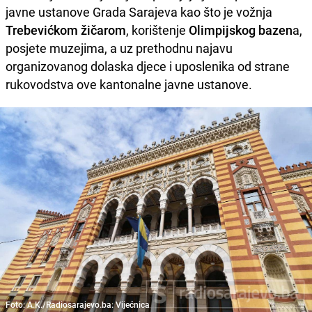
javne ustanove Grada Sarajeva kao što je vožnja
Trebevićkom žičarom
, korištenje
Olimpijskog bazen
a,
posjete muzejima, a uz prethodnu najavu
organizovanog dolaska djece i uposlenika od strane
rukovodstva ove kantonalne javne ustanove.
Foto: A.K./Radiosarajevo.ba: Vijećnica