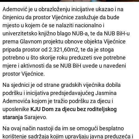
Ademović je u obrazloženju inicijative ukazao i na
činjenicu da prostor Vijećnice zaslužuje da bude
mjesto u kojem će se nalaziti nacionalno i
univerzitetsko knjižno blago NUB-a, te da NUB BiH-u
prema Glavnom projektu obnove objekta Vijećnice
pripada prostor od 2.321,60m2, te da je stoga
potrebno u što skorije roku preduzeti sve potrebne
mjere i aktivnosti da se NUB BiH uvede u navedeni
prostor Vijećnice.
Na sjednici je od strane gradskih vijećnika dobila
podršku i inicijativa predsjedavajućeg Jasmina
Ademovića kojom je tražio podršku za djecu i
uposlenike
KJU Dom za djecu bez roditeljskog
staranja
Sarajevo.
Na ovaj način nastoji da im se omogući besplatno
korištenje sadržaja kojim upravljaju javna preduzeća i