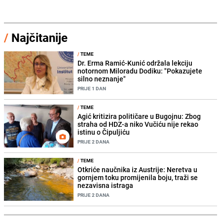
/
Najčitanije
/
TEME
Dr. Erma Ramić-Kunić održala lekciju
notornom Miloradu Dodiku: "Pokazujete
silno neznanje"
PRIJE 1 DAN
/
TEME
Agić kritizira političare u Bugojnu: Zbog
straha od HDZ-a niko Vučiću nije rekao
istinu o Čipuljiću
PRIJE 2 DANA
/
TEME
Otkriće naučnika iz Austrije: Neretva u
gornjem toku promijenila boju, traži se
nezavisna istraga
PRIJE 2 DANA