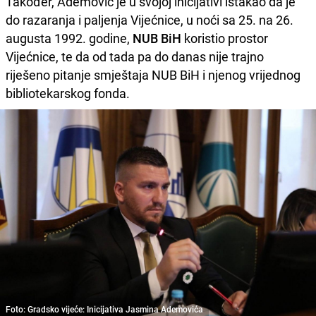
Također, Ademović je u svojoj inicijativi istakao da je
do razaranja i paljenja Vijećnice, u noći sa 25. na 26.
augusta 1992. godine,
NUB BiH
koristio prostor
Vijećnice, te da od tada pa do danas nije trajno
riješeno pitanje smještaja NUB BiH i njenog vrijednog
bibliotekarskog fonda.
Foto: Gradsko vijeće: Inicijativa Jasmina Ademovića