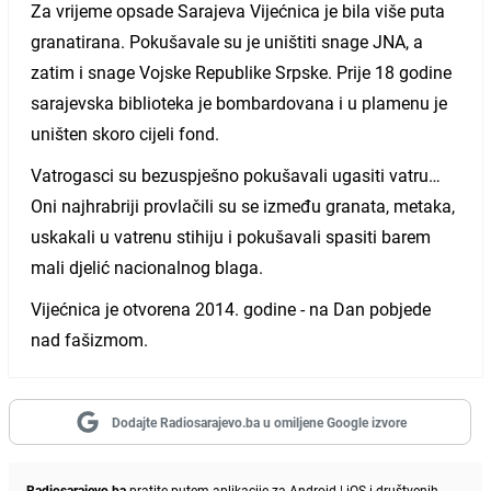
Za vrijeme opsade Sarajeva Vijećnica je bila više puta
granatirana. Pokušavale su je uništiti snage JNA, a
zatim i snage Vojske Republike Srpske. Prije 18 godine
sarajevska biblioteka je bombardovana i u plamenu je
uništen skoro cijeli fond.
Vatrogasci su bezuspješno pokušavali ugasiti vatru…
Oni najhrabriji provlačili su se između granata, metaka,
uskakali u vatrenu stihiju i pokušavali spasiti barem
mali djelić nacionalnog blaga.
Vijećnica je otvorena 2014. godine - na Dan pobjede
nad fašizmom.
Dodajte Radiosarajevo.ba u omiljene Google izvore
Radiosarajevo.ba
pratite putem aplikacije za
Android
|
iOS
i društvenih