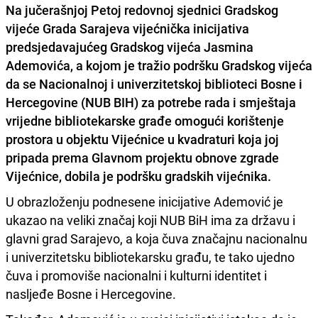
Na jučerašnjoj Petoj redovnoj sjednici Gradskog
vijeće Grada
Sarajeva
vijećnička inicijativa
predsjedavajućeg Gradskog vijeća
Jasmina
Ademovića
, a kojom je tražio podršku Gradskog vijeća
da se Nacionalnoj i univerzitetskoj
biblioteci
Bosne i
Hercegovine (NUB BIH) za potrebe rada i smještaja
vrijedne bibliotekarske građe omogući korištenje
prostora u objektu Vijećnice u kvadraturi koja joj
pripada prema Glavnom projektu obnove zgrade
Vijećnice
, dobila je podršku gradskih vijećnika.
U obrazloženju podnesene inicijative Ademović je
ukazao na veliki značaj koji NUB BiH ima za državu i
glavni grad Sarajevo, a koja čuva značajnu nacionalnu
i univerzitetsku bibliotekarsku građu, te tako ujedno
čuva i promoviše nacionalni i kulturni identitet i
nasljeđe Bosne i Hercegovine.