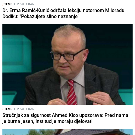
/
TEME
I
PRIJE 1 DAN
Dr. Erma Ramić-Kunić održala lekciju notornom Miloradu
Dodiku: "Pokazujete silno neznanje"
/
TEME
I
PRIJE 1 DAN
Stručnjak za sigurnost Ahmed Kico upozorava: Pred nama
je burna jesen, institucije moraju djelovati