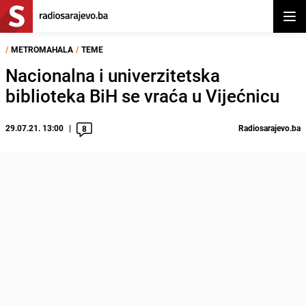
Otvor
/
METROMAHALA
/
TEME
Nacionalna i univerzitetska
biblioteka BiH se vraća u Vijećnicu
29.07.21. 13:00
Radiosarajevo.ba
8