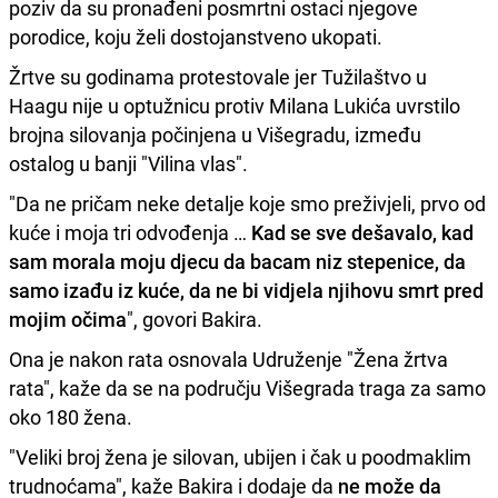
poziv da su pronađeni posmrtni ostaci njegove
porodice, koju želi dostojanstveno ukopati.
Žrtve su godinama protestovale jer Tužilaštvo u
Haagu nije u optužnicu protiv Milana Lukića uvrstilo
brojna silovanja počinjena u Višegradu, između
ostalog u banji "Vilina vlas".
"Da ne pričam neke detalje koje smo preživjeli, prvo od
kuće i moja tri odvođenja …
Kad se sve dešavalo, kad
sam morala moju djecu da bacam niz stepenice, da
samo izađu iz kuće, da ne bi vidjela njihovu smrt pred
mojim očima
", govori Bakira.
Ona je nakon rata osnovala Udruženje "Žena žrtva
rata", kaže da se na području Višegrada traga za samo
oko 180 žena.
"Veliki broj žena je silovan, ubijen i čak u poodmaklim
trudnoćama", kaže Bakira i dodaje da
ne može da