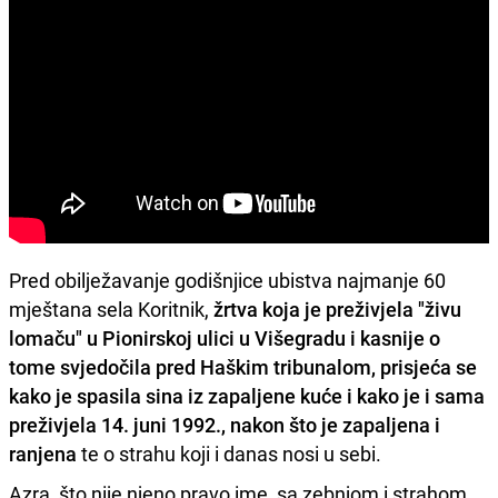
Pred obilježavanje godišnjice ubistva najmanje 60
mještana sela Koritnik,
žrtva koja je preživjela "živu
lomaču" u Pionirskoj ulici u Višegradu i kasnije o
tome svjedočila pred Haškim tribunalom, prisjeća se
kako je spasila sina iz zapaljene kuće i kako je i sama
preživjela 14. juni 1992., nakon što je zapaljena i
ranjena
te o strahu koji i danas nosi u sebi.
Azra, što nije njeno pravo ime, sa zebnjom i strahom