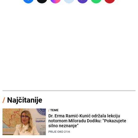
/
Najčitanije
/
TEME
Dr. Erma Ramić-Kunić održala lekciju
notornom Miloradu Dodiku: "Pokazujete
silno neznanje"
PRIJE OKO 21H