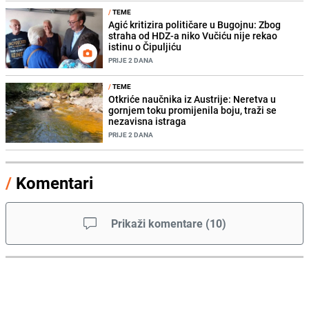
/
TEME
Agić kritizira političare u Bugojnu: Zbog
straha od HDZ-a niko Vučiću nije rekao
istinu o Čipuljiću
PRIJE 2 DANA
/
TEME
Otkriće naučnika iz Austrije: Neretva u
gornjem toku promijenila boju, traži se
nezavisna istraga
PRIJE 2 DANA
/
Komentari
Prikaži komentare
(
10
)