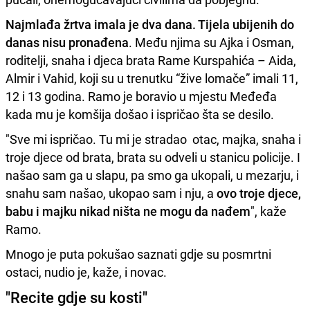
Najmlađa žrtva imala je dva dana. Tijela ubijenih do
danas nisu pronađena
. Među njima su Ajka i Osman,
roditelji, snaha i djeca brata Rame Kurspahića – Aida,
Almir i Vahid, koji su u trenutku “žive lomače” imali 11,
12 i 13 godina. Ramo je boravio u mjestu Međeđa
kada mu je komšija došao i ispričao šta se desilo.
"Sve mi ispričao. Tu mi je stradao otac, majka, snaha i
troje djece od brata, brata su odveli u stanicu policije. I
našao sam ga u slapu, pa smo ga ukopali, u mezarju, i
snahu sam našao, ukopao sam i nju, a
ovo troje djece,
babu i majku nikad ništa ne mogu da nađem
", kaže
Ramo.
Mnogo je puta pokušao saznati gdje su posmrtni
ostaci, nudio je, kaže, i novac.
"Recite gdje su kosti"