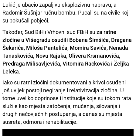
Lukić je ubacio zapaljivu eksplozivnu napravu, a
Radomir Šušnjar ručnu bombu. Pucali su na civile koji
su pokušali pobjeći.
Također, Sud BiH i Vrhovni sud FBiH su
za ratne
zločine u Višegradu osudili Bobana Šimšića, Dragana
Šekarića, Miloša Pantelića, Momira Savića, Nenada
Tanaskovića, Novu Rajaka, Olivera Krsmanovića,
Predraga Milisavljevića, Vitomira Rackovića i Željka
Leleka
.
Iako su ratni zločini dokumentovani a krivci osuđeni
još uvijek postoji negiranje i relativizacija zločina. U
tome uveliko doprinose i institucije koje su tokom rata
služile kao mjesta zatočenja, mučenja, silovanja i
drugih nečovječnih postupanja, a danas su mjesta
susreta, odmora i rehabilitacije.