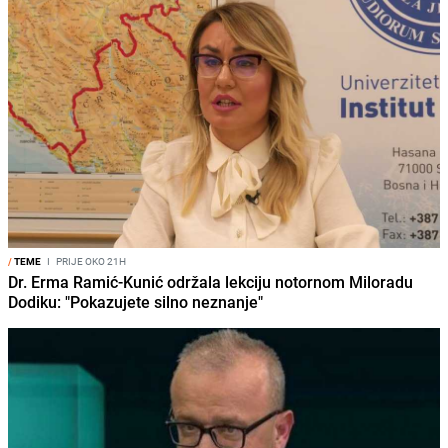
/
TEME
I
PRIJE OKO 21H
Dr. Erma Ramić-Kunić održala lekciju notornom Miloradu
Dodiku: "Pokazujete silno neznanje"