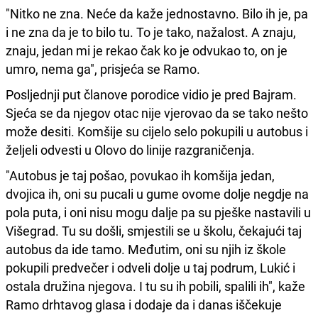
"Nitko ne zna. Neće da kaže jednostavno. Bilo ih je, pa
i ne zna da je to bilo tu. To je tako, nažalost. A znaju,
znaju, jedan mi je rekao čak ko je odvukao to, on je
umro, nema ga", prisjeća se Ramo.
Posljednji put članove porodice vidio je pred Bajram.
Sjeća se da njegov otac nije vjerovao da se tako nešto
može desiti. Komšije su cijelo selo pokupili u autobus i
željeli odvesti u Olovo do linije razgraničenja.
"Autobus je taj pošao, povukao ih komšija jedan,
dvojica ih, oni su pucali u gume ovome dolje negdje na
pola puta, i oni nisu mogu dalje pa su pješke nastavili u
Višegrad. Tu su došli, smjestili se u školu, čekajući taj
autobus da ide tamo. Međutim, oni su njih iz škole
pokupili predvečer i odveli dolje u taj podrum, Lukić i
ostala družina njegova. I tu su ih pobili, spalili ih", kaže
Ramo drhtavog glasa i dodaje da i danas iščekuje