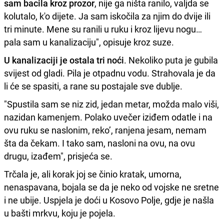
sam bacila kroz prozor
, nije ga ništa ranilo, valjda se
kolutalo, k'o dijete. Ja sam iskočila za njim do dvije ili
tri minute. Mene su ranili u ruku i kroz lijevu nogu…
pala sam u kanalizaciju", opisuje kroz suze.
U kanalizaciji je ostala tri noći
. Nekoliko puta je gubila
svijest od gladi. Pila je otpadnu vodu. Strahovala je da
li će se spasiti, a rane su postajale sve dublje.
"Spustila sam se niz zid, jedan metar, možda malo viši,
nazidan kamenjem. Polako uvečer iziđem odatle i na
ovu ruku se naslonim, reko’, ranjena jesam, nemam
šta da čekam. I tako sam, nasloni na ovu, na ovu
drugu, izađem", prisjeća se.
Trčala je, ali korak joj se činio kratak, umorna,
nenaspavana, bojala se da je neko od vojske ne sretne
i ne ubije. Uspjela je doći u Kosovo Polje, gdje je našla
u bašti mrkvu, koju je pojela.