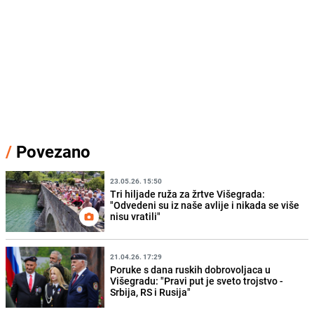
/
Povezano
23.05.26. 15:50
Tri hiljade ruža za žrtve Višegrada:
"Odvedeni su iz naše avlije i nikada se više
nisu vratili"
21.04.26. 17:29
Poruke s dana ruskih dobrovoljaca u
Višegradu: "Pravi put je sveto trojstvo -
Srbija, RS i Rusija"