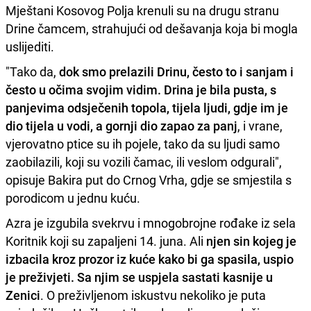
Mještani Kosovog Polja krenuli su na drugu stranu
Drine čamcem, strahujući od dešavanja koja bi mogla
uslijediti.
"Tako da,
dok smo prelazili Drinu, često to i sanjam i
često u očima svojim vidim. Drina je bila pusta, s
panjevima odsječenih topola, tijela ljudi, gdje im je
dio tijela u vodi, a gornji dio zapao za panj
, i vrane,
vjerovatno ptice su ih pojele, tako da su ljudi samo
zaobilazili, koji su vozili čamac, ili veslom odgurali",
opisuje Bakira put do Crnog Vrha, gdje se smjestila s
porodicom u jednu kuću.
Azra je izgubila svekrvu i mnogobrojne rođake iz sela
Koritnik koji su zapaljeni 14. juna. Ali
njen sin kojeg je
izbacila kroz prozor iz kuće kako bi ga spasila, uspio
je preživjeti. Sa njim se uspjela sastati kasnije u
Zenici
. O preživljenom iskustvu nekoliko je puta