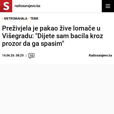
Otvor
/
METROMAHALA
/
TEME
Preživjela je pakao žive lomače u
Višegradu: "Dijete sam bacila kroz
prozor da ga spasim"
14.06.26. 08:29
Radiosarajevo.ba
10