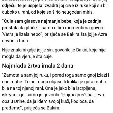
odjeću, te je uspjela izvaditi joj crve iz ruke
koji su bili
duboko u rani, od koje se širio neugodan miris.
"'
Čula sam glasove najmanje bebe, koja je zadnja
prestala da plače
', i samo u tim momentima govori:
'Vatra je lizala nebo'", prisjeća se Bakira šta joj je Azra
govorila tada.
Nije znala ni gdje joj je sin, govorila je Bakiri, koja nije
mogla da vjeruje šta čuje.
Najmlađa žrtva imala 2 dana
"Zamotala sam joj ruku, i pored toga samo gnoj izlazi i
one muhe. To ne mogu objasniti kolika je guta muha
bila na toj njenoj rani. Ona je jako bila iscrpljena,
iskrvarila je, samo je govorila: ‘Hajmo preći na lijevu
obalu Drine, da ja idem svojoj kući, kod oca, da
pređemo'", prisjeća se Bakira.