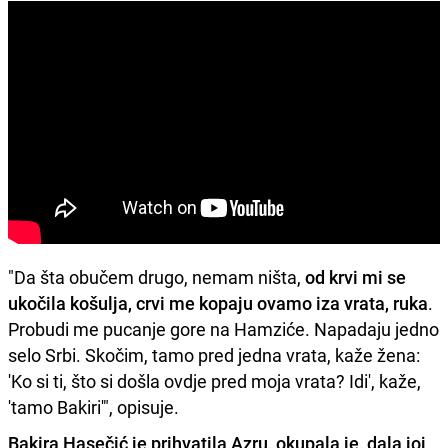
"Da šta obučem drugo, nemam ništa,
od krvi mi se
ukočila košulja, crvi me kopaju ovamo iza vrata, ruka
.
Probudi me pucanje gore na Hamziće. Napadaju jedno
selo Srbi. Skočim, tamo pred jedna vrata, kaže žena:
'Ko si ti, što si došla ovdje pred moja vrata? Idi', kaže,
'tamo Bakiri'", opisuje.
Bakira Hasečić je prihvatila Azru, okupala je, dala joj