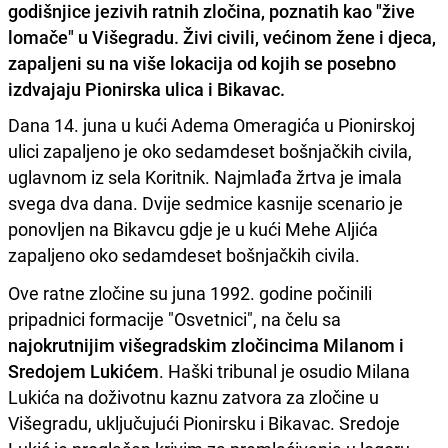
godišnjice jezivih ratnih zločina, poznatih kao "žive
lomače" u Višegradu. Živi civili, većinom žene i djeca,
zapaljeni su na više lokacija od kojih se posebno
izdvajaju Pionirska ulica i Bikavac.
Dana 14. juna u kući Adema Omeragića u Pionirskoj
ulici zapaljeno je oko sedamdeset bošnjačkih civila,
uglavnom iz sela Koritnik. Najmlađa žrtva je imala
svega dva dana. Dvije sedmice kasnije scenario je
ponovljen na Bikavcu gdje je u kući Mehe Aljića
zapaljeno oko sedamdeset bošnjačkih civila.
Ove ratne zločine su juna 1992. godine počinili
pripadnici formacije "Osvetnici", na čelu sa
najokrutnijim višegradskim zločincima Milanom i
Sredojem Lukićem
. Haški tribunal je osudio Milana
Lukića na doživotnu kaznu zatvora za zločine u
Višegradu, uključujući Pionirsku i Bikavac. Sredoje