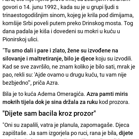
govori o 14. junu 1992., kada su je u grupi ljudi s
trinaestogodišnjim sinom, kojeg je krila pod dimijama,
komšije Srbi poveli putem preko Drinskog mosta. Tog
dana padala je kiša i dovedeni su mokri u kuću u
Pionirskoj ulici.
"
Tu smo dali i pare i zlato, žene su izvođene na
silovanje i maltretiranje, bilo je djece
koju su izvodili.
Kad se sve završilo, ne znam koliko je bilo sati, mrak je
pao, rekli su: 'Ajde ovamo u drugu kuću, tu vam nije
bezbjedno'", priča Azra.
Bila je to kuća Adema Omeragića.
Azra pamti miris
mokrih tijela dok je sina držala za ruku
kod prozora.
"Dijete sam bacila kroz prozor"
"Oni su zapalili, vatra je planula, zapomagaše. Djeca
zapištaše. Ja sam izgorjela po ruci, rana je bila,
dijete