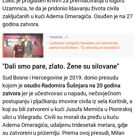
Lukić je proglašen krivim za premlaćivanja u logoru
Uzamnica, te da je pridonio lišavanju života civila
zaključanih u kući Adema Omeragića. Osuđen je na 27
godina zatvora.
TRENDING
Ljubimac navijača Sarajeva ne zaboravlja
period na Koševu: "Ta emocija je neopisiva"
"Dali smo pare, zlato. Žene su silovane"
Sud Bosne i Hercegovine je 2019. donio presudu
kojom je
osudio Radomira Šušnjara na 20 godina
zatvora
jer je učestvovao u napadu, nečovječnom
postupanju i pljačkanju imovine civila iz sela Koritnik, a
koji su bili zatvoreni u kući Jusufa Memića u Pionirskoj
ulici u Višegradu. Civili su morali da pređu u kuću
Adema Omeragića, udaljenu tridesetak metara, gdje
su zatvoreni u prizemlju. Prema ovoj presudi, Milan