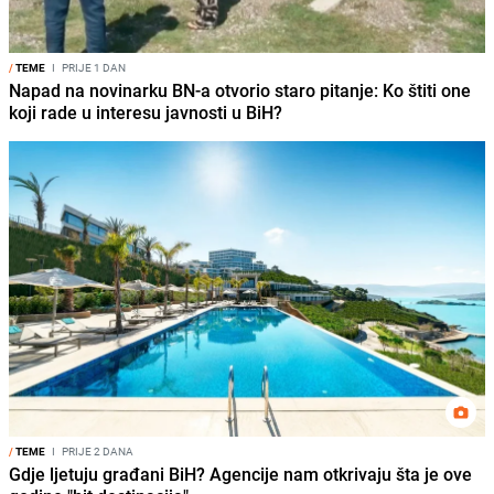
/
TEME
I
PRIJE 1 DAN
Napad na novinarku BN-a otvorio staro pitanje: Ko štiti one
koji rade u interesu javnosti u BiH?
/
TEME
I
PRIJE 2 DANA
Gdje ljetuju građani BiH? Agencije nam otkrivaju šta je ove