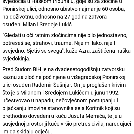
svjedočila u Haškom tribunalu, gdje su za zločine u
Pionirskoj ulici, odnosno ubistvo najmanje 60 osoba,
na doživotnu, odnosno na 27 godina zatvora
osuđeni Milan i Sredoje Lukić.
"Gledati u oči ratnim zločincima nije bilo jednostavno,
potreseš se, strahovi, traume. Nije mi lako, nije ti
svejedno. Sjetiš se svega", kaže Azra, zaštićena haška
svjedokinja.
Pred Sudom BiH je na dvadesetogodišnju zatvorsku
kaznu za zločine počinjene u višegradskoj Pionirskoj
ulici osuđen Radomir Šušnjar. On je proglašen krivim
što je s Milanom i Sredojem Lukićem u junu 1992.
učestvovao u napadu, nečovječnom postupanju i
pljačkanju imovine stanovnika sela Koritnik koji su
prethodno dovedeni u kuću Jusufa Memića, te je u
susjednoj prostoriji kuće vršio pretres civila, naređujući
im da skidaju odjeću.