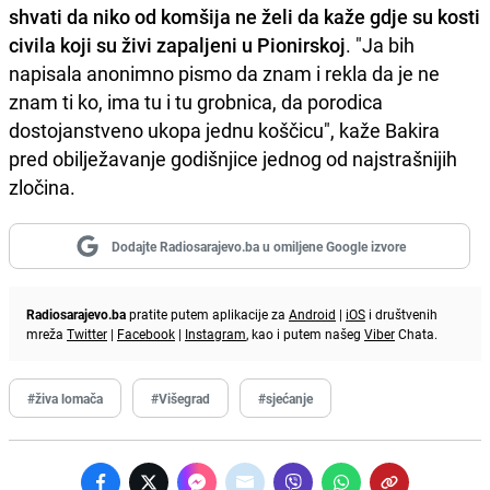
shvati da niko od komšija ne želi da kaže gdje su kosti
civila koji su živi zapaljeni u Pionirskoj
. "Ja bih
napisala anonimno pismo da znam i rekla da je ne
znam ti ko, ima tu i tu grobnica, da porodica
dostojanstveno ukopa jednu koščicu", kaže Bakira
pred obilježavanje godišnjice jednog od najstrašnijih
zločina.
Dodajte Radiosarajevo.ba u omiljene Google izvore
Radiosarajevo.ba
pratite putem aplikacije za
Android
|
iOS
i društvenih
mreža
Twitter
|
Facebook
|
Instagram
, kao i putem našeg
Viber
Chata.
#živa lomača
#Višegrad
#sjećanje