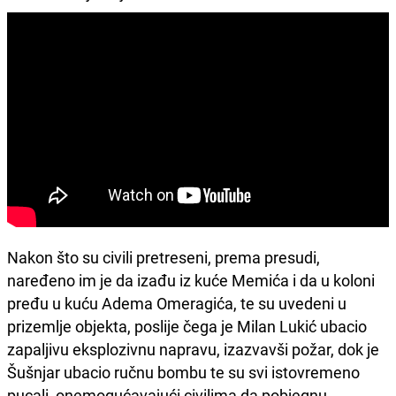
Nakon što su civili pretreseni, prema presudi,
naređeno im je da izađu iz kuće Memića i da u koloni
pređu u kuću Adema Omeragića, te su uvedeni u
prizemlje objekta, poslije čega je Milan Lukić ubacio
zapaljivu eksplozivnu napravu, izazvavši požar, dok je
Šušnjar ubacio ručnu bombu te su svi istovremeno
pucali, onemogućavajući civilima da pobjegnu.