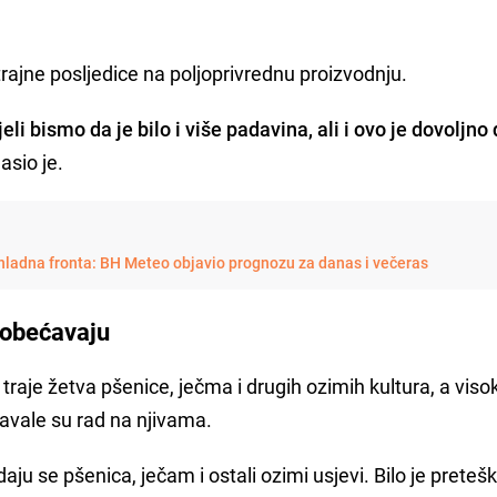
 trajne posljedice na poljoprivrednu proizvodnju.
eli bismo da je bilo i više padavina, ali i ovo je dovoljno
asio je.
 hladna fronta: BH Meteo objavio prognozu za danas i večeras
 obećavaju
traje žetva pšenice, ječma i drugih ozimih kultura, a viso
avale su rad na njivama.
ju se pšenica, ječam i ostali ozimi usjevi. Bilo je pretešk