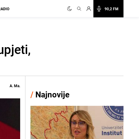
RADIO
90,2 FM
pjeti,
A. Ma.
/
Najnovije