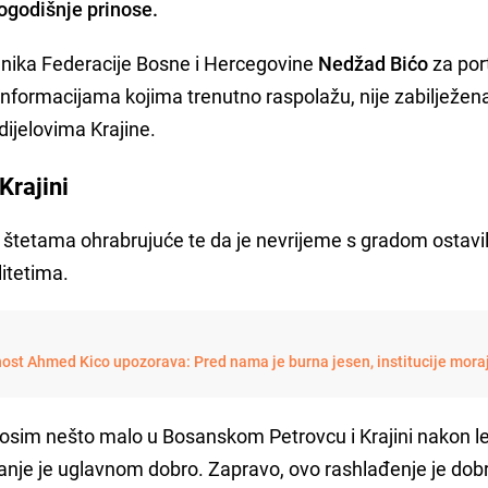
ogodišnje prinose.
dnika Federacije Bosne i Hercegovine
Nedžad Bićo
za por
nformacijama kojima trenutno raspolažu, nije zabilježen
dijelovima Krajine.
Krajini
 o štetama ohrabrujuće te da je nevrijeme s gradom ostavi
itetima.
nost Ahmed Kico upozorava: Pred nama je burna jesen, institucije mora
, osim nešto malo u Bosanskom Petrovcu i Krajini nakon l
tanje je uglavnom dobro. Zapravo, ovo rashlađenje je dob