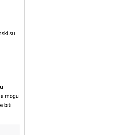
nski su
 u
. Ne mogu
 biti