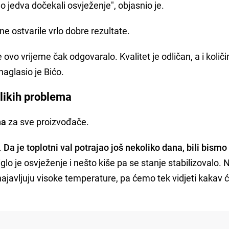
jedva dočekali osvježenje", objasnio je.
ne ostvarile vrlo dobre rezultate.
e ovo vrijeme čak odgovaralo. Kvalitet je odličan, a i količi
naglasio je Bićo.
elikih problema
na
za sve proizvođače.
.
Da je toplotni val potrajao još nekoliko dana, bili bismo
iglo je osvježenje i nešto kiše pa se stanje stabilizovalo
najavljuju visoke temperature, pa ćemo tek vidjeti kakav će