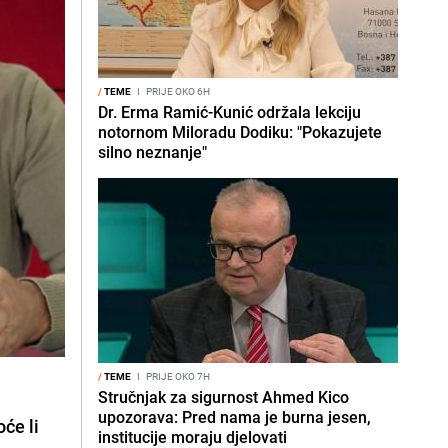
/
TEME
I
PRIJE OKO 6H
Dr. Erma Ramić-Kunić održala lekciju
notornom Miloradu Dodiku: "Pokazujete
silno neznanje"
/
TEME
I
PRIJE OKO 7H
Stručnjak za sigurnost Ahmed Kico
upozorava: Pred nama je burna jesen,
će li
institucije moraju djelovati