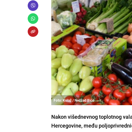
Foto: Kolaž / Nedžad Bićo
Nakon višednevnog toplotnog vala 
Hercegovine, među poljoprivrednici