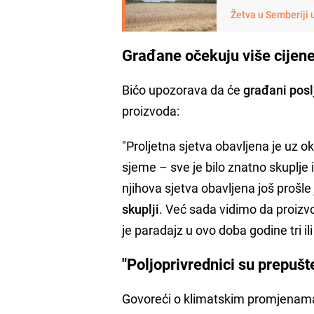
Žetva u Semberiji 
Građane očekuju više cijen
Bićo upozorava da će
građani poslj
proizvoda:
"Proljetna sjetva obavljena je uz o
sjeme – sve je bilo znatno skuplje i
njihova sjetva obavljena još prošl
skuplji
. Već sada vidimo da proizvo
je paradajz u ovo doba godine tri i
"Poljoprivrednici su prepušt
Govoreći o klimatskim promjenama,