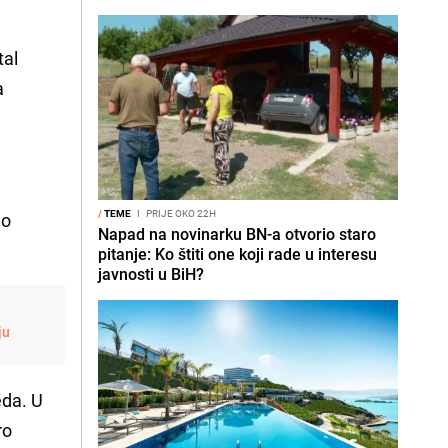
tal
a
/
TEME
I
PRIJE OKO 22H
lo
Napad na novinarku BN-a otvorio staro
pitanje: Ko štiti one koji rade u interesu
javnosti u BiH?
ju
eda. U
ro