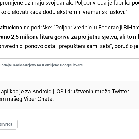
promjene uzimaju svoj danak. Poljoprivreda je fabrika po
ko djelovati kada dođu ekstremni vremenski uslovi."
titucionalne podrške: "Poljoprivrednici u Federaciji BiH t
ano 2,5 miliona litara goriva za proljetnu sjetvu, ali to n
privrednici ponovo ostali prepušteni sami sebi", poručio je
Dodajte Radiosarajevo.ba u omiljene Google izvore
aplikacije za
Android
|
iOS
i društvenih mreža
Twitter
|
utem našeg
Viber
Chata.
privreda