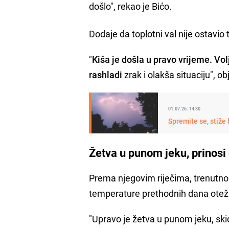
došlo", rekao je Bićo.
Dodaje da toplotni val nije ostavio
"
Kiša je došla u pravo vrijeme. Volj
rashladi
zrak i olakša situaciju", obj
01.07.26. 14:30
Spremite se, stiže
Žetva u punom jeku, prinosi
Prema njegovim riječima, trenutno 
temperature prethodnih dana otež
"Upravo je žetva u punom jeku, skida