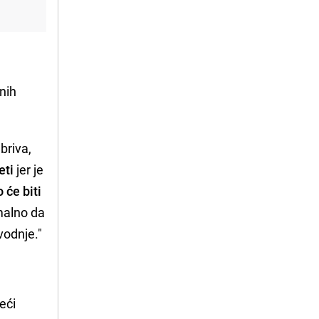
nih
briva,
eti
jer je
 će biti
rmalno da
vodnje."
eći