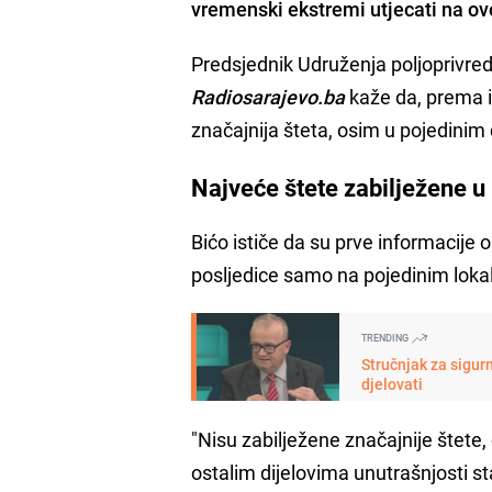
vremenski ekstremi utjecati na ov
Predsjednik Udruženja poljoprivre
Radiosarajevo.ba
kaže da, prema i
značajnija šteta, osim u pojedinim 
Najveće štete zabilježene u 
Bićo ističe da su prve informacije
posljedice samo na pojedinim lokal
TRENDING
Stručnjak za sigur
djelovati
"Nisu zabilježene značajnije štete
ostalim dijelovima unutrašnjosti s