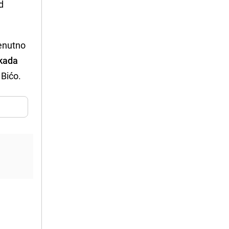
d
renutno
ikada
 Bićo.