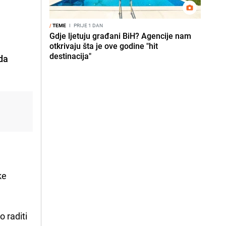
/
TEME
I
PRIJE 1 DAN
Gdje ljetuju građani BiH? Agencije nam
otkrivaju šta je ove godine "hit
destinacija"
 da
ke
o raditi