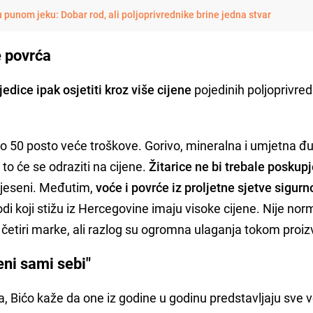
u punom jeku: Dobar rod, ali poljoprivrednike brine jedna stvar
e povrća
edice ipak osjetiti kroz više cijene
pojedinih poljoprivred
ko 50 posto veće troškove. Gorivo, mineralna i umjetna đu
 to će se odraziti na cijene.
Žitarice ne bi trebale poskupj
e jeseni. Međutim,
voće i povrće iz proljetne sjetve sigurno
di koji stižu iz Hercegovine imaju visoke cijene. Nije no
li četiri marke, ali razlog su ogromna ulaganja tokom proiz
eni sami sebi"
 Bićo kaže da one iz godine u godinu predstavljaju sve v