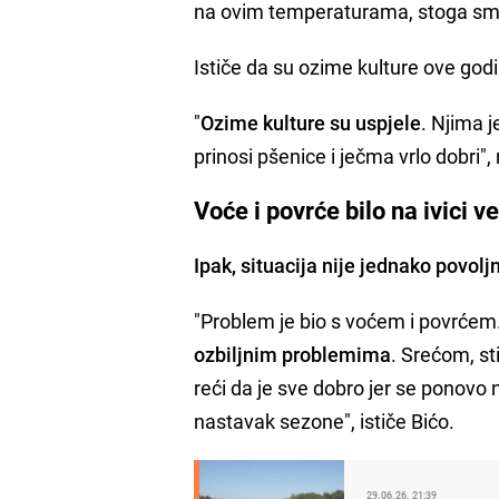
na ovim temperaturama, stoga smo 
Ističe da su ozime kulture ove godi
"
Ozime kulture su uspjele
. Njima j
prinosi pšenice i ječma vrlo dobri", 
Voće i povrće bilo na ivici v
Ipak, situacija nije jednako povolj
"Problem je bio s voćem i povrćem
ozbiljnim problemima
. Srećom, st
reći da je sve dobro jer se ponovo 
nastavak sezone", ističe Bićo.
29.06.26. 21:39