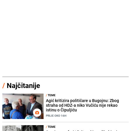
/
Najčitanije
/
TEME
Agić kritizira političare u Bugojnu: Zbog
straha od HDZ-a niko Vučiću nije rekao
istinu o Čipuljiću
PRIJE OKO 16H
/
TEME