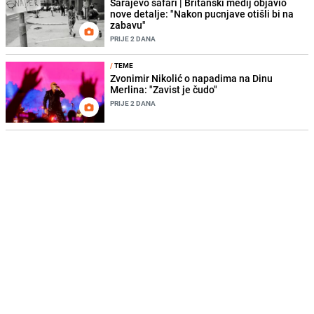
Sarajevo safari | Britanski medij objavio
nove detalje: "Nakon pucnjave otišli bi na
zabavu"
PRIJE 2 DANA
/
TEME
Zvonimir Nikolić o napadima na Dinu
Merlina: "Zavist je čudo"
PRIJE 2 DANA