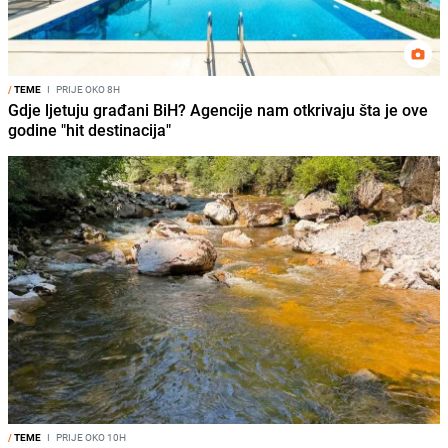
/
TEME
I
PRIJE OKO 8H
Gdje ljetuju građani BiH? Agencije nam otkrivaju šta je ove
godine "hit destinacija"
/
TEME
I
PRIJE OKO 10H