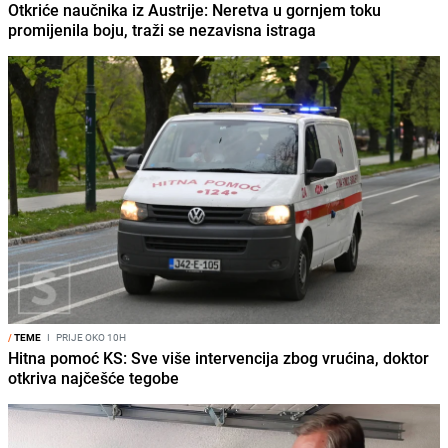
Otkriće naučnika iz Austrije: Neretva u gornjem toku
promijenila boju, traži se nezavisna istraga
/
TEME
I
PRIJE OKO 10H
Hitna pomoć KS: Sve više intervencija zbog vrućina, doktor
otkriva najčešće tegobe