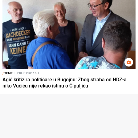
/
TEME
I
PRIJE OKO 16H
Agić kritizira političare u Bugojnu: Zbog straha od HDZ-a
niko Vučiću nije rekao istinu o Čipuljiću