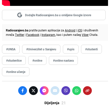
Dodajte Radiosarajevo.ba u omiljene Google izvore
Radiosarajevo.ba
pratite putem aplikacije za
Android
|
iOS
i društvenih
mreža
Twitter
|
Facebook
|
Instagram
, kao i putem našeg
Viber
Chata.
#UNSA
#Univerzitet u Sarajevu
#upis
#studenti
#studentice
#online
#online nastava
#online učenje
21
Dijeljenja