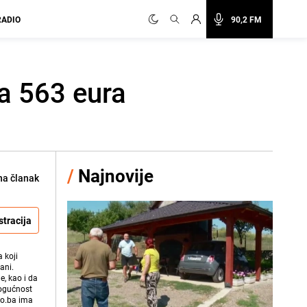
RADIO
90,2 FM
ma 563 eura
/
Najnovije
na članak
stracija
 koji
ani.
e, kao i da
mogućnost
vo.ba ima