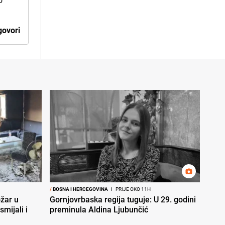
o
ovori
/
BOSNA I HERCEGOVINA
I
PRIJE OKO 11H
ožar u
Gornjovrbaska regija tuguje: U 29. godini
smijali i
preminula Aldina Ljubunčić