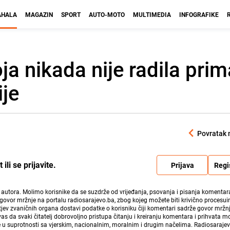
HALA
MAGAZIN
SPORT
AUTO-MOTO
MULTIMEDIA
INFOGRAFIKE
a nikada nije radila pri
je
Povratak 
li se prijavite.
Prijava
Regi
i autora. Molimo korisnike da se suzdrže od vrijeđanja, psovanja i pisanja komentara
govor mržnje na portalu radiosarajevo.ba, zbog kojeg možete biti krivično procesuir
ev zvaničnih organa dostavi podatke o korisniku čiji komentari sadrže govor mržnj
vas da svaki čitatelj dobrovoljno pristupa čitanju i kreiranju komentara i prihvata 
e u suprotnosti sa vjerskim, nacionalnim, moralnim i drugim načelima. Radiosaraje