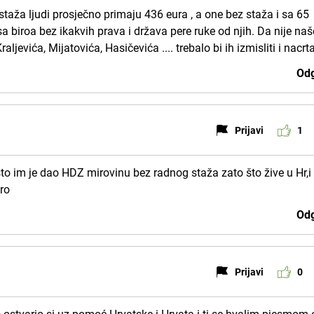
staža ljudi prosječno primaju 436 eura , a one bez staža i sa 65
sa biroa bez ikakvih prava i država pere ruke od njih. Da nije naš
aljevića, Mijatovića, Hasičevića .... trebalo bi ih izmisliti i nacrta
Odg
Prijavi
1
što im je dao HDZ mirovinu bez radnog staža zato što žive u Hr,i
uro
Odg
Prijavi
0