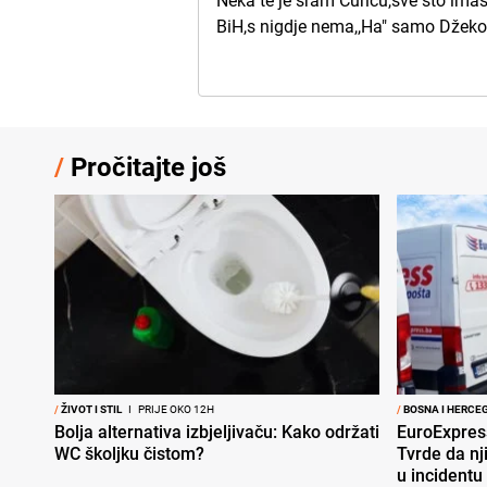
Neka te je sram Ćuriću,sve što imaš
BiH,s nigdje nema,,Ha" samo Džeko 
/
Pročitajte još
/
ŽIVOT I STIL
I
PRIJE OKO 12H
/
BOSNA I HERCE
Bolja alternativa izbjeljivaču: Kako održati
EuroExpres
WC školjku čistom?
Tvrde da nj
u incidentu