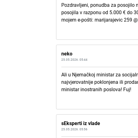
Pozdravljeni, ponudba za posojilo 
posojila v razponu od 5.000 € do 3
mojem e-pošti: marijarajevic 259 @
neko
25.05.2026. 05:44
Ali u Njemačkoj ministar za socijal
najvjerovatnije poklonjena ili proda
ministar inostranih poslova! Fuj!
sEksperti iz vlade
25.05.2026. 05:56