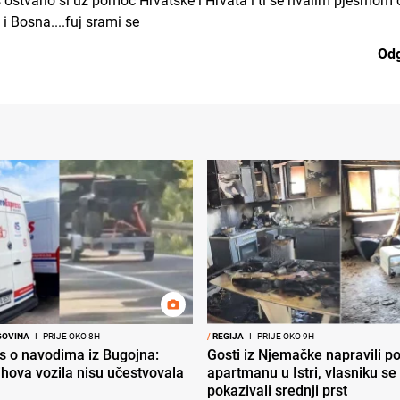
 ostvario si uz pomoć Hrvatske i Hrvata i ti se hvalim pjesmom 
i Bosna....fuj srami se
Odg
GOVINA
I
PRIJE OKO 8H
/
REGIJA
I
PRIJE OKO 9H
s o navodima iz Bugojna:
Gosti iz Njemačke napravili p
ihova vozila nisu učestvovala
apartmanu u Istri, vlasniku se 
pokazivali srednji prst