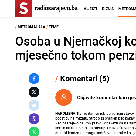
VIJESTI
BIZNIS
METROMA
/
METROMAHALA
/
TEME
Osoba u Njemačkoj koj
mjesečno tokom penzi
/
Komentari (5)
Objavite komentar kao gost i
NAPOMENA:
Komentari su isključivo lični stavov
podstiču na mržnju. Strogo zabranjen bilo kakav 
Radiosarajevo.ba ima pravo i obavezu da na zahtj
korisniku trajno blokira pristup. Obaviještavamo 
da neki komentari mogu sadržavati narativ koji j