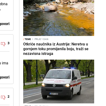
sebna
o
ovori
/
TEME
I
PRIJE 1 DAN
3
Otkriće naučnika iz Austrije: Neretva u
gornjem toku promijenila boju, traži se
nezavisna istraga
tu ima
ovori
2