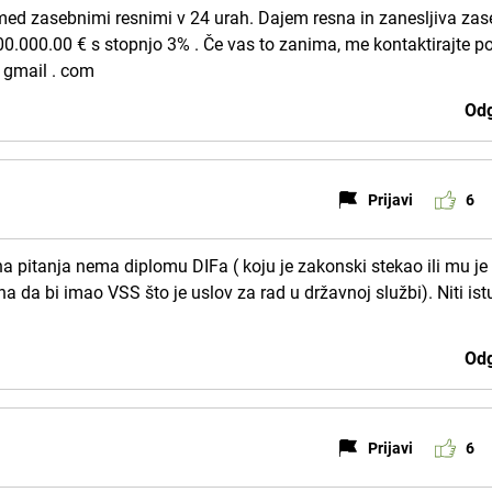
med zasebnimi resnimi v 24 urah. Dajem resna in zanesljiva za
00.000.00 € s stopnjo 3% . Če vas to zanima, me kontaktirajte p
 gmail . com
Odg
Prijavi
6
na pitanja nema diplomu DIFa ( koju je zakonski stekao ili mu je
na da bi imao VSS što je uslov za rad u državnoj službi). Niti is
Odg
Prijavi
6