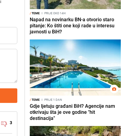
i
/
TEME
I
PRIJE OKO 14H
Napad na novinarku BN-a otvorio staro
pitanje: Ko štiti one koji rade u interesu
javnosti u BiH?
/
TEME
I
PRIJE 1 DAN
Gdje ljetuju građani BiH? Agencije nam
otkrivaju šta je ove godine "hit
destinacija"
3