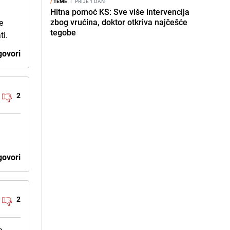
/
TEME
I
PRIJE 1 DAN
Hitna pomoć KS: Sve više intervencija
zbog vrućina, doktor otkriva najčešće
e
tegobe
ti.
ovori
2
ovori
2