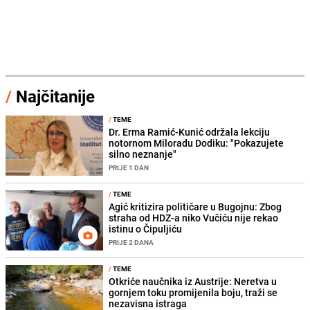
/
Najčitanije
/
TEME
Dr. Erma Ramić-Kunić održala lekciju
notornom Miloradu Dodiku: "Pokazujete
silno neznanje"
PRIJE 1 DAN
/
TEME
Agić kritizira političare u Bugojnu: Zbog
straha od HDZ-a niko Vučiću nije rekao
istinu o Čipuljiću
PRIJE 2 DANA
/
TEME
Otkriće naučnika iz Austrije: Neretva u
gornjem toku promijenila boju, traži se
nezavisna istraga