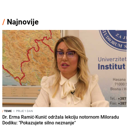
/
Najnovije
/
TEME
I
PRIJE 1 DAN
Dr. Erma Ramić-Kunić održala lekciju notornom Miloradu
Dodiku: "Pokazujete silno neznanje"