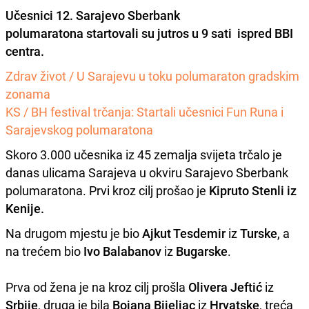
Učesnici
12. Sarajevo Sberbank
polumaratona
startovali su jutros u 9 sati ispred BBI
centra.
Zdrav život / U Sarajevu u toku polumaraton gradskim
zonama
KS / BH festival trčanja: Startali učesnici Fun Runa i
Sarajevskog polumaratona
Skoro 3.000 učesnika iz 45 zemalja svijeta trčalo je
danas ulicama Sarajeva u okviru Sarajevo Sberbank
polumaratona. Prvi kroz cilj prošao je
Kipruto Stenli iz
Kenije.
Na drugom mjestu je bio
Ajkut Tesdemir
iz
Turske
, a
na trećem bio
Ivo Balabanov
iz
Bugarske
.
Prva od žena je na kroz cilj prošla
Olivera Jeftić
iz
Srbije
, druga je bila
Bojana Bijeljac
iz
Hrvatske
, treća