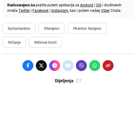
Radiosarajevo.ba
pratite putem aplikacije za
Android
|
iOS
i društvenih
mreža
Twitter
|
Facebook
|
Instagram
, kao i putem našeg
Viber
Chata.
#polumaraton
#Sarajevo
#Kanton Sarajevo
#trčanje
#Mirvad Kurić
27
Dijeljenja