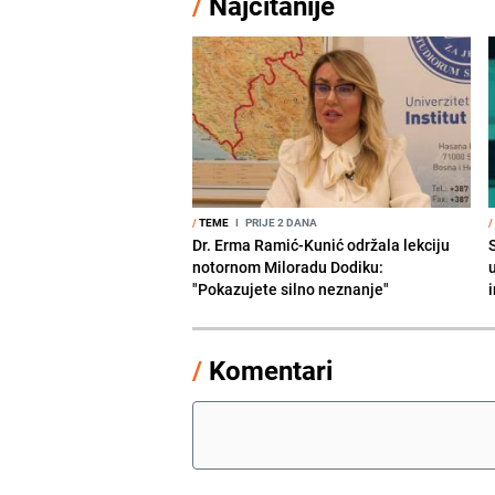
/
Najčitanije
/
TEME
I
PRIJE 2 DANA
/
Dr. Erma Ramić-Kunić održala lekciju
notornom Miloradu Dodiku:
"Pokazujete silno neznanje"
i
/
Komentari