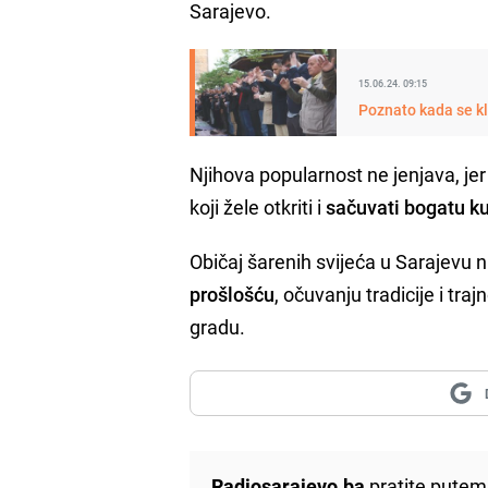
Sarajevo.
15.06.24. 09:15
Poznato kada se k
Njihova popularnost ne jenjava, je
koji žele otkriti i
sačuvati bogatu
ku
Običaj šarenih svijeća u Sarajevu nij
prošlošću
, očuvanju tradicije i tr
gradu.
Radiosarajevo.ba
pratite putem 