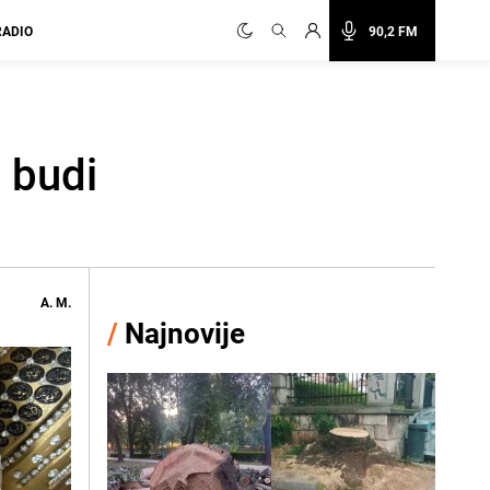
RADIO
90,2 FM
a budi
A. M.
/
Najnovije