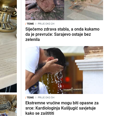
/
TEME
I
PRIJE OKO 2H
Siječemo zdrava stabla, a onda kukamo
da je prevruće: Sarajevo ostaje bez
zelenila
/
TEME
I
PRIJE OKO 5H
Ekstremne vrućine mogu biti opasne za
srce: Kardiologinja Kušljugić savjetuje
kako se zaštititi