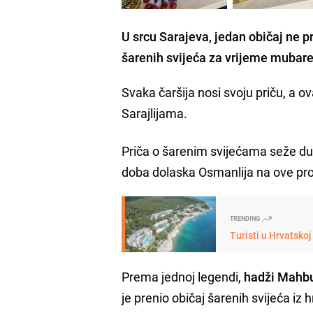
U srcu Sarajeva, jedan običaj ne pr
šarenih svijeća za vrijeme mubare
Svaka čaršija nosi svoju priču, a o
Sarajlijama.
Priča o šarenim svijećama seže dubo
doba dolaska Osmanlija na ove pro
TRENDING
Turisti u Hrvatsko
Prema jednoj legendi,
hadži Mahb
je prenio običaj šarenih svijeća iz