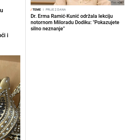
cu
/
TEME
I
PRIJE 2 DANA
Dr. Erma Ramić-Kunić održala lekciju
notornom Miloradu Dodiku: "Pokazujete
silno neznanje"
ći i