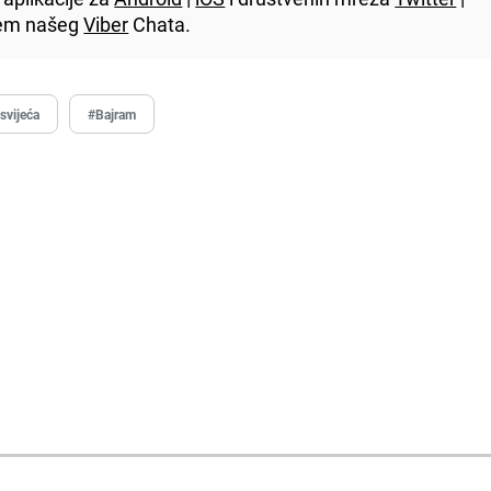
utem našeg
Viber
Chata.
svijeća
#Bajram