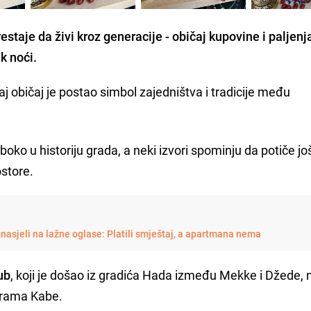
estaje da živi kroz generacije - običaj kupovine i paljenj
k noći.
vaj običaj je postao simbol zajedništva i tradicije među
ko u historiju grada, a neki izvori spominju da potiče još
store.
j nasjeli na lažne oglase: Platili smještaj, a apartmana nema
ub
, koji je došao iz gradića Hada između Mekke i Džede,
 hrama Kabe.