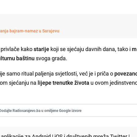
lanja bajram-namaz u Sarajevu
r privlače kako
starije
koji se sjećaju davnih dana, tako i
m
lturnu baštinu
svoga grada.
e samo ritual paljenja svjetlosti, već je i priča o
povezano
ajnom sjećanju na
lijepe trenutke života
u ovom jedinstve
Dodajte Radiosarajevo.ba u omiljene Google izvore
aplikacije za
Android
|
iOS
i društvenih mreža
Twitter
|