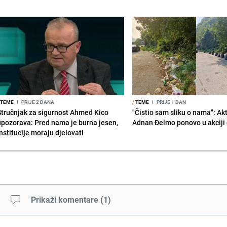
TEME
I
PRIJE 2 DANA
/
TEME
I
PRIJE 1 DAN
Stručnjak za sigurnost Ahmed Kico
"Čistio sam sliku o nama": Akt
upozorava: Pred nama je burna jesen,
Adnan Đelmo ponovo u akciji 
nstitucije moraju djelovati
Prikaži komentare
(
1
)