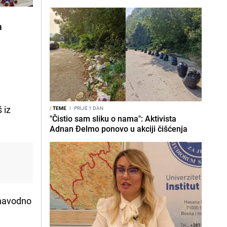
a
 iz
/
TEME
I
PRIJE 1 DAN
"Čistio sam sliku o nama": Aktivista
Adnan Đelmo ponovo u akciji čišćenja
 navodno