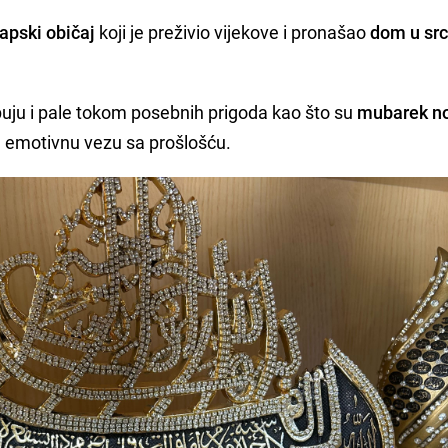
apski običaj
koji je preživio vijekove i pronašao
dom u sr
uju i pale tokom posebnih prigoda kao što su
mubarek no
u emotivnu vezu sa prošlošću.