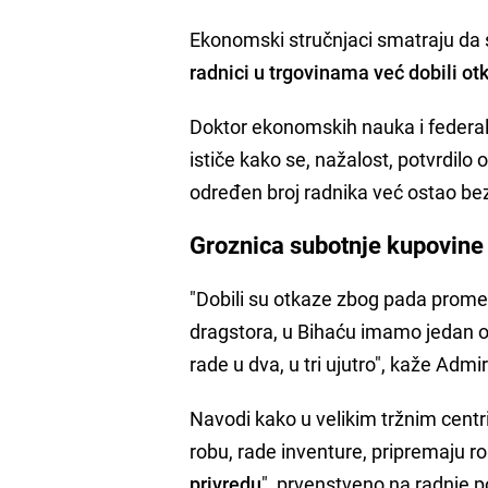
Ekonomski stručnjaci smatraju da 
radnici u trgovinama već dobili ot
Doktor ekonomskih nauka i federa
ističe kako se, nažalost, potvrdilo 
određen broj radnika već ostao be
Groznica subotnje kupovine
"Dobili su otkaze zbog pada prometa
dragstora, u Bihaću imamo jedan o
rade u dva, u tri ujutro", kaže Admi
Navodi kako u velikim tržnim centri
robu, rade inventure, pripremaju r
privredu
", prvenstveno na radnje p