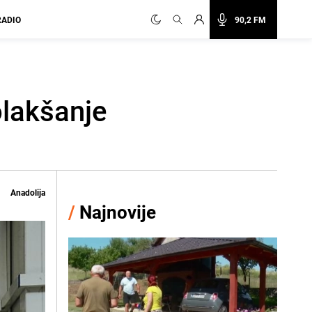
RADIO
90,2 FM
olakšanje
Anadolija
/
Najnovije