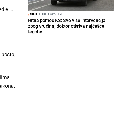
edjelju
/
TEME
I
PRIJE OKO 18H
Hitna pomoć KS: Sve više intervencija
zbog vrućina, doktor otkriva najčešće
tegobe
6 posto,
alima
zakona.