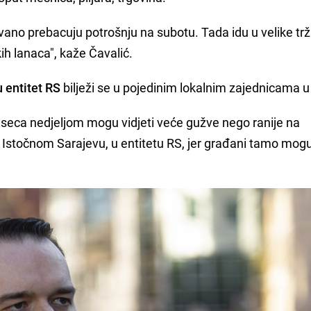
vano prebacuju potrošnju na subotu. Tada idu u velike tr
kih lanaca", kaže Čavalić.
 entitet RS
bilježi se u pojedinim lokalnim zajednicama u
eseca nedjeljom mogu vidjeti veće gužve nego ranije na
stočnom Sarajevu, u entitetu RS, jer građani tamo mogu