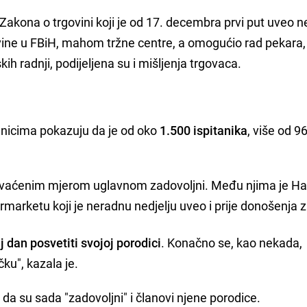
Zakona o trgovini koji je od 17. decembra prvi put uveo n
ine u FBiH, mahom tržne centre, a omogućio rad pekara,
ih radnji, podijeljena su i mišljenja trgovaca.
nicima pokazuju da je od oko
1.500 ispitanika
, više od 9
hvaćenim mjerom uglavnom zadovoljni. Među njima je H
marketu koji je neradnu nedjelju uveo i prije donošenja 
aj dan posvetiti svojoj porodici
. Konačno se, kao nekada,
u", kazala je.
 da su sada "zadovoljni" i članovi njene porodice.