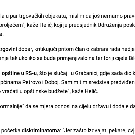
sla u par trgovačkih objekata, mislim da još nemamo prav
 proljećem", kaže Helić, koji je predsjednik Udruženja pos
a.
trgovini
dobar, kritikujući pritom član o zabrani rada nedj
je tek ukoliko se bude primjenjivalo na teritoriji cijele Bi
e opštine u RS-u
, što je slučaj i u Gračanici, gdje sada dio
općinama Petrovo i Doboj. Samim tim sredstva predviđen
vraćati u opštinske budžete", kaže Helić.
normalnije" da se mjera odnosi na cijelu državu i dodaje da 
g početka
diskriminatorna
: "Jer zašto izdvajati pekare, cv