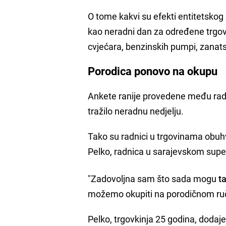
O tome kakvi su efekti entitetskog 
kao neradni dan za određene trgov
cvjećara, benzinskih pumpi, zanatsk
Porodica ponovo na okupu
Ankete ranije provedene među rad
tražilo neradnu nedjelju.
Tako su radnici u trgovinama obu
Pelko, radnica u sarajevskom super
"Zadovoljna sam što sada mogu
t
možemo okupiti na porodičnom ručk
Pelko, trgovkinja 25 godina, dodaje