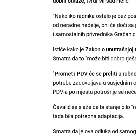
dobili otkaze
, tvrdi Mirsad Helić.
"Nekoliko radnika ostalo je bez po
od neradne nedelje, oni će doći sa
i samostalnih privrednika Gračanic
Ističe kako je
Zakon o unutrašnjoj 
Smatra da to "može biti dobro rješen
"
Promet i PDV će se preliti u rubn
potrebe zadovoljava u susjednim 
PDV-a po mjestu potrošnje se neće 
Čavalić se slaže da bi stanje bilo "
tada bila potrebna adaptacija.
Smatra da je ova odluka od samo