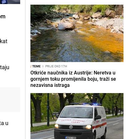
kom
ekat
taju
/
TEME
I
PRIJE OKO 17H
Otkriće naučnika iz Austrije: Neretva u
gornjem toku promijenila boju, traži se
nezavisna istraga
ta u