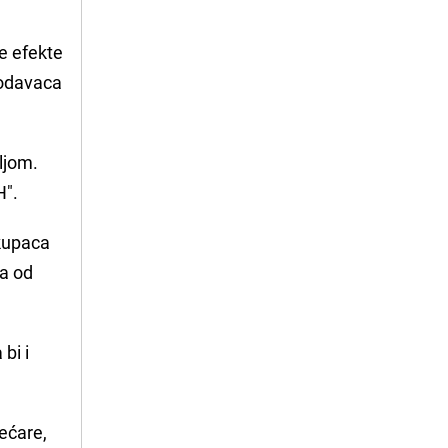
e efekte
lodavaca
eljom.
H".
 kupaca
a od
bi i
jećare,