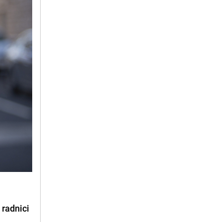
a
radnici