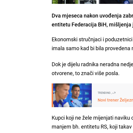
Dva mjeseca nakon uvođenja zabr
entitetu Federacija BiH, mišljenja 
Ekonomski stručnjaci i poduzetnici 
imala samo kad bi bila provedena n
Dok je dijelu radnika neradna nedj
otvorene, to znači više posla.
TRENDING
Novi trener Željez
Kupci koji ne žele mijenjati naviku
manjem bh. entitetu RS, koji taka