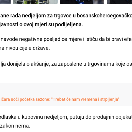
ane rada nedjeljom za trgovce u bosanskohercegovač
javnosti o ovoj mjeri su podijeljena.
navode negativne posljedice mjere i ističu da bi pravi ef
a nivou cijele države.
elja donijela olakšanje, za zaposlene u trgovinama koje os
ničara uoči početka sezone: "Trebat će nam vremena i strpljenja"
 odlaska u kupovinu nedjeljom, putuju do prodajnih objeka
v zakon nema.