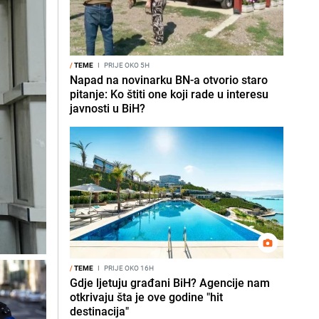
/
TEME
I
PRIJE OKO 5H
Napad na novinarku BN-a otvorio staro
pitanje: Ko štiti one koji rade u interesu
javnosti u BiH?
/
TEME
I
PRIJE OKO 16H
Gdje ljetuju građani BiH? Agencije nam
otkrivaju šta je ove godine "hit
destinacija"