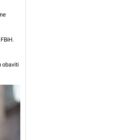
žne
 FBiH.
 obaviti