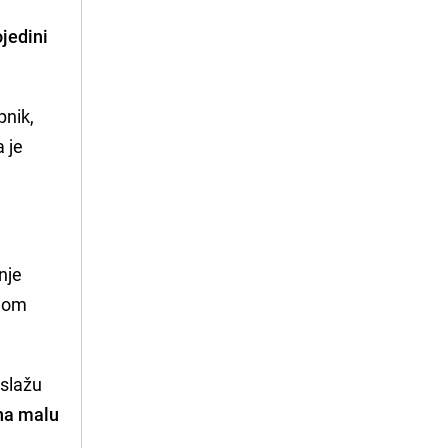
jedini
pnik,
a je
nje
ljom
 slažu
 na malu