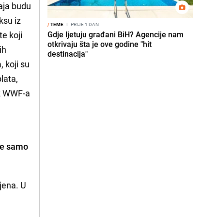
aja budu
ksu iz
/
TEME
I
PRIJE 1 DAN
e koji
Gdje ljetuju građani BiH? Agencije nam
otkrivaju šta je ove godine "hit
ih
destinacija"
 koji su
lata,
ik WWF-a
 ne samo
jena. U
e