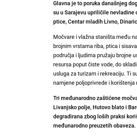
Glavna je to poruka današnjeg do
su u Sarajevu upriličile nevladin
ptice, Centar mladih Livno, Dinaric
Močvare i vlažna staništa među na
brojnim vrstama riba, ptica i sisav
područja i ljudima pružaju brojne u
resursa poput čiste vode, do sklad
usluga za turizam i rekreaciju. Ti 
namjene poljoprivrede i korištenja
Tri međunarodno zaštićene močvar
Livanjsko polje, Hutovo blato i Ba
degradirana zbog loših praksi kori
međunarodno preuzetih obaveza.