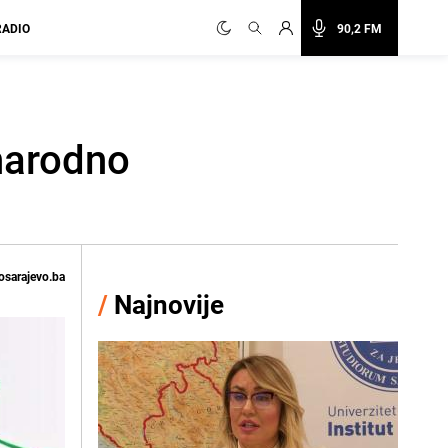
RADIO
90,2 FM
narodno
osarajevo.ba
/
Najnovije