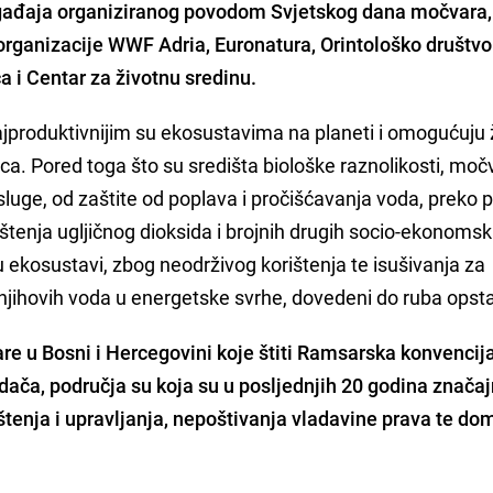
gađaja organiziranog povodom Svjetskog dana močvara,
e organizacije WWF Adria, Euronatura, Orintološko društv
a i Centar za životnu sredinu.
jproduktivnijim su ekosustavima na planeti i omogućuju 
aca. Pored toga što su središta biološke raznolikosti, mo
sluge, od zaštite od poplava i pročišćavanja voda, preko p
ištenja ugljičnog dioksida i brojnih drugih socio-ekonomsk
su ekosustavi, zbog neodrživog korištenja te isušivanja za
 njihovih voda u energetske svrhe, dovedeni do ruba opst
e u Bosni i Hercegovini koje štiti Ramsarska konvencij
rdača, područja su koja su u posljednjih 20 godina znača
štenja i upravljanja, nepoštivanja vladavine prava te dom