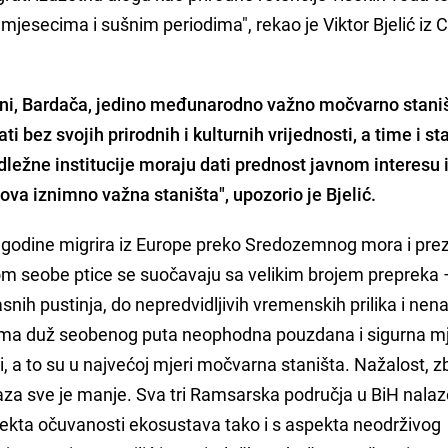
mjesecima i sušnim periodima", rekao je Viktor Bjelić iz 
jeni, Bardača, jedino međunarodno važno močvarno stani
i bez svojih prirodnih i kulturnih vrijednosti, a time i st
žne institucije moraju dati prednost javnom interesu 
ova iznimno važna staništa", upozorio je Bjelić.
ke godine migrira iz Europe preko Sredozemnog mora i prez
Tokom seobe ptice se suočavaju sa velikim brojem prepreka
snih pustinja, do nepredvidljivih vremenskih prilika i nen
cama duž seobenog puta neophodna pouzdana i sigurna m
i, a to su u najvećoj mjeri močvarna staništa. Nažalost, 
oaza sve je manje. Sva tri Ramsarska područja u BiH nalaz
ekta očuvanosti ekosustava tako i s aspekta neodrživog