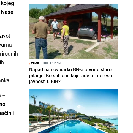
 kojeg
o Naše
život
čvarna
rirodnih
ih
/
TEME
I
PRIJE 1 DAN
Napad na novinarku BN-a otvorio staro
pitanje: Ko štiti one koji rade u interesu
anka.
javnosti u BiH?
a –
jno
aćih i