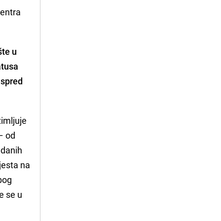
Centra
šte u
atusa
ispred
imljuje
 – od
adanih
jesta na
zbog
e se u