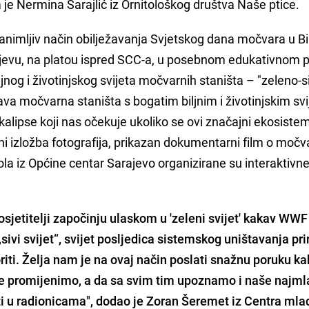
la je Nermina Sarajlić iz Ornitološkog društva Naše ptice.
zanimljiv način obilježavanja Svjetskog dana močvara u B
jevu, na platou ispred SCC-a, u posebnom edukativnom p
iljnog i životinjskog svijeta močvarnih staništa – "zeleno-s
drava močvarna staništa s bogatim biljnim i životinjskim sv
pokalipse koji nas očekuje ukoliko se ovi značajni ekosiste
ini izložba fotografija, prikazan dokumentarni film o moč
ola iz Općine centar Sarajevo organizirane su interaktivn
sjetitelji započinju ulaskom u 'zeleni svijet' kakav WWF
sivi svijet“, svijet posljedica sistemskog uništavanja pr
iti. Želja nam je na ovaj način poslati snažnu poruku k
ne promijenimo, a da sa svim tim upoznamo i naše najm
ti u radionicama", dodao je Zoran Šeremet iz Centra mla