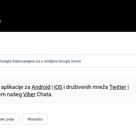
Dodajte Radiosarajevo.ba u omiljene Google izvore
aplikacije za
Android
|
iOS
i društvenih mreža
Twitter
|
utem našeg
Viber
Chata.
sko polje
#Bardača