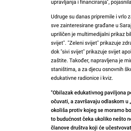
upravljanja i financiranja", pojasni
Udruge su danas pripremile i vrlo 
sve zainteresirane građane u Sara
upriličen je multimedijalni prikaz b
svijet". "Zeleni svijet" prikazuje z
dok "sivi svijet" prikazuje svijet a
zaštite. Također, napravljena je m
staništima, a za djecu osnovnih šk
edukativne radionice i kviz.
"Obilazak edukativnog paviljona po
očuvati, a završavaju odlaskom u „
okoliša protiv kojeg se moramo bor
to budućnost čeka ukoliko nešto 
članove društva koji će učestvova