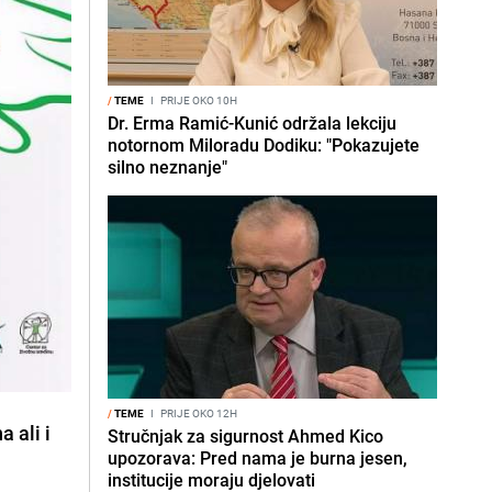
/
TEME
I
PRIJE OKO 10H
Dr. Erma Ramić-Kunić održala lekciju
notornom Miloradu Dodiku: "Pokazujete
silno neznanje"
/
TEME
I
PRIJE OKO 12H
 ali i
Stručnjak za sigurnost Ahmed Kico
upozorava: Pred nama je burna jesen,
institucije moraju djelovati