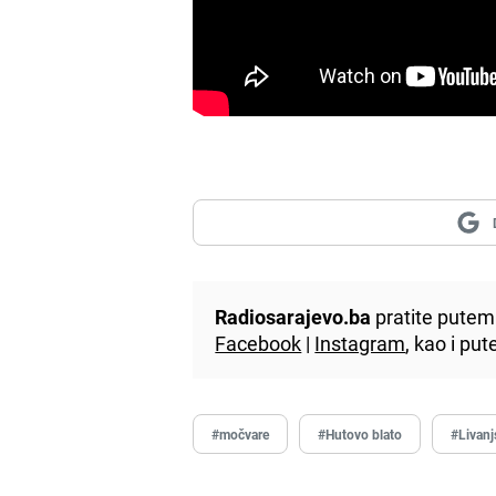
Radiosarajevo.ba
pratite putem 
Facebook
|
Instagram
, kao i p
#močvare
#Hutovo blato
#Livanj