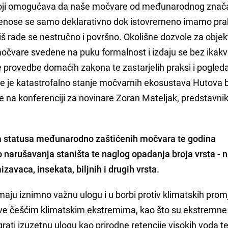
r koji omogućava da naše močvare od međunarodnog znač
prenose se samo deklarativno dok istovremeno imamo pra
iš rade se nestručno i površno. Okolišne dozvole za objekt
vare svedene na puku formalnost i izdaju se bez ikakv
e provedbe domaćih zakona te zastarjelih praksi i pogleda,
e je katastrofalno stanje močvarnih ekosustava Hutova b
 je na konferenciji za novinare Zoran Mateljak, predstavn
ja statusa međunarodno zaštićenih močvara te godina
o narušavanja staništa te naglog opadanja broja vrsta -
zavaca, insekata, biljnih i drugih vrsta.
maju iznimno važnu ulogu i u borbi protiv klimatskih prom
e češćim klimatskim ekstremima, kao što su ekstremne
ati izuzetnu ulogu kao prirodne retencije visokih voda t