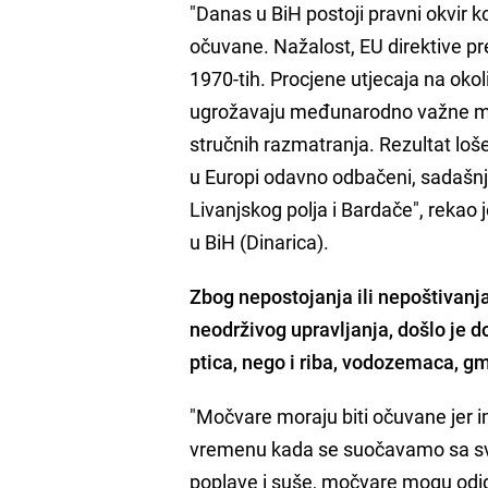
"Danas u BiH postoji pravni okvi
očuvane. Nažalost, EU direktive 
1970-tih. Procjene utjecaja na okol
ugrožavaju međunarodno važne moč
stručnih razmatranja. Rezultat loš
u Europi odavno odbačeni, sadašnj
Livanjskog polja i Bardače", rekao
u BiH (Dinarica).
Zbog nepostojanja ili nepoštivan
neodrživog upravljanja, došlo je d
ptica, nego i riba, vodozemaca, gmi
"Močvare moraju biti očuvane jer i
vremenu kada se suočavamo sa sv
poplave i suše, močvare mogu odigr