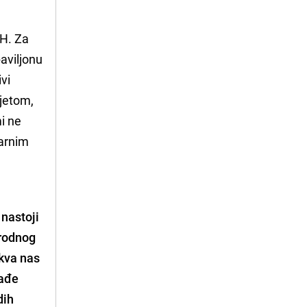
iH. Za
aviljonu
ivi
ijetom,
mi ne
varnim
e
 nastoji
irodnog
akva nas
lađe
dih