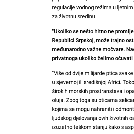
regulacije vodnog režima u ljetnim 
za životnu sredinu.
"Ukoliko se nešto hitno ne promi
Republici Srpskoj, može trajno ostat
međunarodno važne močvare. Nadle
privatnoga ukoliko želimo očuvati 
"Više od dvije milijarde ptica sva
u sjevernoj ili središnjoj Africi. 
širokih morskih prostranstava i opa
oluja. Zbog toga su pticama seli
kojima se mogu nahraniti i odmorit
ljudskog djelovanja ovih životnih 
izuzetno teškom stanju kako s asp