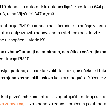
10 danas na automatskoj stanici Ilijaš iznosile su 644 
m3, te na Vijećnici 347µg/m3.
entracija PM10 u odnosu na jučerašnje i sinoćnje vrijedn
atra i dalje izrazito nepovoljnom i štetnom po zdravlje
 se u saopćenju Vlade KS.
ama uzbune“ umanji na minimum, naročito u večernjim s
centracija PM10.
ravlje građana, s aspekta kvaliteta zraka, se očekuje
i to
a promjena vremenskih uslova
koja bi omogućila čišćenje 
kod povećanih koncentracija zagađujućih materija u zra
tva zdravstva
, a izmjerene vrijednosti praćenih polutanata