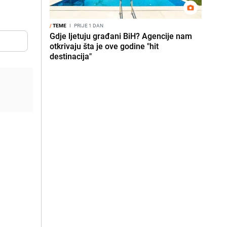
/
TEME
I
PRIJE 1 DAN
Gdje ljetuju građani BiH? Agencije nam
otkrivaju šta je ove godine "hit
destinacija"