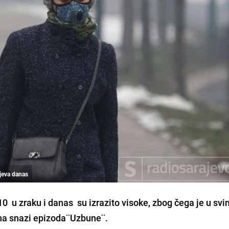
ajeva danas
0 u zraku i danas su izrazito visoke, zbog čega je
u svi
na snazi epizoda¨Uzbune¨.