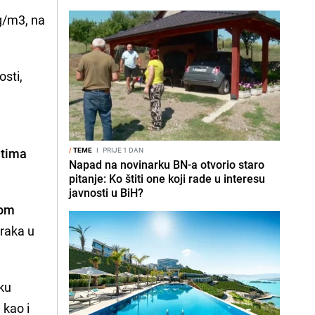
µg/m3, na
osti,
atima
/
TEME
I
PRIJE 1 DAN
Napad na novinarku BN-a otvorio staro
pitanje: Ko štiti one koji rade u interesu
javnosti u BiH?
kom
zraka u
ku
 kao i