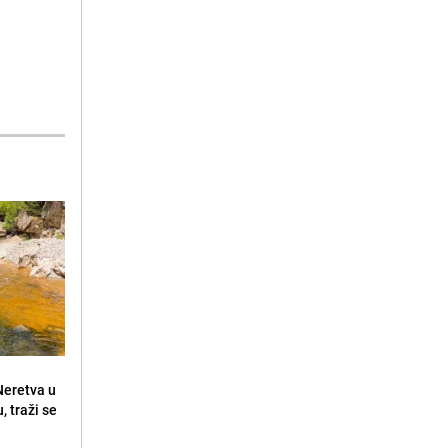
 Neretva u
, traži se