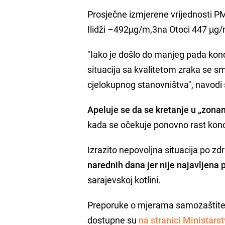
Prosječne izmjerene vrijednosti PM
Ilidži –492µg/m,3na Otoci 447 µg/
"Iako je došlo do manjeg pada konc
situacija sa kvalitetom zraka se sm
cjelokupnog stanovništva", navodi
Apeluje se da se kretanje u „zon
kada se očekuje ponovno rast kon
Izrazito nepovoljna situacija po zd
narednih dana jer nije najavljen
sarajevskoj kotlini.
Preporuke o mjerama samozaštite 
dostupne su
na stranici Ministars