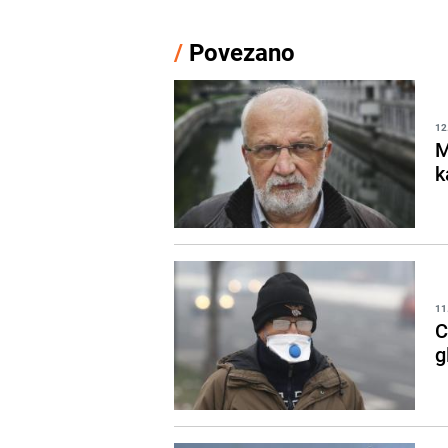
/
Povezano
12
M
k
11
C
g