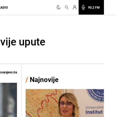
RADIO
90,2 FM
vije upute
osarajevo.ba
/
Najnovije