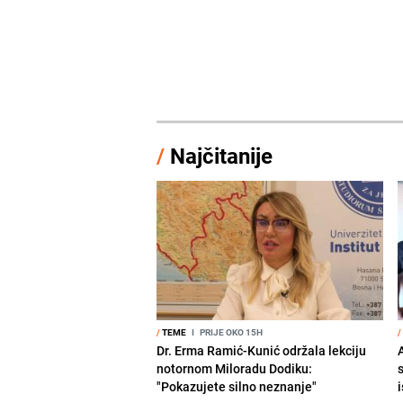
/
Najčitanije
/
TEME
I
PRIJE OKO 15H
/
Dr. Erma Ramić-Kunić održala lekciju
A
notornom Miloradu Dodiku:
"Pokazujete silno neznanje"
i