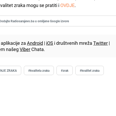
alitet zraka mogu se pratiti i
OVDJE
.
Dodajte Radiosarajevo.ba u omiljene Google izvore
aplikacije za
Android
|
iOS
i društvenih mreža
Twitter
|
utem našeg
Viber
Chata.
NJE ZRAKA
#kvaliteta zraka
#zrak
#kvalitet zraka