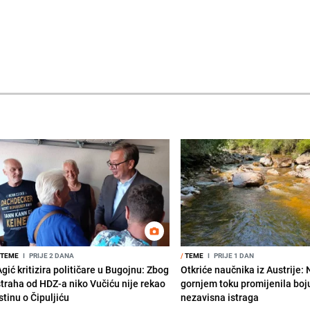
TEME
I
PRIJE 2 DANA
/
TEME
I
PRIJE 1 DAN
gić kritizira političare u Bugojnu: Zbog
Otkriće naučnika iz Austrije:
straha od HDZ-a niko Vučiću nije rekao
gornjem toku promijenila boju
stinu o Čipuljiću
nezavisna istraga