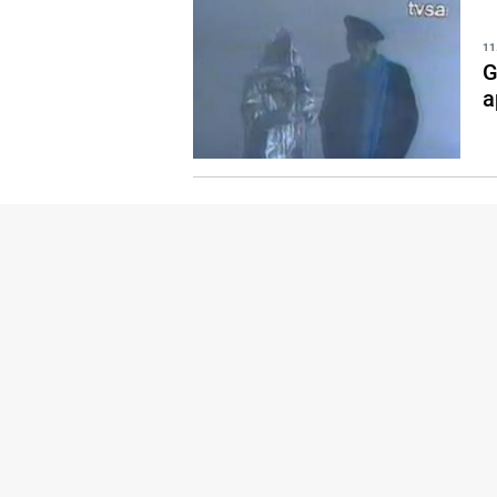
11
G
a