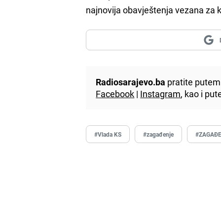
najnovija obavještenja vezana za kv
Radiosarajevo.ba
pratite putem 
Facebook
|
Instagram
, kao i p
#Vlada KS
#zagađenje
#ZAGAĐE