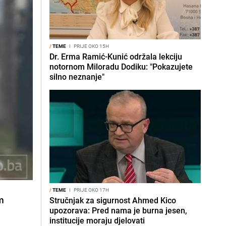
/
TEME
I
PRIJE OKO 15H
Dr. Erma Ramić-Kunić održala lekciju
notornom Miloradu Dodiku: "Pokazujete
silno neznanje"
/
TEME
I
PRIJE OKO 17H
m
Stručnjak za sigurnost Ahmed Kico
upozorava: Pred nama je burna jesen,
institucije moraju djelovati