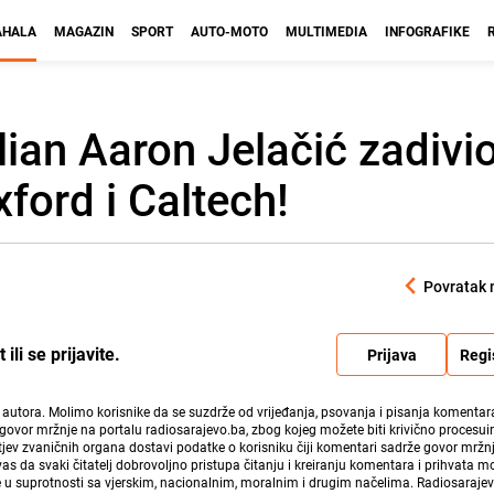
HALA
MAGAZIN
SPORT
AUTO-MOTO
MULTIMEDIA
INFOGRAFIKE
ian Aaron Jelačić zadivio
xford i Caltech!
Povratak 
li se prijavite.
Prijava
Regi
i autora. Molimo korisnike da se suzdrže od vrijeđanja, psovanja i pisanja komentara
govor mržnje na portalu radiosarajevo.ba, zbog kojeg možete biti krivično procesuir
ev zvaničnih organa dostavi podatke o korisniku čiji komentari sadrže govor mržnj
vas da svaki čitatelj dobrovoljno pristupa čitanju i kreiranju komentara i prihvata 
e u suprotnosti sa vjerskim, nacionalnim, moralnim i drugim načelima. Radiosaraje