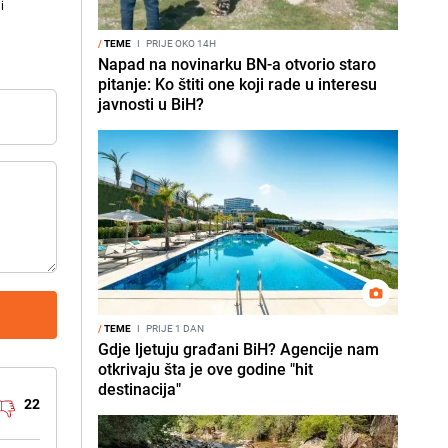
i
/
TEME
I
PRIJE OKO 14H
Napad na novinarku BN-a otvorio staro
pitanje: Ko štiti one koji rade u interesu
javnosti u BiH?
/
TEME
I
PRIJE 1 DAN
Gdje ljetuju građani BiH? Agencije nam
otkrivaju šta je ove godine "hit
destinacija"
22