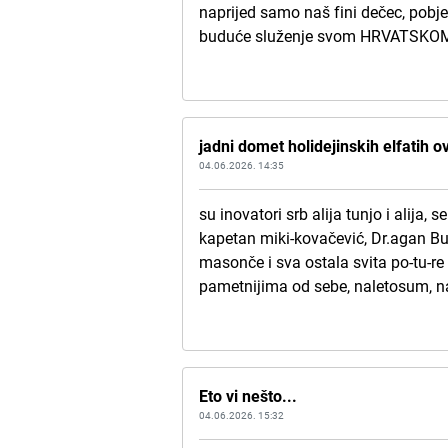
naprijed samo naš fini dečec, pobje
buduće služenje svom HRVATSK
jadni domet holidejinskih elfatih o
04.06.2026. 14:35
su inovatori srb alija tunjo i alija,
kapetan miki-kovačević, Dr.agan Bu
masonče i sva ostala svita po-tu-r
pametnijima od sebe, naletosum, na
Eto vi nešto...
04.06.2026. 15:32