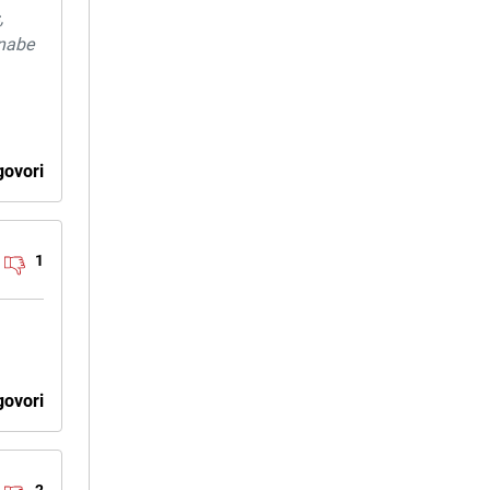
,
nnabe
ovori
1
ovori
2