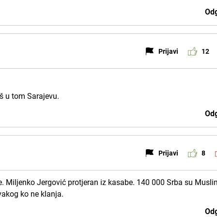
Odg
Prijavi
12
š u tom Sarajevu.
Odg
Prijavi
8
be. Miljenko Jergović protjeran iz kasabe. 140 000 Srba su Musl
svakog ko ne klanja.
Odg