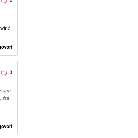
odrić
ovori
3
odrić
. šta
ovori