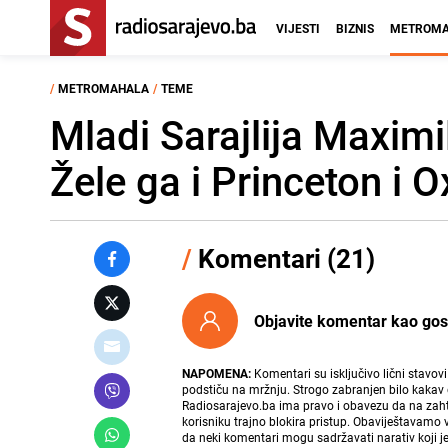
VIJESTI
BIZNIS
METROMA
/
METROMAHALA
/
TEME
Mladi Sarajlija Maximil
Žele ga i Princeton i O
/
Komentari (21)
Objavite komentar kao gost i
NAPOMENA:
Komentari su isključivo lični stavov
podstiču na mržnju. Strogo zabranjen bilo kakav 
Radiosarajevo.ba ima pravo i obavezu da na zahtj
korisniku trajno blokira pristup. Obaviještavamo 
da neki komentari mogu sadržavati narativ koji j