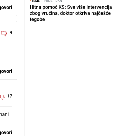
/
TEME
I
PRIJE 1 DAN
Hitna pomoć KS: Sve više intervencija
ovori
zbog vrućina, doktor otkriva najčešće
tegobe
4
ovori
17
imani
ovori