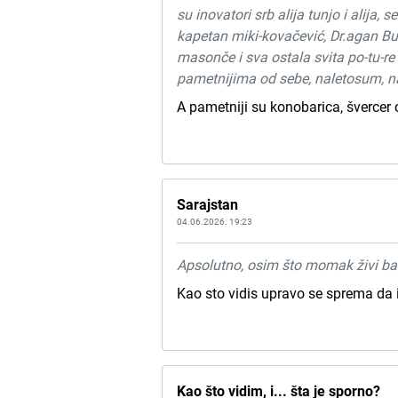
su inovatori srb alija tunjo i alija,
kapetan miki-kovačević, Dr.agan Bu
masonče i sva ostala svita po-tu-r
pametnijima od sebe, naletosum, nal
A pametniji su konobarica, švercer 
Sarajstan
04.06.2026. 19:23
Apsolutno, osim što momak živi ba
Kao sto vidis upravo se sprema da i
Kao što vidim, i... šta je sporno?