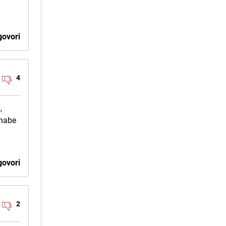
ovori
4
,
nnabe
ovori
2