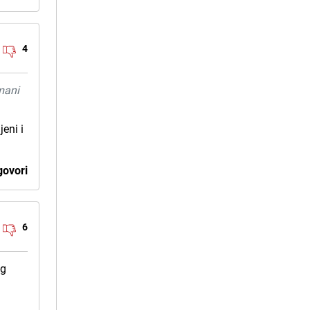
4
mani
jeni i
ovori
6
og