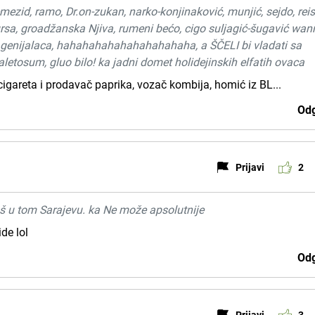
 semezid, ramo, Dr.on-zukan, narko-konjinaković, munjić, sejdo, reis
rsa, groadžanska Njiva, rumeni bećo, cigo suljagić-šugavić wa
e genijalaca, hahahahahahahahahahaha, a ŠČELI bi vladati sa
etosum, gluo bilo! ka jadni domet holidejinskih elfatih ovaca
cigareta i prodavač paprika, vozač kombija, homić iz BL...
Odg
Prijavi
2
š u tom Sarajevu. ka Ne može apsolutnije
de lol
Odg
Prijavi
3