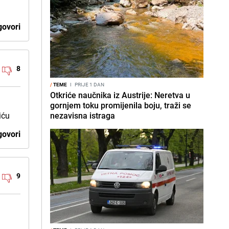
ovori
8
/
TEME
I
PRIJE 1 DAN
Otkriće naučnika iz Austrije: Neretva u
gornjem toku promijenila boju, traži se
iću
nezavisna istraga
ovori
9