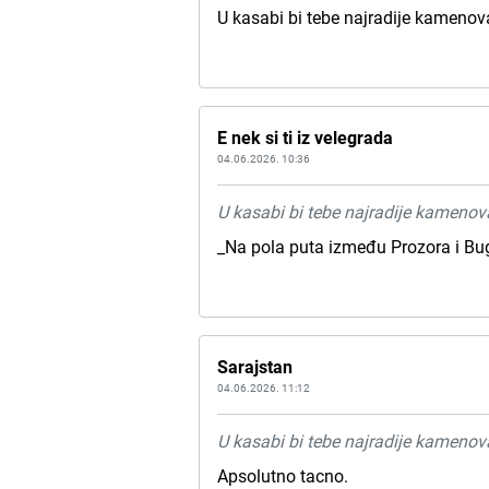
U kasabi bi tebe najradije kamenova
E nek si ti iz velegrada
04.06.2026. 10:36
U kasabi bi tebe najradije kamenova
_Na pola puta između Prozora i Bug
Sarajstan
04.06.2026. 11:12
U kasabi bi tebe najradije kamenova
Apsolutno tacno.