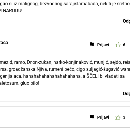
gao si iz malignog, bezvodnog sarajislamabada, nek ti je sretno
OM NARODU!
Odg
vaca
Prijavi
6
 semezid, ramo, Dr.on-zukan, narko-konjinaković, munjić, sejdo, reis
rsa, groadžanska Njiva, rumeni bećo, cigo suljagić-šugavić wa
e genijalaca, hahahahahahahahahahaha, a ŠČELI bi vladati sa
letosum, gluo bilo!
Odg
Prijavi
3