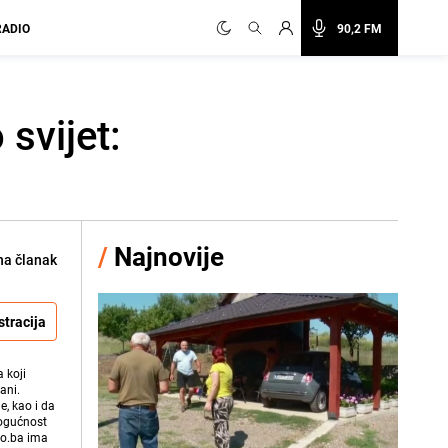
RADIO
90,2 FM
 svijet:
/
Najnovije
na članak
stracija
 koji
ani.
e, kao i da
mogućnost
vo.ba ima