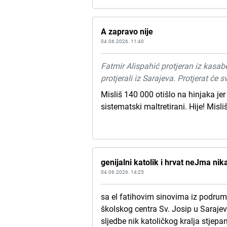
A zapravo nije
04.06.2026. 11:40
Fatmir Alispahić protjeran iz kasa
protjerali iz Sarajeva. Protjerat će 
Misliš 140 000 otišlo na hinjaka jer 
sistematski maltretirani. Hije! Misli
genijalni katolik i hrvat neJma ni
04.06.2026. 14:25
sa el fatihovim sinovima iz podruma
školskog centra Sv. Josip u Saraj
sljedbe nik katoličkog kralja stje