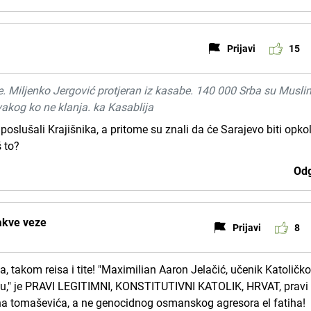
Prijavi
15
be. Miljenko Jergović protjeran iz kasabe. 140 000 Srba su Musli
svakog ko ne klanja. ka Kasablija
poslušali Krajišnika, a pritome su znali da će Sarajevo biti opkol
š to?
Odg
kakve veze
Prijavi
8
, takom reisa i tite! "Maximilian Aaron Jelačić, učenik Katoličk
evu," je PRAVI LEGITIMNI, KONSTITUTIVNI KATOLIK, HRVAT, pravi
pana tomaševića, a ne genocidnog osmanskog agresora el fatiha!