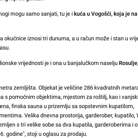
ogi mogu samo sanjati, tu je i
kuća u Vogošći, koja je na
 okućnice iznosi tri dunuma, a u račun može i stan u vrij
lasu.
lionske vrijednosti je i ona u banjalučkom naselju
Rosulje,
etra zemljišta. Objekat je veličine 286 kvadratnih metar
a s pomoćnim objektima, mjestom za roštilj, kao i vanjs
na, finska sauna u prizemlju sa sopstevnim kupatilom,
entima. Velika dnevna prostorija, garderober, kupatilo, 
emljen s tri velike sobe sa dva kupatila, garderoberima i
 godine", stoji u oglasu za prodaju.