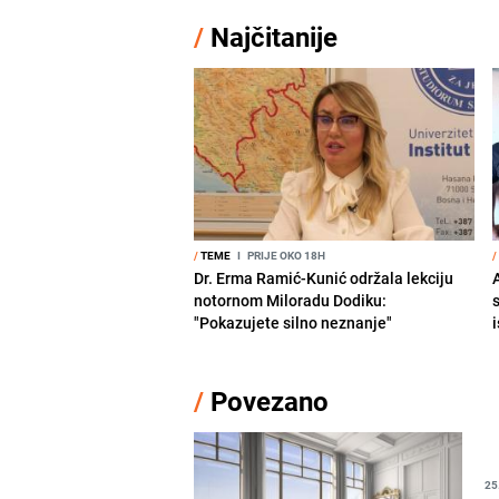
/
Najčitanije
/
TEME
I
PRIJE OKO 18H
/
Dr. Erma Ramić-Kunić održala lekciju
A
notornom Miloradu Dodiku:
"Pokazujete silno neznanje"
i
/
Povezano
25