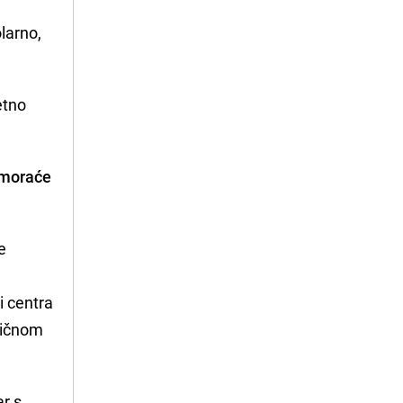
olarno,
etno
 moraće
e
i centra
dličnom
ar s