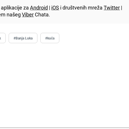
aplikacije za
Android
|
iOS
i društvenih mreža
Twitter
|
utem našeg
Viber
Chata.
k
#Banja Luka
#kuća