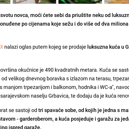
svotu novca, moći ćete sebi da priuštite neku od luksuzn
onuđene po cijenama koje sežu i do više od dva miliona
LX
nalazi oglas putem kojeg se prodaje
luksuzna kuća u G
površina okućnice je 490 kvadratnih metara. Kuća se sast
oji od velikog dnevnog boravka s izlazom na terasu, trpezar
 s manjom trpezarijom i balkonom, hodnika i WC-a", navo
sarajevskom naselju Grbavica, te dodaju da je kuća reno
prat se sastoji od
tri spavaće sobe, od kojih je jedna s ma
avom - garderoberom, a kuća posjeduje i garažu za jeda
king ispred garaže.