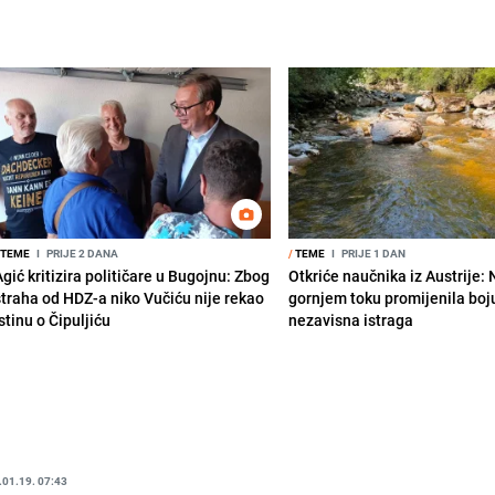
TEME
I
PRIJE 2 DANA
/
TEME
I
PRIJE 1 DAN
gić kritizira političare u Bugojnu: Zbog
Otkriće naučnika iz Austrije:
straha od HDZ-a niko Vučiću nije rekao
gornjem toku promijenila boju
stinu o Čipuljiću
nezavisna istraga
.01.19. 07:43