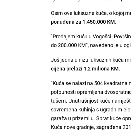
Osim ove luksuzne kuće, o kojoj mn
ponuđena za 1.450.000 KM.
"Prodajem kuću u Vogošći. Površina
do 200.000 KM", navedeno je u og
Još jedna u nizu luksuznih kuća mi
cijena prelazi 1,2 miliona KM.
"Kuća se nalazi na 504 kvadratna m
potpunosti opremljena dvospratnic
tušem. Unutrašnjost kuće namješte
savremena kuhinja s ugradnim elem
garaža u prizemlju. Sprat kuće opr
Kuća nove gradnje, sagrađena 2016.