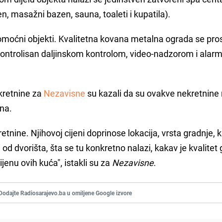
 masažni bazen, sauna, toaleti i kupatila).
omoćni objekti. Kvalitetna kovana metalna ograda se pros
 kontrolisan daljinskom kontrolom, video-nadzorom i alar
ekretnine za
Nezavisne
su kazali da su ovakve nekretnine
ina.
tnine. Njihovoj cijeni doprinose lokacija, vrsta gradnje, k
od dvorišta, šta se tu konkretno nalazi, kakav je kvalitet 
cijenu ovih kuća", istakli su za
Nezavisne
.
Dodajte Radiosarajevo.ba u omiljene Google izvore