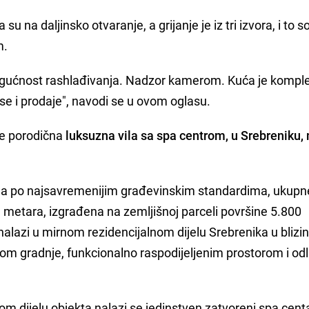
u na daljinsko otvaranje, a grijanje je iz tri izvora, i to s
m.
 mogućnost rashlađivanja. Nadzor kamerom. Kuća je kompl
se i prodaje", navodi se u ovom oglasu.
de porodična
luksuzna vila sa spa centrom, u Srebreniku,
ena po najsavremenijim građevinskim standardima, ukupn
metara, izgrađena na zemljišnoj parceli površine 5.800
alazi u mirnom rezidencijalnom dijelu Srebrenika u blizin
etom gradnje, funkcionalno raspodijeljenim prostorom i o
 dijelu objekta nalazi se jedinstven zatvoreni spa cent