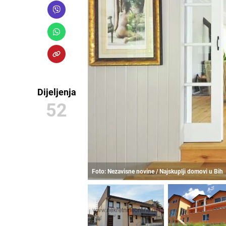
Dijeljenja
52
Foto: Nezavisne novine / Najskuplji domovi u Bih