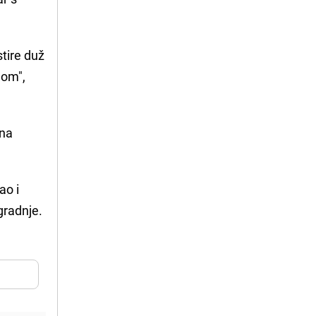
tire duž
mom",
 na
ao i
gradnje.