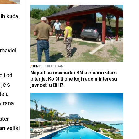
ih kuća,
rbavici
/
TEME
I
PRIJE 1 DAN
Napad na novinarku BN-a otvorio staro
oji od
pitanje: Ko štiti one koji rade u interesu
ije s
javnosti u BiH?
de u
virana.
ster
n veliki