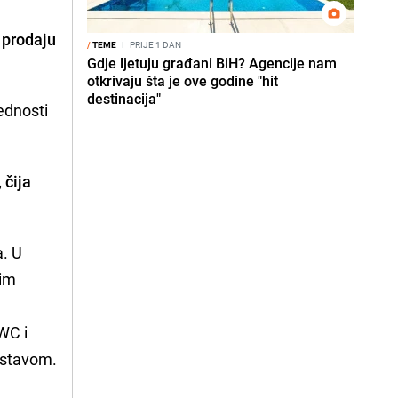
 prodaju
/
TEME
I
PRIJE 1 DAN
Gdje ljetuju građani BiH? Agencije nam
otkrivaju šta je ove godine "hit
destinacija"
ednosti
 čija
a. U
kim
WC i
 ostavom.