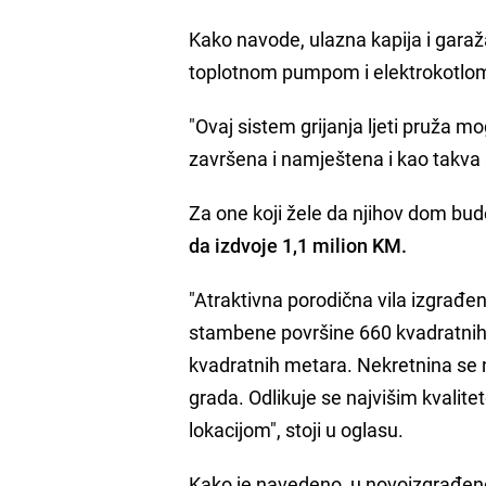
Kako navode, ulazna kapija i garaža s
toplotnom pumpom i elektrokotlo
"Ovaj sistem grijanja ljeti pruža
završena i namještena i kao takva 
Za one koji žele da njihov dom bu
da izdvoje 1,1 milion KM.
"Atraktivna porodična vila izgrađ
stambene površine 660 kvadratnih 
kvadratnih metara. Nekretnina se n
grada. Odlikuje se najvišim kvalit
lokacijom", stoji u oglasu.
Kako je navedeno, u novoizgrađenom