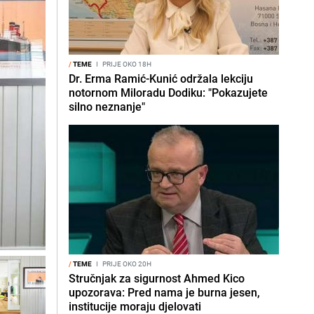
/
TEME
I
PRIJE OKO 18H
Dr. Erma Ramić-Kunić održala lekciju
notornom Miloradu Dodiku: "Pokazujete
silno neznanje"
/
TEME
I
PRIJE OKO 20H
Stručnjak za sigurnost Ahmed Kico
upozorava: Pred nama je burna jesen,
institucije moraju djelovati