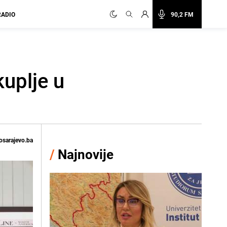
RADIO
90,2 FM
kuplje u
osarajevo.ba
/
Najnovije