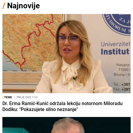
/
Najnovije
/
TEME
I
PRIJE OKO 11H
Dr. Erma Ramić-Kunić održala lekciju notornom Miloradu
Dodiku: "Pokazujete silno neznanje"