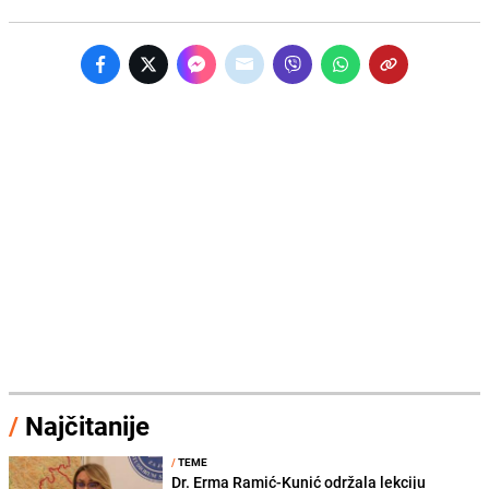
/
Najčitanije
/
TEME
Dr. Erma Ramić-Kunić održala lekciju