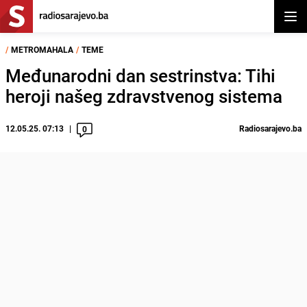
Otvor
/
METROMAHALA
/
TEME
Međunarodni dan sestrinstva: Tihi
heroji našeg zdravstvenog sistema
12.05.25. 07:13
Radiosarajevo.ba
0