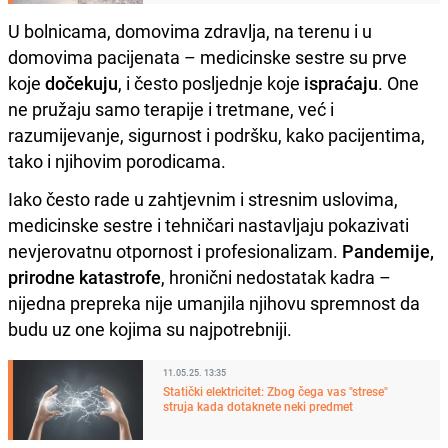
U bolnicama, domovima zdravlja, na terenu i u
domovima pacijenata – medicinske sestre su prve
koje
dočekuju
, i često posljednje koje
ispraćaju
. One
ne pružaju samo terapije i tretmane, već i
razumijevanje, sigurnost i podršku, kako pacijentima,
tako i njihovim porodicama.
Iako često rade u zahtjevnim i stresnim uslovima,
medicinske sestre i tehničari nastavljaju pokazivati
nevjerovatnu otpornost i profesionalizam.
Pandemije,
prirodne katastrofe
, hronični nedostatak kadra –
nijedna prepreka nije umanjila njihovu spremnost da
budu uz one kojima su najpotrebniji.
11.05.25. 13:35
Statički elektricitet: Zbog čega vas "strese"
struja kada dotaknete neki predmet