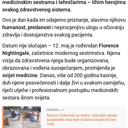
medicinskim sestrama i tehničarima – tihim herojima
svakog zdravstvenog sistema.
Ovo je dan kada im odajemo priznanje, slavimo njihovu
humanost
,
predanost
i neprocjenjivu ulogu u očuvanju
zdravlja i dostojanstva svakog pacijenta.
Datum nije slučajan – 12. maj je rođendan
Florence
Nightingale
, začetnice modernog sestrinstva. Njena
vizija da zdravstvena njega bude organizovana,
obrazovana i vođena suosjećanjem, promijenila je
svijet
medicine
. Danas, više od 200 godina kasnije,
duh njene posvećenosti i dalje živi u svakom osmijehu,
riječi utjehe i profesionalnom postupku medicinskih
sestara širom svijeta.
TRENDING
Radnici Vodovoda na terenu: Objavljen spisak
sarajevskih ulica koje bi danas mogle biti bez
vode