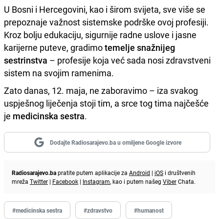
U Bosni i Hercegovini, kao i širom svijeta, sve više se
prepoznaje važnost sistemske podrške ovoj profesiji.
Kroz bolju edukaciju, sigurnije radne uslove i jasne
karijerne puteve, gradimo
temelje
snažnijeg
sestrinstva
– profesije koja već sada nosi zdravstveni
sistem na svojim ramenima.
Zato danas, 12. maja, ne zaboravimo – iza svakog
uspješnog liječenja stoji tim, a srce tog tima najčešće
je
medicinska sestra
.
Dodajte Radiosarajevo.ba u omiljene Google izvore
Radiosarajevo.ba
pratite putem aplikacije za
Android
|
iOS
i društvenih
mreža
Twitter
|
Facebook
|
Instagram
, kao i putem našeg
Viber
Chata.
#medicinska sestra
#zdravstvo
#humanost