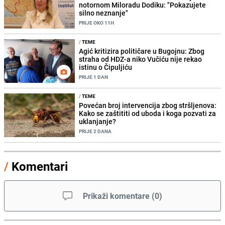
notornom Miloradu Dodiku: "Pokazujete
silno neznanje"
PRIJE OKO 11H
/
TEME
Agić kritizira političare u Bugojnu: Zbog
straha od HDZ-a niko Vučiću nije rekao
istinu o Čipuljiću
PRIJE 1 DAN
/
TEME
Povećan broj intervencija zbog stršljenova:
Kako se zaštititi od uboda i koga pozvati za
uklanjanje?
PRIJE 2 DANA
/
Komentari
Prikaži komentare
(
0
)