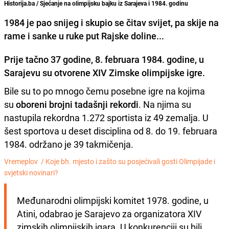
Historija.ba / Sjećanje na olimpijsku bajku iz Sarajeva i 1984. godinu
1984 je pao snijeg i skupio se čitav svijet, pa skije na
rame i sanke u ruke put Rajske doline...
Prije tačno 37 godine, 8. februara 1984. godine, u
Sarajevu su otvorene XIV Zimske olimpijske igre.
Bile su to po mnogo čemu posebne igre na kojima
su
oboreni brojni tadašnji rekordi
. Na njima su
nastupila rekordna 1.272 sportista iz 49 zemalja. U
šest sportova u deset disciplina od 8. do 19. februara
1984. održano je 39 takmičenja.
Vremeplov /
Koje bh. mjesto i zašto su posjećivali gosti Olimpijade i
svjetski novinari?
Međunarodni olimpijski komitet 1978. godine, u 
Atini, odabrao je Sarajevo za organizatora XIV 
zimskih olimpijskih igara. U konkurenciji su bili 