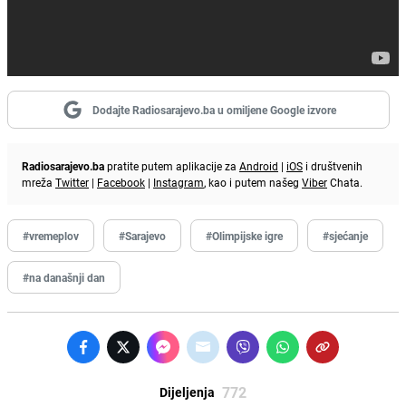
Dodajte Radiosarajevo.ba u omiljene Google izvore
Radiosarajevo.ba
pratite putem aplikacije za
Android
|
iOS
i društvenih
mreža
Twitter
|
Facebook
|
Instagram
, kao i putem našeg
Viber
Chata.
#vremeplov
#Sarajevo
#Olimpijske igre
#sjećanje
#na današnji dan
772
Dijeljenja