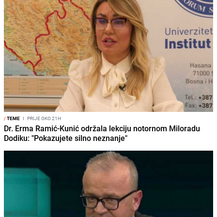
/
TEME
I
PRIJE OKO 21H
Dr. Erma Ramić-Kunić održala lekciju notornom Miloradu
Dodiku: "Pokazujete silno neznanje"