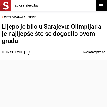
Otvor
/
METROMAHALA
/
TEME
Lijepo je bilo u Sarajevu: Olimpijada
je najljepše što se dogodilo ovom
gradu
08.02.21. 07:00
Radiosarajevo.ba
9