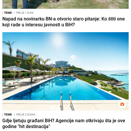
/
TEME
I
PRIJE 1 DAN
Napad na novinarku BN-a otvorio staro pitanje: Ko štiti one
koji rade u interesu javnosti u BiH?
/
TEME
I
PRIJE 2 DANA
Gdje ljetuju građani BiH? Agencije nam otkrivaju šta je ove
godine "hit destinacija"