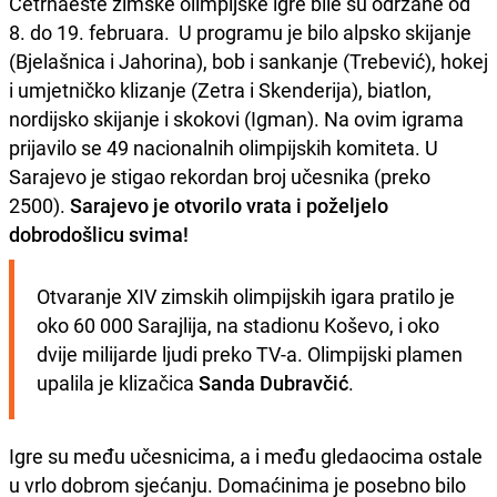
Četrnaeste zimske olimpijske igre bile su održane od
8. do 19. februara. U programu je bilo alpsko skijanje
(Bjelašnica i Jahorina), bob i sankanje (Trebević), hokej
i umjetničko klizanje (Zetra i Skenderija), biatlon,
nordijsko skijanje i skokovi (Igman). Na ovim igrama
prijavilo se 49 nacionalnih olimpijskih komiteta. U
Sarajevo je stigao rekordan broj učesnika (preko
2500).
Sarajevo je otvorilo vrata i poželjelo
dobrodošlicu svima!
Otvaranje XIV zimskih olimpijskih igara pratilo je 
oko 60 000 Sarajlija, na stadionu Koševo, i oko 
dvije milijarde ljudi preko TV-a. Olimpijski plamen 
upalila je klizačica
Sanda Dubravčić
.
Igre su među učesnicima, a i među gledaocima ostale
u vrlo dobrom sjećanju. Domaćinima je posebno bilo