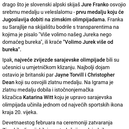
drago što je slovenski alpski skijaš
Jure Franko
osvojio
srebrnu medalju u veleslalomu -
prvu medalju koju će
Jugoslavija dobiti na zimskim olimpijadama.
Franka
su Sarajlije na skijalištu bodrile s transparentima na
kojima je pisalo "Više volimo našeg Jureka nego
domaćeg bureka", ili kraće
"Volimo Jurek više od
bureka".
Ipak,
najveće zvijezde sarajevske olimpijade
bili su
učesnici u umjetničkom klizanju. Najbolji dojam
ostavio je britanski par
Jayne Torvill i Christopher
Dean
koji su osvojili zlatnu medalju. Na Igrama je
zlatnu medalju dobila i istočnonjemačka
klizačica
Katarina Witt
koju je upravo sarajevska
olimpijada učinila jednom od najvećih sportskih ikona
kraja 20. vijeka.
Devetnaestog februara na ceremoniji zatvaranja