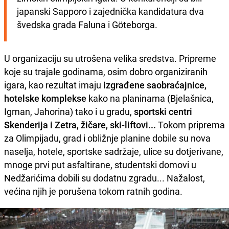
japanski Sapporo i zajednička kandidatura dva 
švedska grada Faluna i Göteborga.
U organizaciju su utrošena velika sredstva. Pripreme
koje su trajale godinama, osim dobro organiziranih
igara, kao rezultat imaju
izgrađene saobraćajnice,
hotelske komplekse
kako na planinama (Bjelašnica,
Igman, Jahorina) tako i u gradu,
sportski centri
Skenderija i Zetra, žičare, ski-liftovi...
Tokom priprema
za Olimpijadu, grad i obližnje planine dobile su nova
naselja, hotele, sportske sadržaje, ulice su dotjerivane,
mnoge prvi put asfaltirane, studentski domovi u
Nedžarićima dobili su dodatnu zgradu... Nažalost,
većina njih je porušena tokom ratnih godina.