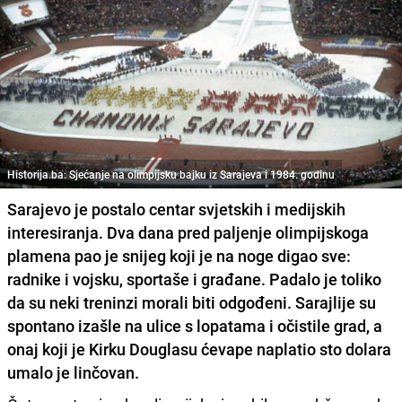
Historija.ba: Sjećanje na olimpijsku bajku iz Sarajeva i 1984. godinu
Sarajevo je postalo centar svjetskih i medijskih
interesiranja. Dva dana pred paljenje olimpijskoga
plamena pao je snijeg koji je na noge digao sve:
radnike i vojsku, sportaše i građane. Padalo je toliko
da su neki treninzi morali biti odgođeni. Sarajlije su
spontano izašle na ulice s lopatama i očistile grad, a
onaj koji je
Kirku Douglasu ćevape naplatio sto dolara
umalo je linčovan.