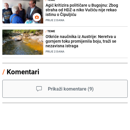
Agić kritizira političare u Bugojnu: Zbog
straha od HDZ-a niko Vučiću nije rekao
istinu o Čipuljiću
PRIJE 2 DANA
/
TEME
Otkriće naučnika iz Austrije: Neretva u
gornjem toku promijenila boju, traži se
nezavisna istraga
PRIJE 2 DANA
/
Komentari
Prikaži komentare
(
9
)