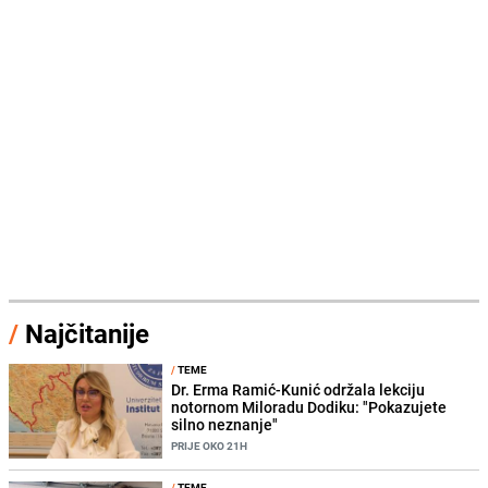
/
Najčitanije
/
TEME
Dr. Erma Ramić-Kunić održala lekciju
notornom Miloradu Dodiku: "Pokazujete
silno neznanje"
PRIJE OKO 21H
/
TEME