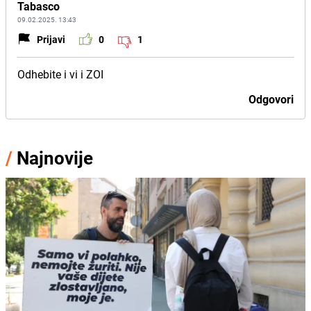
Tabasco
09.02.2025. 13:43
Prijavi
0
1
Odhebite i vi i ZOI
Odgovori
/
Najnovije