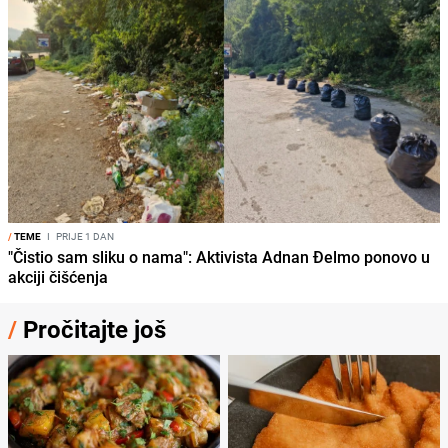
/
TEME
I
PRIJE 1 DAN
"Čistio sam sliku o nama": Aktivista Adnan Đelmo ponovo u
akciji čišćenja
/
Pročitajte još