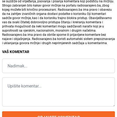
se suzdrže od vrijeđanja, psovanja i pisanja komentara koji podstiču na mržnju.
Strogo zabranjen bilo kakav govor mržnje na portalu radiosarajevo.ba, zbog
kojeg možete biti krivično procesuirani. Radiosarajevo.ba ima pravo i obavezu
da na zahtjev zvaničnih organa dostavi podatke o korisniku čiji komentari
sadrže govor mržnje, kao i da korisniku trajno blokira pristup. Obaviještavamo
vas da svaki čitatelj dobrovoljno pristupa čitanju i kreiranju komentara i
prihvata mogućnost da neki komentari mogu sadržavati narativ koji je u
suprotnosti sa vjerskim, nacionalnim, moralnim i drugim načelima.
Radiosarajevo.ba ima pravo da obriše sporne ili prijavljene komentare bez
najave i objašnjenja. Radiosarajevo.ba koristi automatski sistem prepoznavanja
i uklanjanja govora mržnje i drugih neprimjerenih sadržaja u komentarima.
VAŠ KOMENTAR