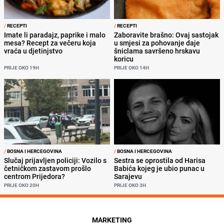
/
RECEPTI
/
RECEPTI
Imate li paradajz, paprike i malo
Zaboravite brašno: Ovaj sastojak
mesa? Recept za večeru koja
u smjesi za pohovanje daje
vraća u djetinjstvo
šniclama savršeno hrskavu
koricu
PRIJE OKO 19H
PRIJE OKO 14H
/
BOSNA I HERCEGOVINA
/
BOSNA I HERCEGOVINA
Slučaj prijavljen policiji: Vozilo s
Sestra se oprostila od Harisa
četničkom zastavom prošlo
Babića kojeg je ubio punac u
centrom Prijedora?
Sarajevu
PRIJE OKO 20H
PRIJE OKO 3H
MARKETING