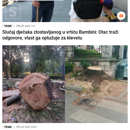
/
TEME
I
PRIJE OKO 1H
Slučaj dječaka zlostavljanog u vrtiću Bambini: Otac traži
odgovore, vlast ga optužuje za klevetu
/
TEME
I
PRIJE OKO 22H