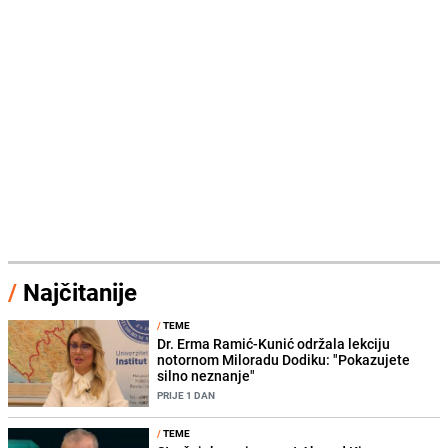
/
Najčitanije
/
TEME
Dr. Erma Ramić-Kunić održala lekciju
notornom Miloradu Dodiku: "Pokazujete
silno neznanje"
PRIJE 1 DAN
/
TEME