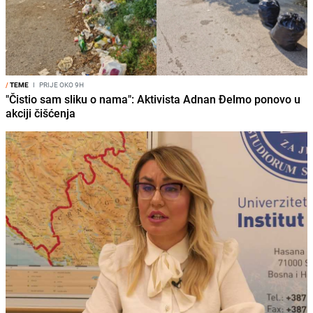
/
TEME
I
PRIJE OKO 9H
"Čistio sam sliku o nama": Aktivista Adnan Đelmo ponovo u
akciji čišćenja