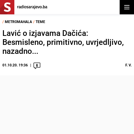
Otvor
/
METROMAHALA
/
TEME
Lavić o izjavama Dačića:
Besmisleno, primitivno, uvrjedljivo,
nazadno...
01.10.20. 19:36
F. V.
8