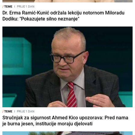
/
TEME
I
PRIJE 1 DAN
Dr. Erma Ramić-Kunić održala lekciju notornom Miloradu
Dodiku: "Pokazujete silno neznanje"
/
TEME
I
PRIJE 1 DAN
Stručnjak za sigurnost Ahmed Kico upozorava: Pred nama
je burna jesen, institucije moraju djelovati