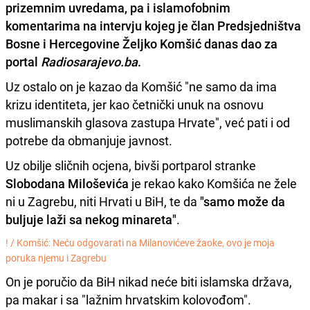
prizemnim uvredama, pa i islamofobnim
komentarima na intervju kojeg je član Predsjedništva
Bosne i Hercegovine
Željko Komšić
danas dao za
portal
Radiosarajevo.ba
.
Uz ostalo on je kazao da Komšić "ne samo da ima
krizu identiteta, jer kao četnički unuk na osnovu
muslimanskih glasova zastupa Hrvate", već pati i od
potrebe da obmanjuje javnost.
Uz obilje sličnih ocjena, bivši portparol stranke
Slobodana Miloševića
je rekao kako Komšića ne žele
ni u Zagrebu, niti Hrvati u BiH, te da
"samo može da
buljuje laži sa nekog minareta"
.
! /
Komšić: Neću odgovarati na Milanovićeve žaoke, ovo je moja
poruka njemu i Zagrebu
On je poručio da BiH nikad neće biti islamska država,
pa makar i sa "lažnim hrvatskim kolovođom".