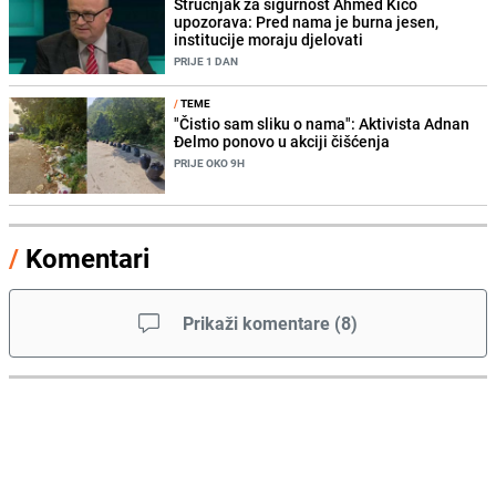
Stručnjak za sigurnost Ahmed Kico
upozorava: Pred nama je burna jesen,
institucije moraju djelovati
PRIJE 1 DAN
/
TEME
"Čistio sam sliku o nama": Aktivista Adnan
Đelmo ponovo u akciji čišćenja
PRIJE OKO 9H
/
Komentari
Prikaži komentare
(
8
)