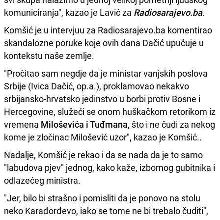
komuniciranja", kazao je Lavić za
Radiosarajevo.ba
.
Komšić je u intervjuu za Radiosarajevo.ba komentirao
skandalozne poruke koje ovih dana Dačić upućuje u
kontekstu naše zemlje.
"Pročitao sam negdje da je ministar vanjskih poslova
Srbije (Ivica Dačić, op.a.), proklamovao nekakvo
srbijansko-hrvatsko jedinstvo u borbi protiv Bosne i
Hercegovine, služeći se onom huškačkom retorikom iz
vremena
Miloševića i Tuđmana
, što i ne čudi za nekog
kome je zločinac Milošević uzor", kazao je Komšić..
Nadalje, Komšić je rekao i da se nada da je to samo
"labudova pjev" jednog, kako kaže, izbornog gubitnika i
odlazećeg ministra.
"Jer, bilo bi strašno i pomisliti da je ponovo na stolu
neko Karađorđevo, iako se tome ne bi trebalo čuditi",