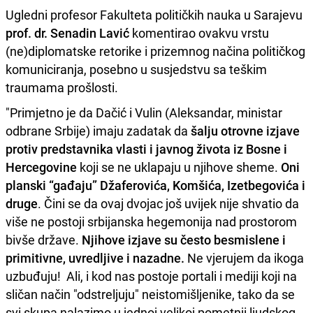
Ugledni profesor Fakulteta političkih nauka u Sarajevu
prof. dr. Senadin Lavić
komentirao ovakvu vrstu
(ne)diplomatske retorike i prizemnog načina političkog
komuniciranja, posebno u susjedstvu sa teškim
traumama prošlosti.
"Primjetno je da Dačić i Vulin (Aleksandar, ministar
odbrane Srbije) imaju zadatak da
šalju otrovne izjave
protiv predstavnika vlasti i javnog života iz Bosne i
Hercegovine
koji se ne uklapaju u njihove sheme.
Oni
planski “gađaju” Džaferovića, Komšića, Izetbegovića i
druge
. Čini se da ovaj dvojac još uvijek nije shvatio da
više ne postoji srbijanska hegemonija nad prostorom
bivše države.
Njihove izjave su često besmislene i
primitivne, uvredljive i nazadne.
Ne vjerujem da ikoga
uzbuđuju!
Ali, i kod nas postoje portali i mediji koji na
sličan način "odstreljuju" neistomišljenike, tako da se
svi skupa nalazimo u jednoj velikoj pometnji ljudskog