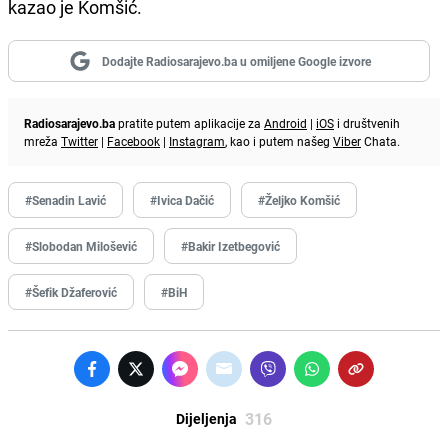
kazao je Komšić.
Dodajte Radiosarajevo.ba u omiljene Google izvore
Radiosarajevo.ba
pratite putem aplikacije za
Android
|
iOS
i društvenih
mreža
Twitter
|
Facebook
|
Instagram
, kao i putem našeg
Viber
Chata.
#Senadin Lavić
#Ivica Dačić
#Željko Komšić
#Slobodan Milošević
#Bakir Izetbegović
#Šefik Džaferović
#BiH
316
Dijeljenja