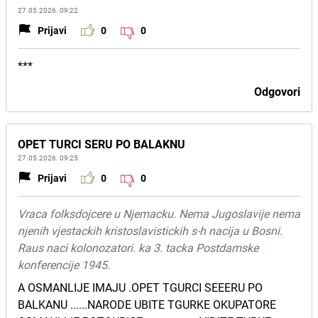
27.05.2026. 09:22
Prijavi
0
0
***
Odgovori
OPET TURCI SERU PO BALAKNU
27.05.2026. 09:25
Prijavi
0
0
Vraca folksdojcere u Njemacku. Nema Jugoslavije nema
njenih vjestackih kristoslavistickih s-h nacija u Bosni.
Raus naci kolonozatori. ka 3. tacka Postdamske
konferencije 1945.
A OSMANLIJE IMAJU .OPET TGURCI SEEERU PO
BALKANU ......NARODE UBITE TGURKE OKUPATORE