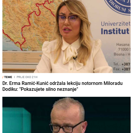
/
TEME
I
PRIJE OKO 21H
Dr. Erma Ramić-Kunić održala lekciju notornom Miloradu
Dodiku: "Pokazujete silno neznanje"