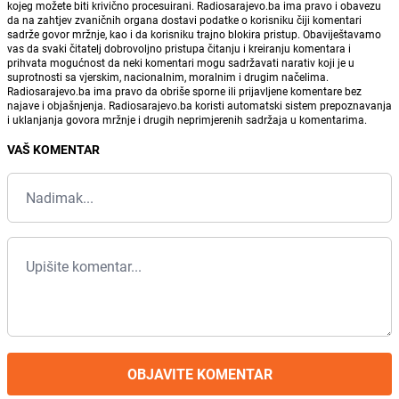
kojeg možete biti krivično procesuirani. Radiosarajevo.ba ima pravo i obavezu
da na zahtjev zvaničnih organa dostavi podatke o korisniku čiji komentari
sadrže govor mržnje, kao i da korisniku trajno blokira pristup. Obaviještavamo
vas da svaki čitatelj dobrovoljno pristupa čitanju i kreiranju komentara i
prihvata mogućnost da neki komentari mogu sadržavati narativ koji je u
suprotnosti sa vjerskim, nacionalnim, moralnim i drugim načelima.
Radiosarajevo.ba ima pravo da obriše sporne ili prijavljene komentare bez
najave i objašnjenja. Radiosarajevo.ba koristi automatski sistem prepoznavanja
i uklanjanja govora mržnje i drugih neprimjerenih sadržaja u komentarima.
VAŠ KOMENTAR
OBJAVITE KOMENTAR