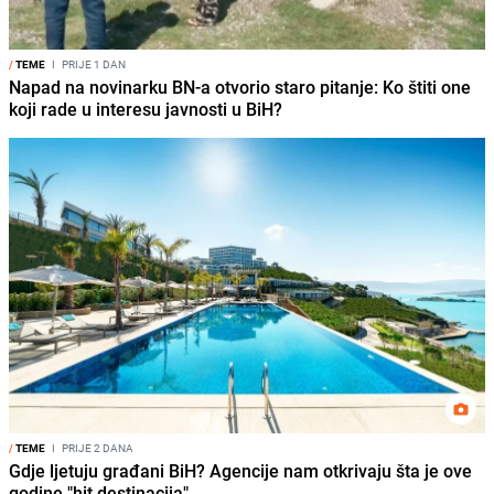
/
TEME
I
PRIJE 1 DAN
Napad na novinarku BN-a otvorio staro pitanje: Ko štiti one
koji rade u interesu javnosti u BiH?
/
TEME
I
PRIJE 2 DANA
Gdje ljetuju građani BiH? Agencije nam otkrivaju šta je ove
godine "hit destinacija"