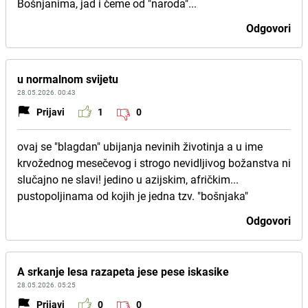
Bošnjanima, jad i čeme od "naroda"...
Odgovori
u normalnom svijetu
28.05.2026. 00:43
Prijavi
1
0
ovaj se "blagdan" ubijanja nevinih životinja a u ime
krvožednog mesečevog i strogo nevidljivog božanstva ni
slučajno ne slavi! jedino u azijskim, afričkim...
pustopoljinama od kojih je jedna tzv. "bošnjaka"
Odgovori
A srkanje lesa razapeta jese pese iskasike
28.05.2026. 05:25
Prijavi
0
0