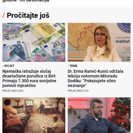
/
Pročitajte još
/
SVIJET
/
TEME
Njemačka istražuje slučaj
Dr. Erma Ramić-Kunić održala
desetočlane porodice iz BiH:
lekciju notornom Miloradu
Primaju 7.300 eura socijalne
Dodiku: "Pokazujete silno
pomoći mjesečno
neznanje"
PRIJE OKO 22H
PRIJE OKO 21H