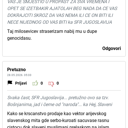
VAS JE SMJESTIO U PROPAST ZA SVA VREMENA I
OPET SE IZETBAKIR AJATOLAH BEG NADA DA CE VAS
DOKRAJCITI SKROZ DA VAS NEMA ILI CE ON BITI ILI
NECE NIJEDNOG OD VAS BITI ka SFR JUGOSLAVIJA
Taj milosevicev straserizam nabij mu u dupe
genocidasu.
Odgovori
Pretuzno
28.05.2026. 05:33
Prijavi
0
0
Svaka čast, SFR Jugoslavija... pretužno ovo sa tzv.
Bošnjanima, jad i čeme od "naroda"... ka Hej, Slaveni
Kako se krscanstvo prodaje kao vektor arijevskog
slavenskog mita gde serbo-kuroati sacuvase rasnu
cistocu dok slaveni muslimani prelaskom na islam