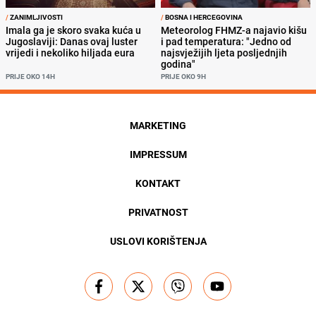
/
ZANIMLJIVOSTI
/
BOSNA I HERCEGOVINA
Imala ga je skoro svaka kuća u
Meteorolog FHMZ-a najavio kišu
Jugoslaviji: Danas ovaj luster
i pad temperatura: "Jedno od
vrijedi i nekoliko hiljada eura
najsvježijih ljeta posljednjih
godina"
PRIJE OKO 14H
PRIJE OKO 9H
MARKETING
IMPRESSUM
KONTAKT
PRIVATNOST
USLOVI KORIŠTENJA