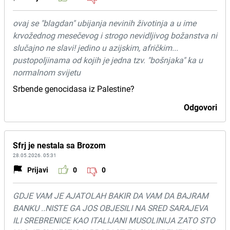
ovaj se "blagdan" ubijanja nevinih životinja a u ime
krvožednog mesečevog i strogo nevidljivog božanstva ni
slučajno ne slavi! jedino u azijskim, afričkim...
pustopoljinama od kojih je jedna tzv. "bošnjaka" ka u
normalnom svijetu
Srbende genocidasa iz Palestine?
Odgovori
Sfrj je nestala sa Brozom
28.05.2026. 05:31
Prijavi
0
0
GDJE VAM JE AJATOLAH BAKIR DA VAM DA BAJRAM
BANKU ..NISTE GA JOS OBJESILI NA SRED SARAJEVA
ILI SREBRENICE KAO ITALIJANI MUSOLINIJA ZATO STO