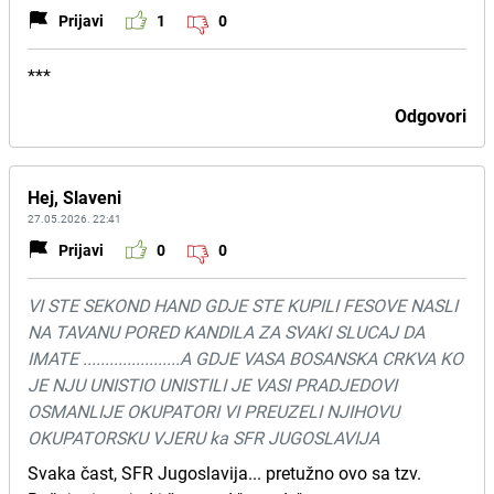
Prijavi
1
0
***
Odgovori
Hej, Slaveni
27.05.2026. 22:41
Prijavi
0
0
VI STE SEKOND HAND GDJE STE KUPILI FESOVE NASLI
NA TAVANU PORED KANDILA ZA SVAKI SLUCAJ DA
IMATE ......................A GDJE VASA BOSANSKA CRKVA KO
JE NJU UNISTIO UNISTILI JE VASI PRADJEDOVI
OSMANLIJE OKUPATORI VI PREUZELI NJIHOVU
OKUPATORSKU VJERU ka SFR JUGOSLAVIJA
Svaka čast, SFR Jugoslavija... pretužno ovo sa tzv.