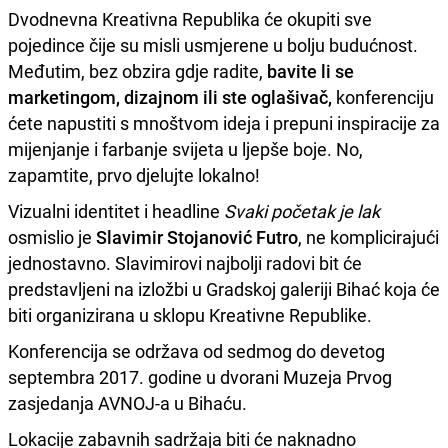
Dvodnevna Kreativna Republika će okupiti sve
pojedince čije su misli usmjerene u bolju budućnost.
Međutim, bez obzira gdje radite,
bavite li se
marketingom, dizajnom ili ste oglašivač,
konferenciju
ćete napustiti s mnoštvom ideja i prepuni inspiracije za
mijenjanje i farbanje svijeta u ljepše boje. No,
zapamtite, prvo djelujte lokalno!
Vizualni identitet i headline
Svaki početak je lak
osmislio je
Slavimir Stojanović Futro
, ne komplicirajući
jednostavno. Slavimirovi najbolji radovi bit će
predstavljeni na izložbi u Gradskoj galeriji Bihać koja će
biti organizirana u sklopu Kreativne Republike.
Konferencija se održava od sedmog do devetog
septembra 2017. godine u dvorani Muzeja Prvog
zasjedanja AVNOJ-a u Bihaću.
Lokacije zabavnih sadržaja biti će naknadno