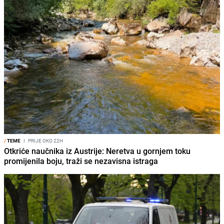
/
TEME
I
PRIJE OKO 22H
Otkriće naučnika iz Austrije: Neretva u gornjem toku
promijenila boju, traži se nezavisna istraga