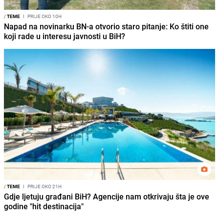
/
TEME
I
PRIJE OKO 10H
Napad na novinarku BN-a otvorio staro pitanje: Ko štiti one
koji rade u interesu javnosti u BiH?
/
TEME
I
PRIJE OKO 21H
Gdje ljetuju građani BiH? Agencije nam otkrivaju šta je ove
godine "hit destinacija"