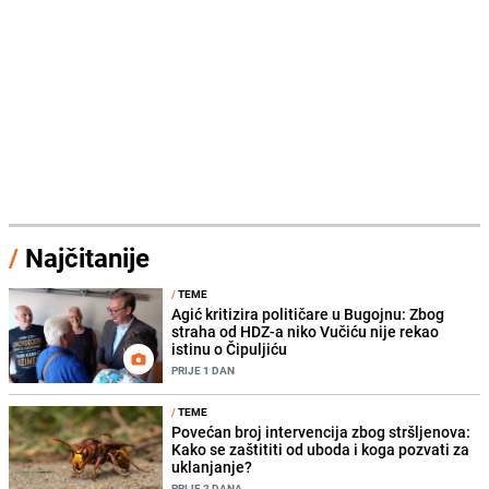
/
Najčitanije
/
TEME
Agić kritizira političare u Bugojnu: Zbog
straha od HDZ-a niko Vučiću nije rekao
istinu o Čipuljiću
PRIJE 1 DAN
/
TEME
Povećan broj intervencija zbog stršljenova:
Kako se zaštititi od uboda i koga pozvati za
uklanjanje?
PRIJE 2 DANA