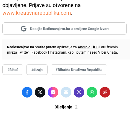
objavljene. Prijave su otvorene na
www.kreativnarepublika.com
.
Dodajte Radiosarajevo.ba u omiljene Google izvore
Radiosarajevo.ba
pratite putem aplikacije za
Android
|
iOS
i društvenih
mreža
Twitter
|
Facebook
|
Instagram
, kao i putem našeg
Viber
Chata.
#Bihać
#dizajn
#Bihaćka Kreativna Republika
2
Dijeljenja