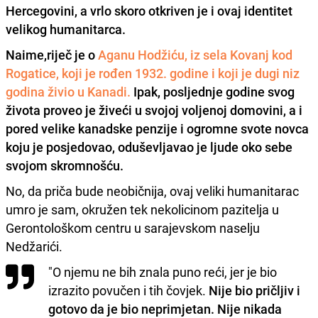
Hercegovini, a vrlo skoro otkriven je i ovaj identitet
velikog humanitarca.
Naime,riječ je o
Aganu Hodžiću, iz sela Kovanj kod
Rogatice, koji je rođen 1932. godine i koji je dugi niz
godina živio u Kanadi.
Ipak, posljednje godine svog
života proveo je živeći u svojoj voljenoj domovini, a i
pored velike kanadske penzije i ogromne svote novca
koju je posjedovao, oduševljavao je ljude oko sebe
svojom skromnošću.
No, da priča bude neobičnija, ovaj veliki humanitarac
umro je sam, okružen tek nekolicinom pazitelja u
Gerontološkom centru u sarajevskom naselju
Nedžarići.
"O njemu ne bih znala puno reći, jer je bio
izrazito povučen i tih čovjek.
Nije bio pričljiv i
gotovo da je bio neprimjetan. Nije nikada