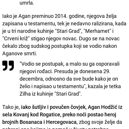
umrla.
Iako je Agan preminuo 2014. godine, njegova želja
zapisana u testamentu, tek je nedavno ralizirana, kada
je u tri narodne kuhinje "Stari Grad", "Merhamet" i
"Crveni križ" stigao njegov novac. Dugo se na novac
čekalo zbog sudskog postupka koji se vodio nakon
Aganove smrti.
"Vodio se postupak, a malo su ga osporavali
njegovi rođaci. Presuda je donesena 29.
decembra, odnosno da sve bude kako je on
želio i napisao u testamentu", kazala je tetka
Zilha iz kuhinje "Stari Grad".
Tako je,
iako šutljiv i povučen čovjek, Agan Hodžić iz
sela Kovanj kod Rogatice, preko noći postao heroj
brojnih Bosanaca i Hercegovaca
, zbog svoje želje da