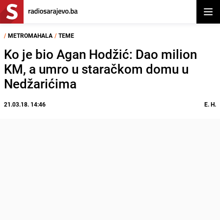
Otvor
/
METROMAHALA
/
TEME
Ko je bio Agan Hodžić: Dao milion
KM, a umro u staračkom domu u
Nedžarićima
21.03.18. 14:46
E. H.