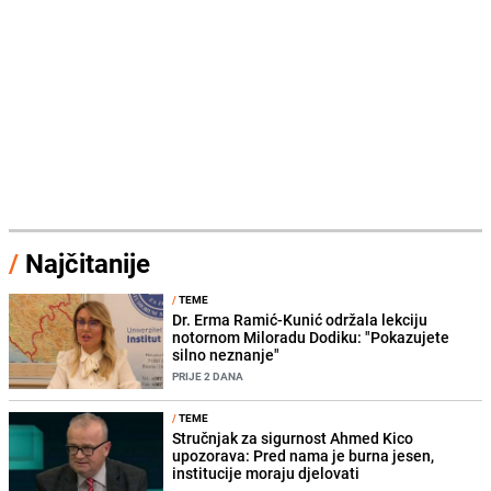
/
Najčitanije
/
TEME
Dr. Erma Ramić-Kunić održala lekciju
notornom Miloradu Dodiku: "Pokazujete
silno neznanje"
PRIJE 2 DANA
/
TEME
Stručnjak za sigurnost Ahmed Kico
upozorava: Pred nama je burna jesen,
institucije moraju djelovati