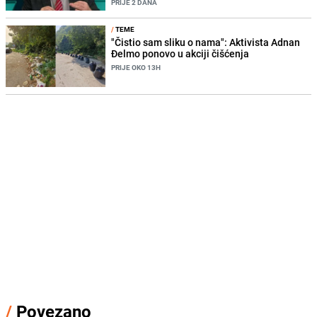
PRIJE 2 DANA
/
TEME
"Čistio sam sliku o nama": Aktivista Adnan
Đelmo ponovo u akciji čišćenja
PRIJE OKO 13H
/
Povezano