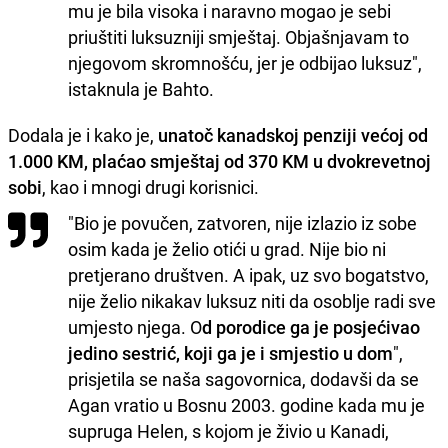
mu je bila visoka i naravno mogao je sebi
priuštiti luksuzniji smještaj. Objašnjavam to
njegovom skromnošću, jer je odbijao luksuz",
istaknula je Bahto.
Dodala je i kako je,
unatoč kanadskoj penziji većoj od
1.000 KM, plaćao smještaj od 370 KM u dvokrevetnoj
sobi
, kao i mnogi drugi korisnici.
"Bio je povučen, zatvoren, nije izlazio iz sobe
osim kada je želio otići u grad. Nije bio ni
pretjerano društven. A ipak, uz svo bogatstvo,
nije želio nikakav luksuz niti da osoblje radi sve
umjesto njega. O
d porodice ga je posjećivao
jedino sestrić, koji ga je i smjestio u dom
",
prisjetila se naša sagovornica, dodavši da se
Agan vratio u Bosnu 2003. godine kada mu je
supruga Helen, s kojom je živio u Kanadi,