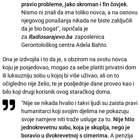
pravio probleme, jako skroman i fin čovjek.
Nismo ni znali da ima toliko novca, a na osnovu
njegovog ponašanja nikada ne biste zaključili
da je bio bogat", ispričala je
za
Radiosarajevo.ba
zaposlenica
Gerontološkog centra Adela Bahto.
Ona je izdvojila i to da je, s obzirom na svotu novca
koju je posjedovao, mogao za sebe platiti privatni dom
ili luksuzniju sobu u kojoj bi više uživao, ali on to
očigledno nije želio, te je posljednje dane proveo kao i
bilo koji drugi korisnik ovog staračkog doma.
"Nije se nikada hvalio i takvi ljudi su zaista pravi
humanitarci koji svojim djelima ne pokazuju
svoje namjere niti traže usluge za to.
Nije htio
jednokrevetnu sobu, koja je skuplja, nego je
boravio u dvokrevetnoj s cimerima.
A penzija