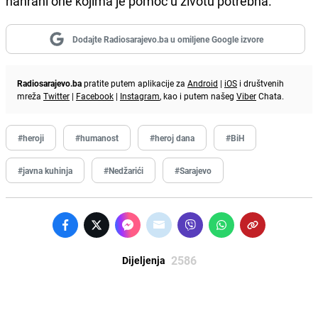
nahrani one kojima je pomoć u životu potrebna.
Dodajte Radiosarajevo.ba u omiljene Google izvore
Radiosarajevo.ba
pratite putem aplikacije za
Android
|
iOS
i društvenih
mreža
Twitter
|
Facebook
|
Instagram
, kao i putem našeg
Viber
Chata.
#heroji
#humanost
#heroj dana
#BiH
#javna kuhinja
#Nedžarići
#Sarajevo
2586
Dijeljenja