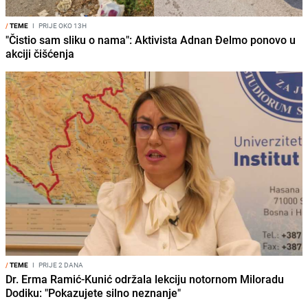
/
TEME
I
PRIJE OKO 13H
"Čistio sam sliku o nama": Aktivista Adnan Đelmo ponovo u
akciji čišćenja
/
TEME
I
PRIJE 2 DANA
Dr. Erma Ramić-Kunić održala lekciju notornom Miloradu
Dodiku: "Pokazujete silno neznanje"