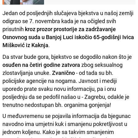
Jedan od posljednjih slučajeva bjekstva u našoj zemlji
odigrao se 7. novembra kada je na očigled svih
prisutnih
kroz prozor prostorije za zadržavanje
Osnovnog suda u Banjoj Luci iskočio 65-godišnji Ivica
Mišković iz Kaknja
.
Da stvar bude gora, bjekstvo se dogodilo nakon što je
osuđen na četiri godine zatvora
zbog seksualnog
zlostavljanja unuke.
Zvanično
- od tada su bh.
policijske agencije na nogama. Javnost i mediji
uporedo prate svaku novu informaciju, pa i onu
posljednju da se pedofil našao u - Zagrebu, odakle je
trenutno nedostupan bh. organima gonjenja!
U međuvremenu se pojavila informacija da bjegunac
navodno ima umjetni kuk i smanjenu pokretljivost u
jednom koljenu. Kako je sa takvim smanjenim