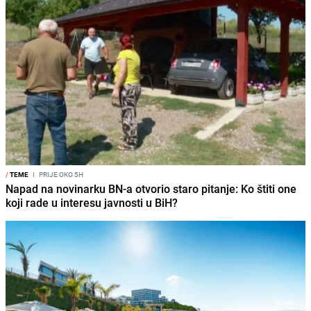
/
TEME
I
PRIJE OKO 5H
Napad na novinarku BN-a otvorio staro pitanje: Ko štiti one
koji rade u interesu javnosti u BiH?