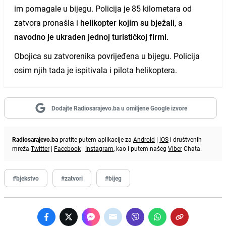
im pomagale u bijegu. Policija je 85 kilometara od
zatvora pronašla i
helikopter kojim su bježali
, a
navodno je ukraden jednoj turističkoj firmi.
Obojica su zatvorenika povrijeđena u bijegu. Policija
osim njih tada je ispitivala i pilota helikoptera.
Dodajte Radiosarajevo.ba u omiljene Google izvore
Radiosarajevo.ba
pratite putem aplikacije za
Android
|
iOS
i društvenih
mreža
Twitter
|
Facebook
|
Instagram
, kao i putem našeg
Viber
Chata.
#bjekstvo
#zatvori
#bijeg