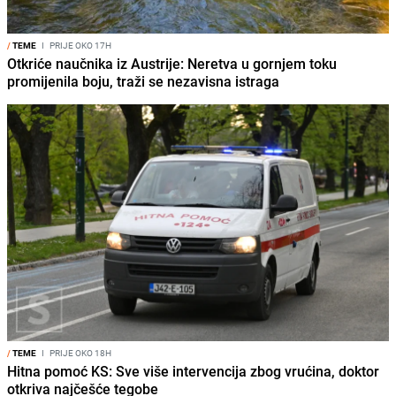
/
TEME
I
PRIJE OKO 17H
Otkriće naučnika iz Austrije: Neretva u gornjem toku
promijenila boju, traži se nezavisna istraga
/
TEME
I
PRIJE OKO 18H
Hitna pomoć KS: Sve više intervencija zbog vrućina, doktor
otkriva najčešće tegobe