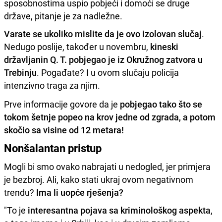
sposobnostima uspio pobjeći i domoći se druge
države, pitanje je za nadležne.
Varate se ukoliko mislite da je ovo izolovan slučaj
.
Nedugo poslije, također u novembru,
kineski
državljanin Q. T. pobjegao je iz Okružnog zatvora u
Trebinju
. Pogađate? I u ovom slučaju policija
intenzivno traga za njim.
Prve informacije govore da je
pobjegao tako što se
tokom šetnje popeo na krov jedne od zgrada, a potom
skočio sa visine od 12 metara!
Nonšalantan pristup
Mogli bi smo ovako nabrajati u nedogled, jer primjera
je bezbroj. Ali, kako stati ukraj ovom negativnom
trendu?
Ima li uopće rješenja?
"To je
interesantna pojava sa kriminološkog aspekta
,