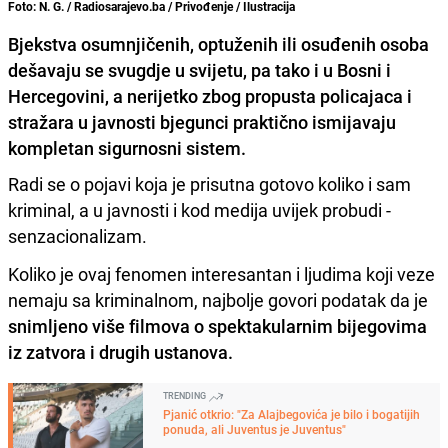
Foto: N. G. / Radiosarajevo.ba / Privođenje / Ilustracija
Bjekstva osumnjičenih, optuženih ili osuđenih osoba
dešavaju se svugdje u svijetu, pa tako i u Bosni i
Hercegovini, a nerijetko zbog propusta policajaca i
stražara u javnosti bjegunci praktično ismijavaju
kompletan sigurnosni sistem.
Radi se o pojavi koja je prisutna gotovo koliko i sam
kriminal, a u javnosti i kod medija uvijek probudi -
senzacionalizam.
Koliko je ovaj fenomen interesantan i ljudima koji veze
nemaju sa kriminalnom, najbolje govori podatak da je
snimljeno više filmova o spektakularnim bijegovima
iz zatvora i drugih ustanova.
TRENDING
Pjanić otkrio: "Za Alajbegovića je bilo i bogatijih
ponuda, ali Juventus je Juventus"