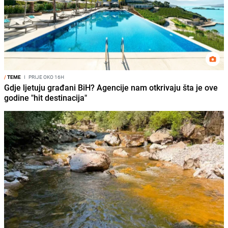
/
TEME
I
PRIJE OKO 16H
Gdje ljetuju građani BiH? Agencije nam otkrivaju šta je ove
godine "hit destinacija"