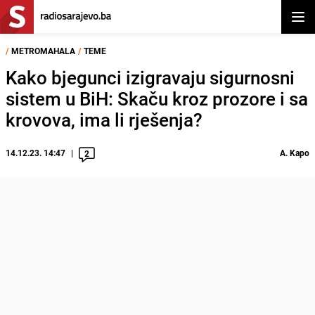
Otvor
/
METROMAHALA
/
TEME
Kako bjegunci izigravaju sigurnosni
sistem u BiH: Skaču kroz prozore i sa
krovova, ima li rješenja?
14.12.23. 14:47
A. Kapo
2