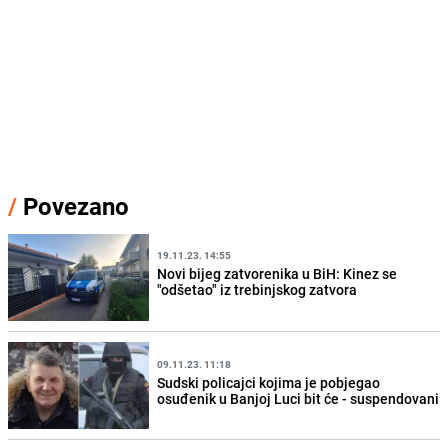
/
Povezano
19.11.23. 14:55
Novi bijeg zatvorenika u BiH: Kinez se
"odšetao" iz trebinjskog zatvora
09.11.23. 11:18
Sudski policajci kojima je pobjegao
osuđenik u Banjoj Luci bit će - suspendovani