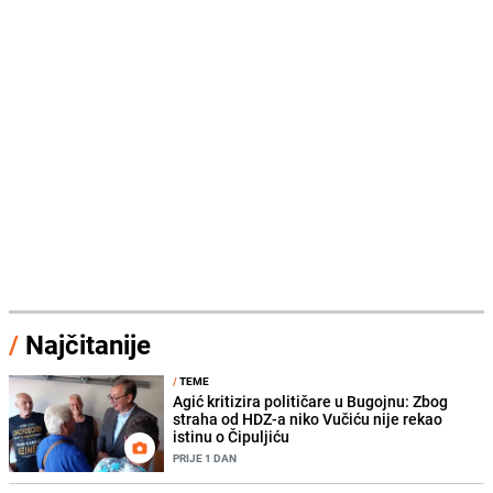
/
Najčitanije
/
TEME
Agić kritizira političare u Bugojnu: Zbog
straha od HDZ-a niko Vučiću nije rekao
istinu o Čipuljiću
PRIJE 1 DAN