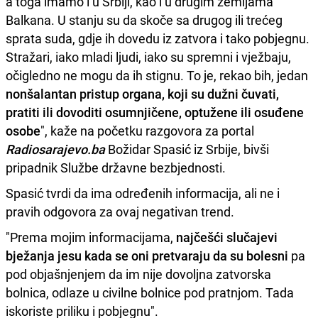
a toga imamo i u Srbiji, kao i u drugim zemljama
Balkana. U stanju su da skoče sa drugog ili trećeg
sprata suda, gdje ih dovedu iz zatvora i tako pobjegnu.
Stražari, iako mladi ljudi, iako su spremni i vježbaju,
očigledno ne mogu da ih stignu. To je, rekao bih, jedan
nonšalantan pristup organa, koji su dužni čuvati,
pratiti ili dovoditi osumnjičene, optužene ili osuđene
osobe
", kaže na početku razgovora za portal
Radiosarajevo.ba
Božidar Spasić iz Srbije, bivši
pripadnik Službe državne bezbjednosti.
Spasić tvrdi da ima određenih informacija, ali ne i
pravih odgovora za ovaj negativan trend.
"Prema mojim informacijama,
najčešći slučajevi
bježanja jesu kada se oni pretvaraju da su bolesni
pa
pod objašnjenjem da im nije dovoljna zatvorska
bolnica, odlaze u civilne bolnice pod pratnjom. Tada
iskoriste priliku i pobjegnu".