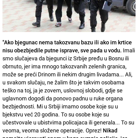
"Ako bjegunac nema takozvanu bazu ili ako im krtice
nisu obezbjedile putne isprave, sve pada u vodu.
Imali
smo slučajeva da bjegunci iz Srbije pređu u Bosnu ili
obrnuto, jer ima mnogo takozvanih zelenih granica,
može se preći Drinom ili nekim drugim livadama... Ali,
u svakom slučaju, ne žalim što je takvim osobama
teško na toj, ja je zovem, uslovnoj slobodi, gdje se
uglavnom dogodi da ponovo padnu u ruke organa
bezbjednosti. Mi u Srbiji imamo osobe koje su u
bjekstvu već 20 godina. To su osobe koje su
učestvovale u ubistvima policajaca ili generala... To su
veoma, veoma složene operacije. Oprez!
Nikad