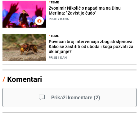
/
TEME
Zvonimir Nikolić o napadima na Dinu
Merlina: "Zavist je čudo"
PRIJE 2 DANA
/
TEME
Povećan broj intervencija zbog stršljenova:
Kako se zaštititi od uboda i koga pozvati za
uklanjanje?
PRIJE 1 DAN
/
Komentari
Prikaži komentare
(
2
)