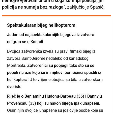
nemojte vjerovati onom u koga sumnja policija, jer
policija ne sumnja bez razloga
", zaključio je Spasić.
Spektakularan bijeg helikopterom
Jedan od najspektakularnijih bijegova iz zatvora
odigrao se u Kanadi.
Dvojica zatvorenika izvela su pravi filmski bijeg iz
zatvora Saint-Jerome nedaleko od kanadskog
Montreala.
Zatvorenici su pobjegli tako što su se
popeli na uže koje su im njihovi pomoćnici spustili iz
helikoptera!
U to vrijeme obojica su bila u zatvorskom
dvorištu.
Riječ je o Benjaminu Hudonu-Barbeau (36) i Dannyju
Provencalu (33) koji su nakon bijega ipak uhapšeni.
Osim njih dvojice, uhapšene su još dvije osobe koje su