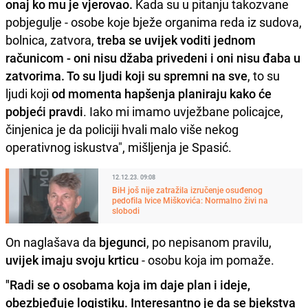
onaj ko mu je vjerovao.
Kada su u pitanju takozvane
pobjegulje - osobe koje bježe organima reda iz sudova,
bolnica, zatvora,
treba se uvijek voditi jednom
računicom - oni nisu džaba privedeni i oni nisu đaba u
zatvorima. To
su ljudi koji su spremni na sve
, to su
ljudi koji
od momenta hapšenja planiraju kako će
pobjeći pravdi
. Iako mi imamo uvježbane policajce,
činjenica je da policiji hvali malo više nekog
operativnog iskustva", mišljenja je Spasić.
12.12.23. 09:08
BiH još nije zatražila izručenje osuđenog
pedofila Ivice Miškovića: Normalno živi na
slobodi
On naglašava da
bjegunci
, po nepisanom pravilu,
uvijek imaju svoju krticu
- osobu koja im pomaže.
"Radi se o osobama koja im daje plan i ideje,
obezbjeđuje logistiku. Interesantno je da se bjekstva