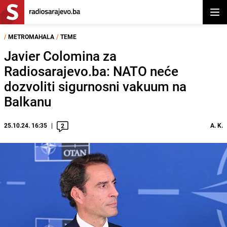
Otvor
/
METROMAHALA
/
TEME
Javier Colomina za
Radiosarajevo.ba: NATO neće
dozvoliti sigurnosni vakuum na
Balkanu
25.10.24. 16:35
A. K.
2