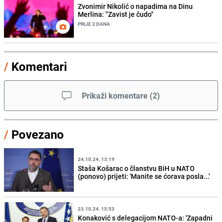
Zvonimir Nikolić o napadima na Dinu
Merlina: "Zavist je čudo"
PRIJE 2 DANA
/
Komentari
Prikaži komentare
(
2
)
/
Povezano
24.10.24. 13:19
Staša Košarac o članstvu BiH u NATO
(ponovo) prijeti: 'Manite se ćorava posla...'
23.10.24. 15:53
Konaković s delegacijom NATO-a: 'Zapadni