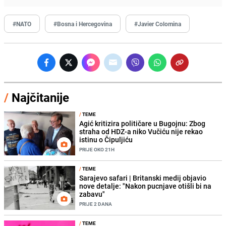
#NATO
#Bosna i Hercegovina
#Javier Colomina
/
Najčitanije
/
TEME
Agić kritizira političare u Bugojnu: Zbog
straha od HDZ-a niko Vučiću nije rekao
istinu o Čipuljiću
PRIJE OKO 21H
/
TEME
Sarajevo safari | Britanski medij objavio
nove detalje: "Nakon pucnjave otišli bi na
zabavu"
PRIJE 2 DANA
/
TEME