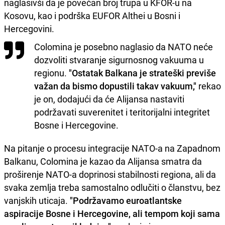
naglasivši da je povećan broj trupa u KFOR-u na
Kosovu, kao i podrška EUFOR Althei u Bosni i
Hercegovini.
Colomina je posebno naglasio da NATO neće
dozvoliti stvaranje sigurnosnog vakuuma u
regionu.
"Ostatak Balkana je strateški previše
važan da bismo dopustili takav vakuum,"
rekao
je on, dodajući da će Alijansa nastaviti
podržavati suverenitet i teritorijalni integritet
Bosne i Hercegovine.
Na pitanje o procesu integracije NATO-a na Zapadnom
Balkanu, Colomina je kazao da Alijansa smatra da
proširenje NATO-a doprinosi stabilnosti regiona, ali da
svaka zemlja treba samostalno odlučiti o članstvu, bez
vanjskih uticaja.
"Podržavamo euroatlantske
aspiracije Bosne i Hercegovine, ali tempom koji sama