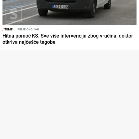
/
TEME
I
PRIJE OKO 16H
Hitna pomoć KS: Sve više intervencija zbog vrućina, doktor
otkriva najčešće tegobe