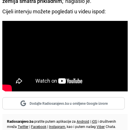
zemlja smatra prikladnim,"
naglasio je.
Cijeli intervju možete pogledati u videu ispod:
Dodajte Radiosarajevo.ba u omiljene Google izvore
Radiosarajevo.ba
pratite putem aplikacije za
Android
|
iOS
i društvenih
mreža
Twitter
|
Facebook
|
Instagram
, kao i putem našeg
Viber
Chata.