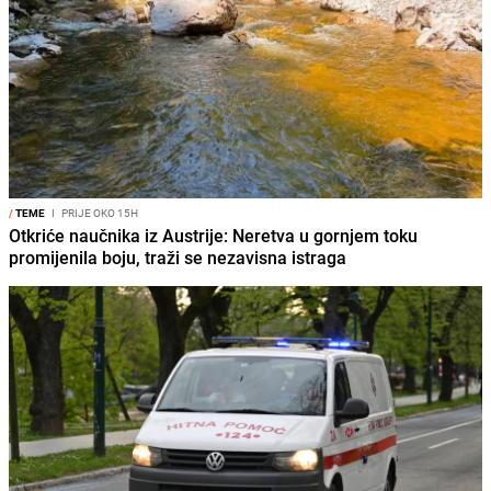
/
TEME
I
PRIJE OKO 15H
Otkriće naučnika iz Austrije: Neretva u gornjem toku
promijenila boju, traži se nezavisna istraga