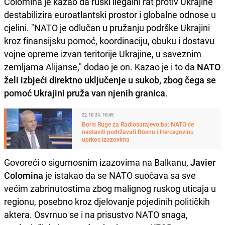
Colomina je kazao da ruski ilegalni rat protiv Ukrajine
destabilizira euroatlantski prostor i globalne odnose u
cjelini. "NATO je odlučan u pružanju podrške Ukrajini
kroz finansijsku pomoć, koordinaciju, obuku i dostavu
vojne opreme izvan teritorije Ukrajine, u saveznim
zemljama Alijanse," dodao je on. Kazao je i to da
NATO
želi izbjeći direktno uključenje u sukob, zbog čega se
pomoć Ukrajini pruža van njenih granica
.
22.10.24. 10:45
Boris Ruge za Radiosarajevo.ba: NATO će
nastaviti podržavati Bosnu i Hercegovinu
uprkos izazovima
Govoreći o sigurnosnim izazovima na Balkanu,
Javier
Colomina
je istakao da se NATO suočava sa sve
većim zabrinutostima zbog malignog ruskog uticaja u
regionu, posebno kroz djelovanje pojedinih političkih
aktera. Osvrnuo se i na prisustvo NATO snaga,