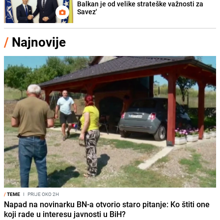
Balkan je od velike strateške važnosti za
Savez'
/
Najnovije
/
TEME
I
PRIJE OKO 2H
Napad na novinarku BN-a otvorio staro pitanje: Ko štiti one
koji rade u interesu javnosti u BiH?