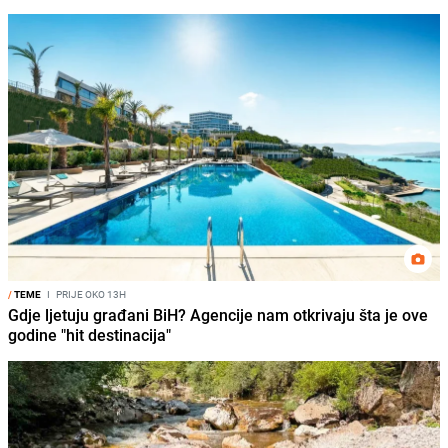
/
TEME
I
PRIJE OKO 13H
Gdje ljetuju građani BiH? Agencije nam otkrivaju šta je ove
godine "hit destinacija"