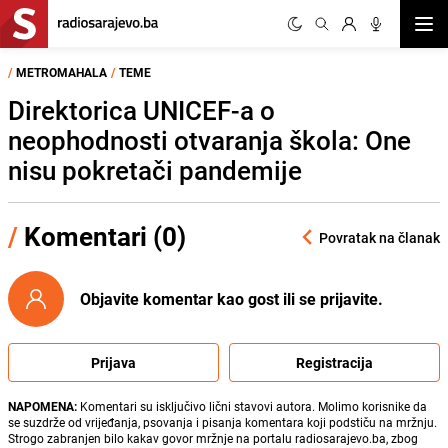
Otvor
/
METROMAHALA
/
TEME
Direktorica UNICEF-a o
neophodnosti otvaranja škola: One
nisu pokretači pandemije
/
Komentari (0)
Povratak na članak
Objavite komentar kao gost ili se prijavite.
Prijava
Registracija
NAPOMENA:
Komentari su isključivo lični stavovi autora. Molimo korisnike da
se suzdrže od vrijeđanja, psovanja i pisanja komentara koji podstiču na mržnju.
Strogo zabranjen bilo kakav govor mržnje na portalu radiosarajevo.ba, zbog