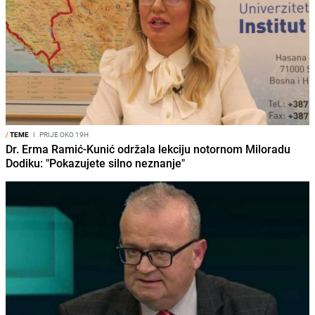
/
TEME
I
PRIJE OKO 19H
Dr. Erma Ramić-Kunić održala lekciju notornom Miloradu
Dodiku: "Pokazujete silno neznanje"