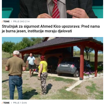
/
TEME
I
PRIJE OKO 21H
Stručnjak za sigurnost Ahmed Kico upozorava: Pred nama
je burna jesen, institucije moraju djelovati
/
TEME
I
PRIJE 1 DAN