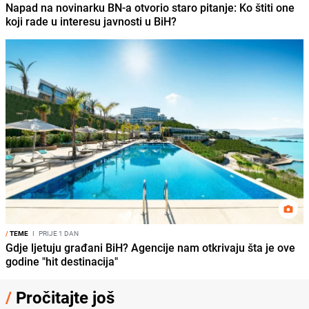
Napad na novinarku BN-a otvorio staro pitanje: Ko štiti one
koji rade u interesu javnosti u BiH?
/
TEME
I
PRIJE 1 DAN
Gdje ljetuju građani BiH? Agencije nam otkrivaju šta je ove
godine "hit destinacija"
/
Pročitajte još