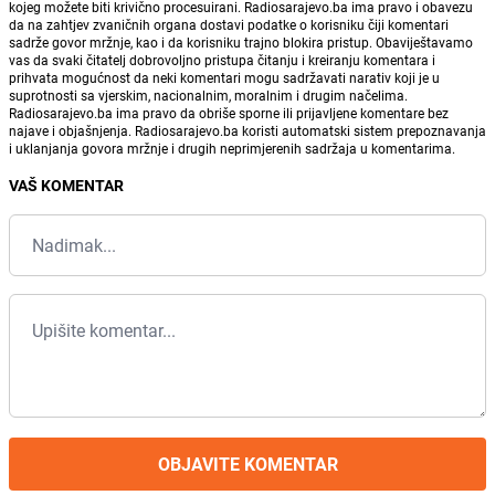
kojeg možete biti krivično procesuirani. Radiosarajevo.ba ima pravo i obavezu
da na zahtjev zvaničnih organa dostavi podatke o korisniku čiji komentari
sadrže govor mržnje, kao i da korisniku trajno blokira pristup. Obaviještavamo
vas da svaki čitatelj dobrovoljno pristupa čitanju i kreiranju komentara i
prihvata mogućnost da neki komentari mogu sadržavati narativ koji je u
suprotnosti sa vjerskim, nacionalnim, moralnim i drugim načelima.
Radiosarajevo.ba ima pravo da obriše sporne ili prijavljene komentare bez
najave i objašnjenja. Radiosarajevo.ba koristi automatski sistem prepoznavanja
i uklanjanja govora mržnje i drugih neprimjerenih sadržaja u komentarima.
VAŠ KOMENTAR
OBJAVITE KOMENTAR