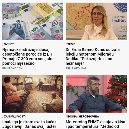
/
SVIJET
/
TEME
Njemačka istražuje slučaj
Dr. Erma Ramić-Kunić održala
desetočlane porodice iz BiH:
lekciju notornom Miloradu
Primaju 7.300 eura socijalne
Dodiku: "Pokazujete silno
pomoći mjesečno
neznanje"
PRIJE OKO 20H
PRIJE OKO 19H
/
ZANIMLJIVOSTI
/
BOSNA I HERCEGOVINA
Imala ga je skoro svaka kuća u
Meteorolog FHMZ-a najavio kišu
Jugoslaviji: Danas ovaj luster
i pad temperatura: "Jedno od