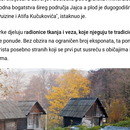
irodna bogatstva šireg područja Jajca a plod je dugogodiš
uizine i Atifa Kučukovića", istaknuo je.
rke djeluju r
adionice tkanja i veza, koje njeguju te tradic
ske ponude. Bez obzira na ograničen broj eksponata, ta p
rista posebno stranih koji se prvi put susreću s običajima 
ima.