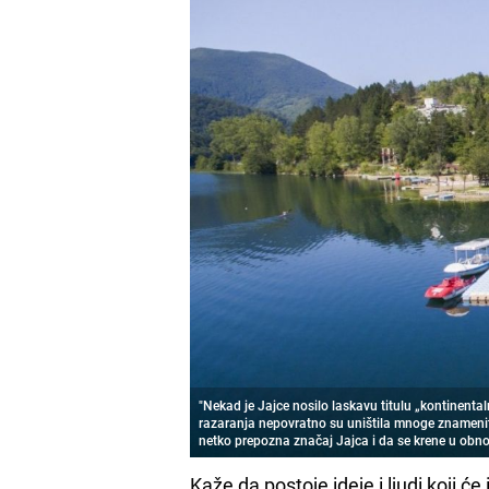
"Nekad je Jajce nosilo laskavu titulu „kontinentaln
razaranja nepovratno su uništila mnoge znamenito
netko prepozna značaj Jajca i da se krene u
obno
Kaže da postoje ideje i ljudi koji će 