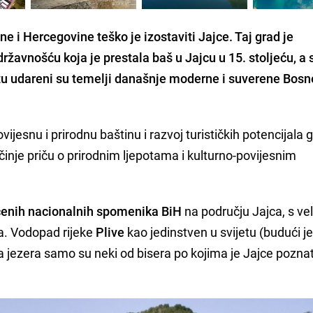
e i Hercegovine teško je izostaviti Jajce. Taj grad je
ržavnošću koja je prestala baš u Jajcu u 15. stoljeću, a 
u udareni su temelji današnje moderne i suverene Bosne
ijesnu i prirodnu baštinu i razvoj turističkih potencijala 
inje priču o prirodnim ljepotama i kulturno-povijesnim
ćenih nacionalnih spomenika BiH
na području Jajca, s ve
a. Vodopad rijeke
Plive
kao jedinstven u svijetu (budući j
a jezera samo su neki od bisera po kojima je Jajce poznat