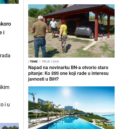
skoro
 i
grada
/
TEME
I
PRIJE 1 DAN
Napad na novinarku BN-a otvorio staro
pitanje: Ko štiti one koji rade u interesu
javnosti u BiH?
likim
e
o i u