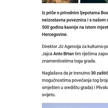
Iz priče o prirodnim ljepotama Bosn
neizostavna poveznica
i s našom d
500 godina kasnije na istom mjest
Hercegovine.
Direktor JU Agencija za kulturno-pov
Jajca
Anto Brtan
tim riječima započ
znamenitostima toga grada.
Naglašava da je trenutno
30 zašti
mogućnostima povećanja tog broj
smješten u središtu grada) i Plivsk
svijetu.