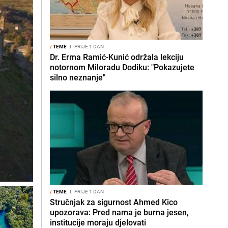
/
TEME
I
PRIJE 1 DAN
Dr. Erma Ramić-Kunić održala lekciju
notornom Miloradu Dodiku: "Pokazujete
silno neznanje"
/
TEME
I
PRIJE 1 DAN
Stručnjak za sigurnost Ahmed Kico
upozorava: Pred nama je burna jesen,
institucije moraju djelovati