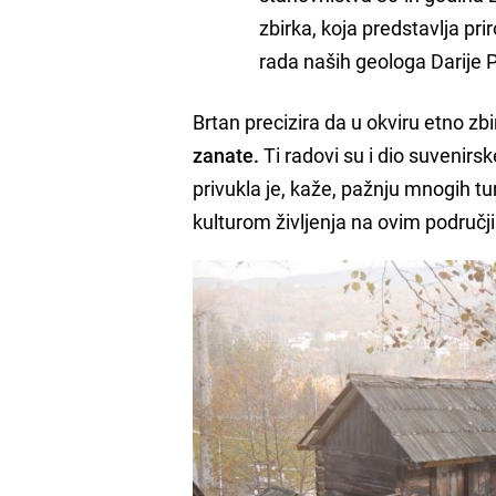
zbirka, koja predstavlja pr
rada naših geologa Darije P
Brtan precizira da u okviru etno zbi
zanate.
Ti radovi su i dio suvenir
privukla je, kaže, pažnju mnogih tu
kulturom življenja na ovim područj