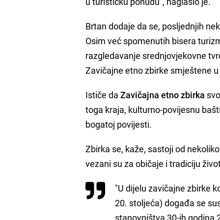
u turističku ponudu", naglasio je.
Brtan dodaje da se, posljednjih nek
Osim već spomenutih bisera turizma
razgledavanje srednjovjekovne tv
Zavičajne etno zbirke smještene u 
Ističe da
Zavičajna etno zbirka
svoj
toga kraja, kulturno-povijesnu bašti
bogatoj povijesti.
Zbirka se, kaže, sastoji od nekolik
vezani su za običaje i tradiciju živo
"U dijelu zavičajne zbirke 
20. stoljeća) događa se su
stanovništva 30-ih godina 2