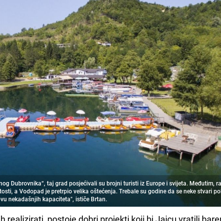
og Dubrovnika“, taj grad posjećivali su brojni turisti iz Europe i svijeta. Međutim, r
sti, a Vodopad je pretrpio velika oštećenja. Trebale su godine da se neke stvari p
vu nekadašnjih kapaciteta
", ističe Brtan.
ih realizirati, postoje dobri projekti koji bi Jajcu vratili bar