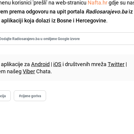
nu korisnici 'prešli' na web-stranicu
Nafta.hr
gdje su nas
rem prema odgovoru na upit
portala
Radiosarajevo.ba
iz
 aplikaciji koja dolazi iz Bosne i Hercegovine
.
Dodajte Radiosarajevo.ba u omiljene Google izvore
aplikacije za
Android
|
iOS
i društvenih mreža
Twitter
|
utem našeg
Viber
Chata.
cija
#cijene goriva