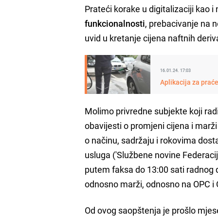
Prateći korake u digitalizaciji kao
funkcionalnosti
, prebacivanje na n
uvid u kretanje cijena naftnih deriv
16.01.24. 17:03
Aplikacija za prać
Molimo privredne subjekte koji rad
obavijesti o promjeni cijena i mar
o načinu, sadržaju i rokovima dosta
usluga ('Službene novine Federacij
putem faksa do 13:00 sati radnog d
odnosno marži, odnosno na OPC i O
Od ovog saopštenja je prošlo mjes