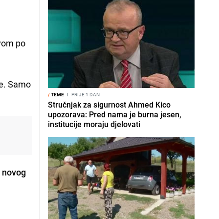
ivom po
ije. Samo
/
TEME
I
PRIJE 1 DAN
Stručnjak za sigurnost Ahmed Kico
upozorava: Pred nama je burna jesen,
institucije moraju djelovati
 novog
h