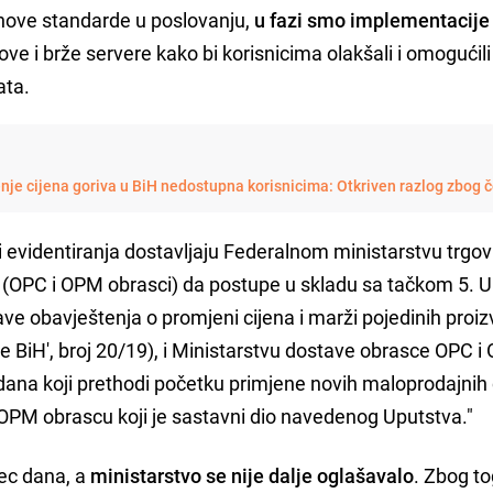
 i nove standarde u poslovanju,
u fazi smo implementacije
ove i brže servere kako bi korisnicima olakšali i omogućili
ata.
enje cijena goriva u BiH nedostupna korisnicima: Otkriven razlog zbog 
i evidentiranja dostavljaju Federalnom ministarstvu trgov
ži (OPC i OPM obrasci) da postupe u skladu sa tačkom 5. 
ve obavještenja o promjeni cijena i marži pojedinih proiz
e BiH', broj 20/19), i Ministarstvu dostave obrasce OPC 
ana koji prethodi početku primjene novih maloprodajnih 
PM obrascu koji je sastavni dio navedenog Uputstva."
ec dana, a
ministarstvo se nije dalje oglašavalo
. Zbog to