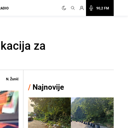
RADIO
90,2 FM
ikacija za
N. Žunić
/
Najnovije