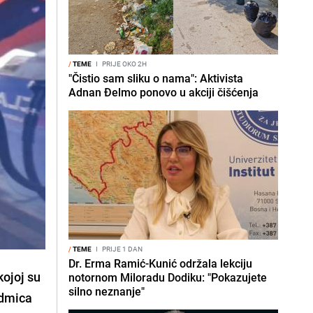
/
TEME
I
PRIJE OKO 2H
"Čistio sam sliku o nama": Aktivista
Adnan Đelmo ponovo u akciji čišćenja
/
TEME
I
PRIJE 1 DAN
Dr. Erma Ramić-Kunić održala lekciju
kojoj su
notornom Miloradu Dodiku: "Pokazujete
silno neznanje"
edmica