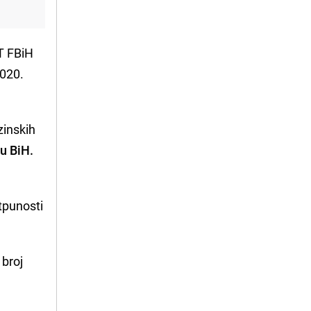
MT FBiH
2020.
zinskih
 u BiH.
tpunosti
 broj