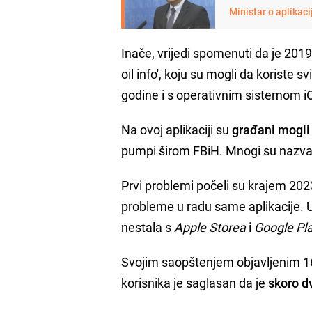
Ministar o aplikac
Inače, vrijedi spomenuti da je 2019
oil info', koju su mogli da koriste 
godine i s operativnim sistemom i
Na ovoj aplikaciji su
građani mogli 
pumpi širom FBiH. Mnogi su nazva
Prvi problemi počeli su krajem 2023.
probleme u radu same aplikacije. U
nestala s
Apple Storea
i
Google Pl
Svojim saopštenjem objavljenim 16. 
korisnika je saglasan da je
skoro d