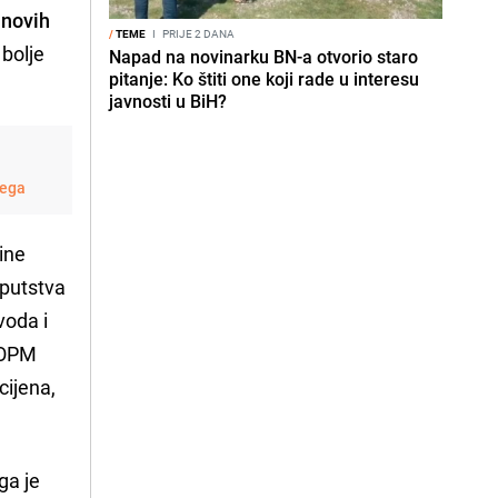
 novih
/
TEME
I
PRIJE 2 DANA
 bolje
Napad na novinarku BN-a otvorio staro
pitanje: Ko štiti one koji rade u interesu
javnosti u BiH?
čega
ine
Uputstva
voda i
i OPM
cijena,
ga je