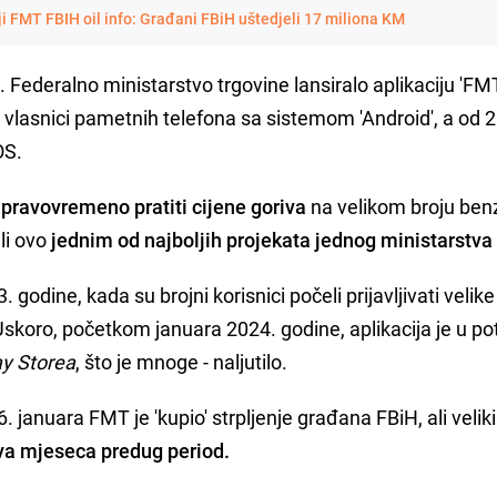
iji FMT FBIH oil info: Građani FBiH uštedjeli 17 miliona KM
. Federalno ministarstvo trgovine lansiralo aplikaciju 'F
svi vlasnici pametnih telefona sa sistemom 'Android', a od 
OS.
pravovremeno pratiti cijene goriva
na velikom broju ben
li ovo
jednim od najboljih projekata jednog ministarstva
 godine, kada su brojni korisnici počeli prijavljivati velike
skoro, početkom januara 2024. godine, aplikacija je u po
ay Storea
, što je mnoge - naljutilo.
januara FMT je 'kupio' strpljenje građana FBiH, ali veliki
va mjeseca predug period.