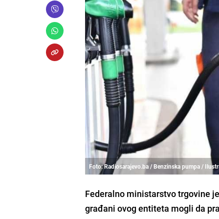
Foto: Radiosarajevo.ba / Benzinska pumpa / Ilustr
Federalno ministarstvo trgovine je 
građani ovog entiteta mogli da pra