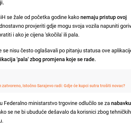
i.
BiH se žale od početka godine kako
nemaju pristup ovoj
dnostavno provjeriti gdje mogu svoja vozila napuniti gor
atiti i ako je cijena 'skočila' ili pala.
e se nisu često oglašavali po pitanju statusa ove aplikac
ikacija 'pala' zbog promjena koje se rade.
 zatvoreno, Istočno Sarajevo radi: Gdje će kupci sutra trošiti novac?
u Federalno ministarstvo trgovine odlučilo se za
nabavku
ko se ne bi ubuduće dešavalo da korisnici zbog tehnički
u.