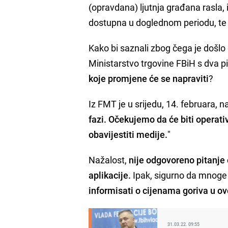
(opravdana) ljutnja građana rasla, i
dostupna u doglednom periodu, te d
Kako bi saznali zbog čega je došlo
Ministarstvo trgovine FBiH s dva p
koje promjene će se napraviti
?
Iz FMT je u srijedu, 14. februara, 
fazi. Očekujemo da će biti opera
obavijestiti medije.
"
Nažalost,
nije odgovoreno pitanje
aplikacije.
Ipak, sigurno da mnoge 
informisati o cijenama goriva u ov
31.03.22. 09:55