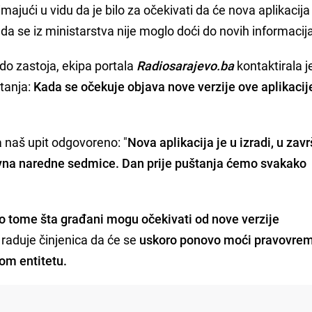
majući u vidu da je bilo za očekivati da će nova aplikacija 
a se iz ministarstva nije moglo doći do novih informacij
 do zastoja, ekipa portala
Radiosarajevo.ba
kontaktirala j
itanja:
Kada se očekuje objava nove verzije ove aplikacije
na naš upit odgovoreno: "
Nova aplikacija je u izradi, u zav
tivna naredne sedmice. Dan prije puštanja ćemo svakako
 o tome šta građani mogu očekivati od nove verzije
raduje činjenica da će se
uskoro ponovo moći pravovre
om entitetu.