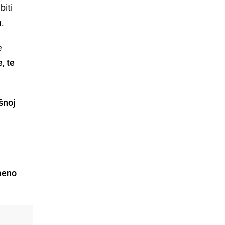
biti
a.
e
, te
ršnoj
meno