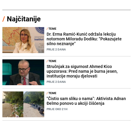
/
Najčitanije
/
TEME
Dr. Erma Ramić-Kunić održala lekciju
notornom Miloradu Dodiku: "Pokazujete
silno neznanje"
PRIJE 2 DANA
/
TEME
Stručnjak za sigurnost Ahmed Kico
upozorava: Pred nama je burna jesen,
institucije moraju djelovati
PRIJE 2 DANA
/
TEME
"Čistio sam sliku o nama": Aktivista Adnan
Đelmo ponovo u akciji čišćenja
PRIJE OKO 21H