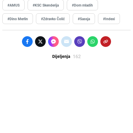
#AMUS
#KSC Skenderija
#Dom mladih
#Dino Merlin
#Zdravko Čolić
#Sassja
#Indexi
162
Dijeljenja