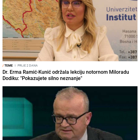
/
TEME
I
PRIJE 2 DANA
Dr. Erma Ramić-Kunić održala lekciju notornom Miloradu
Dodiku: "Pokazujete silno neznanje"