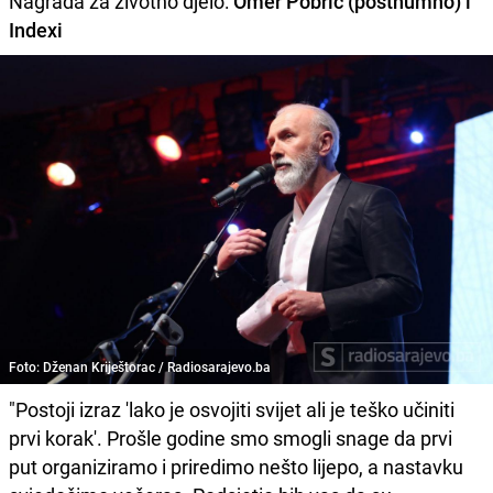
Nagrada za životno djelo:
Omer Pobrić (posthumno) i
Indexi
Foto: Dženan Kriještorac / Radiosarajevo.ba
"Postoji izraz 'lako je osvojiti svijet ali je teško učiniti
prvi korak'. Prošle godine smo smogli snage da prvi
put organiziramo i priredimo nešto lijepo, a nastavku