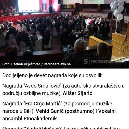
Foto: Dženan Kriještorac / Radiosarajevo.ba
Dodijeljeno je devet nagrada koje su osvojili:
Nagrada "Avdo Smailović" (za autorsko stvaralaštvo u
području ozbiljne muzike):
Ališer Sijarić
Nagrada "Fra Grgo Martić" (za promociju muzike
naroda u BiH):
Vehid Gunić (posthumno) i Vokalni
ansambl Etnoakademik
Nagrada "Vlado Milošević" (za muzičku publicistiku i