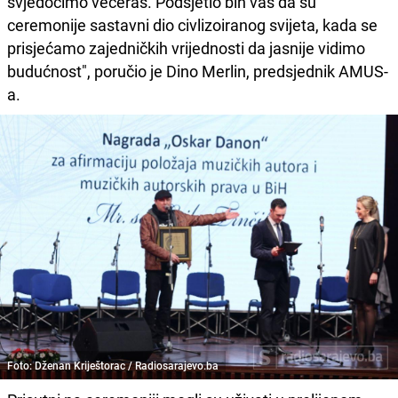
svjedočimo večeras. Podsjetio bih vas da su
ceremonije sastavni dio civlizoiranog svijeta, kada se
prisjećamo zajedničkih vrijednosti da jasnije vidimo
budućnost", poručio je Dino Merlin, predsjednik AMUS-
a.
Foto: Dženan Kriještorac / Radiosarajevo.ba