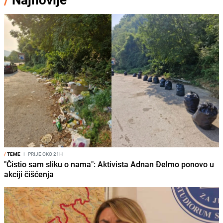
/
TEME
I
PRIJE OKO 21H
"Čistio sam sliku o nama": Aktivista Adnan Đelmo ponovo u
akciji čišćenja