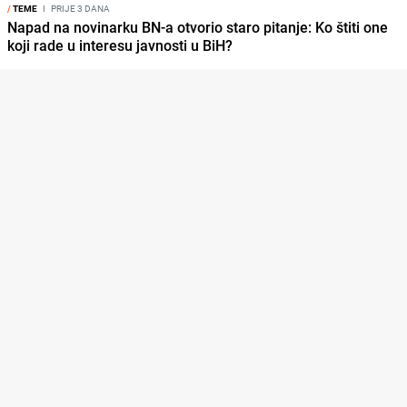
/
TEME
I
PRIJE 3 DANA
Napad na novinarku BN-a otvorio staro pitanje: Ko štiti one
koji rade u interesu javnosti u BiH?