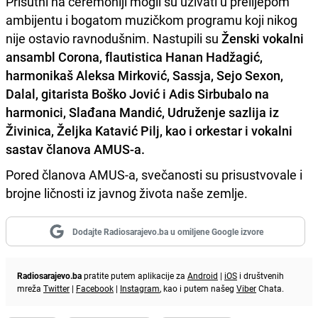
Prisutni na ceremoniji mogli su uživati u prelijepom
ambijentu i bogatom muzičkom programu koji nikog
nije ostavio ravnodušnim. Nastupili su
Ženski vokalni
ansambl Corona, flautistica Hanan Hadžagić,
harmonikaš Aleksa Mirković, Sassja, Sejo Sexon,
Dalal, gitarista Boško Jović i Adis Sirbubalo na
harmonici, Slađana Mandić, Udruženje sazlija iz
Živinica, Željka Katavić Pilj, kao i orkestar i vokalni
sastav članova AMUS-a.
Pored članova AMUS-a, svečanosti su prisustvovale i
brojne ličnosti iz javnog života naše zemlje.
Dodajte Radiosarajevo.ba u omiljene Google izvore
Radiosarajevo.ba
pratite putem aplikacije za
Android
|
iOS
i društvenih
mreža
Twitter
|
Facebook
|
Instagram
, kao i putem našeg
Viber
Chata.