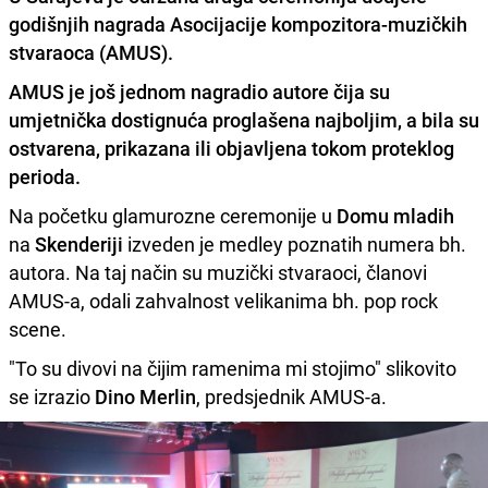
godišnjih nagrada Asocijacije kompozitora-muzičkih
stvaraoca (AMUS).
AMUS
je još jednom nagradio autore čija su
umjetnička dostignuća proglašena najboljim, a bila su
ostvarena, prikazana ili objavljena tokom proteklog
perioda.
Na početku glamurozne ceremonije u
Domu mladih
na
Skenderiji
izveden je medley poznatih numera bh.
autora. Na taj način su muzički stvaraoci, članovi
AMUS-a, odali zahvalnost velikanima bh. pop rock
scene.
"To su divovi na čijim ramenima mi stojimo" slikovito
se izrazio
Dino Merlin
, predsjednik AMUS-a.