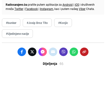
Radiosarajevo.ba
pratite putem aplikacije za
Android
|
iOS
i društvenih
mreža
Twitter
|
Facebook
|
Instagram
, kao i putem našeg
Viber
Chata.
#bunker
#Josip Broz Tito
#Konjic
#Ujedinjene nacije
46
Dijeljenja