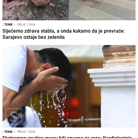
/
TEME
I
PRIJE 1 DAN
Siječemo zdrava stabla, a onda kukamo da je prevruće:
Sarajevo ostaje bez zelenila
/
TEME
I
PRIJE 1 DAN
Ekstremne vrućine mogu biti opasne za srce: Kardiologinja