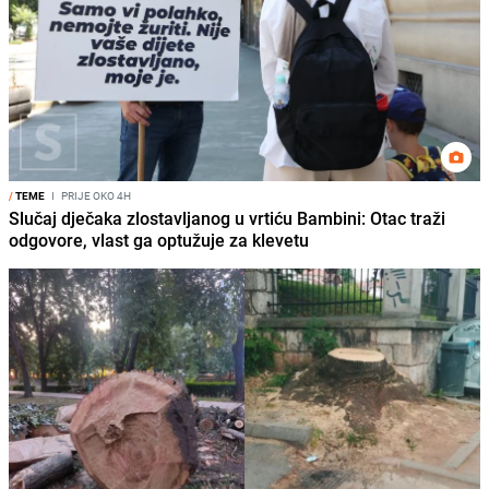
/
TEME
I
PRIJE OKO 4H
Slučaj dječaka zlostavljanog u vrtiću Bambini: Otac traži
odgovore, vlast ga optužuje za klevetu