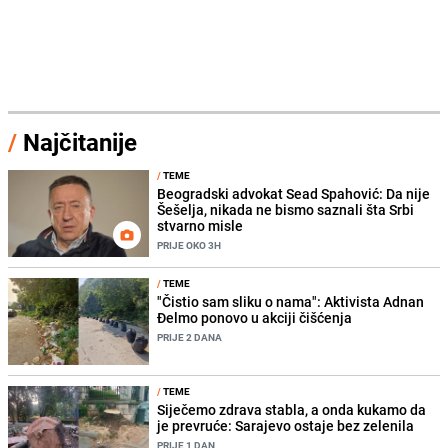
/
Najčitanije
/
TEME
Beogradski advokat Sead Spahović: Da nije
Šešelja, nikada ne bismo saznali šta Srbi
stvarno misle
PRIJE OKO 3H
/
TEME
"Čistio sam sliku o nama": Aktivista Adnan
Đelmo ponovo u akciji čišćenja
PRIJE 2 DANA
/
TEME
Siječemo zdrava stabla, a onda kukamo da
je prevruće: Sarajevo ostaje bez zelenila
PRIJE 1 DAN