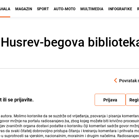
HALA
MAGAZIN
SPORT
AUTO-MOTO
MULTIMEDIA
INFOGRAFIKE
i Husrev-begova bibliotek
Povratak 
li se prijavite.
Prijava
Regi
i autora. Molimo korisnike da se suzdrže od vrijeđanja, psovanja i pisanja komentara
govor mržnje na portalu radiosarajevo.ba, zbog kojeg možete biti krivično procesuir
ev zvaničnih organa dostavi podatke o korisniku čiji komentari sadrže govor mržnj
vas da svaki čitatelj dobrovoljno pristupa čitanju i kreiranju komentara i prihvata 
e u suprotnosti sa vjerskim, nacionalnim, moralnim i drugim načelima. Radiosaraje