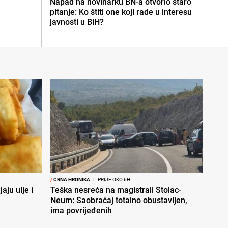
Napad na novinarku BN-a otvorio staro
pitanje: Ko štiti one koji rade u interesu
javnosti u BiH?
/
CRNA HRONIKA
I
PRIJE OKO 6H
aju ulje i
Teška nesreća na magistrali Stolac-
Neum: Saobraćaj totalno obustavljen,
ima povrijeđenih