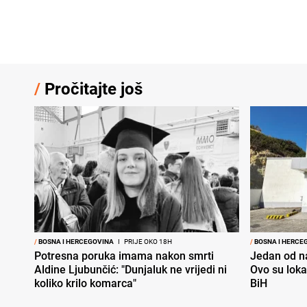
/
Pročitajte još
/
BOSNA I HERCEGOVINA
I
PRIJE OKO 18H
/
BOSNA I HERCE
Potresna poruka imama nakon smrti
Jedan od na
Aldine Ljubunčić: "Dunjaluk ne vrijedi ni
Ovo su loka
koliko krilo komarca"
BiH