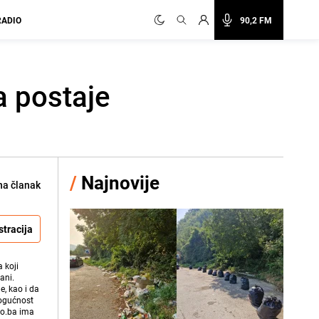
RADIO
90,2 FM
a postaje
/
Najnovije
na članak
stracija
 koji
ani.
e, kao i da
mogućnost
vo.ba ima