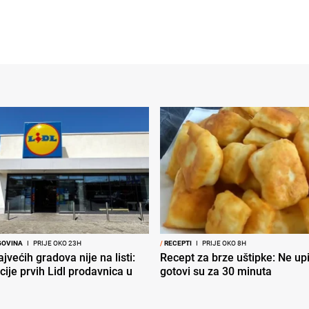
GOVINA
I
PRIJE OKO 23H
/
RECEPTI
I
PRIJE OKO 8H
jvećih gradova nije na listi:
Recept za brze uštipke: Ne upij
cije prvih Lidl prodavnica u
gotovi su za 30 minuta