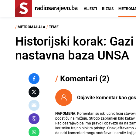
VIJESTI
BIZNIS
METROMA
/
METROMAHALA
/
TEME
Historijski korak: Gaz
nastavna baza UNSA
/
Komentari (2)
Objavite komentar kao gost i
NAPOMENA:
Komentari su isključivo lični stavov
podstiču na mržnju. Strogo zabranjen bilo kakav 
Radiosarajevo.ba ima pravo i obavezu da na zahtj
korisniku trajno blokira pristup. Obaviještavamo 
da neki komentari mogu sadržavati narativ koji j