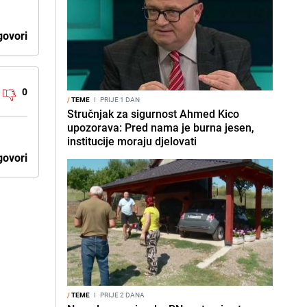
ovori
0
/
TEME
I
PRIJE 1 DAN
Stručnjak za sigurnost Ahmed Kico
upozorava: Pred nama je burna jesen,
institucije moraju djelovati
ovori
/
TEME
I
PRIJE 2 DANA