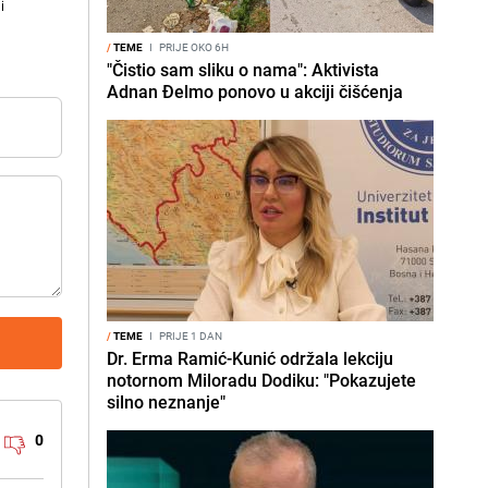
i
/
TEME
I
PRIJE OKO 6H
"Čistio sam sliku o nama": Aktivista
Adnan Đelmo ponovo u akciji čišćenja
/
TEME
I
PRIJE 1 DAN
Dr. Erma Ramić-Kunić održala lekciju
notornom Miloradu Dodiku: "Pokazujete
silno neznanje"
0