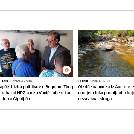
TEME
I
PRIJE 2 DANA
/
TEME
I
PRIJE 1 DAN
gić kritizira političare u Bugojnu: Zbog
Otkriće naučnika iz Austrije:
straha od HDZ-a niko Vučiću nije rekao
gornjem toku promijenila boju
stinu o Čipuljiću
nezavisna istraga