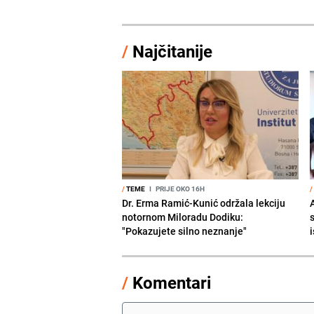
/
Najčitanije
/
TEME
I
PRIJE OKO 16H
/
Dr. Erma Ramić-Kunić održala lekciju
A
notornom Miloradu Dodiku:
"Pokazujete silno neznanje"
i
/
Komentari