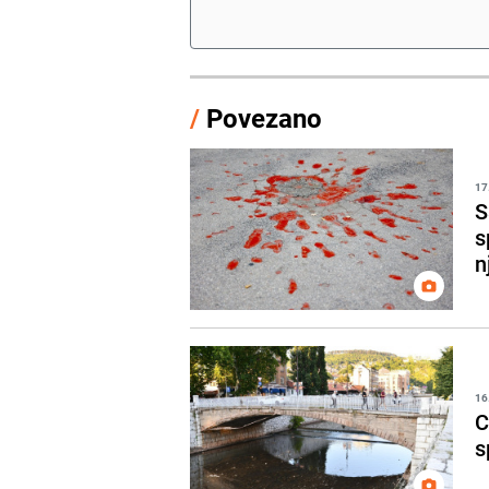
/
Povezano
17
S
s
n
16
C
s