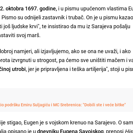
22. oktobra 1697. godine,
i u pismu upućenom vlastima E
. Pismo su odnijeli zastavnik i trubač. On je u pismu kaza
ati još ljudske krvi", te insistirao da mu iz Sarajeva pošalju
astaviti svoj marš.
roj namjeri, ali izjavljujemo, ako se ona ne uvaži, i ako
rota izvrgnuti u strogost, pa ćemo sve uništiti mačem i v
inoj utrobi
, jer je pripravljena i teška artiljerija", stoji u p
o podršku Emiru Suljagiću i MC Srebrenica: "Dobili ste i veće bitke"
 nije stigao, Eugen je s vojskom krenuo na Sarajevo. O s
lja opisano je u
dnevniku Eugena Savojskog
, prenosi
His