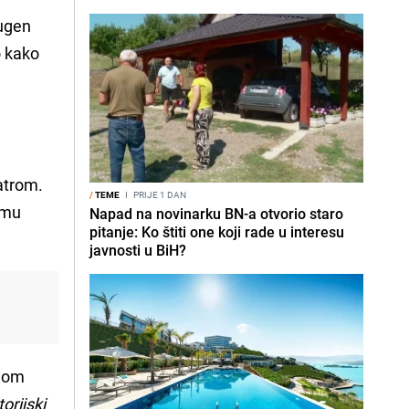
ugen
o kako
atrom.
/
TEME
I
PRIJE 1 DAN
ismu
Napad na novinarku BN-a otvorio staro
pitanje: Ko štiti one koji rade u interesu
javnosti u BiH?
amom
torijski