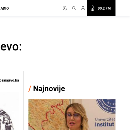
RADIO
90,2 FM
jevo:
osarajevo.ba
/
Najnovije