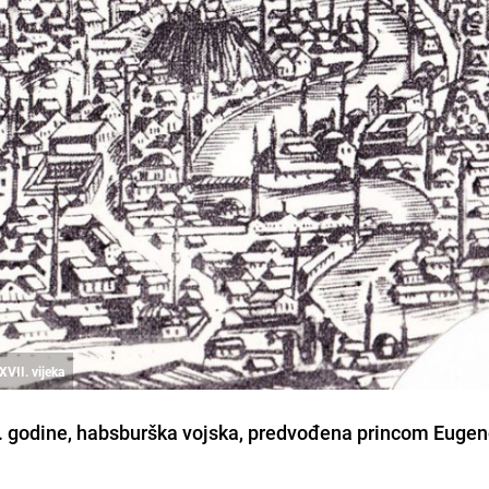
XVII. vijeka
7. godine, habsburška vojska, predvođena princom Euge