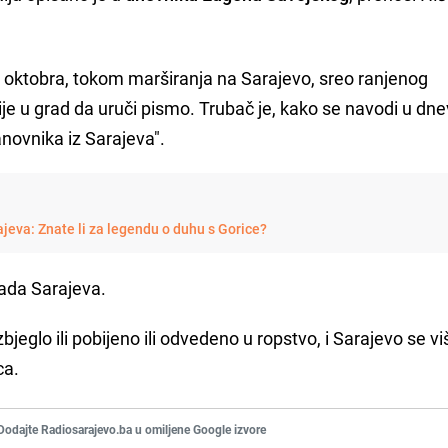
. oktobra, tokom marširanja na Sarajevo, sreo ranjenog
je u grad da uruči pismo. Trubač je, kako se navodi u dne
anovnika iz Sarajeva".
ajeva: Znate li za legendu o duhu s Gorice?
rada Sarajeva.
izbjeglo ili pobijeno ili odvedeno u ropstvo, i Sarajevo se v
ca.
Dodajte Radiosarajevo.ba u omiljene Google izvore