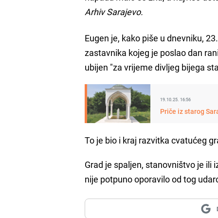
Arhiv Sarajevo.
Eugen je, kako piše u dnevniku, 23
zastavnika kojeg je poslao dan rani
ubijen "za vrijeme divljeg bijega st
19.10.25. 16:56
Priče iz starog Sar
To je bio i kraj razvitka cvatućeg g
Grad je spaljen, stanovništvo je ili 
nije potpuno oporavilo od tog udar