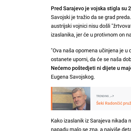
Pred Sarajevo je vojska stigla su 
Savojski je tražio da se grad preda
austrijski vojnici nisu došli "žrtvov
izaslanika, jer će u protivnom on n
"Ova naša opomena učinjena je u dob
ostanete uporni, da će se naša dob
Nećemo poštedjeti ni dijete u majč
Eugena Savojskog.
TRENDING
Šeki Radončić pruži
Kako izaslanik iz Sarajeva nikada
napadu malo se zna, a najviše deta