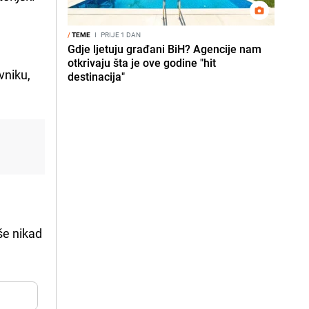
/
TEME
I
PRIJE 1 DAN
Gdje ljetuju građani BiH? Agencije nam
otkrivaju šta je ove godine "hit
vniku,
destinacija"
iše nikad