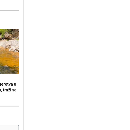
 Neretva u
, traži se