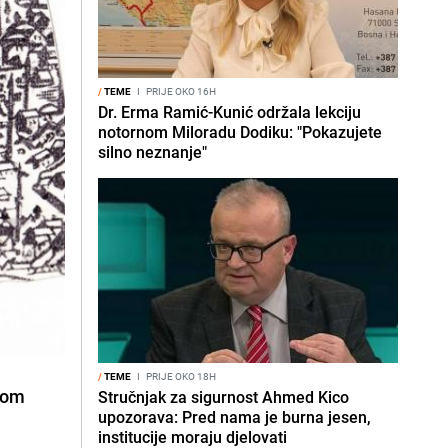
/
TEME
I
PRIJE OKO 16H
Dr. Erma Ramić-Kunić održala lekciju
notornom Miloradu Dodiku: "Pokazujete
silno neznanje"
/
TEME
I
PRIJE OKO 18H
nom
Stručnjak za sigurnost Ahmed Kico
upozorava: Pred nama je burna jesen,
institucije moraju djelovati