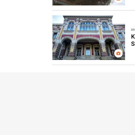
09
K
S