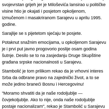
svojevrstan grijeh jer je Miloševića lansirao u političke
visine htio je okajati i posjetom opkoljenom,
izmučenom i masakriranom Sarajevu u aprilu 1995.
godine.
Sarajlije se s pijetetom
sjećaju te posjete.
Potaknut snažnim emocijama,
u opkoljenom Sarajevu
je i prvi put javno progovorio poslije osam godina
šutnje.
Desilo se to na zasjedanju Druge Skupštine
građana srpske nacionalnosti u Sarajevu.
Stambolić je tom prilikom rekao da je
vrhovni interes
Srba da odbrane pravo na zajednički život, a to se
može jedino braneći B
osnu
i
H
ercegovinu
!
"Moramo shvatiti da je naše rodoljublje —
čovjekoljublje.
Ako to nije, onda naše rodoljublje
postaje nacionalizam", rekao je Stambolić u Sarajevu