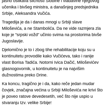
jasno oslikava sličnosti Slobine i vladavine njegovog
učenika i bivšeg ministra, a današnjeg predsjednika
Srbije,
Aleksandra Vučića.
Tragedija je da i danas mnogi u Srbiji slave
Miloševića, a ne Stambolića. Da ne vide razmjera zla
koje je
"
srpski vožd
"
učinio svima na prostorima bivše
Jugoslavije.
Djelomično je to i zbog tihe rehabilitacije koju su u
kontinuitetu provodile kako Vučićeva, tako i ranije
vlast
Borisa Tadića. Notorni Ivica Dačić, Miloševićev
glasnogovornik, u kontinuitetu je na najvišim
dužnostima preko Drine.
Ka koncu, tragično je i da, kako reče jedan mudar
čovjek, značajna većina u Srbiji Miloševića ne krivi što
je poveo ratove devedesetih, već što nije uspio u
stvaranju tzv. velike Srbije!