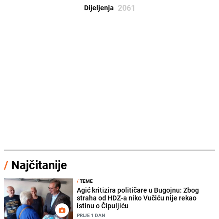
2061
Dijeljenja
/
Najčitanije
/
TEME
Agić kritizira političare u Bugojnu: Zbog
straha od HDZ-a niko Vučiću nije rekao
istinu o Čipuljiću
PRIJE 1 DAN