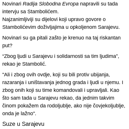
Novinari
Radija Slobodna Evropa
napravili su tada
intervju sa Stambolićem.
Najzanimljiviji su dijelovi koji upravo govore o
Stambolićevim doživljajima u opkoljenom Sarajevu.
Novinari su ga pitali zašto je krenuo na taj riskantan
put?
“
Zbog ljudi u Sarajevu i solidarnosti sa tim ljudima
”,
rekao je Stambolić.
"Ali i zbog ovih ovdje
, koji su bili protiv ubijanja,
razaranja i uništavanja jednog grada i ljudi u njemu
. I
zbog onih koji su time komandovali i upravljali. Kao
što sam tada u Sarajevu rekao, da jednim takvim
činom pokažem da rodoljublje, ako nije čovjekoljublje,
onda je lažno"
.
Suze u Sarajevu