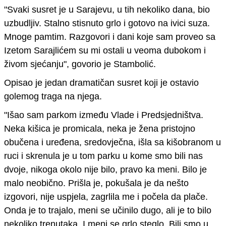
"Svaki susret je u Sarajevu, u tih nekoliko dana, bio
uzbudljiv.
Stalno stisnuto grlo i gotovo na ivici suza.
Mnoge pamtim.
Razgovori i dani koje sam proveo sa
Izetom Sarajlićem
su mi
ostali u veoma dubokom i
živom sjećanju
"
, govorio je Stambolić.
Opisao je jedan dramatičan susret koji je ostavio
golemog traga na njega.
"Išao sam parkom između Vlade i Predsjedništva.
Neka kišica je promicala, neka je žena pristojno
obučena i uređena, sredovječna, išla sa kišobranom u
ruci i skrenula je u tom parku u kome smo bili nas
dvoje, nikoga okolo nije bilo, pravo ka meni. Bilo je
malo neobično. Prišla je,
pokušala je da nešto
izgovori, nije uspjela, zagrlila me i počela da plače.
Onda je to trajalo, meni se učinilo dugo, ali je to bilo
nekoliko trenutaka. I meni se grlo steglo. Bili smo u