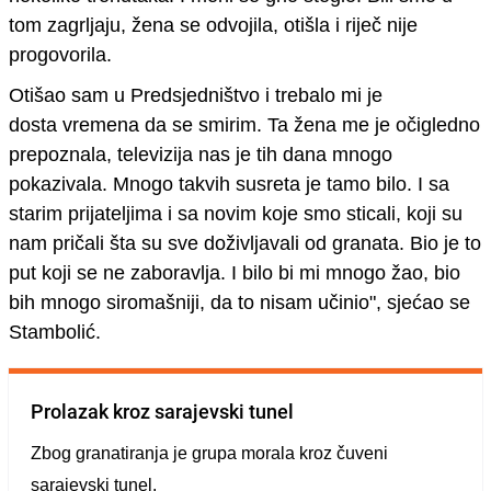
tom zagrljaju, žena se odvojila, otišla i riječ nije
progovorila.
Otišao sam u Predsjedništvo i trebalo mi je
dosta vremena da se smirim.
Ta žena me je očigledno
prepoznala, televizija nas je tih dana mnogo
pokazivala.
Mnogo takvih susreta je tamo bilo. I sa
starim prijateljima i sa novim koje smo sticali, koji su
nam pričali šta su sve doživljavali od granata. Bio je to
put koji se ne zaboravlja. I bilo bi mi mnogo žao, bio
bih mnogo siromašniji, da to nisam učinio", sjećao se
Stambolić.
Prolazak kroz sarajevski tunel
Zbog granatiranja je grupa morala kroz čuveni
sarajevski tunel.