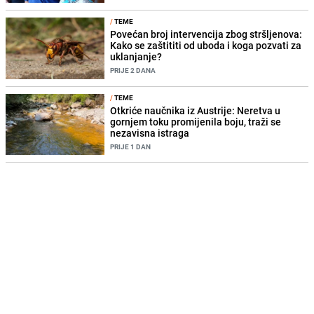
/
TEME
Povećan broj intervencija zbog stršljenova:
Kako se zaštititi od uboda i koga pozvati za
uklanjanje?
PRIJE 2 DANA
/
TEME
Otkriće naučnika iz Austrije: Neretva u
gornjem toku promijenila boju, traži se
nezavisna istraga
PRIJE 1 DAN