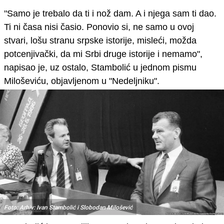
"
Samo je trebalo da ti i nož dam. A i njega sam ti dao.
Ti ni časa nisi časio. Ponovio si, ne samo u ovoj
stvari, lošu stranu srpske istorije, misleći, možda
potcenjivački, da mi Srbi druge istorije i nemamo
"
,
napisao je, uz ostalo, Stambolić u jednom
pismu
Miloševiću
, objavljenom u "Nedeljniku".
Foto: Arhiv: Ivan Stambolić i Slobodan Milošević