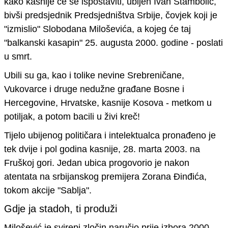
kako
kasnije će se ispostaviti, ubijen
Ivan Stambolić
,
bivši predsjednik Predsjedništva Srbije, čovjek
koji je
"
izmislio
"
Slobodana Miloševića, a kojeg će taj
"
balkanski kasapin
"
25. augusta 2000. godine - poslati
u smrt.
Ubili su ga, kao i tolike nevine Srebreničane,
Vukovarce i druge nedužne građane Bosne i
Hercegovine, Hrvatske, kasnije Kosova - metkom u
potiljak, a potom bacili u živi kreč!
Tijelo ubijenog političara i intelektualca pronađeno je
tek dvije i pol godina kasnije, 28. marta 2003. na
Fruškoj gori. Jedan ubica progovorio je nakon
atentata na srbijanskog premijera
Zorana Đinđića
,
tokom akcije "Sablja".
Gdje ja stadoh, ti produži
Milošević
je svirepi zločin
naručio prije izbora 2000.