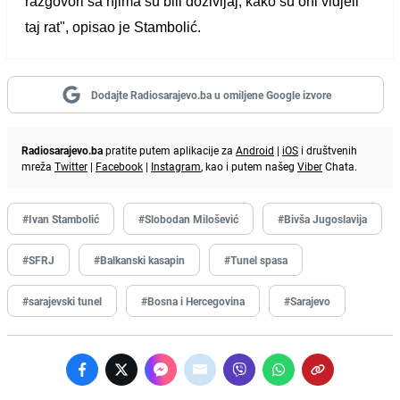
razgovori sa njima su bili doživljaj, kako su oni vidjeli
taj rat"
, opisao je Stambolić.
Dodajte Radiosarajevo.ba u omiljene Google izvore
Radiosarajevo.ba
pratite putem aplikacije za
Android
|
iOS
i društvenih
mreža
Twitter
|
Facebook
|
Instagram
, kao i putem našeg
Viber
Chata.
#Ivan Stambolić
#Slobodan Milošević
#Bivša Jugoslavija
#SFRJ
#Balkanski kasapin
#Tunel spasa
#sarajevski tunel
#Bosna i Hercegovina
#Sarajevo