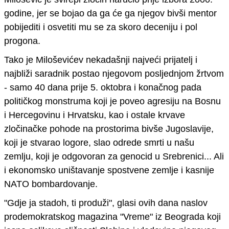
godine, jer se bojao da ga
će ga njegov bivši mentor
pobijedi
ti i osvetiti mu se za skoro deceniju i pol
progona.
Tako je Miloševićev nekadašnji najveći prijatelj i
najbliži saradnik postao njegovom posljednjom žrtvom
- samo 40 dana prije 5. oktobra i konačnog pada
političkog monstruma koji je poveo agresiju na Bosnu
i Hercegovinu i Hrvatsku, kao i ostale krvave
zločinačke pohode na prostorima bivše Jugoslavije,
koji je stvarao logore, slao odrede smrti u našu
zemlju, koji je odgovoran za genocid u Srebrenici... Ali
i ekonomsko uništavanje spostvene zemlje i kasnije
NATO bombardovanje.
"
Gdje ja stadoh, ti produži
"
, glasi ovih dana naslov
prodemokratskog magazina
"
Vreme
"
iz Beograda koji