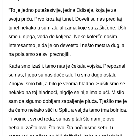
“To je jedno putešestvije, jedna Odiseja, koja je za
svoju priču. Prvo kroz taj tunel.
Doveli su nas pred taj
tunel nekako u sumrak, ulicama koje su zaštićene. Ušli
smo u njega, voda do koljena.
Neko koferče nosim.
Interesantno je da je on devetsto i nešto metara dug, a
na pola smo se svi preznojili.
Kada smo izašli, tamo nas je čekala vojska.
Prepoznali
su nas, lijepo su nas dočekali.
Tu smo dugo ostali.
Znojavi smo bili, a bilo je veoma hladno. Sušili smo se
nekako na toj hladnoći, nigdje se nije imalo ući. Mislio
sam da sigurno dobijam zapaljenje pluća. Tješilo me je
da ćemo nekako stići u Split, a valjda tamo ima bolnica.
Ti vojnici, svi od reda, su nas pitali što nam je ovo
trebalo, zašto ovo, što ovo, šta počinismo sebi. Ti