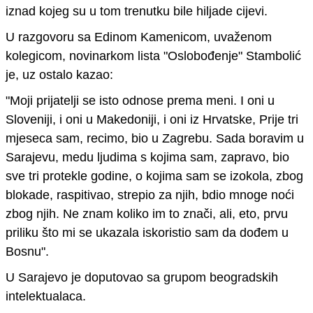
iznad kojeg su u tom trenutku bile hiljade cijevi
.
U razgovoru sa
Edinom Kamenicom
,
uvaženom
kolegicom,
novinarkom lista "Oslobođenje" Stambolić
je, uz ostalo kazao:
"Moji prijatelji se isto odnose prema meni. I oni u
Sloveniji, i oni u Makedoniji, i oni iz Hrvatske,
Prije tri
mjeseca sam, recimo, bio u Zagrebu. Sada boravim u
Sarajevu, medu ljudima s kojima sam, zapravo, bio
sve tri protekle godine, o kojima sam se izokola, zbog
blokade, raspitivao, strepio za njih, bdio mnoge noći
zbog njih.
Ne znam koliko im to znači, ali, eto, prvu
priliku što mi se ukazala iskoristio sam da dođem u
Bosnu".
U Sarajevo je doputovao sa grupom beogradskih
intelektualaca.