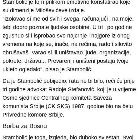
Stambolić
je tom prilikom
emotivno konstatirao koje
su dimenzije Miloševićeve izdaje.
"Izolovao si me od svih i svega, računajući i na moje,
tebi dobro poznate ljudske osobine.
U tri i po godine
zgusnuo si i isprobao sve najcrnje i najgore iz onog
vremena na koje se, inače, na rečima, rado i silovito
obrušavaš. Varao si ili uništavao ljude, organizacije,
pokrete, državu... Prevareni i uništeni postaju tvoje
ukleto ogledalo
", pisao je Stambolić.
Da je Stambolić pobijedio, rata ne bi bilo
, reći će prije
tri godine
advokat
Radoje Stefanović
, koji je u v
rijeme
Osme sjednice Centralnog komiteta Saveza
komunista Srbije (CK SKS) 1987. godine bio na čelu
Privredne komore Srbije.
Borba za Bosnu
Stambolić je toga, izgleda, bio duboko svjestan.
Svoj