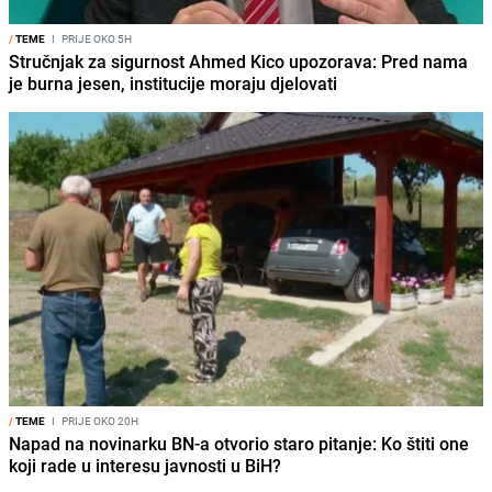
/
TEME
I
PRIJE OKO 5H
Stručnjak za sigurnost Ahmed Kico upozorava: Pred nama
je burna jesen, institucije moraju djelovati
/
TEME
I
PRIJE OKO 20H
Napad na novinarku BN-a otvorio staro pitanje: Ko štiti one
koji rade u interesu javnosti u BiH?