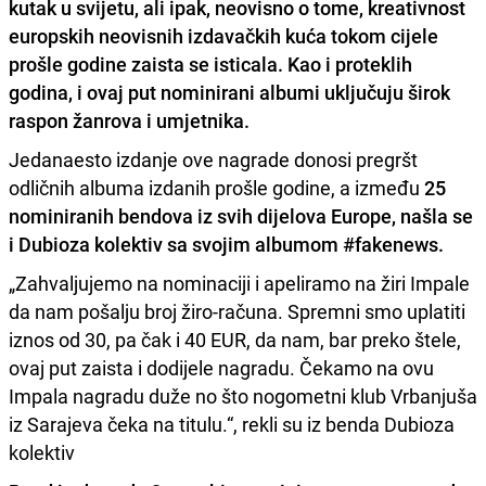
kutak u svijetu, ali ipak, neovisno o tome, kreativnost
europskih neovisnih izdavačkih kuća
tokom cijele
prošle godine zaista se isticala. Kao i proteklih
godina, i ovaj put nominirani albumi uključuju širok
raspon žanrova i umjetnika.
Jedanaesto izdanje ove nagrade donosi pregršt
odličnih albuma izdanih prošle godine, a između
25
nominiranih bendova iz svih dijelova Europe, našla se
i Dubioza kolektiv sa svojim albumom #fakenews.
„Zahvaljujemo na nominaciji i apeliramo na žiri Impale
da nam pošalju broj žiro-računa. Spremni smo uplatiti
iznos od 30, pa čak i 40 EUR, da nam, bar preko štele,
ovaj put zaista i dodijele nagradu. Čekamo na ovu
Impala nagradu duže no što nogometni klub Vrbanjuša
iz Sarajeva čeka na titulu.“, rekli su iz benda Dubioza
kolektiv