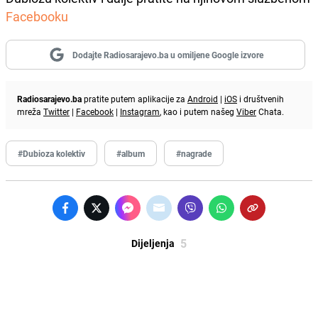
Facebooku
Dodajte Radiosarajevo.ba u omiljene Google izvore
Radiosarajevo.ba
pratite putem aplikacije za
Android
|
iOS
i društvenih
mreža
Twitter
|
Facebook
|
Instagram
, kao i putem našeg
Viber
Chata.
#Dubioza kolektiv
#album
#nagrade
5
Dijeljenja