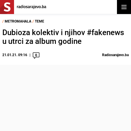
Otvor
/
METROMAHALA
/
TEME
Dubioza kolektiv i njihov #fakenews
u utrci za album godine
21.01.21. 09:16
Radiosarajevo.ba
0