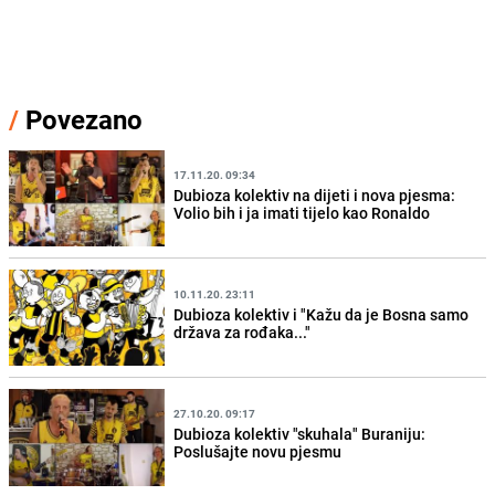
/
Povezano
17.11.20. 09:34
Dubioza kolektiv na dijeti i nova pjesma:
Volio bih i ja imati tijelo kao Ronaldo
10.11.20. 23:11
Dubioza kolektiv i "Kažu da je Bosna samo
država za rođaka..."
27.10.20. 09:17
Dubioza kolektiv "skuhala" Buraniju:
Poslušajte novu pjesmu