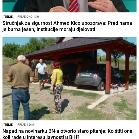
/
TEME
I
PRIJE OKO 13H
Stručnjak za sigurnost Ahmed Kico upozorava: Pred nama
je burna jesen, institucije moraju djelovati
/
TEME
I
PRIJE 1 DAN
Napad na novinarku BN-a otvorio staro pitanje: Ko štiti one
koji rade u interesu javnosti u BiH?