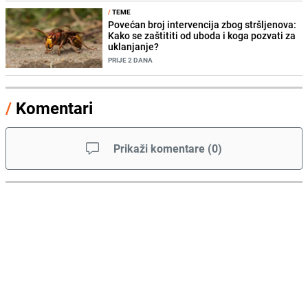
/
TEME
Povećan broj intervencija zbog stršljenova:
Kako se zaštititi od uboda i koga pozvati za
uklanjanje?
PRIJE 2 DANA
/
Komentari
Prikaži komentare
(
0
)