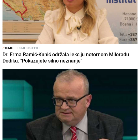
/
TEME
I
PRIJE OKO 11H
Dr. Erma Ramić-Kunić održala lekciju notornom Miloradu
Dodiku: "Pokazujete silno neznanje"