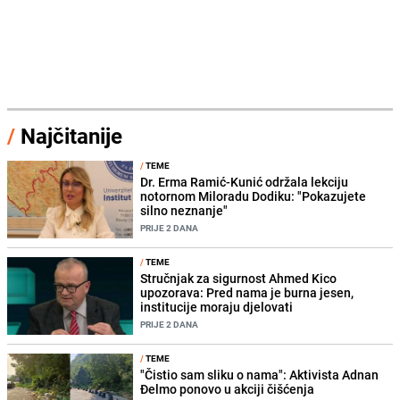
/
Najčitanije
/
TEME
Dr. Erma Ramić-Kunić održala lekciju
notornom Miloradu Dodiku: "Pokazujete
silno neznanje"
PRIJE 2 DANA
/
TEME
Stručnjak za sigurnost Ahmed Kico
upozorava: Pred nama je burna jesen,
institucije moraju djelovati
PRIJE 2 DANA
/
TEME
"Čistio sam sliku o nama": Aktivista Adnan
Đelmo ponovo u akciji čišćenja