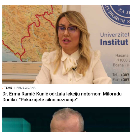
/
TEME
I
PRIJE 2 DANA
Dr. Erma Ramić-Kunić održala lekciju notornom Miloradu
Dodiku: "Pokazujete silno neznanje"