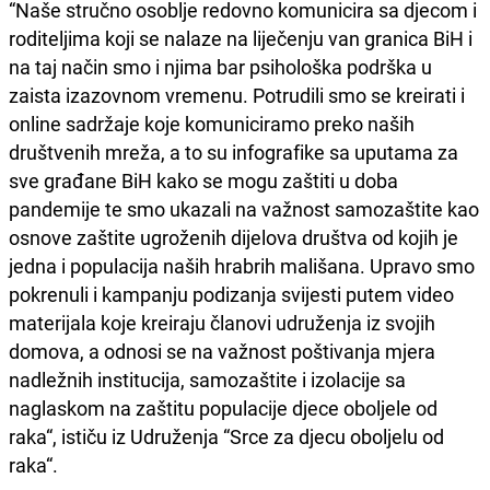
“Naše stručno osoblje redovno komunicira sa djecom i
roditeljima koji se nalaze na liječenju van granica BiH i
na taj način smo i njima bar psihološka podrška u
zaista izazovnom vremenu. Potrudili smo se kreirati i
online sadržaje koje komuniciramo preko naših
društvenih mreža, a to su infografike sa uputama za
sve građane BiH kako se mogu zaštiti u doba
pandemije te smo ukazali na važnost samozaštite kao
osnove zaštite ugroženih dijelova društva od kojih je
jedna i populacija naših hrabrih mališana. Upravo smo
pokrenuli i kampanju podizanja svijesti putem video
materijala koje kreiraju članovi udruženja iz svojih
domova, a odnosi se na važnost poštivanja mjera
nadležnih institucija, samozaštite i izolacije sa
naglaskom na zaštitu populacije djece oboljele od
raka“, ističu iz Udruženja “Srce za djecu oboljelu od
raka“.