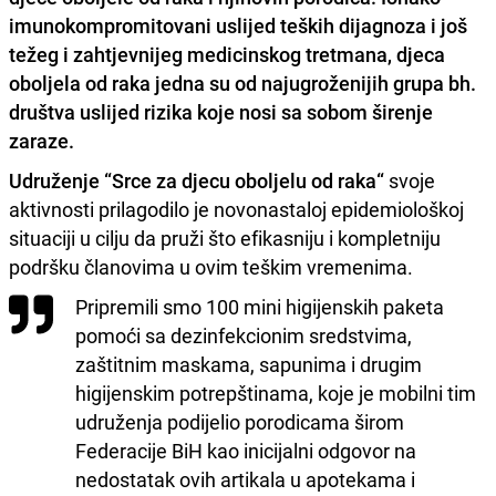
imunokompromitovani uslijed teških dijagnoza i još
težeg i zahtjevnijeg medicinskog tretmana, djeca
oboljela od raka jedna su od najugroženijih grupa bh.
društva uslijed rizika koje nosi sa sobom širenje
zaraze.
Udruženje “Srce za djecu oboljelu od raka“
svoje
aktivnosti prilagodilo je novonastaloj epidemiološkoj
situaciji u cilju da pruži što efikasniju i kompletniju
podršku članovima u ovim teškim vremenima.
Pripremili smo 100 mini higijenskih paketa
pomoći sa dezinfekcionim sredstvima,
zaštitnim maskama, sapunima i drugim
higijenskim potrepštinama, koje je mobilni tim
udruženja podijelio porodicama širom
Federacije BiH kao inicijalni odgovor na
nedostatak ovih artikala u apotekama i