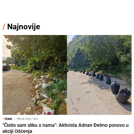
/
Najnovije
/
TEME
I
PRIJE OKO 19H
"Čistio sam sliku o nama": Aktivista Adnan Đelmo ponovo u
akciji čišćenja