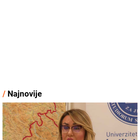
/
Najnovije