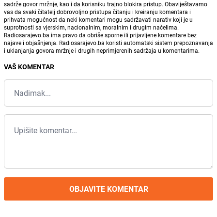
sadrže govor mržnje, kao i da korisniku trajno blokira pristup. Obaviještavamo
vas da svaki čitatelj dobrovoljno pristupa čitanju i kreiranju komentara i
prihvata mogućnost da neki komentari mogu sadržavati narativ koji je u
suprotnosti sa vjerskim, nacionalnim, moralnim i drugim načelima.
Radiosarajevo.ba ima pravo da obriše sporne ili prijavljene komentare bez
najave i objašnjenja. Radiosarajevo.ba koristi automatski sistem prepoznavanja
i uklanjanja govora mržnje i drugih neprimjerenih sadržaja u komentarima.
VAŠ KOMENTAR
OBJAVITE KOMENTAR