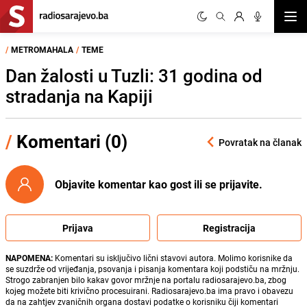
Otvor
/
METROMAHALA
/
TEME
Dan žalosti u Tuzli: 31 godina od
stradanja na Kapiji
/
Komentari (0)
Povratak na članak
Objavite komentar kao gost ili se prijavite.
Prijava
Registracija
NAPOMENA:
Komentari su isključivo lični stavovi autora. Molimo korisnike da
se suzdrže od vrijeđanja, psovanja i pisanja komentara koji podstiču na mržnju.
Strogo zabranjen bilo kakav govor mržnje na portalu radiosarajevo.ba, zbog
kojeg možete biti krivično procesuirani. Radiosarajevo.ba ima pravo i obavezu
da na zahtjev zvaničnih organa dostavi podatke o korisniku čiji komentari