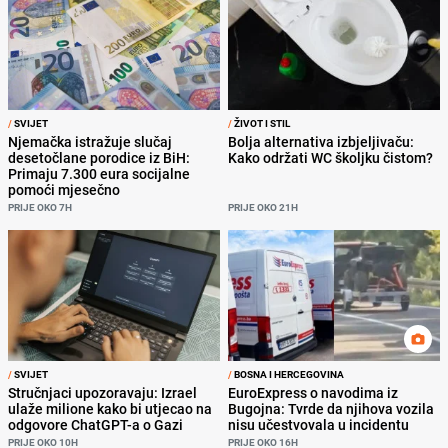
/
SVIJET
/
ŽIVOT I STIL
Njemačka istražuje slučaj
Bolja alternativa izbjeljivaču:
desetočlane porodice iz BiH:
Kako održati WC školjku čistom?
Primaju 7.300 eura socijalne
pomoći mjesečno
PRIJE OKO 7H
PRIJE OKO 21H
/
SVIJET
/
BOSNA I HERCEGOVINA
Stručnjaci upozoravaju: Izrael
EuroExpress o navodima iz
ulaže milione kako bi utjecao na
Bugojna: Tvrde da njihova vozila
odgovore ChatGPT-a o Gazi
nisu učestvovala u incidentu
PRIJE OKO 10H
PRIJE OKO 16H