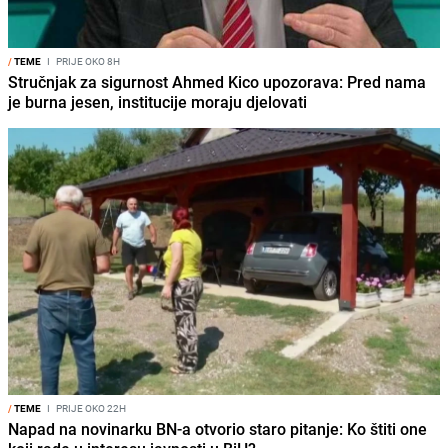
/
TEME
I
PRIJE OKO 8H
Stručnjak za sigurnost Ahmed Kico upozorava: Pred nama
je burna jesen, institucije moraju djelovati
/
TEME
I
PRIJE OKO 22H
Napad na novinarku BN-a otvorio staro pitanje: Ko štiti one