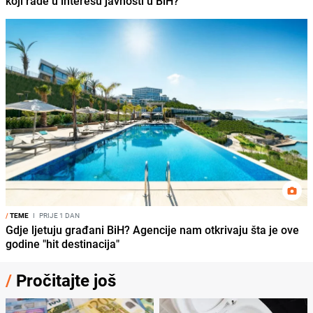
koji rade u interesu javnosti u BiH?
/
TEME
I
PRIJE 1 DAN
Gdje ljetuju građani BiH? Agencije nam otkrivaju šta je ove
godine "hit destinacija"
/
Pročitajte još