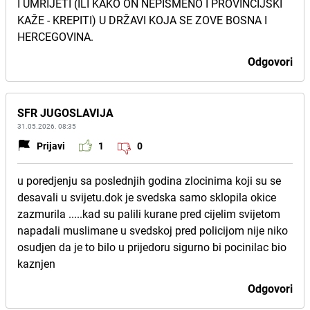
I UMRIJETI (ILI KAKO ON NEPISMENO I PROVINCIJSKI
KAŽE - KREPITI) U DRŽAVI KOJA SE ZOVE BOSNA I
HERCEGOVINA.
Odgovori
SFR JUGOSLAVIJA
31.05.2026. 08:35
Prijavi
1
0
u poredjenju sa poslednjih godina zlocinima koji su se
desavali u svijetu.dok je svedska samo sklopila okice
zazmurila .....kad su palili kurane pred cijelim svijetom
napadali muslimane u svedskoj pred policijom nije niko
osudjen da je to bilo u prijedoru sigurno bi pocinilac bio
kaznjen
Odgovori