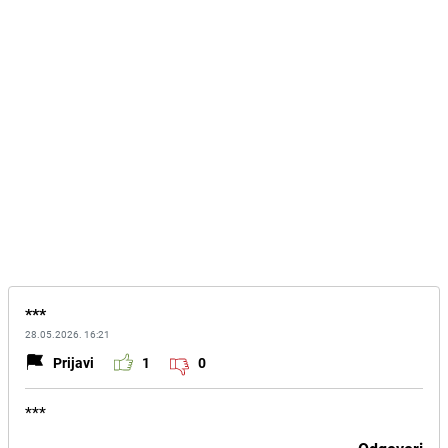
***
28.05.2026. 16:21
Prijavi
1
0
***