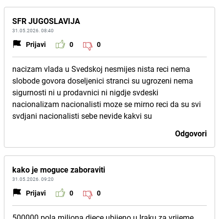
SFR JUGOSLAVIJA
31.05.2026. 08:40
Prijavi
0
0
nacizam vlada u Svedskoj nesmijes nista reci nema
slobode govora doseljenici stranci su ugrozeni nema
sigurnosti ni u prodavnici ni nigdje svdeski
nacionalizam nacionalisti moze se mirno reci da su svi
svdjani nacionalisti sebe nevide kakvi su
Odgovori
kako je moguce zaboraviti
31.05.2026. 09:20
Prijavi
0
0
500000 pola miliona djece ubijeno u Iraku za vrijeme