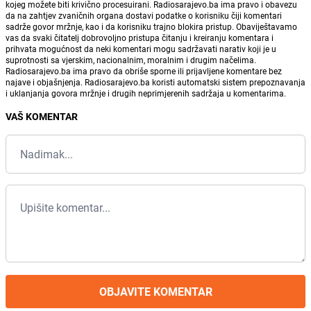
kojeg možete biti krivično procesuirani. Radiosarajevo.ba ima pravo i obavezu
da na zahtjev zvaničnih organa dostavi podatke o korisniku čiji komentari
sadrže govor mržnje, kao i da korisniku trajno blokira pristup. Obaviještavamo
vas da svaki čitatelj dobrovoljno pristupa čitanju i kreiranju komentara i
prihvata mogućnost da neki komentari mogu sadržavati narativ koji je u
suprotnosti sa vjerskim, nacionalnim, moralnim i drugim načelima.
Radiosarajevo.ba ima pravo da obriše sporne ili prijavljene komentare bez
najave i objašnjenja. Radiosarajevo.ba koristi automatski sistem prepoznavanja
i uklanjanja govora mržnje i drugih neprimjerenih sadržaja u komentarima.
VAŠ KOMENTAR
OBJAVITE KOMENTAR