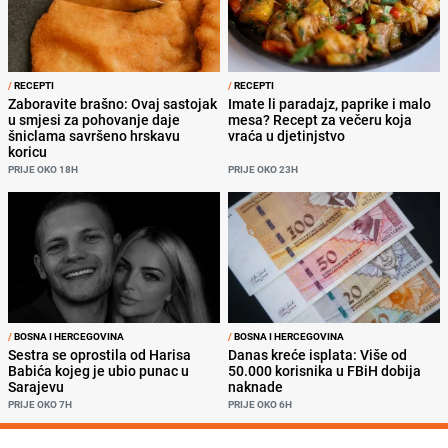
/
RECEPTI
/
RECEPTI
Zaboravite brašno: Ovaj sastojak
Imate li paradajz, paprike i malo
u smjesi za pohovanje daje
mesa? Recept za večeru koja
šniclama savršeno hrskavu
vraća u djetinjstvo
koricu
PRIJE OKO 18H
PRIJE OKO 23H
/
BOSNA I HERCEGOVINA
/
BOSNA I HERCEGOVINA
Sestra se oprostila od Harisa
Danas kreće isplata: Više od
Babića kojeg je ubio punac u
50.000 korisnika u FBiH dobija
Sarajevu
naknade
PRIJE OKO 7H
PRIJE OKO 6H