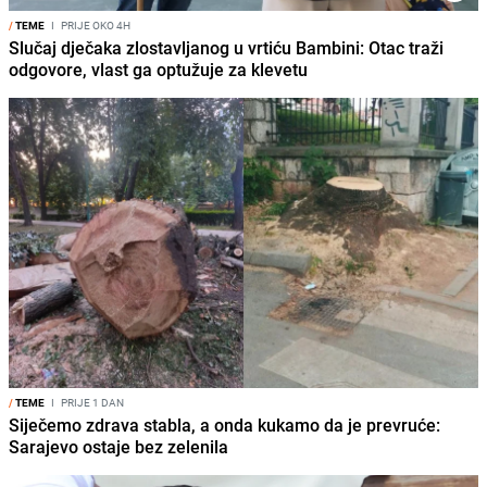
/
TEME
I
PRIJE OKO 4H
Slučaj dječaka zlostavljanog u vrtiću Bambini: Otac traži
odgovore, vlast ga optužuje za klevetu
/
TEME
I
PRIJE 1 DAN
Siječemo zdrava stabla, a onda kukamo da je prevruće:
Sarajevo ostaje bez zelenila