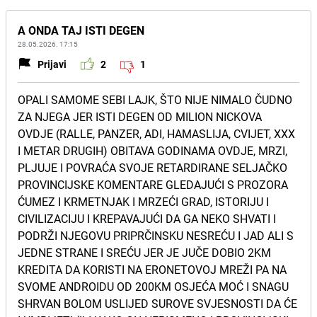
A ONDA TAJ ISTI DEGEN
28.05.2026. 17:15
Prijavi
2
1
OPALI SAMOME SEBI LAJK, ŠTO NIJE NIMALO ČUDNO
ZA NJEGA JER ISTI DEGEN OD MILION NICKOVA
OVDJE (RALLE, PANZER, ADI, HAMASLIJA, CVIJET, XXX
I METAR DRUGIH) OBITAVA GODINAMA OVDJE, MRZI,
PLJUJE I POVRAĆA SVOJE RETARDIRANE SELJAČKO
PROVINCIJSKE KOMENTARE GLEDAJUĆI S PROZORA
ĆUMEZ I KRMETNJAK I MRZEĆI GRAD, ISTORIJU I
CIVILIZACIJU I KREPAVAJUĆI DA GA NEKO SHVATI I
PODRŽI NJEGOVU PRIPRČINSKU NESREĆU I JAD ALI S
JEDNE STRANE I SREĆU JER JE JUČE DOBIO 2KM
KREDITA DA KORISTI NA ERONETOVOJ MREŽI PA NA
SVOME ANDROIDU OD 200KM OSJEĆA MOĆ I SNAGU
SHRVAN BOLOM USLIJED SUROVE SVJESNOSTI DA ĆE