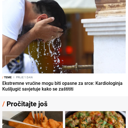
/
TEME
I
PRIJE 1 DAN
Ekstremne vrućine mogu biti opasne za srce: Kardiologinja
Kušljugić savjetuje kako se zaštititi
/
Pročitajte još