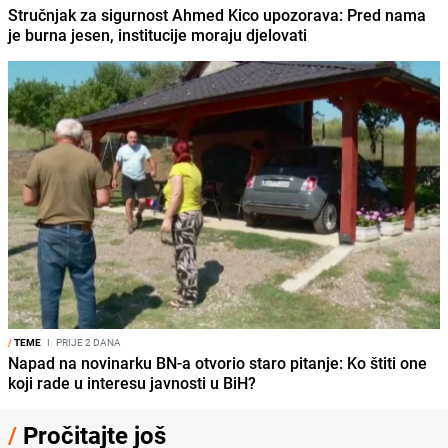
Stručnjak za sigurnost Ahmed Kico upozorava: Pred nama
je burna jesen, institucije moraju djelovati
/
TEME
I
PRIJE 2 DANA
Napad na novinarku BN-a otvorio staro pitanje: Ko štiti one
koji rade u interesu javnosti u BiH?
/
Pročitajte još