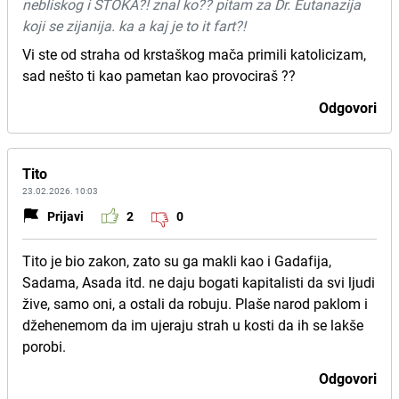
nebliskog i STOKA?! znal ko?? pitam za Dr. Eutanazija
koji se zijanija. ka a kaj je to it fart?!
Vi ste od straha od krstaškog mača primili katolicizam,
sad nešto ti kao pametan kao provociraš ??
Odgovori
Tito
23.02.2026. 10:03
Prijavi
2
0
Tito je bio zakon, zato su ga makli kao i Gadafija,
Sadama, Asada itd. ne daju bogati kapitalisti da svi ljudi
žive, samo oni, a ostali da robuju. Plaše narod paklom i
džehenemom da im ujeraju strah u kosti da ih se lakše
porobi.
Odgovori