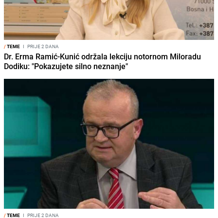
/
TEME
I
PRIJE 2 DANA
Dr. Erma Ramić-Kunić održala lekciju notornom Miloradu
Dodiku: "Pokazujete silno neznanje"
/
TEME
I
PRIJE 2 DANA