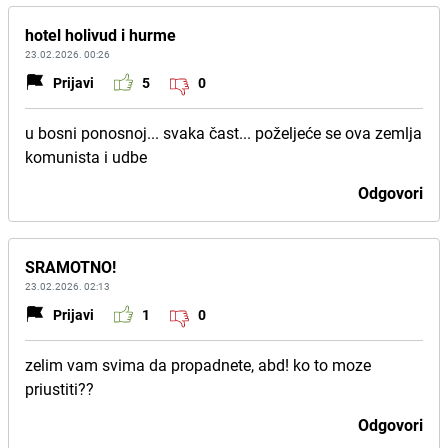
hotel holivud i hurme
23.02.2026. 00:26
Prijavi
5
0
u bosni ponosnoj... svaka čast... poželjeće se ova zemlja
komunista i udbe
Odgovori
SRAMOTNO!
23.02.2026. 02:13
Prijavi
1
0
zelim vam svima da propadnete, abd! ko to moze
priustiti??
Odgovori