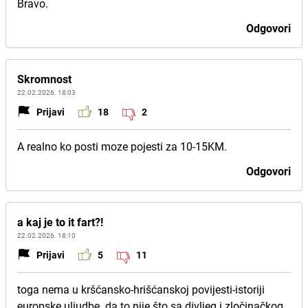
Bravo.
Odgovori
Skromnost
22.02.2026. 18:03
Prijavi
18
2
A realno ko posti moze pojesti za 10-15KM.
Odgovori
a kaj je to it fart?!
22.02.2026. 18:10
Prijavi
5
11
toga nema u kršćansko-hrišćanskoj povijesti-istoriji
europske uljudbe. da to nije što sa divljeg i zločinačkog