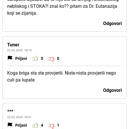
nebliskog i STOKA?! znal ko?? pitam za Dr. Eutanazija
koji se zijanija.
Odgovori
Tuner
22.02.2026. 18:19
Prijavi
5
0
Koga briga sta ste provjerili. Niste nista provjerili nego
culi pa lupate
Odgovori
***
22.02.2026. 18:31
Prijavi
4
1