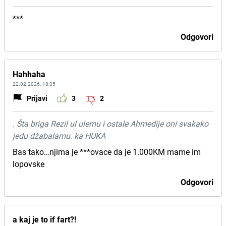
***
Odgovori
Hahhaha
22.02.2026. 18:35
Prijavi
3
2
. Šta briga Rezil ul ulemu i ostale Ahmedije oni svakako
jedu džabalamu. ka HUKA
Bas tako…njima je ***ovace da je 1.000KM mame im
lopovske
Odgovori
a kaj je to if fart?!