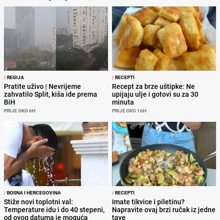
/
REGIJA
/
RECEPTI
Pratite uživo | Nevrijeme
Recept za brze uštipke: Ne
zahvatilo Split, kiša ide prema
upijaju ulje i gotovi su za 30
BiH
minuta
PRIJE OKO 6H
PRIJE OKO 16H
/
BOSNA I HERCEGOVINA
/
RECEPTI
Stiže novi toplotni val:
Imate tikvice i piletinu?
Temperature idu i do 40 stepeni,
Napravite ovaj brzi ručak iz jedne
od ovog datuma je moguća
tave