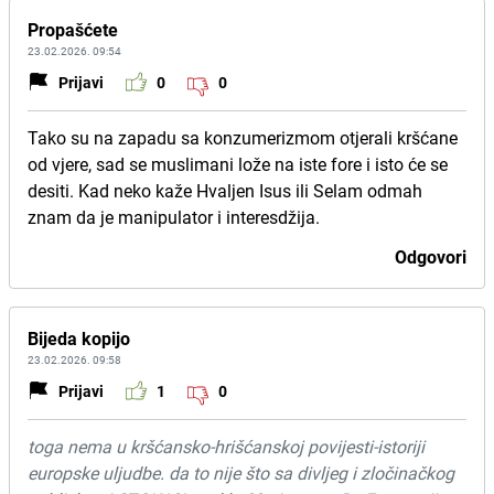
Propašćete
23.02.2026. 09:54
Prijavi
0
0
Tako su na zapadu sa konzumerizmom otjerali kršćane
od vjere, sad se muslimani lože na iste fore i isto će se
desiti. Kad neko kaže Hvaljen Isus ili Selam odmah
znam da je manipulator i interesdžija.
Odgovori
Bijeda kopijo
23.02.2026. 09:58
Prijavi
1
0
toga nema u kršćansko-hrišćanskoj povijesti-istoriji
europske uljudbe. da to nije što sa divljeg i zločinačkog