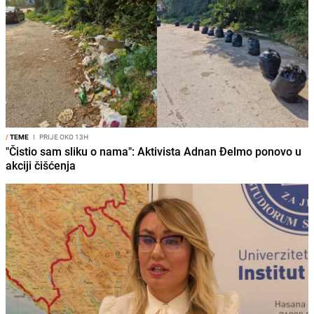
/
TEME
I
PRIJE OKO 13H
"Čistio sam sliku o nama": Aktivista Adnan Đelmo ponovo u
akciji čišćenja