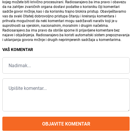
kojeg možete biti krivično procesuirani. Radiosarajevo.ba ima pravo i obavezu
da na zahtjev zvaničnih organa dostavi podatke o korisniku čiji komentari
sadrže govor mržnje, kao i da korisniku trajno blokira pristup. Obaviještavamo
vas da svaki čitatelj dobrovoljno pristupa čitanju i kreiranju komentara i
prihvata mogućnost da neki komentari mogu sadržavati narativ koji je u
suprotnosti sa vjerskim, nacionalnim, moralnim i drugim načelima.
Radiosarajevo.ba ima pravo da obriše sporne ili prijavljene komentare bez
najave i objašnjenja. Radiosarajevo.ba koristi automatski sistem prepoznavanja
i uklanjanja govora mržnje i drugih neprimjerenih sadržaja u komentarima.
VAŠ KOMENTAR
OBJAVITE KOMENTAR