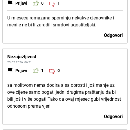
Prijavi
0
1
U mjesecu ramazana spominju nekakve cjenovnike i
menije ne bi li zaradili smrdovi ugostiteljski.
Odgovori
Nezajažljivost
23.02.2026. 06:21
Prijavi
1
0
sa molitvom nema dodira a sa oprosti i još manje uz
ove cijene samo bogati jedni drugima praštanju da bi
bili još i više bogati.Tako da ovaj mjesec gubi vrijednost
odnosom prema vjeri
Odgovori