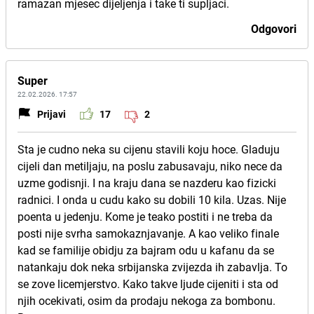
ramazan mjesec dijeljenja i take ti supljaci.
Odgovori
Super
22.02.2026. 17:57
Prijavi
17
2
Sta je cudno neka su cijenu stavili koju hoce. Gladuju
cijeli dan metiljaju, na poslu zabusavaju, niko nece da
uzme godisnji. I na kraju dana se nazderu kao fizicki
radnici. I onda u cudu kako su dobili 10 kila. Uzas. Nije
poenta u jedenju. Kome je teako postiti i ne treba da
posti nije svrha samokaznjavanje. A kao veliko finale
kad se familije obidju za bajram odu u kafanu da se
natankaju dok neka srbijanska zvijezda ih zabavlja. To
se zove licemjerstvo. Kako takve ljude cijeniti i sta od
njih ocekivati, osim da prodaju nekoga za bombonu.