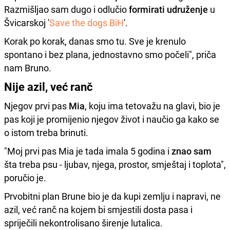
Razmišljao sam dugo i odlučio
formirati udruženje
u
Švicarskoj '
Save the dogs BiH
'.
Korak po korak, danas smo tu. Sve je krenulo
spontano i bez plana, jednostavno smo počeli", priča
nam Bruno.
Nije azil, već ranč
Njegov prvi pas
Mia
, koju ima tetovažu na glavi, bio je
pas koji je promijenio njegov život i naučio ga kako se
o istom treba brinuti.
"Moj prvi pas Mia je tada imala 5 godina i
znao sam
šta treba psu - ljubav, njega, prostor, smještaj i toplota",
poručio je.
Prvobitni plan Brune bio je da kupi zemlju i napravi, ne
azil, već ranč na kojem bi smjestili dosta pasa i
spriječili nekontrolisano širenje lutalica.