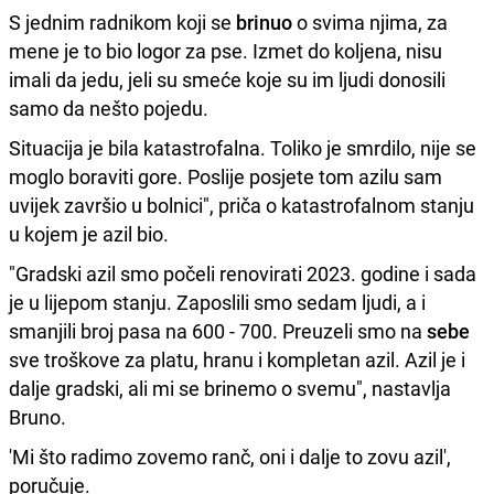
S jednim radnikom koji se
brinuo
o svima njima, za
mene je to bio logor za pse. Izmet do koljena, nisu
imali da jedu, jeli su smeće koje su im ljudi donosili
samo da nešto pojedu.
Situacija je bila katastrofalna. Toliko je smrdilo, nije se
moglo boraviti gore. Poslije posjete tom azilu sam
uvijek završio u bolnici", priča o katastrofalnom stanju
u kojem je azil bio.
"Gradski azil smo počeli renovirati 2023. godine i sada
je u lijepom stanju. Zaposlili smo sedam ljudi, a i
smanjili broj pasa na 600 - 700. Preuzeli smo na
sebe
sve troškove za platu, hranu i kompletan azil. Azil je i
dalje gradski, ali mi se brinemo o svemu", nastavlja
Bruno.
'Mi što radimo zovemo ranč, oni i dalje to zovu azil',
poručuje.