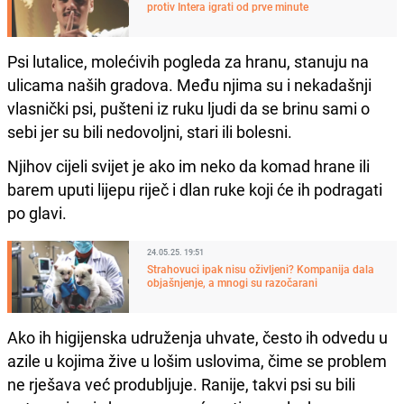
protiv Intera igrati od prve minute
Psi lutalice, molećivih pogleda za hranu, stanuju na
ulicama naših gradova. Među njima su i nekadašnji
vlasnički psi, pušteni iz ruku ljudi da se brinu sami o
sebi jer su bili nedovoljni, stari ili bolesni.
Njihov cijeli svijet je ako im neko da komad hrane ili
barem uputi lijepu riječ i dlan ruke koji će ih podragati
po glavi.
24.05.25. 19:51
Strahovuci ipak nisu oživljeni? Kompanija dala
objašnjenje, a mnogi su razočarani
Ako ih higijenska udruženja uhvate, često ih odvedu u
azile u kojima žive u lošim uslovima, čime se problem
ne rješava već produbljuje. Ranije, takvi psi su bili