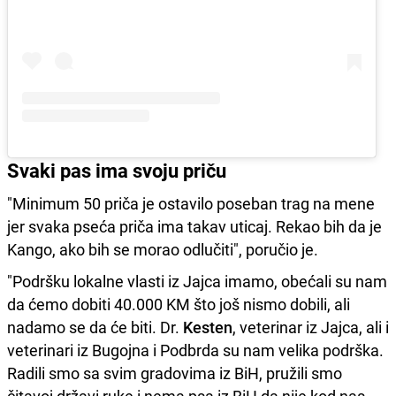
Svaki pas ima svoju priču
"Minimum 50 priča je ostavilo poseban trag na mene
jer svaka pseća priča ima takav uticaj. Rekao bih da je
Kango, ako bih se morao odlučiti", poručio je.
"Podršku lokalne vlasti iz Jajca imamo, obećali su nam
da ćemo dobiti 40.000 KM što još nismo dobili, ali
nadamo se da će biti. Dr.
Kesten
, veterinar iz Jajca, ali i
veterinari iz Bugojna i Podbrda su nam velika podrška.
Radili smo sa svim gradovima iz BiH, pružili smo
čitavoj državi ruke i nema psa iz BiH da nije kod nas.