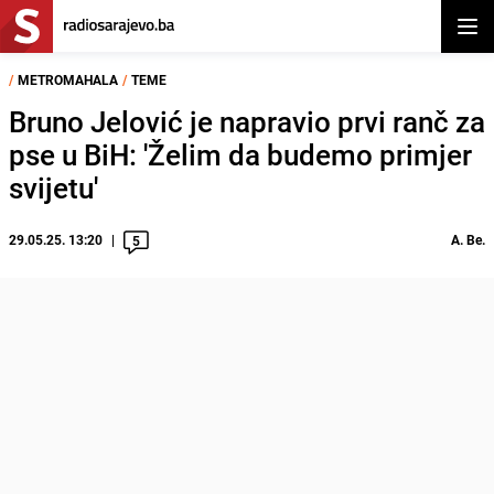
Otvor
/
METROMAHALA
/
TEME
Bruno Jelović je napravio prvi ranč za
pse u BiH: 'Želim da budemo primjer
svijetu'
29.05.25. 13:20
A. Be.
5