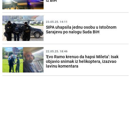
iz BiH
23.05.25. 14:11
SIPA uhapsila jednu osobu u Istočnom
Sarajevu po nalogu Suda BiH
22.05.25. 18:46
'Evo Ramo krenuo da hapsi Mileta': Isak
objavio snimak iz helikoptera, izazvao
lavinu komentara