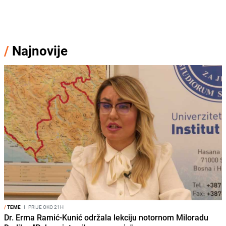
/
Najnovije
/
TEME
I
PRIJE OKO 21H
Dr. Erma Ramić-Kunić održala lekciju notornom Miloradu