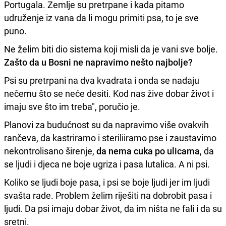
Portugala. Zemlje su pretrpane i kada pitamo
udruženje iz vana da li mogu primiti psa, to je sve
puno.
Ne želim biti dio sistema koji misli da je vani sve bolje.
Zašto da u Bosni ne napravimo nešto najbolje?
Psi su pretrpani na dva kvadrata i onda se nadaju
nečemu što se neće desiti. Kod nas žive dobar život i
imaju sve što im treba", poručio je.
Planovi za budućnost su da napravimo više ovakvih
rančeva, da kastriramo i steriliiramo pse i zaustavimo
nekontrolisano širenje,
da nema cuka po ulicama
, da
se ljudi i djeca ne boje ugriza i pasa lutalica. A ni psi.
Koliko se ljudi boje pasa, i psi se boje ljudi jer im ljudi
svašta rade. Problem želim riješiti na dobrobit pasa i
ljudi. Da psi imaju dobar život, da im ništa ne fali i da su
sretni.