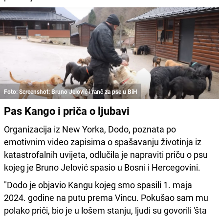
Foto: Screenshot: Bruno Jelović i ranč za pse u BiH
Pas Kango i priča o ljubavi
Organizacija iz New Yorka, Dodo, poznata po
emotivnim video zapisima o spašavanju životinja iz
katastrofalnih uvijeta, odlučila je napraviti priču o psu
kojeg je Bruno Jelović spasio u Bosni i Hercegovini.
"Dodo je objavio Kangu kojeg smo spasili 1. maja
2024. godine na putu prema Vincu. Pokušao sam mu
polako priči, bio je u lošem stanju, ljudi su govorili 'šta