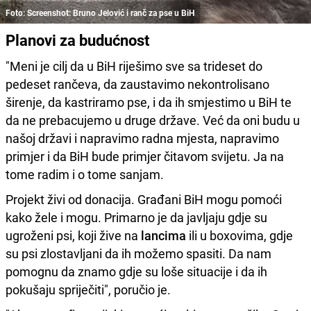
Foto: Screenshot: Bruno Jelović i ranč za pse u BiH
Planovi za budućnost
"Meni je cilj da u BiH riješimo sve sa trideset do
pedeset rančeva, da zaustavimo nekontrolisano
širenje, da kastriramo pse, i da ih smjestimo u BiH te
da ne prebacujemo u druge države. Već da oni budu u
našoj državi i napravimo radna mjesta, napravimo
primjer i da BiH bude primjer čitavom svijetu. Ja na
tome radim i o tome sanjam.
Projekt živi od donacija. Građani BiH mogu pomoći
kako žele i mogu. Primarno je da javljaju gdje su
ugroženi psi, koji žive na
lancima
ili u boxovima, gdje
su psi zlostavljani da ih možemo spasiti. Da nam
pomognu da znamo gdje su loše situacije i da ih
pokušaju spriječiti", poručio je.