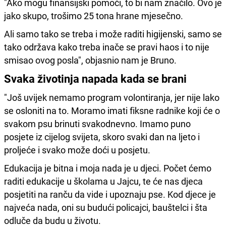
"Ako mogu finansijski pomoći, to bi nam značilo. Ovo je
jako skupo, trošimo 25 tona hrane mjesečno.
Ali samo tako se treba i može raditi higijenski, samo se
tako održava kako treba inače se pravi haos i to nije
smisao ovog posla", objasnio nam je Bruno.
Svaka životinja napada kada se brani
"Još uvijek nemamo program volontiranja, jer nije lako
se osloniti na to. Moramo imati fiksne radnike koji će o
svakom psu brinuti svakodnevno. Imamo puno
posjete iz cijelog svijeta, skoro svaki dan na ljeto i
proljeće i svako može doći u posjetu.
Edukacija je bitna i moja nada je u djeci. Počet ćemo
raditi edukacije u školama u Jajcu, te će nas djeca
posjetiti na ranču da vide i upoznaju pse. Kod djece je
najveća nada, oni su budući policajci, bauštelci i šta
odluče da budu u životu.