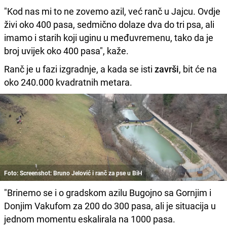
"Kod nas mi to ne zovemo azil, već ranč u Jajcu. Ovdje
živi oko 400 pasa, sedmično dolaze dva do tri psa, ali
imamo i starih koji uginu u međuvremenu, tako da je
broj uvijek oko 400 pasa", kaže.
Ranč je u fazi izgradnje, a kada se isti
završi
, bit će na
oko 240.000 kvadratnih metara.
Foto: Screenshot: Bruno Jelović i ranč za pse u BiH
"Brinemo se i o gradskom azilu Bugojno sa Gornjim i
Donjim Vakufom za 200 do 300 pasa, ali je situacija u
jednom momentu eskalirala na 1000 pasa.