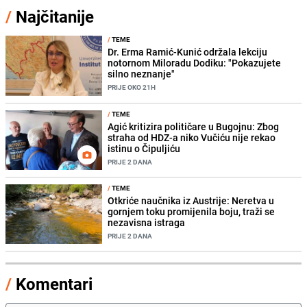
/
Najčitanije
/
TEME
Dr. Erma Ramić-Kunić održala lekciju
notornom Miloradu Dodiku: "Pokazujete
silno neznanje"
PRIJE OKO 21H
/
TEME
Agić kritizira političare u Bugojnu: Zbog
straha od HDZ-a niko Vučiću nije rekao
istinu o Čipuljiću
PRIJE 2 DANA
/
TEME
Otkriće naučnika iz Austrije: Neretva u
gornjem toku promijenila boju, traži se
nezavisna istraga
PRIJE 2 DANA
/
Komentari