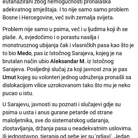
eutanazirani zbog nemogućnosti pronalaska
adekvatnog smještaja. I to nije samo samo problem
Bosne i Hercegovine, već svih zemalja svijeta.
Problem nije samo u psima, već i u ljudima koji ih se
plaše. A, svjedočimo i o porastu nasilja i
monstruoznog ubijanja čak i vlasničkih pasa kao što je
to bio
Medo
, pas iz Istočnog Sarajeva, kojeg je na
brutalan način ubio
Aleksandar M.
iz Istočnog
Sarajeva. Posljednji slučaj za koji javnost zna je pas
Umut
kojeg su volonteri jednog udruženja pronašli sa
dislokacijom vilice uzrokovanom tako što mu je neko
pucao u istu.
U Sarajevu, javnosti su poznati i slučajevi gdje su
psima u usta i anus gurane petarde od strane
maloljetnika, sve do sistematskog udaranja,
zlostavljanja, držanja pasa u neadekvatnim uslovima.
Ili jednostavno, tjeranja od sebe jer su 'prljavi'. Jedan