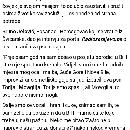
čovjek je svojom misijom to odlučio zaustaviti i pružiti
psima život kakav zaslužuju, oslobođen od straha i
potrebe.
Bruno Jelović
, Bosanac i Hercegovac koji se vratio iz
Švicarske, dao je intervju za portal
Radiosarajevo.ba
o
prvom ranču za pse u Jajcu.
"Prije osam godina sam došao u posjetu porodici u BiH
i tako je spontano krenulo. Vidjeli smo između rodnih
mjesta mog oca i majke, Guče Gore i Nove Bile,
improvizirano smetljište gdje su ljudi izbacili dva psa,
Torija
i
Mowglija
. Torija smo spasili, ali Mowglija uz
sve napore nismo mogli.
Dalje smo se vozali i hranili cuke, snimao sam ih, te
sam želio da pokažem da u BiH imamo cuke koje
trebaju našu pažnju. Neko me pitao 'Zašto ne bi
napravio stranicu za donacije?' nakon nekog vremena.