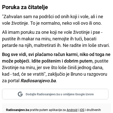
Poruka za čitatelje
"Zahvalan sam na podršci od onih koji i vole, ali i ne
vole životinje. To je normalno, neko voli ovo ili ono.
Ali imam poruku za one koji ne vole životinje i pse -
pustite ih makar na miru, nemojte ih tući, bacati
petarde na njih, maltretirati ih. Ne radite im loše stvari.
Bog sve vidi, svi plaćamo račun karmi, niko od toga ne
može pobjeći. Idite poštenim i dobrim putem
, pustite
životinje na miru, jer sve što loše činiš jednog dana,
kad - tad, će se vratiti", zaključio je Bruno u razgovoru
za portal
Radiosarajevo.ba
.
Dodajte Radiosarajevo.ba u omiljene Google izvore
Radiosarajevo.ba
pratite putem aplikacije za
Android
|
iOS
i društvenih