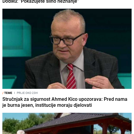
Dodiku: "Pokazujete silno neznanje"
/
TEME
I
PRIJE OKO 23H
Stručnjak za sigurnost Ahmed Kico upozorava: Pred nama
je burna jesen, institucije moraju djelovati