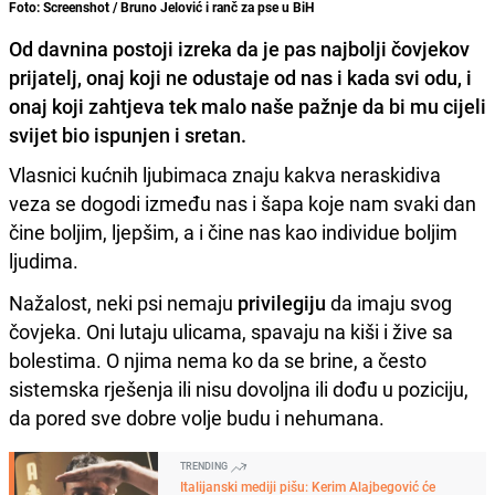
Foto: Screenshot / Bruno Jelović i ranč za pse u BiH
Od davnina postoji izreka da je pas najbolji čovjekov
prijatelj, onaj koji ne odustaje od nas i kada svi odu, i
onaj koji zahtjeva tek malo naše pažnje da bi mu cijeli
svijet bio ispunjen i sretan.
Vlasnici kućnih ljubimaca znaju kakva neraskidiva
veza se dogodi između nas i šapa koje nam svaki dan
čine boljim, ljepšim, a i čine nas kao individue boljim
ljudima.
Nažalost, neki psi nemaju
privilegiju
da imaju svog
čovjeka. Oni lutaju ulicama, spavaju na kiši i žive sa
bolestima. O njima nema ko da se brine, a često
sistemska rješenja ili nisu dovoljna ili dođu u poziciju,
da pored sve dobre volje budu i nehumana.
TRENDING
Italijanski mediji pišu: Kerim Alajbegović će