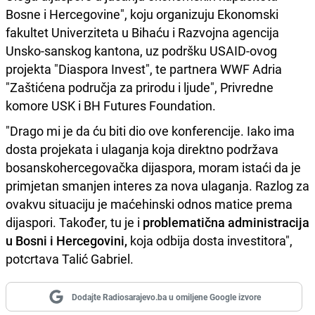
Bosne i Hercegovine", koju organizuju Ekonomski
fakultet Univerziteta u Bihaću i Razvojna agencija
Unsko-sanskog kantona, uz podršku USAID-ovog
projekta "Diaspora Invest", te partnera WWF Adria
"Zaštićena područja za prirodu i ljude", Privredne
komore USK i BH Futures Foundation.
"Drago mi je da ću biti dio ove konferencije. Iako ima
dosta projekata i ulaganja koja direktno podržava
bosanskohercegovačka dijaspora, moram istaći da je
primjetan smanjen interes za nova ulaganja. Razlog za
ovakvu situaciju je maćehinski odnos matice prema
dijaspori. Također, tu je i
problematična administracija
u Bosni i Hercegovini,
koja odbija dosta investitora",
potcrtava Talić Gabriel.
Dodajte Radiosarajevo.ba u omiljene Google izvore