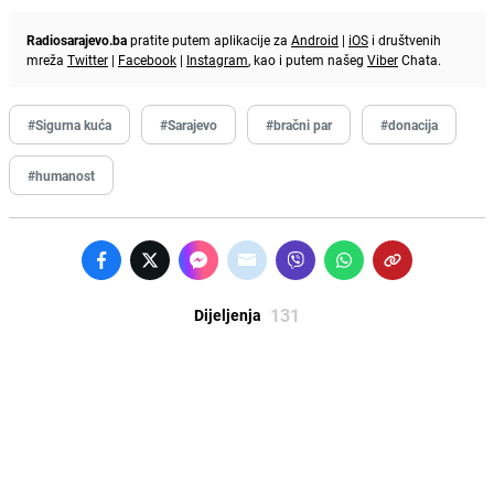
Radiosarajevo.ba
pratite putem aplikacije za
Android
|
iOS
i društvenih
mreža
Twitter
|
Facebook
|
Instagram
, kao i putem našeg
Viber
Chata.
#Sigurna kuća
#Sarajevo
#bračni par
#donacija
#humanost
131
Dijeljenja