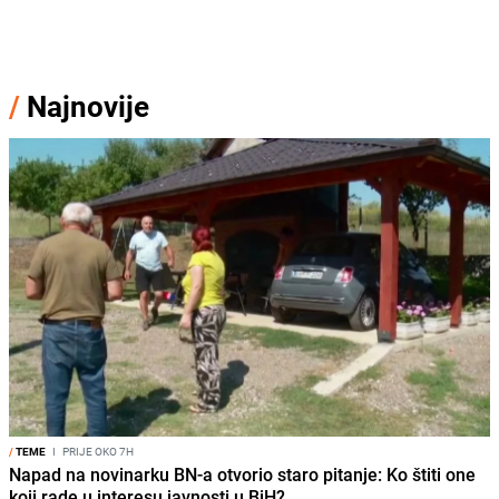
/
Najnovije
/
TEME
I
PRIJE OKO 7H
Napad na novinarku BN-a otvorio staro pitanje: Ko štiti one
koji rade u interesu javnosti u BiH?