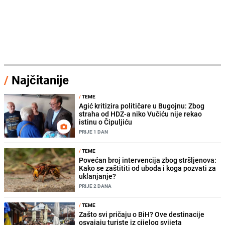
/
Najčitanije
/
TEME
Agić kritizira političare u Bugojnu: Zbog
straha od HDZ-a niko Vučiću nije rekao
istinu o Čipuljiću
PRIJE 1 DAN
/
TEME
Povećan broj intervencija zbog stršljenova:
Kako se zaštititi od uboda i koga pozvati za
uklanjanje?
PRIJE 2 DANA
/
TEME
Zašto svi pričaju o BiH? Ove destinacije
osvajaju turiste iz cijelog svijeta