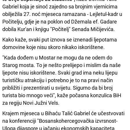
Gabriel koja je sinoć zajedno sa brojnim vjernicima
obilježila 27. noć mjeseca ramazana - Lejletul-kadr u
Počitelju, gdje je na poklon od Džemala ef. Gadare
dobila Kur'an i knjigu "Počitelj" Senada Mičijevića.
Kako kaže, svaki put iznova se iznenadi ljepotama
domovine koje nisu skoro nikako iskorištene.
"Kada dođem u Mostar ne mogu da ne odem do
Starog mosta. To je nešto prelijepo i mislim da naše
ljepote nisu iskorištene. Svaki grad ima neku lijepu
turističku atrakciju i potrebno je to na pravi način
približiti i prezentirati u svijetu. Sigurno da bi broj
turista bio mnogo veći", kaže počasna konzulica BiH
za regiju Novi Južni Vels.
Krajem mjeseca u Bihaću Talić Gabriel će učestvovati
na konferenciji "Bosanskohercegovačka izvrsnost-
Uloga dijaspore u jačanju ekonomskih kapaciteta