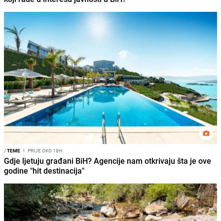
/
TEME
I
PRIJE OKO 18H
Gdje ljetuju građani BiH? Agencije nam otkrivaju šta je ove
godine "hit destinacija"