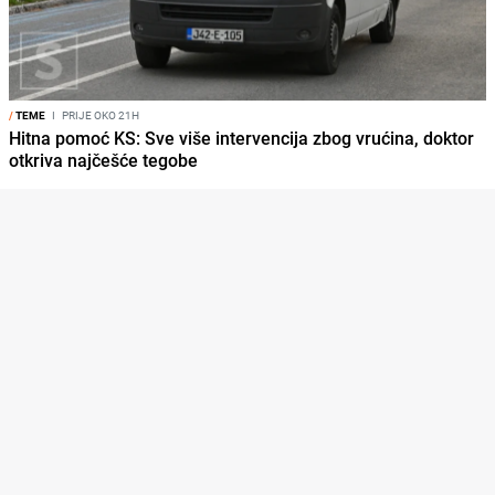
/
TEME
I
PRIJE OKO 21H
Hitna pomoć KS: Sve više intervencija zbog vrućina, doktor
otkriva najčešće tegobe