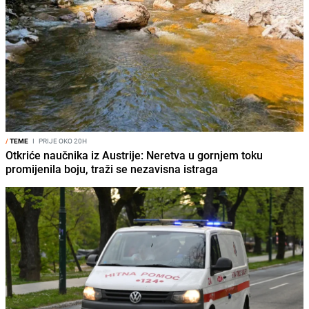
/
TEME
I
PRIJE OKO 20H
Otkriće naučnika iz Austrije: Neretva u gornjem toku
promijenila boju, traži se nezavisna istraga