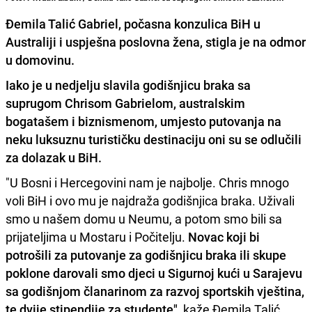
Đemila Talić Gabriel, počasna konzulica BiH u
Australiji i uspješna poslovna žena, stigla je na odmor
u domovinu.
Iako je u nedjelju slavila godišnjicu braka sa
suprugom Chrisom Gabrielom, australskim
bogatašem i biznismenom,
umjesto putovanja na
neku luksuznu turističku destinaciju oni su se odlučili
za dolazak u BiH.
"U Bosni i Hercegovini nam je najbolje. Chris mnogo
voli BiH i ovo mu je najdraža godišnjica braka. Uživali
smo u našem domu u Neumu, a potom smo bili sa
prijateljima u Mostaru i Počitelju.
Novac koji bi
potrošili za putovanje za godišnjicu braka ili skupe
poklone darovali smo djeci u Sigurnoj kući u Sarajevu
sa godišnjom članarinom za razvoj sportskih vještina,
te dvije stipendije za studente",
kaže Đemila Talić