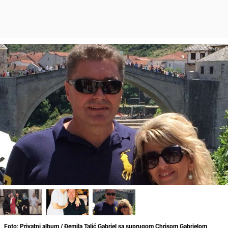
Foto: Privatni album / Đemila Talić Gabriel sa suprugom Chrisom Gabrielom