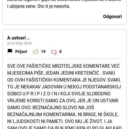
i ubijane zene. Sto ti je nesorta.
Odgovori
A ustvari ..
24.02.2026. 08:23
Prijavi
19
0
SVE OVE FAŠISTIČKE MRZITELJSKE KOMENTARE VEĆ
MJESECIMA PIŠE JEDAN JEDINI KRETENČIĆ . SVAKI
OD OVIH FAŠISTIČKIH KOMENTARA JE NJEGOV. SVAKI.
TO JE NEKAKAV JADOVAN U NEKOJ PODSTANARSKOJ
SOBICI U P R I P I Z D I N I KOJI SVOJE SLOBODNO
VRIJEME KORISTI SAMO ZA OVO, JER JE ON USTVARI
SAMO OVO. BEZNAČAJNO SLOVO NA JOŠ
BEZNAČAJNIJIM KOMENTARIMA. NI BRIGE, NI ŠKOLE,
NI LJUDSKOSTI NI PAMETI. OVO MU JE ŽIVOT. I JA
SAM OVDJE SAMO DA BI NJEMU KENJO PO GLAVI KAD