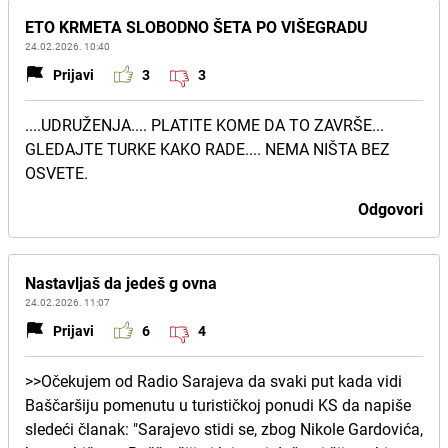
ETO KRMETA SLOBODNO ŠETA PO VIŠEGRADU
24.02.2026. 10:40
Prijavi
3
3
....UDRUŽENJA.... PLATITE KOME DA TO ZAVRŠE...
GLEDAJTE TURKE KAKO RADE.... NEMA NIŠTA BEZ
OSVETE.
Odgovori
Nastavljaš da jedeš g ovna
24.02.2026. 11:07
Prijavi
6
4
>>Očekujem od Radio Sarajeva da svaki put kada vidi
Baščaršiju pomenutu u turističkoj ponudi KS da napiše
sledeći članak: "Sarajevo stidi se, zbog Nikole Gardovića,