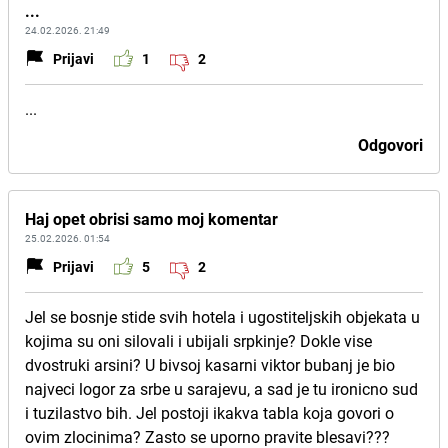
...
24.02.2026. 21:49
Prijavi
1
2
...
Odgovori
Haj opet obrisi samo moj komentar
25.02.2026. 01:54
Prijavi
5
2
Jel se bosnje stide svih hotela i ugostiteljskih objekata u
kojima su oni silovali i ubijali srpkinje? Dokle vise
dvostruki arsini? U bivsoj kasarni viktor bubanj je bio
najveci logor za srbe u sarajevu, a sad je tu ironicno sud
i tuzilastvo bih. Jel postoji ikakva tabla koja govori o
ovim zlocinima? Zasto se uporno pravite blesavi???