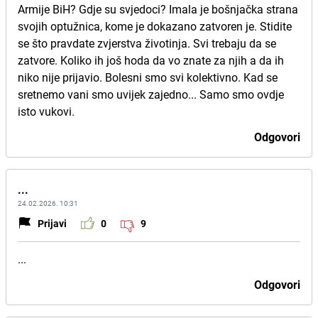
Armije BiH? Gdje su svjedoci? Imala je bošnjačka strana
svojih optužnica, kome je dokazano zatvoren je. Stidite
se što pravdate zvjerstva životinja. Svi trebaju da se
zatvore. Koliko ih još hoda da vo znate za njih a da ih
niko nije prijavio. Bolesni smo svi kolektivno. Kad se
sretnemo vani smo uvijek zajedno... Samo smo ovdje
isto vukovi.
Odgovori
...
24.02.2026. 10:31
Prijavi
0
9
...
Odgovori