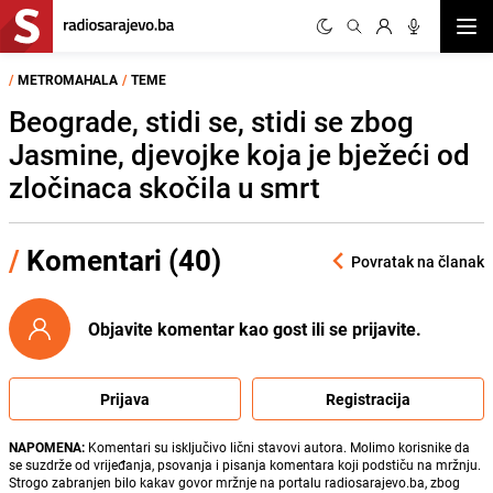
Otvor
/
METROMAHALA
/
TEME
Beograde, stidi se, stidi se zbog
Jasmine, djevojke koja je bježeći od
zločinaca skočila u smrt
/
Komentari (40)
Povratak na članak
Objavite komentar kao gost ili se prijavite.
Prijava
Registracija
NAPOMENA:
Komentari su isključivo lični stavovi autora. Molimo korisnike da
se suzdrže od vrijeđanja, psovanja i pisanja komentara koji podstiču na mržnju.
Strogo zabranjen bilo kakav govor mržnje na portalu radiosarajevo.ba, zbog