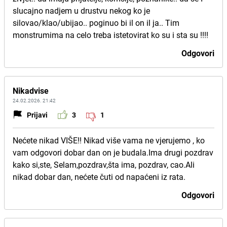
slucajno nadjem u drustvu nekog ko je
silovao/klao/ubijao.. poginuo bi il on il ja.. Tim
monstrumima na celo treba istetovirat ko su i sta su !!!!
Odgovori
Nikadvise
24.02.2026. 21:42
Prijavi
3
1
Nećete nikad VIŠE!! Nikad više vama ne vjerujemo , ko
vam odgovori dobar dan on je budala.Ima drugi pozdrav
kako si,ste, Selam,pozdrav,šta ima, pozdrav, cao.Ali
nikad dobar dan, nećete čuti od napaćeni iz rata.
Odgovori