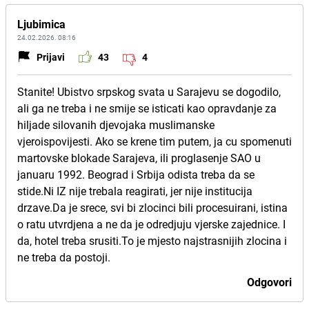
Ljubimica
24.02.2026. 08:16
Prijavi
43
4
Stanite! Ubistvo srpskog svata u Sarajevu se dogodilo,
ali ga ne treba i ne smije se isticati kao opravdanje za
hiljade silovanih djevojaka muslimanske
vjeroispovijesti. Ako se krene tim putem, ja cu spomenuti
martovske blokade Sarajeva, ili proglasenje SAO u
januaru 1992. Beograd i Srbija odista treba da se
stide.Ni IZ nije trebala reagirati, jer nije institucija
drzave.Da je srece, svi bi zlocinci bili procesuirani, istina
o ratu utvrdjena a ne da je odredjuju vjerske zajednice. I
da, hotel treba srusiti.To je mjesto najstrasnijih zlocina i
ne treba da postoji.
Odgovori