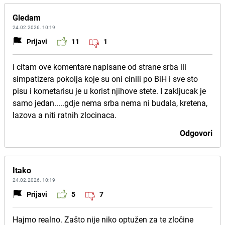
Gledam
24.02.2026. 10:19
Prijavi
11
1
i citam ove komentare napisane od strane srba ili
simpatizera pokolja koje su oni cinili po BiH i sve sto
pisu i kometarisu je u korist njihove stete. I zakljucak je
samo jedan.....gdje nema srba nema ni budala, kretena,
lazova a niti ratnih zlocinaca.
Odgovori
Itako
24.02.2026. 10:19
Prijavi
5
7
Hajmo realno. Zašto nije niko optužen za te zločine