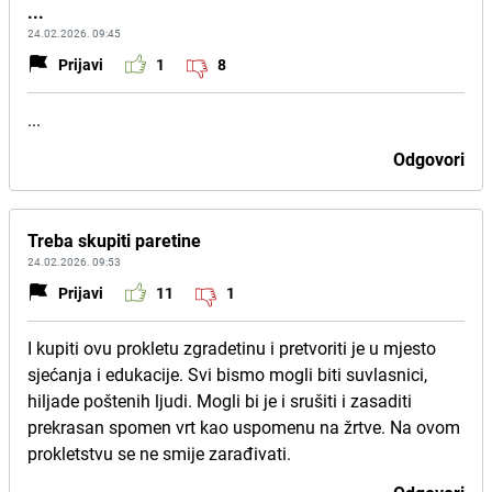
...
24.02.2026. 09:45
Prijavi
1
8
...
Odgovori
Treba skupiti paretine
24.02.2026. 09:53
Prijavi
11
1
I kupiti ovu prokletu zgradetinu i pretvoriti je u mjesto
sjećanja i edukacije. Svi bismo mogli biti suvlasnici,
hiljade poštenih ljudi. Mogli bi je i srušiti i zasaditi
prekrasan spomen vrt kao uspomenu na žrtve. Na ovom
prokletstvu se ne smije zarađivati.