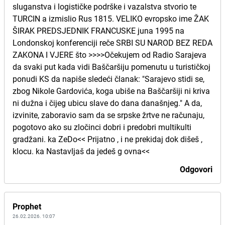
sluganstva i logističke podrške i vazalstva stvorio te
TURCIN a izmislio Rus 1815. VELIKO evropsko ime ŽAK
ŠIRAK PREDSJEDNIK FRANCUSKE juna 1995 na
Londonskoj konferenciji reče SRBI SU NAROD BEZ REDA
ZAKONA I VJERE što >>>>Očekujem od Radio Sarajeva
da svaki put kada vidi Baščaršiju pomenutu u turističkoj
ponudi KS da napiše sledeći članak: "Sarajevo stidi se,
zbog Nikole Gardovića, koga ubiše na Baščaršiji ni kriva
ni dužna i čijeg ubicu slave do dana današnjeg." A da,
izvinite, zaboravio sam da se srpske žrtve ne računaju,
pogotovo ako su zločinci dobri i predobri multikulti
gradžani. ka ZeDo<< Prijatno , i ne prekidaj dok dišeš ,
klocu. ka Nastavljaš da jedeš g ovna<<
Odgovori
Prophet
26.02.2026. 10:07