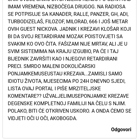
IMAM VREMENA, NIZBOČEGA DRUGOG. NA RADIOSA
SE POTPISUJE SA KANADER, RALLE, PANZER, GH, ADI,
TURBODIZELAŠ, FILOZOF, MILORAD, 666 I JOŠ METAR
OVIH GUEST NICKOVA. JADNIK I KREZAVI KLOŠAR KOJI
BI DA SVOJ RETARDIRANI MOZAK POISTOVJETI SA
SVAKIM KO OVO ČITA. FAŠIZAM NIJE MRTAV, ALI JE U
SVIM SISTEMIMA NA KRAJU IZGUBIO, PA ĆE I TAJ
BIJEDNIK ZAVRŠITI KAO I NJEGOVI RETARDIRANI
PRECI. SMRDO MALENI DOKOLIČARSKI
PONJAMKEMUSEUSTAU KREZAVA...ZAMISLI SAMO
IDIOTU ŽIVOTA, MJESECIMA PO 24H DNEVNO SJEDI,
LISTA OVAJ PORTAL I PIŠE MRZITELJSKE
KOMENTARE?? UŽVALJELIMUSEPONJAMKE KREZAVE
DEGENSKE KOMPLETNOJ FAMILIJI NA ČELU S NJIM.
POLAKO, BITI ĆE OTKRIVEN USKORO. A ONDA ĆEMO SE
VIDJETI OČI U OČI, AKOBOGDA.
Odgovori