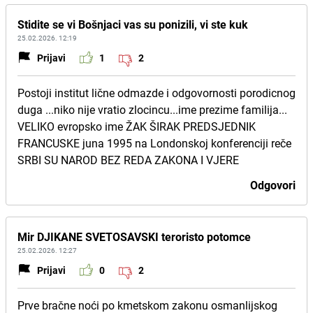
Stidite se vi Bošnjaci vas su ponizili, vi ste kuk
25.02.2026. 12:19
Prijavi
1
2
Postoji institut lične odmazde i odgovornosti porodicnog
duga ...niko nije vratio zlocincu...ime prezime familija...
VELIKO evropsko ime ŽAK ŠIRAK PREDSJEDNIK
FRANCUSKE juna 1995 na Londonskoj konferenciji reče
SRBI SU NAROD BEZ REDA ZAKONA I VJERE
Odgovori
Mir DJIKANE SVETOSAVSKI teroristo potomce
25.02.2026. 12:27
Prijavi
0
2
Prve bračne noći po kmetskom zakonu osmanlijskog