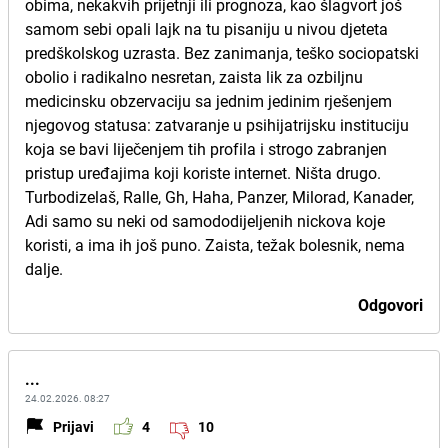
obima, nekakvih prijetnji ili prognoza, kao šlagvort još
samom sebi opali lajk na tu pisaniju u nivou djeteta
predškolskog uzrasta. Bez zanimanja, teško sociopatski
obolio i radikalno nesretan, zaista lik za ozbiljnu
medicinsku obzervaciju sa jednim jedinim rješenjem
njegovog statusa: zatvaranje u psihijatrijsku instituciju
koja se bavi liječenjem tih profila i strogo zabranjen
pristup uređajima koji koriste internet. Ništa drugo.
Turbodizelaš, Ralle, Gh, Haha, Panzer, Milorad, Kanader,
Adi samo su neki od samododijeljenih nickova koje
koristi, a ima ih još puno. Zaista, težak bolesnik, nema
dalje.
Odgovori
...
24.02.2026. 08:27
Prijavi
4
10