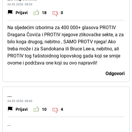
24.02.2026. 08:33
Prijavi
18
0
Na sljedećim izborima za 400 000+ glasova PROTIV
Dragana Čovića i PROTIV njegove zlikovačke sekte, a za
bilo koga drugog, nebitno , SAMO PROTV njega! Ako
treba može i za Sandokana ili Bruce Lee-a, nebitno, ali
PROTIV tog fašistoidnog lopovskog gada koji se smije
ovome i podržava one koji su ovo napravili!
Odgovori
...
24.02.2026. 08:40
Prijavi
10
4
...