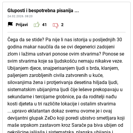
Gluposti i bespotrebna pisanija ...
24.02.2026. 08:20
Prijavi
41
2
Čega da se stide? Pa nije li nas istorija u posljednjih 30
godina makar naučila da se ovi degenerici zadojeni
zlom i lažima ustvari ponose ovim stvarima? Ponose se
svim stvarima koje sa ljudskošću nemaju nikakve veze.
Ubijanjem djece, snajperisanjem ljudi s brda, klanjem,
paljenjem zarobljenih civila zatvorenih u kuće,
silovanjima žena i protjerivanja desetina hiljada ljudi,
sistematskim ubijanjima ljudi čije leševe prekopavaju u
sekundarne i tercijarne grobnice, pa da roditelji nađu
kosti djeteta u tri različite lokacije i ostalim stvarima
....upravo eklatantan dokaz svemu ovome je i ovaj
devijantni glupak ZeDo koji poredi ubistvo smetljara koji
maše srpskom zastavom kroz Sarače pa biva ubijen od
nekolicine jalijaša i sistematska, planska ubijanja i