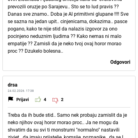
prevozili oruzje po Sarajevu.. Sto se to lud pravis ??
Danas sve znamo.. Doba je AI primitivni glupane !!!! Sve
se sazna na jedan upit.. cinjenicama, dokazima.. pasce
pogano, kako te nije stid da nalazis izgovor za ono
pocinjeno neduznim ljudima ?? Kako nemas ni malo
empatije ?? Zamisli da je neko tvoj ovaj horor morao
proc ?? Dzukelo bolesna..
Odgovori
drsa
24.02.2026. 17:38
Prijavi
4
2
Treba da ih bude stid.. Samo nek probaju zamislit da je
neko njihov ovaj horor morao proc.. Ja ne mogu da
shvatim da su svi ti monstrumi "normalno" nastavili
zivjet.. da imaju prijatelje, komsije, poznanike.. da se I