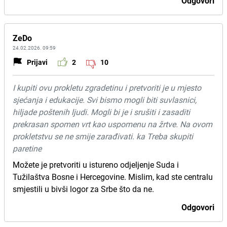
Odgovori
ZeDo
24.02.2026. 09:59
Prijavi
2
10
I kupiti ovu prokletu zgradetinu i pretvoriti je u mjesto
sjećanja i edukacije. Svi bismo mogli biti suvlasnici,
hiljade poštenih ljudi. Mogli bi je i srušiti i zasaditi
prekrasan spomen vrt kao uspomenu na žrtve. Na ovom
prokletstvu se ne smije zarađivati. ka Treba skupiti
paretine
Možete je pretvoriti u istureno odjeljenje Suda i
Tužilaštva Bosne i Hercegovine. Mislim, kad ste centralu
smjestili u bivši logor za Srbe što da ne.
Odgovori