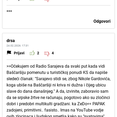
***
Odgovori
drsa
24.02.2026. 17:31
Prijavi
2
4
>>Očekujem od Radio Sarajeva da svaki put kada vidi
Baščaršiju pomenutu u turističkoj ponudi KS da napiše
sledeći članak: "Sarajevo stidi se, zbog Nikole Gardovića,
koga ubiše na Baščaršiji ni kriva ni dužna i čijeg ubicu
slave do dana današnjeg." A da, izvinite, zaboravio sam
da se srpske žrtve ne računaju, pogotovo ako su zločinci
dobri i predobri multikulti gradžani. ka ZeDo<< PAPAK
zadojeni, primitivni.. fasisto.. Imas na YouTube vodje
ovih zlocinaca i ljudskog smetlja kako su "svatovima"