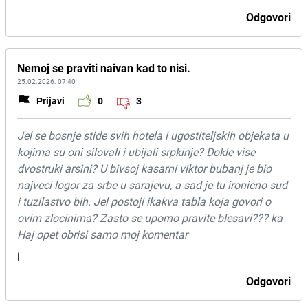
Odgovori
Nemoj se praviti naivan kad to nisi.
25.02.2026. 07:40
Prijavi
0
3
Jel se bosnje stide svih hotela i ugostiteljskih objekata u
kojima su oni silovali i ubijali srpkinje? Dokle vise
dvostruki arsini? U bivsoj kasarni viktor bubanj je bio
najveci logor za srbe u sarajevu, a sad je tu ironicno sud
i tuzilastvo bih. Jel postoji ikakva tabla koja govori o
ovim zlocinima? Zasto se uporno pravite blesavi??? ka
Haj opet obrisi samo moj komentar
i
Odgovori