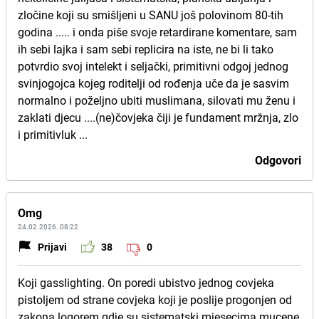
zločine koji su smišljeni u SANU još polovinom 80-tih
godina ..... i onda piše svoje retardirane komentare, sam
ih sebi lajka i sam sebi replicira na iste, ne bi li tako
potvrdio svoj intelekt i seljački, primitivni odgoj jednog
svinjogojca kojeg roditelji od rođenja uče da je sasvim
normalno i poželjno ubiti muslimana, silovati mu ženu i
zaklati djecu ....(ne)čovjeka čiji je fundament mržnja, zlo
i primitivluk ...
Odgovori
Omg
24.02.2026. 08:22
Prijavi
38
0
Koji gasslighting. On poredi ubistvo jednog covjeka
pistoljem od strane covjeka koji je poslije progonjen od
zakona logorem gdje su sistematski mjesecima mucene