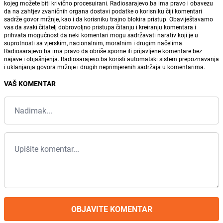
kojeg možete biti krivično procesuirani. Radiosarajevo.ba ima pravo i obavezu
da na zahtjev zvaničnih organa dostavi podatke o korisniku čiji komentari
sadrže govor mržnje, kao i da korisniku trajno blokira pristup. Obaviještavamo
vas da svaki čitatelj dobrovoljno pristupa čitanju i kreiranju komentara i
prihvata mogućnost da neki komentari mogu sadržavati narativ koji je u
suprotnosti sa vjerskim, nacionalnim, moralnim i drugim načelima.
Radiosarajevo.ba ima pravo da obriše sporne ili prijavljene komentare bez
najave i objašnjenja. Radiosarajevo.ba koristi automatski sistem prepoznavanja
i uklanjanja govora mržnje i drugih neprimjerenih sadržaja u komentarima.
VAŠ KOMENTAR
OBJAVITE KOMENTAR