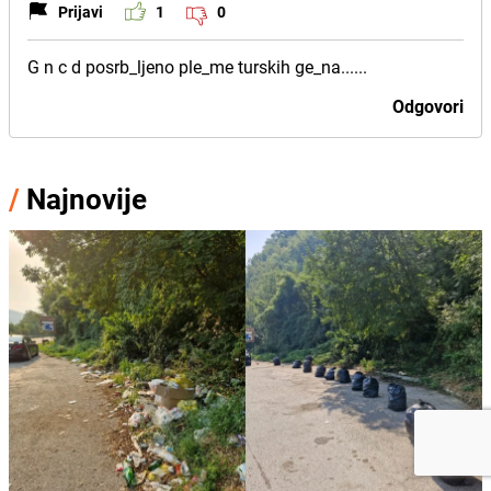
Prijavi
1
0
G n c d posrb_ljeno ple_me turskih ge_na......
Odgovori
/
Najnovije