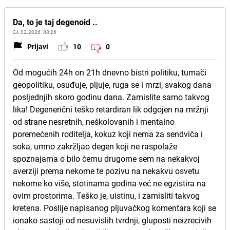
Da, to je taj degenoid ..
24.02.2026. 08:26
Prijavi
10
0
Od mogućih 24h on 21h dnevno bistri politiku, tumači
geopolitiku, osuđuje, pljuje, ruga se i mrzi, svakog dana
posljednjih skoro godinu dana. Zamislite samo takvog
lika! Degenerični teško retardiran lik odgojen na mržnji
od strane nesretnih, neškolovanih i mentalno
poremećenih roditelja, kokuz koji nema za sendviča i
soka, umno zakržljao degen koji ne raspolaže
spoznajama o bilo čemu drugome sem na nekakvoj
averziji prema nekome te pozivu na nekakvu osvetu
nekome ko više, stotinama godina već ne egzistira na
ovim prostorima. Teško je, uistinu, i zamisliti takvog
kretena. Poslije napisanog pljuvačkog komentara koji se
ionako sastoji od nesuvislih tvrdnji, gluposti neizrecivih