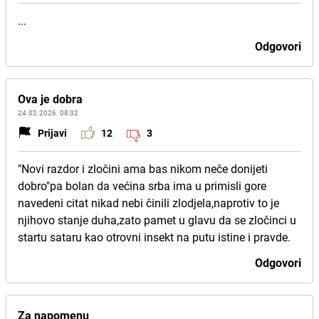
...
Odgovori
Ova je dobra
24.02.2026. 08:32
Prijavi
12
3
"Novi razdor i zločini ama bas nikom neče donijeti
dobro"pa bolan da većina srba ima u primisli gore
navedeni citat nikad nebi činili zlodjela,naprotiv to je
njihovo stanje duha,zato pamet u glavu da se zločinci u
startu sataru kao otrovni insekt na putu istine i pravde.
Odgovori
Za napomenu